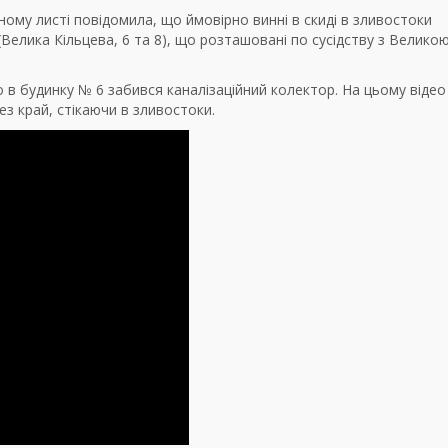
ному листі повідомила, що ймовірно винні в скиді в зливостоки
 (Велика Кільцева, 6 та 8), що розташовані по сусідству з Велико
 в будинку № 6 забився каналізаційний колектор. На цьому відео
з край, стікаючи в зливостоки.