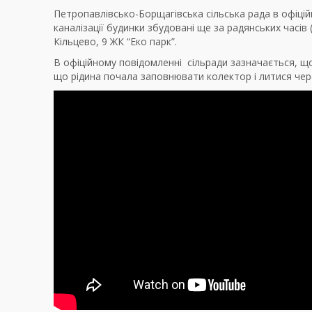
Петропавлівсько-Борщагівська сільська рада в офіцій
каналізації будинки збудовані ще за радянських часів
Кільцево, 9 ЖК “Еко парк”.
В офіційному повідомленні сільради зазначається, що
що р
ідина почала заповнювати колектор і литися чере