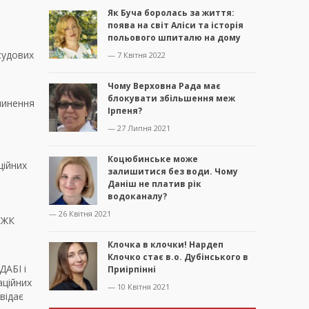
Як Буча боролась за життя:
поява на світ Аліси та історія
польового шпиталю на дому
судових
— 7 Квітня 2022
Чому Верховна Рада має
блокувати збільшення меж
чинення
Ірпеня?
— 27 Липня 2021
Коцюбинське може
ційних
залишитися без води. Чому
Даніш не платив рік
водоканалу?
— 26 Квітня 2021
 ЖК
Клочка в клочки! Нардеп
Клочко стає в.о. Дубінського в
ДАБІ і
Приірпінні
аційних
— 10 Квітня 2021
відає