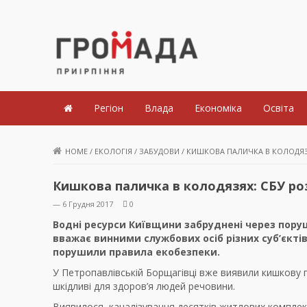
Громада Приірпіння
Регіон
Влада
Економіка
Освіта
HOME
/
ЕКОЛОГІЯ
/
ЗАБУДОВИ
/
КИШКОВА ПАЛИЧКА В КОЛОДЯЗЯ
Кишкова паличка в колодязях: СБУ ро
— 6 Грудня 2017
0
Водні ресурси Київщини забруднені через пору
вважає винними службових осіб різних суб’єкті
порушили правила екобезпеки.
У Петропавлівській Борщагівці вже виявили кишкову 
шкідливі для здоров’я людей речовини.
Виявилося, каналізування десятків житлових комплекс