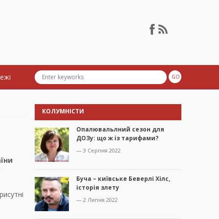
тежі
КОЛУМНІСТИ
Опалювальлний сезон для
ДОЗу: що ж із тарифами?
— 3 Серпня 2022
аїни
,
Буча – київське Беверлі Хілс,
історія злету
рисутні
— 2 Липня 2022