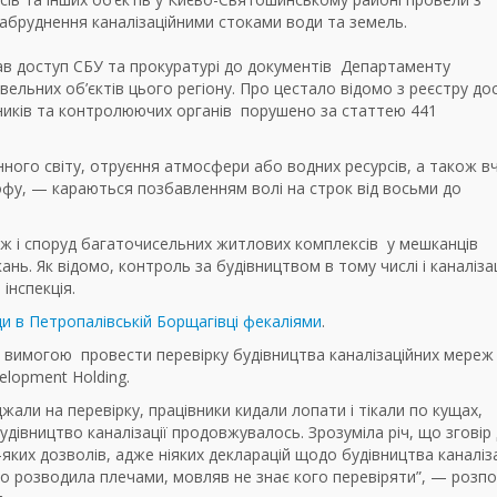
абруднення каналізаційними стоками води та земель.
ав доступ СБУ та прокуратурі до документів
Департаменту
івельних об’єктів цього регіону. Про цестало відомо з реєстру до
иків та контролюючих органів
порушено за статтею 441
ого світу, отруєння атмосфери або водних ресурсів, а також в
офу, — караються позбавленням волі на строк від восьми до
ж і споруд багаточисельних житлових комплексів
у мешканців
нь. Як відомо, контроль за будівництвом в тому числі і каналіза
інспекція.
и в Петропалівській Борщагівці фекаліями
.
з вимогою
провести перевірку будівництва каналізаційних мереж
velopment Holding.
жали на перевірку, працівники кидали лопати і тікали по кущах,
будівництво каналізації продовжувалось. Зрозуміла річ, що зговір 
ких дозволів, адже ніяких декларацій щодо будівництва каналіз
то розводила плечами, мовляв не знає кого перевіряти”, — розпо