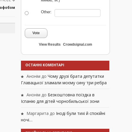
нянею, ін.)
мофобом
Other:
Vote
View Results
Crowdsignal.com
ОСТАННІ КОМЕНТАРІ
Анонім
до
Чому друзі брата депутатки
Главацької зламали моєму сину три ребра
Анонім
до
Безкоштовна поїздка в
Іспанію для дітей чорнобильської зони
Маргарита
до
Іноді були тихі й спокійні
ночі…