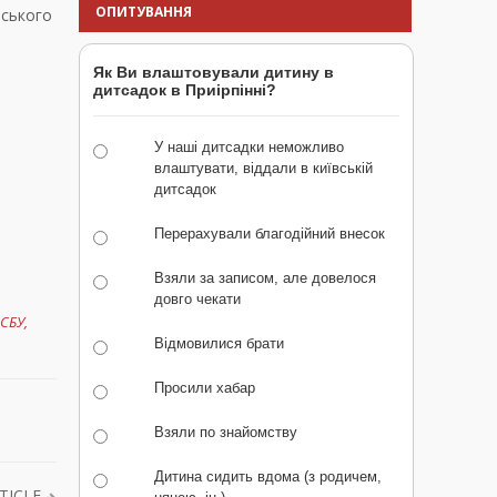
ОПИТУВАННЯ
нського
Як Ви влаштовували дитину в
дитсадок в Приірпінні?
У наші дитсадки неможливо
влаштувати, віддали в київській
дитсадок
Перерахували благодійний внесок
Взяли за записом, але довелося
довго чекати
СБУ
,
Відмовилися брати
Просили хабар
Взяли по знайомству
Дитина сидить вдома (з родичем,
TICLE