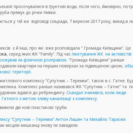
 фекалії просочувалися в ґрунтові води, після чого, ймовірно, пот
руба прямує до річки Нивки.
ться у тій же відповіді сільради, 7 вересня 2017 року, викид в л
сів є й інші, про які вже розповідала ” Громада Київщини”. Це
ска
, серед яких ЖК “Family”. Під час
пікетування ЖК на активістів
грожував їм фізичною розправою.
“Громада Київщини” раніше
одавали квартири на перших поверхах за підвищеною ціною,
обі
кової території.
житлового комплексу “Супутник – Теремки”, також в с. Гатне. Бу
рмелюка. Комплекс раніше називався ЖК “Супутник – Гатне” та пі
будовник вдався до ребрендингу.
Скандал зчинився, коли люди
Гатного з метою зливу каналізації з комплексу.
ивели дві нові пластикові труби.
лексу “Супутник – Теремки” Антон Лашин та Михайло Тарасюк
ак місцеві мешканці знову їм завадили.