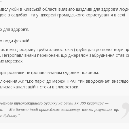
к
.
служби в Київській області виявило шкідливі для здоров’я люд
дою в садибах
та у
джерелі громадського користування в селі
 для здоров’я.
о води фекалій.
, як в місці розриву труби зливостоків (труби для дощової води п
.
Петропавлівчани переконані, що джерелом забруднення став 
них мережах.
, пригрозивши петропавлівчанам судовим позовом.
дключення ЖК “Еко парк” до мереж ПРАТ “Київводоканал” внаслідо
ливає каналізаційні стоки в зливостоки.
ичезного трьохсекційного будинку на більш як 300 квартир? —
ко
. — Ми бачимо іноді приїжджає асенізатор, але ми розуміємо, що
о будинку.”