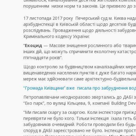
порушенням низки норм та законів. Це призвело до з
17 листопада 2017 року
Печерський суд м. Києва над
архбудінспекції в Київській області щодо десятків буд
розслідувань.
П
ровадження щодо діяльності забудовн
Кримінального кодексу України:
“
Екоцид
— Масове знищення рослинного або тваринн
інших дій, що можуть спричинити екологічну катастр
п’ятнадцяти років”.
Щодо контролю за будівництвом каналізаційних мере
вищенаведених населених пунктів є дуже багато наріка
мереж має здійснювати саме архітектурно-будівельна 
“Громада Київщини” вже писала про забруднення вод
Петропавлівчани неодноразово звертались до ДАБІ 
“Еко парк”, по вулиці Кільцева, 9, компанії Building De
“Ми писали скаргу за скаргою. Коли інспектори приїжд
перевіряти не було кого. Тільки інспекція їхала геть 
забудовників очевидний. Роботи проводили без будь-я
споруд в ДАБІ зареєстровано не було. Інспекція прос