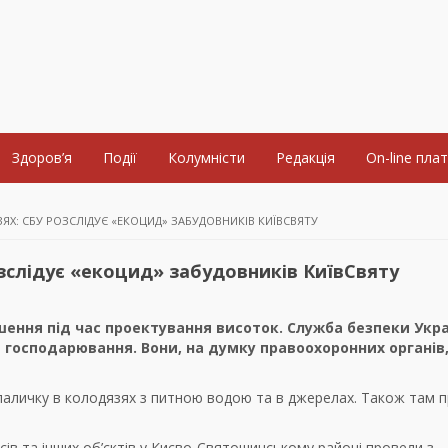
Здоров’я
Події
Колумністи
Редакція
On-line пла
Х: СБУ РОЗСЛІДУЄ «ЕКОЦИД» ЗАБУДОВНИКІВ КИЇВСВЯТУ
зслідує «екоцид» забудовників КиївСвяту
шення під час проектування висоток. Служба безпеки Укр
в господарювання. Вони, на думку правоохоронних органів
паличку в колодязях з питною водою та в джерелах. Також там п
ів та інших об’єктів у Києво-Святошинському районі провели з