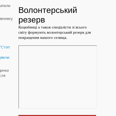
рапили
ивневку
 “Стоп
цяючи
динки
сля