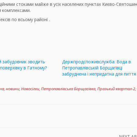
аційними стоками майже в усіх населених пунктах Києво-Святоши
и комплексами.
ксів по всьому районі .
й забудовник зводить
Держпродспоживслужба: Вода в
поверхівку в Гатному?
Петропавлівській Борщагівці
забруднена і непридатна для пиття
на
,
новини
,
Новосілки
,
Петропавлівська Борщагівка
,
Празький квартал-2
,
NEXT AR