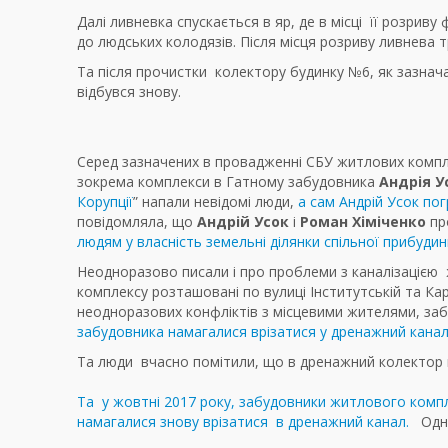
Далі ливневка спускається в яр, де в місці її розриву
до людських колодязів. Після місця розриву ливнева т
Та після прочистки
колектору будинку №6, як зазначає
відбувся знову.
Серед зазначених в провадженні СБУ житлових комплек
зокрема комплекси в Гатному забудовника
Андрія У
Корупції
” напали невідомі люди,
а сам Андрій Усок по
повідомляла, що
Андрій Усок
і
Роман Хіміченко
пр
людям у власність земельні ділянки спільної прибудин
Неодноразово писали і про проблеми з каналізацією 
комплексу розташовані по вулиці Інститутській та Ка
неодноразових конфліктів з місцевими жителями, за
забудовника намагалися врізатися у дренажний канал 
Та люди вчасно помітили, що в дренажний колектор в
Та у жовтні 2017 року, забудовники житлового комп
намагалися знову врізатися в дренажний канал.
Одн