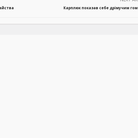
райства
Карплюк показав себе дрімучим го