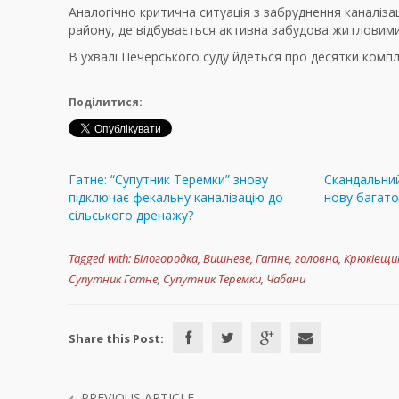
Аналогічно критична ситуація з забруднення каналіз
району, де відбувається активна забудова житловим
В ухвалі Печерського суду йдеться про десятки компле
Поділитися:
Гатне: “Супутник Теремки” знову
Скандальни
підключає фекальну каналізацію до
нову багато
сільського дренажу?
Tagged with:
Білогородка
,
Вишневе
,
Гатне
,
головна
,
Крюківщи
Супутник Гатне
,
Супутник Теремки
,
Чабани
Share this Post:
PREVIOUS ARTICLE