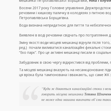
мешканка Петропавлівської Борщагівки,
Ніна Голубі
Восени 2017 року Головне управління Держпродспожив
речовини і кишкову паличку в колодязях з питною во
Петропавлівська Борщагівка.
Вода визнана непридатною для пиття та небезпечною
Виявлені в воді речовини свідчать про потрапляння д
Зміну якості води місцеві мешканці відчули після того
ред.) почали виливатися каналізаційні фекальні стоки
“Еко парк”. Про це активні мешканці писали в соціаль
Забудовник в свою чергу відхрестився від проблеми
Та місцеві мешканці вказують на несанкціоноване пі
ця врізка була тампонована і вважають, що саме ЖК з
“Куди ж діваються каналізаційні стоки з вел
говорить місцева мешканка
Тетяна Шпачен
не може одна машина викачати об’єми таког