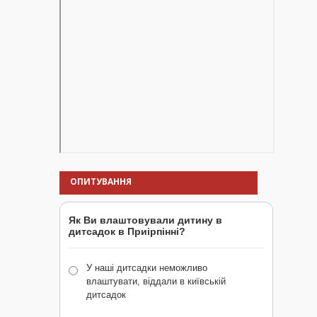
ОПИТУВАННЯ
Як Ви влаштовували дитину в
дитсадок в Приірпінні?
У наші дитсадки неможливо
влаштувати, віддали в київській
дитсадок