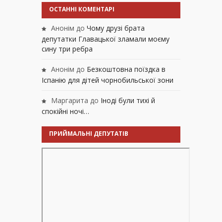
ОСТАННІ КОМЕНТАРІ
Анонім
до
Чому друзі брата
депутатки Главацької зламали моєму
сину три ребра
Анонім
до
Безкоштовна поїздка в
Іспанію для дітей чорнобильської зони
Маргарита
до
Іноді були тихі й
спокійні ночі…
ПРИЙМАЛЬНІ ДЕПУТАТІВ