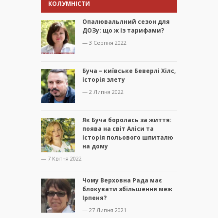
КОЛУМНІСТИ
Опалювальлний сезон для
ДОЗу: що ж із тарифами?
— 3 Серпня 2022
Буча – київське Беверлі Хілс,
історія злету
— 2 Липня 2022
Як Буча боролась за життя:
поява на світ Аліси та
історія польового шпиталю
на дому
— 7 Квітня 2022
Чому Верховна Рада має
блокувати збільшення меж
Ірпеня?
— 27 Липня 2021