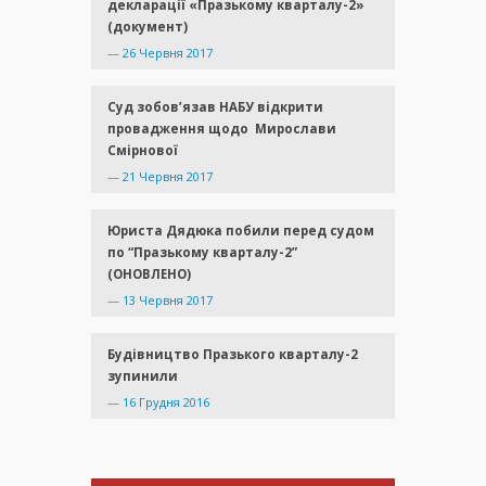
декларації «Празькому кварталу-2»
(документ)
—
26 Червня 2017
Суд зобов’язав НАБУ відкрити
провадження щодо Мирослави
Смірнової
—
21 Червня 2017
Юриста Дядюка побили перед судом
по “Празькому кварталу-2”
(ОНОВЛЕНО)
—
13 Червня 2017
Будівництво Празького кварталу-2
зупинили
—
16 Грудня 2016