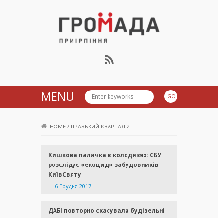
Громада Приірпіння
MENU
HOME
/
ПРАЗЬКИЙ КВАРТАЛ-2
Кишкова паличка в колодязях: СБУ
розслідує «екоцид» забудовників
КиївСвяту
—
6 Грудня 2017
ДАБІ повторно скасувала будівельні