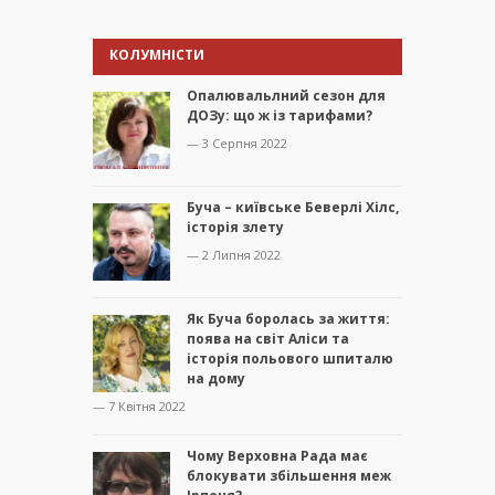
КОЛУМНІСТИ
Опалювальлний сезон для
ДОЗу: що ж із тарифами?
— 3 Серпня 2022
Буча – київське Беверлі Хілс,
історія злету
— 2 Липня 2022
Як Буча боролась за життя:
поява на світ Аліси та
історія польового шпиталю
на дому
— 7 Квітня 2022
Чому Верховна Рада має
блокувати збільшення меж