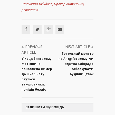
незаконна забудова
,
Прохор Антоненко
,
репортаж
PREVIOUS
NEXT ARTICLE
ARTICLE
Готельний монстр
У Коцюбинському
на Андріївському: чи
Матюшина
здатна Київрада
поновлена як мер,
заблокувати
до її кабінету
будівництво?
рвуться
заколотники,
поліція бездіє
ЗАЛИШИТИ ВІДПОВІДЬ