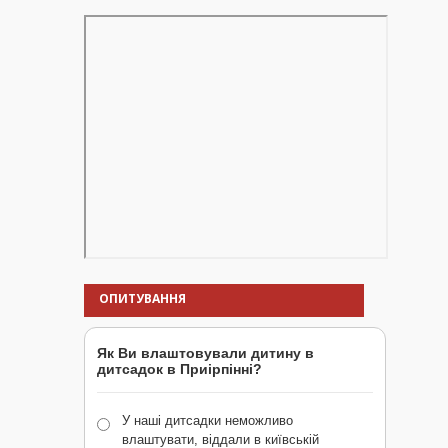
ОПИТУВАННЯ
Як Ви влаштовували дитину в
дитсадок в Приірпінні?
У наші дитсадки неможливо
влаштувати, віддали в київській