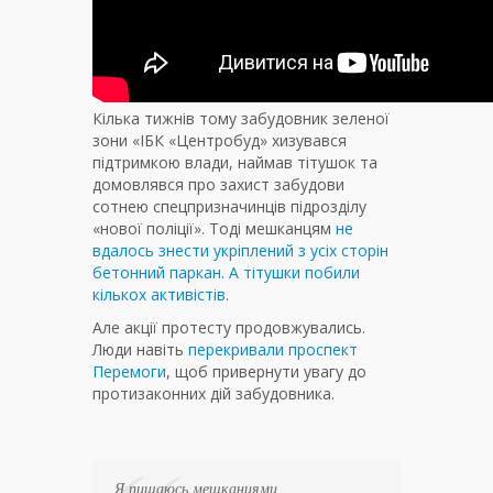
Кілька тижнів тому забудовник зеленої
зони «ІБК «Центробуд»
хизувався
підтримкою влади, наймав тітушок та
домовлявся про захист забудови
сотнею спецпризначинців підрозділу
«нової поліції». Тоді мешканцям
не
вдалось знести укріплений з усіх сторін
бетонний паркан. А тітушки побили
кількох активістів
.
Але акції протесту продовжувались.
Люди навіть
перекривали проспект
Перемоги
, щоб привернути увагу до
протизаконних дій забудовника.
Я пишаюсь мешканцями