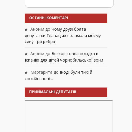
ОСТАННІ КОМЕНТАРІ
Анонім
до
Чому друзі брата
депутатки Главацької зламали моєму
сину три ребра
Анонім
до
Безкоштовна поїздка в
Іспанію для дітей чорнобильської зони
Маргарита
до
Іноді були тихі й
спокійні ночі…
ПРИЙМАЛЬНІ ДЕПУТАТІВ