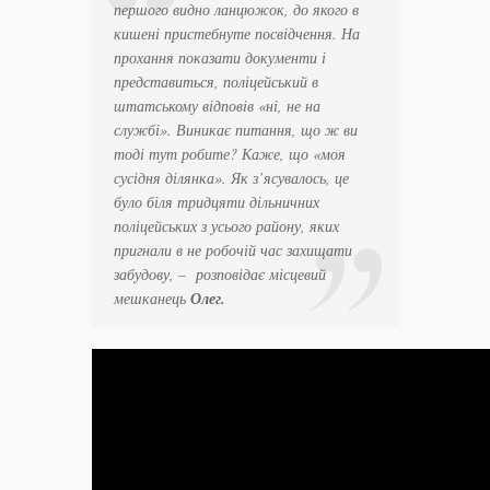
першого видно ланцюжок, до якого в
кишені пристебнуте посвідчення. На
прохання показати документи і
представиться, поліцейський в
штатському відповів «ні, не на
службі». Виникає питання, що ж ви
тоді тут робите? Каже, що «моя
сусідня ділянка». Як з’ясувалось, це
було біля тридцяти дільничних
поліцейських з усього району, яких
пригнали в не робочій час захищати
забудову, – розповідає місцевий
мешканець
Олег.