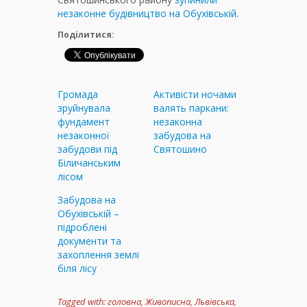
незаконне будівництво на Обухівській
.
Поділитися:
Громада
Активісти ночами
зруйнувала
валять паркани:
фундамент
незаконна
незаконної
забудова на
забудови під
Святошино
Біличанським
лісом
Забудова на
Обухівській –
підроблені
документи та
захоплення землі
біля лісу
Tagged with:
головна
,
Живописна
,
Львівська
,