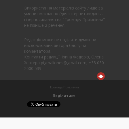
Використання матеріалів сайту лише за
умови посилання (для інтернет-видань -
гіперпосилання) на "Громаду Приірпіння"
не пізніше 2 речення.
Редакція може не поділяти думок чи
висловлювань автора блогу чи
коментатора.
Контакти редакції: Ірина Федорів, Олена
Жежера pigmaliones@gmail.com, +38 050
2000 539
Громада Приірпіння
Поділитися: