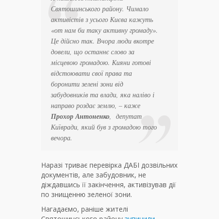
Святошинського району. Чимало
активістів з усього Києва кажуть
«от нам би таку активну громаду».
Це дійсно так. Вчора люди вкотре
довели, що останнє слово за
місцевою громадою. Кияни готові
відстоювати свої права та
боронити зелені зони від
забудовників та влади, яка наліво і
направо роздає землю, – каже
Прохор Антоненко
, депутат
Київради, який був з громадою того
вечора.
Наразі триває перевірка ДАБІ дозвільних
документів, але забудовник, не
діждавшись її закінчення, активізував дії
по знищенню зеленої зони.
Нагадаємо, раніше жителі
Святошинського району
зупинили