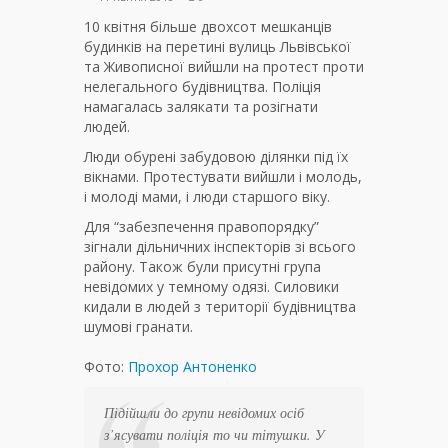
10 квітня більше двохсот мешканців
будинків на перетині вулиць Львівської
та Живописної вийшли на протест проти
нелегального будівництва. Поліція
намагалась залякати та розігнати
людей.
Люди обурені забудовою ділянки під їх
вікнами. Протестувати вийшли і молодь,
і молоді мами, і люди старшого віку.
Для “забезпечення правопорядку”
зігнали дільничних інспекторів зі всього
району. Також були присутні група
невідомих у темному одязі. Силовики
кидали в людей з території будівництва
шумові гранати.
Фото:
Прохор Антоненко
Підійшли до групи невідомих осіб
з’ясувати поліція то чи тітушки. У