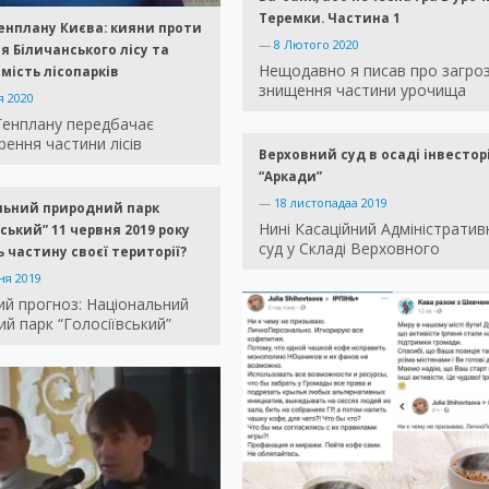
Теремки. Частина 1
енплану Києва: кияни проти
—
8 Лютого 2020
 Біличанського лісу та
Нещодавно я писав про загро
амість лісопарків
знищення частини урочища
я 2020
Генплану передбачає
ення частини лісів
Верховний суд в осаді інвестор
“Аркади”
—
18 листопадаа 2019
льний природний парк
Нині Касаційний Адміністратив
вський” 11 червня 2019 року
суд у Складі Верховного
 частину своєї території?
ня 2019
ий прогноз: Національний
й парк “Голосіївський”