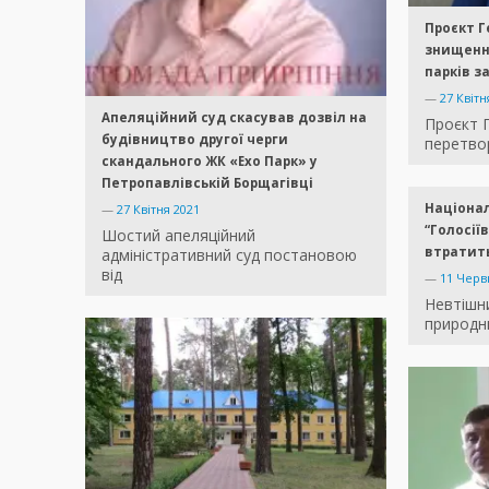
Проєкт Г
знищення
парків з
—
27 Квітн
Апеляційний суд скасував дозвіл на
Проєкт 
будівництво другої черги
перетвор
скандального ЖК «Ехо Парк» у
Петропавлівській Борщагівці
Націона
—
27 Квітня 2021
“Голосії
Шостий апеляційний
втратить
адміністративний суд постановою
від
—
11 Черв
Невтішн
природни