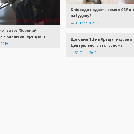
Київрада надасть землю СБУ пі
забудову?
—
31 Травня 2019
нотеатру “Зоряний”
я – кияни заперечують
Ще один ТЦ на Хрещатику: замі
 2019
Центрального гастроному
—
30 Січня 2019