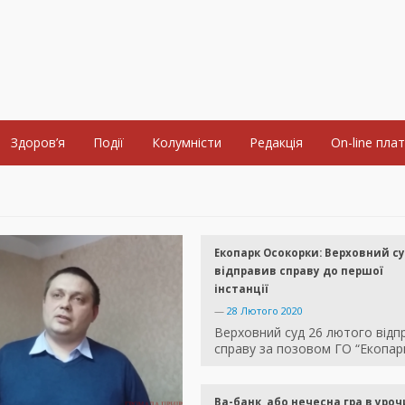
Здоров’я
Події
Колумністи
Редакція
On-line пла
Екопарк Осокорки: Верховний с
відправив справу до першої
інстанції
—
28 Лютого 2020
Верховний суд 26 лютого відп
справу за позовом ГО “Екопар
Ва-банк, або нечесна гра в уро