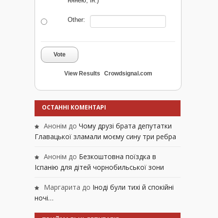
нянею, ін.)
Other:
Vote
View Results
Crowdsignal.com
ОСТАННІ КОМЕНТАРІ
Анонім
до
Чому друзі брата депутатки
Главацької зламали моєму сину три ребра
Анонім
до
Безкоштовна поїздка в
Іспанію для дітей чорнобильської зони
Маргарита
до
Іноді були тихі й спокійні
ночі…