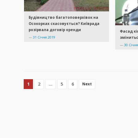
Будівництво багатоповерхівок на
Осокорках скасовується? Київрада
розірвала договір оренди
Фасад кі
—
31 Січня 2019
змінитьс
—
30 Січня
1
2
…
5
6
Next