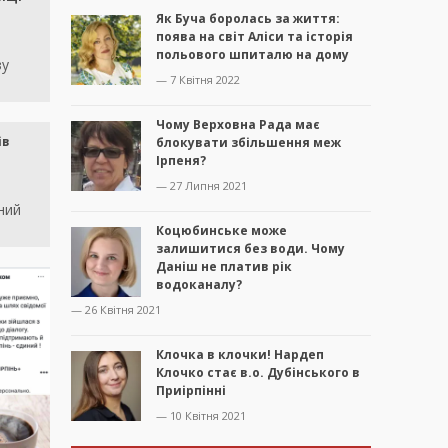
Як Буча боролась за життя:
поява на світ Аліси та історія
польового шпиталю на дому
зу
— 7 Квітня 2022
Чому Верховна Рада має
ів
блокувати збільшення меж
Ірпеня?
— 27 Липня 2021
ний
Коцюбинське може
залишитися без води. Чому
Даніш не платив рік
водоканалу?
— 26 Квітня 2021
Клочка в клочки! Нардеп
Клочко стає в.о. Дубінського в
Приірпінні
— 10 Квітня 2021