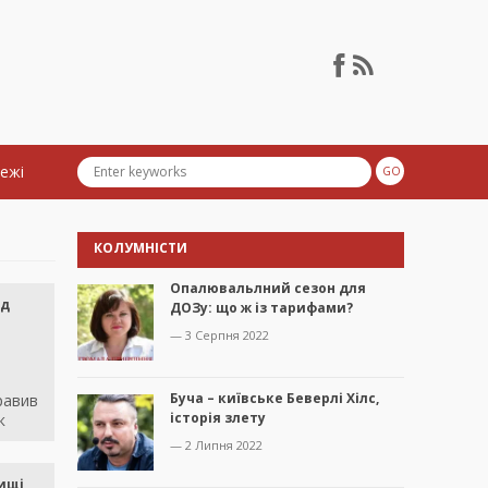
тежі
КОЛУМНІСТИ
Опалювальлний сезон для
уд
ДОЗу: що ж із тарифами?
— 3 Серпня 2022
Буча – київське Беверлі Хілс,
равив
історія злету
к
— 2 Липня 2022
чищі