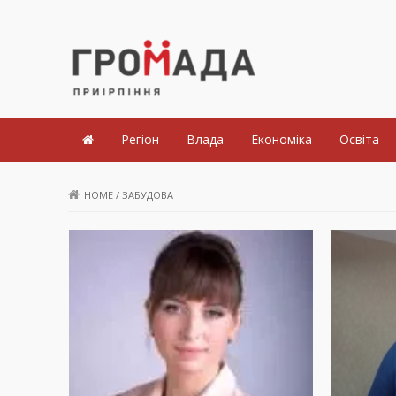
Громада Приірпіння
Регіон
Влада
Економіка
Освіта
HOME
/
ЗАБУДОВА