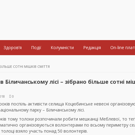
Здоров’я
Події
Колумністи
Редакція
On-line пла
БІЛЬШЕ СОТНІ МІШКІВ СМІТТЯ
в Біличанському лісі – зібрано більше сотні мі
018
0
оків поспіль активісти селища Коцюбинське невесні організову
аціональному парку – Біличанському лісі.
оків тому толоки розпочинали робити мешканці Меблевої, то те
ематично організовуються волонтерами по всьому периметру се
у толоці взяло участь понад 50 волонтерів.