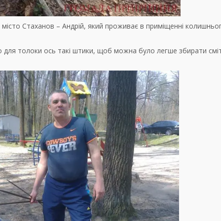
місто Стаханов – Андрій, який проживає в приміщенні колишньо
для толоки ось такі штики, щоб можна було легше збирати сміт