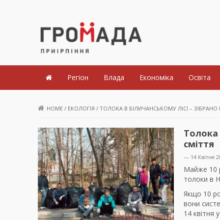
Громада Приірпіння
Регіон
Влада
Економіка
Освіта
HOME
/
ЕКОЛОГІЯ
/
ТОЛОКА В БІЛИЧАНСЬКОМУ ЛІСІ – ЗІБРАНО 
Толока 
сміття
— 14 Квітня 2
Майже 10 р
толоки в Н
Якщо 10 р
вони сист
14 квітня 