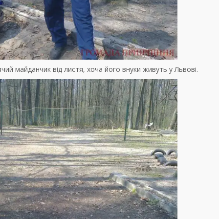
ий майданчик від листя, хоча його внуки живуть у Львові.