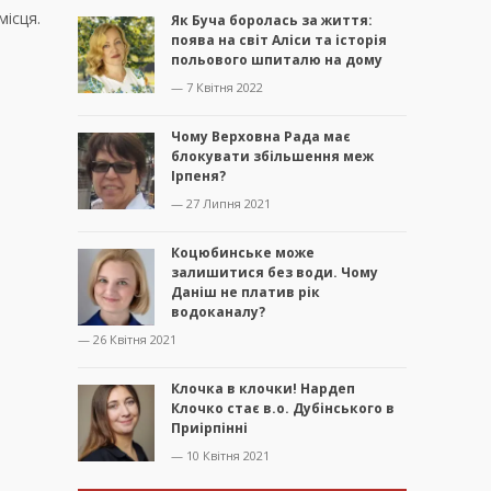
місця.
Як Буча боролась за життя:
поява на світ Аліси та історія
польового шпиталю на дому
— 7 Квітня 2022
Чому Верховна Рада має
блокувати збільшення меж
Ірпеня?
— 27 Липня 2021
Коцюбинське може
залишитися без води. Чому
Даніш не платив рік
водоканалу?
— 26 Квітня 2021
Клочка в клочки! Нардеп
Клочко стає в.о. Дубінського в
Приірпінні
— 10 Квітня 2021