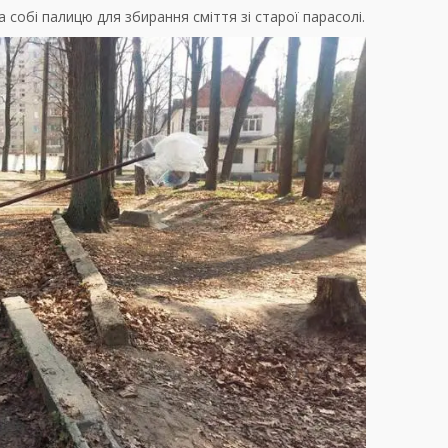
а собі палицю для збирання сміття зі старої парасолі.