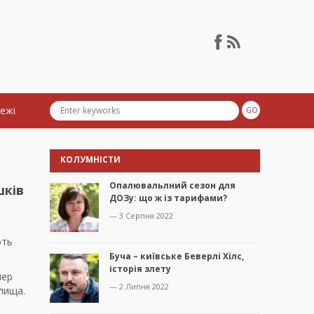
тежі
КОЛУМНІСТИ
Опалювальлний сезон для
шків
ДОЗу: що ж із тарифами?
— 3 Серпня 2022
ють
Буча – київське Беверлі Хілс,
історія злету
пер
— 2 Липня 2022
лища.