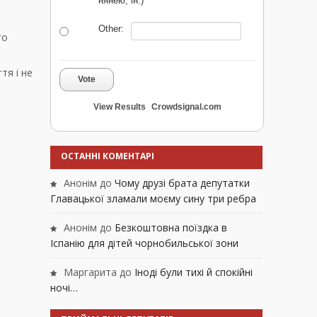
нянею, ін.)
Other:
го
тя і не
Vote
View Results
Crowdsignal.com
ОСТАННІ КОМЕНТАРІ
Анонім
до
Чому друзі брата депутатки
Главацької зламали моєму сину три ребра
Анонім
до
Безкоштовна поїздка в
Іспанію для дітей чорнобильської зони
Маргарита
до
Іноді були тихі й спокійні
ночі…