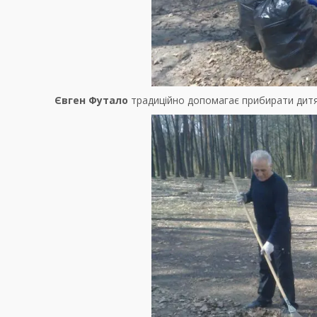
Євген Футало
традиційно допомагає прибирати дитяч