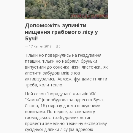
Допоможіть зупиніти
нищення грабового лісу у
Бучі!
— 17 Квітня 2018
0
Тільки но повернулись на гніздування
пташки, тільки но набряклі бруньки
випустили до сонечка ніжні листочки.. як
апетити забудовників знов
активізувались. Авжеж, фундамент лити
треба, коли тепло.
Цей сезон “порадував” жильців ЖК
“Кампа” (новобудова за адресою Буча,
Лісова, 1б) одразу двома шокуючими
новинами. По-перше, за спинами у
громадськості забудовник встиг
провести земельно-технічну експертизу
сусідньої ділянки лісу (за адресою