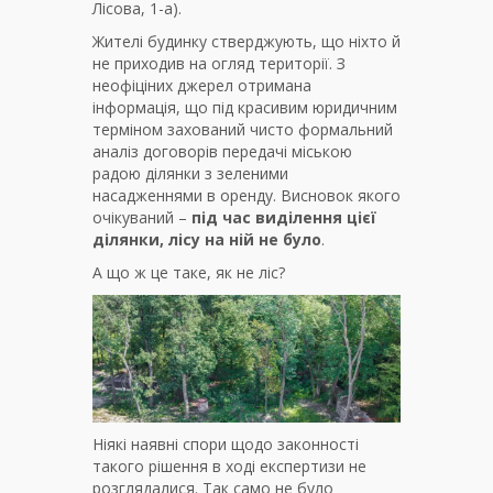
Лісова, 1-а).
Жителі будинку стверджують, що ніхто й
не приходив на огляд території. З
неофіціних джерел отримана
інформація, що під красивим юридичним
терміном захований чисто формальний
аналіз договорів передачі міською
радою ділянки з зеленими
насадженнями в оренду. Висновок якого
очікуваний –
під час виділення цієї
ділянки, лісу на ній не було
.
А що ж це таке, як не ліс?
Ніякі наявні спори щодо законності
такого рішення в ході експертизи не
розглядалися. Так само не було