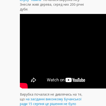
Знесли живі дерева, серед них 200-річні
дуби.
Вирубка почалася не дивлячись на те,
що
на засіданні виконкому Бучанської
ради 15 серпня це рішення не було