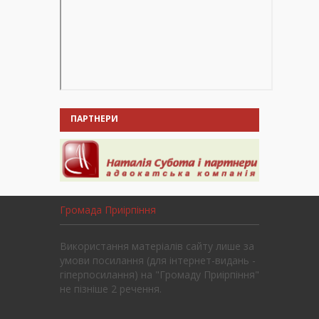
ПАРТНЕРИ
Громада Приірпіння
Використання матеріалів сайту лише за
умови посилання (для інтернет-видань -
гіперпосилання) на "Громаду Приірпіння"
не пізніше 2 речення.