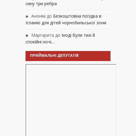
сину три ребра
Анонім
до
Безкоштовна поїздка в
Іспанію для дітей чорнобильської зони
Маргарита
до
Іноді були тихі й
спокійні ночі…
ПРИЙМАЛЬНІ ДЕПУТАТІВ