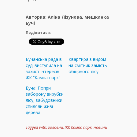
Авторка: Аліна Лізунова, мешканка
Бучі
Поділитися:
Бучанська рада в
Квартира з видом
суді виступила на
на смітник замість
захист інтересів
обіцяного лісу
ЖК “Кампа-парк”
Буча: Попри
заборону вирубки
лісу, забудовники
спиляли живі
дерева
Tagged with:
головна
,
ЖК Кампа парк
,
новини