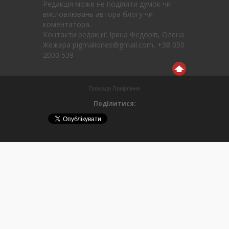
Редакція може не поділяти думок чи
висловлювань автора блогу чи
коментатора.
Контакти редакції: Ірина Федорів, Олена
Жежера pigmaliones@gmail.com, +38 050
2000 539
Громада Приірпіння
Поділитися: