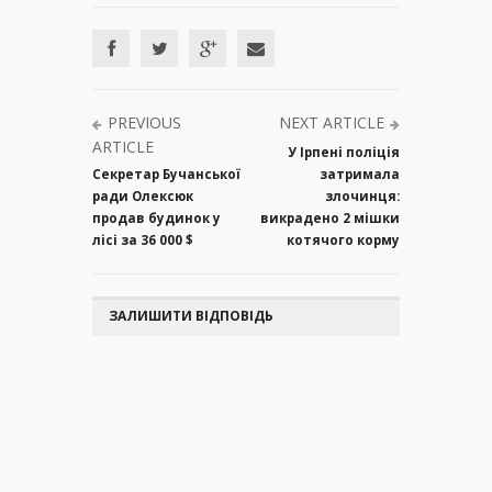
PREVIOUS
NEXT ARTICLE
ARTICLE
У Ірпені поліція
Секретар Бучанської
затримала
ради Олексюк
злочинця:
продав будинок у
викрадено 2 мішки
лісі за 36 000 $
котячого корму
ЗАЛИШИТИ ВІДПОВІДЬ