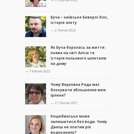
Буча – київське Беверлі Хілс,
історія злету
— 2 Липня 2022
Як Буча боролась за життя:
поява на світ Аліси та
історія польового шпиталю
на дому
— 7 Квітня 2022
Чому Верховна Рада має
блокувати збільшення меж
Ірпеня?
— 27 Липня 2021
Коцюбинське може
залишитися без води. Чому
Даніш не платив рік
водоканалу?