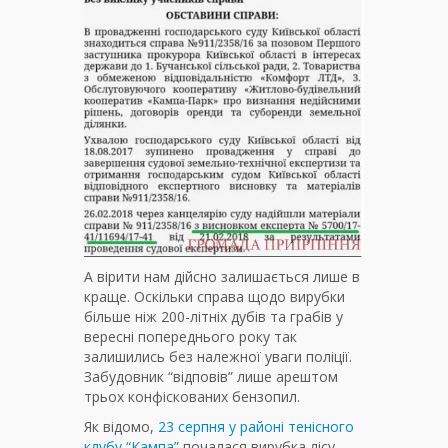
А вірити нам дійсно залишається лише в
краще. Оскільки справа щодо вирубки
більше ніж 200-літніх дубів та грабів у
вересні попереднього року так
залишились без належної уваги поліції.
Забудовник “відповів” лише арештом
трьох конфіскованих бензопил.
Як відомо,
23 серпня у районі тенісного
клубу “Кампа”
почалася вирубка лісу.