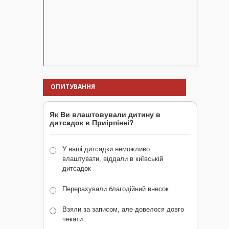
ОПИТУВАННЯ
Як Ви влаштовували дитину в
дитсадок в Приірпінні?
У наші дитсадки неможливо
влаштувати, віддали в київській
дитсадок
Перерахували благодійний внесок
Взяли за записом, але довелося довго
чекати