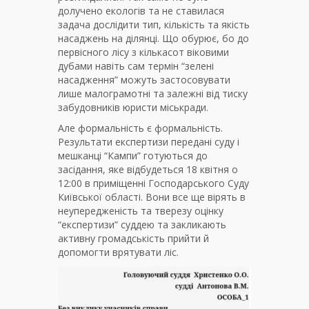
долучено екологів та не ставилася
задача дослідити тип, кількість та якість
насаджень на ділянці. Що обурює, бо до
первісного лісу з кількасот віковими
дубами навіть сам термін “зелені
насадження” можуть застосовувати
лише малограмотні та залежні від тиску
забудовників юристи міськради.
Але формальність є формальність.
Результати експертизи передані суду і
мешканці “Кампи” готуються до
засідання, яке відбудеться 18 квітня о
12:00 в приміщенні Господарського Суду
Київської області. Вони все ще вірять в
неупередженість та тверезу оцінку
“експертизи” суддею та закликають
активну громадськість прийти й
допомогти врятувати ліс.