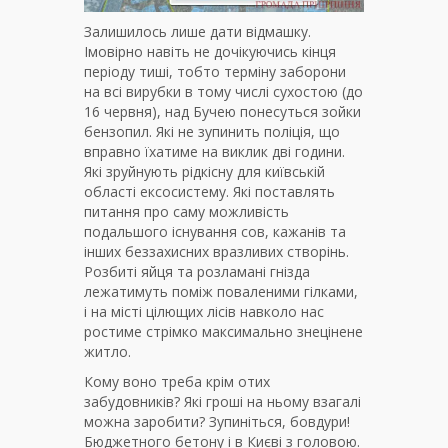
Залишилось лише дати відмашку.
Імовірно навіть не дочікуючись кінця
періоду тиші, тобто терміну заборони
на всі вирубки в тому числі сухостою (до
16 червня), над Бучею понесуться зойки
бензопил. Які не зупинить поліція, що
вправно їхатиме на виклик дві години.
Які зруйнують рідкісну для київській
області ексосистему. Які поставлять
питання про саму можливість
подальшого існування сов, кажанів та
інших беззахисних вразливих створінь.
Розбиті яйця та розламані гнізда
лежатимуть поміж поваленими гілками,
і на місті цілющих лісів навколо нас
ростиме стрімко максимально знецінене
житло.
Кому воно треба крім отих
забудовників? Які гроші на ньому взагалі
можна заробити? Зупиніться, бовдури!
Бюджетного бетону і в Києві з головою.