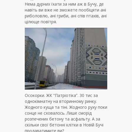
Нема дурних їхати за ним аж в Бучу, де
навіть ви вже не зможете пообіцяти ані
риболовлю, ані гриби, ані спів птахів, ані
цілюще повітря.
Осокорки. ЖК “Патріотіка”. 30 тис за
однокімнатну на вторинному ринку.
Жодного куща та тіні. Жодного руху поки
сонце не сховалось. Лише сморід
розпечених бетону та асфальту. А за
скільки свої бетонні клітки в Новій Бучі
продаватимите ви?