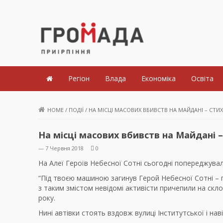
Громада Приірпіння
Регіон
Влада
Економіка
Освіта
HOME
/
ПОДІЇ
/
НА МІСЦІ МАСОВИХ ВБИВСТВ НА МАЙДАНІ – СТИ
На місці масових вбивств на Майдані 
— 7 Червня 2018
0
На Алеї Героїв Небесної Сотні сьогодні попереджувал
“Під твоєю машиною загинув Герой Небесної Сотні – по
з таким змістом невідомі активісти причепили на скло
року.
Нині автівки стоять вздовж вулиці Інститутської і на