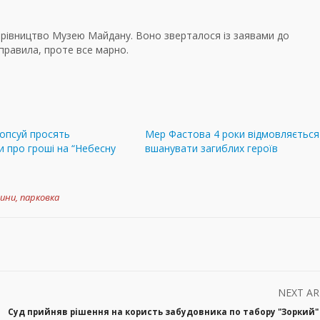
рівництво Музею Майдану. Воно зверталося із заявами до
правила, проте все марно.
опсуй просять
Мер Фастова 4 роки відмовляється
и про гроші на “Небесну
вшанувати загиблих героїв
ини
,
парковка
NEXT AR
Суд прийняв рішення на користь забудовника по табору "Зоркий" 