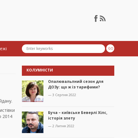
тежі
КОЛУМНІСТИ
Опалювальлний сезон для
ДОЗу: що ж із тарифами?
— 3 Серпня 2022
йдану.
истівки
Буча – київське Беверлі Хілс,
о 2014
історія злету
— 2 Липня 2022