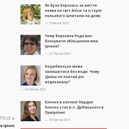
Як Буча боролась за життя:
поява на світ Аліси та історія
польового шпиталю на дому
— 7 Квітня 2022
Чому Верховна Рада має
блокувати збільшення меж
Ірпеня?
— 27 Липня 2021
Коцюбинське може
залишитися без води. Чому
Даніш не платив рік
водоканалу?
— 26 Квітня 2021
Клочка в клочки! Нардеп
Клочко стає в.о. Дубінського в
Приірпінні
TICLE
— 10 Квітня 2021
в Ірпені