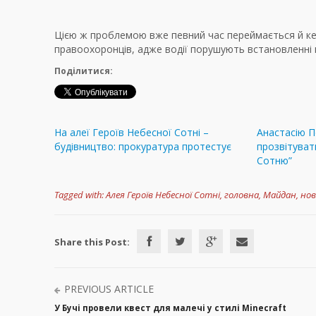
Цією ж проблемою вже певний час переймається й ке
правоохоронців, адже водії порушують встановленні 
Поділитися:
На алеї Героїв Небесної Сотні –
Анастасію П
будівництво: прокуратура протестує
прозвітуват
Сотню”
Tagged with:
Алея Героїв Небесної Сотні
,
головна
,
Майдан
,
нов
Share this Post:
PREVIOUS ARTICLE
У Бучі провели квест для малечі у стилі Minecraft