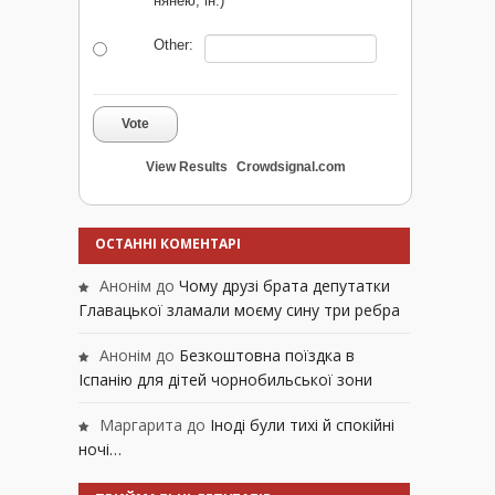
нянею, ін.)
Other:
Vote
View Results
Crowdsignal.com
ОСТАННІ КОМЕНТАРІ
Анонім
до
Чому друзі брата депутатки
Главацької зламали моєму сину три ребра
Анонім
до
Безкоштовна поїздка в
Іспанію для дітей чорнобильської зони
Маргарита
до
Іноді були тихі й спокійні
ночі…