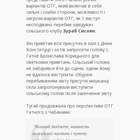
варіантів ОТГ, який включає в себе
сильні і слабкі сторони, можливості і
загрози варіантів ОТГ, як її виступ
несподівано перебив завідувач
сільського клубу
Зураб Сисоян
.
Він привітав всіх присутніх в залі з Днем
Конституції і хотів запросити голову с.
Гатне Броніслава Корицького для
святкових привітань. Сільський голова
не забарився йти до сцени, однак йому
не вдалося виступити. Обурені
перебиванням звіту присутні мешканці
села запропонували виступити
сільському голові після закінчення звіту.
Тугай продовжила про перспективи ОТГ
Гатного з Чабанами.
“
Великий бюджет, наявність
пожежної частини і пункту