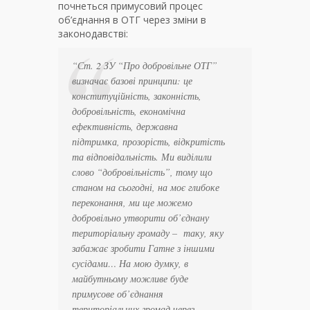
почнеться примусовий процес
об’єднання в ОТГ через зміни в
законодавстві:
“
Ст. 2 ЗУ “Про добровільне ОТГ”
визначає базові принципи: це
конституційність, законність,
добровільність, економічна
ефективність, державна
підтримка, прозорість, відкритість
та відповідальність. Ми виділили
слово “добровільність”, тому що
станом на сьогодні, на моє глибоке
переконання, ми ще можемо
добровільно утворити об’єднану
територіальну громаду – таку, яку
забажає зробити Гатне з іншими
сусідами… На мою думку, в
майбутньому можливе буде
примусове об’єднання
територіальних громад через