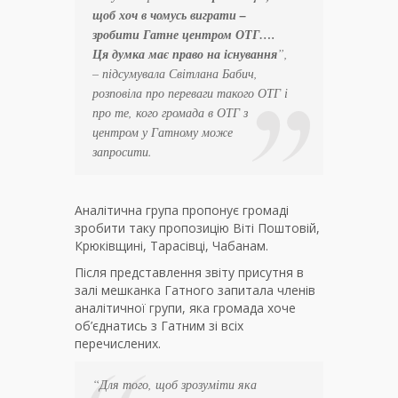
щоб хоч в чомусь виграти –
зробити Гатне центром ОТГ….
Ця думка має право на існування
”,
– підсумувала Світлана Бабич,
розповіла про переваги такого ОТГ і
про те, кого громада в ОТГ з
центром у Гатному може
запросити.
Аналітична група пропонує громаді
зробити таку пропозицію Віті Поштовій,
Крюківщині, Тарасівці, Чабанам.
Після представлення звіту присутня в
залі мешканка Гатного запитала членів
аналітичної групи, яка громада хоче
об’єднатись з Гатним зі всіх
перечислених.
“
Для того, щоб зрозуміти яка