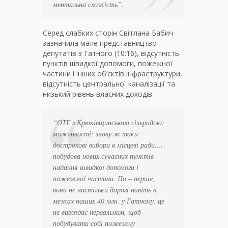
ментальна схожість
”.
Серед слабких сторін Світлана Бабич
зазначила мале представництво
депутатів з Гатного (10:16), відсутність
пунктів швидкої допомоги, пожежної
частини і інших об’єктів інфраструктури,
відсутність центральної каналізації та
низький рівень власних доходів.
“
ОТГ з Крюківщинською сільрадою:
можливості: знову ж таки
дострокові вибори в місцеві ради…,
побудова нових сучасних пунктів
надання швидкої допомоги і
пожежної частини. По – перше,
вони не настільки дорогі навіть в
межах наших 40 млн. у Гатному, це
не виглядає нереальним, щоб
побудувати собі пожежну