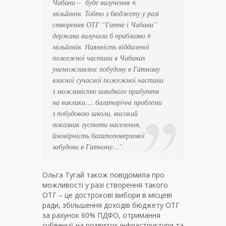
Чабани – буде вилучення 6
мільйонів. Тобто з бюджету у разі
створення ОТГ “Гатне і Чабани”
держава вилучала б приблизно 6
мільйонів. Наявність віддаленої
пожежної частини в Чабанах
унеможливлює побудову в Гатному
власної сучасної пожежної частини
з можливістю швидкого прибуття
на виклики…. багаторічні проблеми
з побудовою школи, високий
показник густоти населення,
ймовірність багатоповерхової
забудови в Гатному…
”.
Ольга Тугай також повідомила про
можливості
у разі створення такого
ОТГ – це дострокові вибори в місцеві
ради, збільшення доходів бюджету ОТГ
за рахунок 60% ПДФО, отримання
субвенції на розвиток інфраструктури та