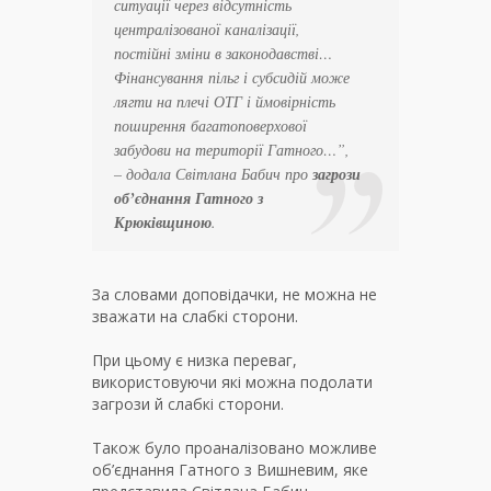
ситуації через відсутність
централізованої каналізації,
постійні зміни в законодавстві…
Фінансування пільг і субсидій може
лягти на плечі ОТГ і ймовірність
поширення багатоповерхової
забудови на території Гатного…
”,
– додала Світлана Бабич про
загрози
об’єднання Гатного з
Крюківщиною
.
За словами доповідачки, не можна не
зважати на слабкі сторони.
При цьому є низка переваг,
використовуючи які можна подолати
загрози й слабкі сторони.
Також було проаналізовано можливе
об’єднання Гатного з Вишневим, яке