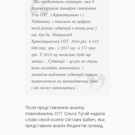
“
Ми змоделювали ситуацію, яка б
демонструвала ймовірне створення
2-ох ОТГ, з Крюківщиною і з
Чабанами, і показали на цифрах,
який розмір субвенцій в якому році у
нас був би. Наприклад,
Крюківщинська ОТГ, 2016 рік: 6 618
000 тис. грн., у 2017-му: 4 571 тис.
грн. У 2018-му можливо буде ще
менше… Субвенції – це річ не стала,
вона постійно змінюється, і
механізм виділення субвенцій також
визначається на законодавчому рівні
і він може змінюватись
”.
Після представлення аналізу
повноважень ОТГ Ольга Тугай надала
слово своїй колезі Світлані Бабич, яка
представила аналіз бюджетів громад.