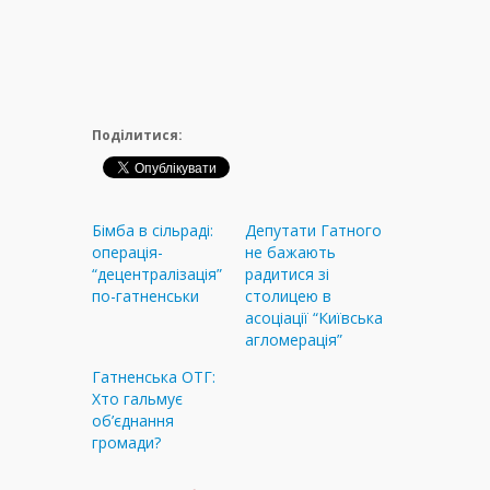
Поділитися:
Бімба в сільраді:
Депутати Гатного
операція-
не бажають
“децентралізація”
радитися зі
по-гатненськи
столицею в
асоціації “Київська
агломерація”
Гатненська ОТГ:
Хто гальмує
об’єднання
громади?