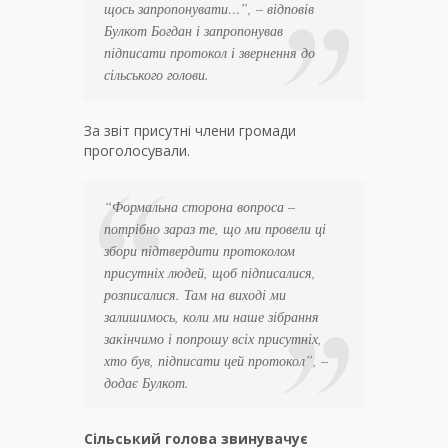
щось запропонувати…
”, – відповів
Булкот Богдан і запропонував
підписати протокол і звернення до
сільського голови.
За звіт присутні члени громади
проголосували.
“
Формальна сторона вопроса –
потрібно зараз те, що ми провели ці
збори підтвердити протоколом
присутніх людей, щоб підписалися,
розписалися. Там на виході ми
залишимось, коли ми наше зібрання
закінчимо і попрошу всіх присутніх,
хто був, підписати цей протокол
”, –
додає Булкот.
Сільський голова звинувачує