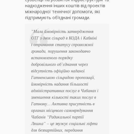
надходження інших коштів від проектів
міжнародної технічної допомоги, які
підтримують об’єднані громади.
“
Мала ймовірність затвердження
ОТГ з двох сільрад в КОДА і Кабміні
і отримання статусу спроможної
громади, порушення законодавчо
встановленого порядку
добровільного об’єднання через
відсутність офіційно наданої
Гатненською сільрадою пропозиції,
ймовірність надання більшості
адміністративних послуг в Чабанах і
зменшення кількості таких послуг в
Гатному… Активна присутність в
органах місцевого самоврядування
Чабанів “Радикальної партії
Ляшка” – це звужує соціальні ліфти
для безпартійних, передання