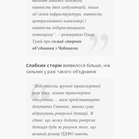
надання швидкої допомоги,
наявність двох амбулаторій, інших
об’єктів інфраструктури, наявність
централізованої каналізації і
наявність підприємницького
потенціалу
”, – резюмувала Ольга
Тугай про
сильні сторони
об’єднання з Чабанами
.
Слабких сторін
виявилося більше, ніж
сильних у разі такого об’єднання:
“
Відсутність зручної транспортної
розв’язки, погане транспортне
сполучення…. мале представництво
депутатів Гатного, значна сума
відрахувань реверсної дотації. Я
єдине, що можу додати реверсна
дотація буде за рахунок того, що
великий розмір ПДФО мають