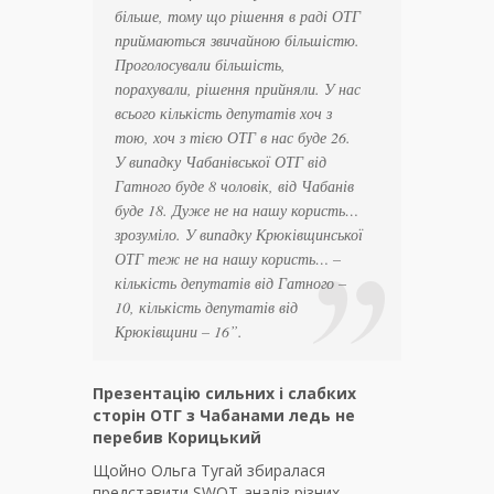
більше, тому що рішення в раді ОТГ
приймаються звичайною більшістю.
Проголосували більшість,
порахували, рішення прийняли. У нас
всього кількість депутатів хоч з
тою, хоч з тією ОТГ в нас буде 26.
У випадку Чабанівської ОТГ від
Гатного буде 8 чоловік, від Чабанів
буде 18. Дуже не на нашу користь…
зрозуміло. У випадку Крюківщинської
ОТГ теж не на нашу користь… –
кількість депутатів від Гатного –
10, кількість депутатів від
Крюківщини – 16
”.
Презентацію сильних і слабких
сторін ОТГ з Чабанами ледь не
перебив Корицький
Щойно Ольга Тугай збиралася
представити SWOT-аналіз різних