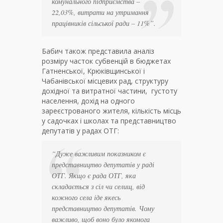
комунального підприємства –
22,03%, витрати на утримання
працівників сільської ради – 11%
”.
Бабич також представила аналіз
розміру часток субвенцій в бюджетах
Гатненської, Крюківщинської і
Чабанівської місцевих рад, структуру
дохідної та витратної частини, густоту
населення, дохід на одного
зареєстрованого жителя, кількість місць
у садочках і школах та представництво
депутатів у радах ОТГ:
“
Дуже важливим показником є
представництво депутатів у раді
ОТГ. Якщо є рада ОТГ, яка
складається з сіл чи селищ, від
кожного села іде якесь
представництво депутатів. Чому
важливо, щоб воно було якомога