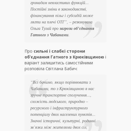
громадам невластивих функцій…
Постійні зміни в законодавстві,
фінансування пільг і субсидій може
лягти на плечі ОТГ
”, – резюмувала
Ольга Тугай про
загрози об’єднання
Гатного з Чабанами
.
Про
сильні і слабкі сторони
об’єднання Гатного з Крюківщиною
і
варіант залишитись самостійними
розповіла Світлана Бабич:
“
Всі бачимо, якщо порівнювати з
Чабанами, то з Крюківщиною в нас
зручне транспортне сполучення…,
схожість людського, природно –
ресурсного і інфраструктурного
потенціалу двох населених пунктів…
Значні історичні, культурні, родинні
зв’язки між жителями двох сіл,