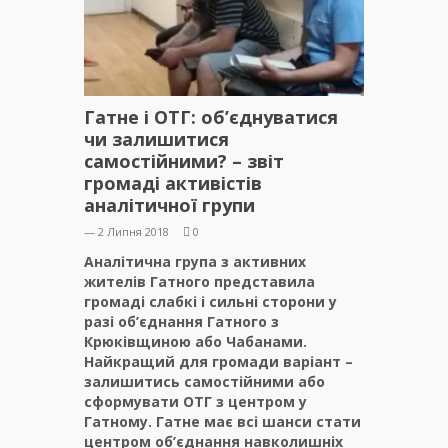
Гатне і ОТГ: об’єднуватися
чи залишитися
самостійними? – звіт
громаді активістів
аналітичної групи
— 2 Липня 2018
0
Аналітична група з активних
жителів Гатного представила
громаді слабкі і сильні сторони у
разі об’єднання Гатного з
Крюківщиною або Чабанами.
Найкращий для громади варіант –
залишитись самостійними або
сформувати ОТГ з центром у
Гатному. Гатне має всі шанси стати
центром об’єднання навколишніх