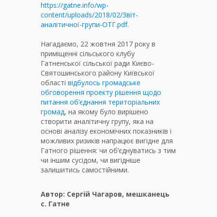
https://gatne.info/wp-
content/uploads/2018/02/Звіт-
аналітичної-групи-ОТГ.pdf
.
Нагадаємо, 22 жовтня 2017 року в
приміщенні сільського клубу
Гатненської сільської ради Києво-
Святошинського району Київської
області
відбулось громадське
обговорення проекту рішення щодо
питання об’єднання територіальних
громад
, на якому було вирішено
створити аналітичну групу, яка на
основі аналізу економічних показників і
можливих ризиків напрацює вигідне для
Гатного рішення: чи об’єднуватись з тим
чи іншим сусідом, чи вигідніше
залишитись самостійними.
Автор: Сергій Чагаров, мешканець
с. Гатне