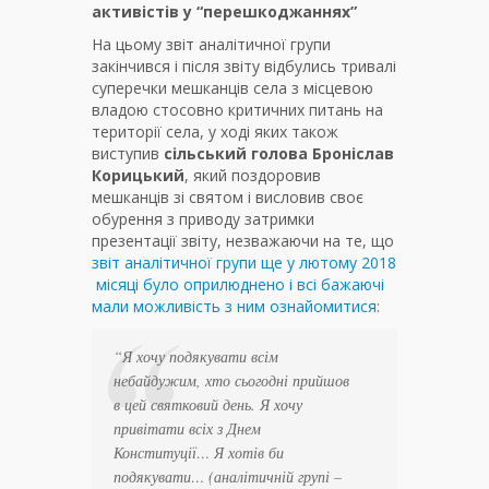
активістів у “перешкоджаннях”
На цьому звіт аналітичної групи
закінчився і після звіту відбулись тривалі
суперечки мешканців села з місцевою
владою стосовно критичних питань на
території села, у ході яких також
виступив
сільський голова Броніслав
Корицький
, який поздоровив
мешканців зі святом і висловив своє
обурення з приводу затримки
презентації звіту, незважаючи на те, що
звіт аналітичної групи ще у лютому 2018
місяці було оприлюднено і всі бажаючі
мали можливість з ним ознайомитися
:
“
Я хочу подякувати всім
небайдужим, хто сьогодні прийшов
в цей святковий день. Я хочу
привітати всіх з Днем
Конституції… Я хотів би
подякувати… (аналітичній групі –