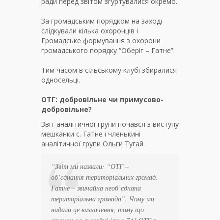
ради перед звітом згуртувалися окремо.
За громадським порядком на заході
слідкували кілька охоронців і
Громадське формування з охорони
громадського порядку “Оберіг – Гатне”.
Тим часом в сільському клубі збиралися
односельці.
ОТГ: добровільне чи примусово-
добровільне?
Звіт аналітичної групи почався з виступу
мешканки с. Гатне і членькині
аналітичної групи Ольги Тугай.
“
Звіт ми назвали: “ОТГ –
об’єднання територіальних громад.
Гатне – звичайна необ’єднана
територіальна громада”. Чому ми
надали це визначення, тому що