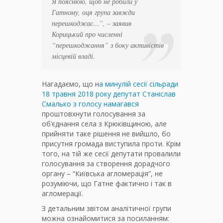
Я пояснюю, щоб не робили у
Гатному, оця група завжди
перешкоджає…
”, – заявив
Корицький про численні
“перешкоджання” з боку активістів
місцевій владі.
Нагадаємо, що н
а минулій сесії сільради
18 травня 2018 року депутат Станіслав
Смалько з голосу намагався
проштовхнути голосування за
об’єднання села з Крюківщиною, але
прийняти таке рішення не вийшло, бо
присутня громада виступила проти. Крім
того, на тій же сесії депутати провалили
голосування за створення дорадчого
органу – “Київська агломерація”, не
розуміючи, що Гатне фактично і так в
агломерації.
З детальним звітом аналітичної групи
можна ознайомитися за посиланням: