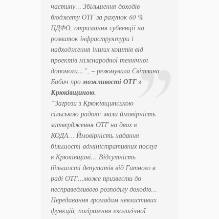
частину… Збільшення доходів
бюджету ОТГ за рахунок 60 %
ПДФО, отримання субвенції на
розвиток інфраструктури і
надходження інших коштів від
проектів міжнародної технічної
допомоги…
”, – резюмувала Світлана
Бабич про
можливості ОТГ з
Крюківщиною.
“
Загрози з Крюківщинською
сільською радою: мала ймовірність
затвердження ОТГ на двох в
КОДА… Ймовірність надання
більшості адміністративних послуг
в Крюківщині… Відсутність
більшості депутатів від Гатного в
раді ОТГ…може призвести до
несправедливого розподілу доходів…
Передавання громадам невластивих
функцій, погіршення екологічної