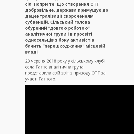
сіл. Попри те, що створення ОТГ
добровільне, держава примушує до
децентралізації скороченням
субвенцій. Сільський голова
обурений “довгою роботою”
аналітичної групи і в просвіті
односельців з боку активістів
бачить “перешкоджання” місцевій
владі
.
28 червня 2018 року у сільському клубі
села Гатне аналітична група
представила свій звіт з приводу ОТГ за
участі Гатного.