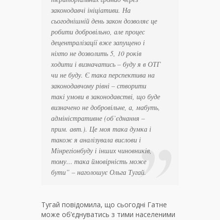
законодавчі ініціативи. На
сьогоднішній день закон дозволяє це
робити добровільно, але процес
децентралізації вже запущено і
ніхто не дозволить 5, 10 років
ходити і визначатись – буду я в ОТГ
чи не буду. Є така перспектива на
законодавчому рівні – створити
такі умови в законодавстві, що буде
визначено не добровільне, а, мабуть,
адміністративне (об’єднання –
прим. авт.). Це моя така думка і
також я аналізувала вислови і
Мінрегіонбуду і інших чиновників,
тому… така ймовірність може
бути
” – наголошує Ольга Тугай.
Тугай повідомила, що сьогодні Гатне
може об’єднуватись з тими населеними