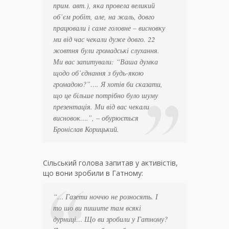
прим. авт.), яка провела великий
об’єм робіт, але, на жаль, довго
працювали і саме головне – висновку
ми від час чекали дуже довго. 22
жовтня були громадські слухання.
Ми вас запитували: “Ваша думка
щодо об’єднання з будь-якою
громадою?”…. Я хотів би сказати,
що це більше потрібно було шуму
презентація. Ми від вас чекали
висновок….
”, – обурюється
Броніслав Корицький.
Сільський голова запитав у активістів,
що вони зробили в Гатному:
“
… Газети ноччю не розносять. І
то шо ви пишите там всякі
дурниці… Що ви зробили у Гатному?