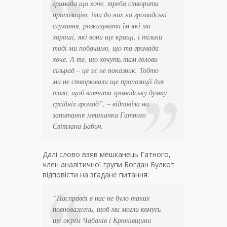
громада що хоче, треба створити
пропозицію, іти до них на громадські
слухання, розказувати їм які ми
хороші, які вони ще кращі, і тільки
тоді ми побачимо, що та громада
хоче. А те, що хочуть там голови
сільрад – це ж не показник. Тобто
ми не створювали ще пропозиції для
того, щоб вивчати громадську думку
сусідніх громад
”, – відповіла на
запитання мешканки Гатного
Світлана Бабич.
Далі слово взяв мешканець Гатного,
член аналітичної групи Богдан Булкот
відповісти на згадане питання:
“
Насправді в нас не було таких
повноважень, щоб ми могли комусь
ще окрім Чабанів і Крюківщини