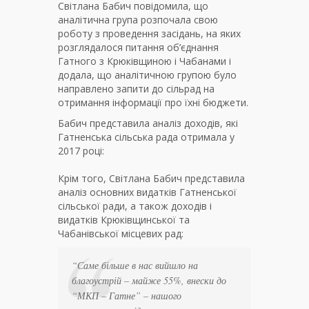
Світлана Бабич повідомила, що
аналітична група розпочала свою
роботу з проведення засідань, на яких
розглядалося питання об’єднання
Гатного з Крюківщиною і Чабанами і
додала, що аналітичною групою було
направлено запити до сільрад на
отримання інформації про їхні бюджети.
Бабич представила аналіз доходів, які
Гатненська сільська рада отримала у
2017 році:
Крім того, Світлана Бабич представила
аналіз основних видатків Гатненської
сільської ради, а також доходів і
видатків Крюківщинської та
Чабанівської місцевих рад:
“
Саме більше в нас вийшло на
благоустрій – майже 55%, внески до
“МКП – Гатне” – нашого