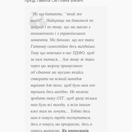
представила Світлана Бабич.
“
Ну ще питають: “який же
вихід?”. Найкраще ми дивимося по
цифрах і по тому, що ми маємо з
економічного і з управлінського
моментів. Ми бачимо, що все таки
Гатному самостійно десь вигідніше.
Тому що невелике в нас ПДФО, щоб
за ним гнатися… Але знову ж таки
через цю загрозу примусового
об’єднання ми мусимо якийсь
створити на всякий випадок
варіант для того, щоб було нам хоч
трошки десь вигідно. Не можна
зробити таку ОТГ, щоб зразу тільки
нам були всі вигоди, а всім іншим
вже там як хочуть… Тобто десь
нам в чомусь треба поступитися,
десь в чомусь ми програємо, десь в
чомусь виграємо.
Як пропозиція,