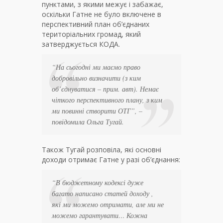
пунктами, з якими межує і забажає,
оcкільки Гатне не було включене в
перспективний план об’єднаних
територіальних громад, який
затверджується КОДА.
“
На сьогодні ми маємо право
добровільно визначити (з ким
об’єднуватися – прим. авт). Немає
чіткого перспективного плану, з ким
ми повинні створити ОТГ
”, –
повідомила Ольга Тугай.
Також Тугай розповіла, які основні
доходи отримає Гатне у разі об’єднання:
“
В бюджетному кодексі дуже
багато написано статей доходу ,
які ми можемо отримати, але ми не
можемо гарантувати… Кожна