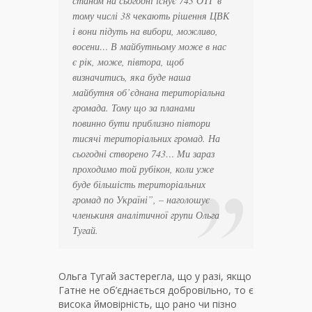
станом на сьогодні існує 743 ОТГ в
тому числі 38 чекають рішення ЦВК
і вони підуть на вибори, можливо,
восени… В майбутньому може в нас
є рік, може, півтора, щоб
визначитись, яка буде наша
майбутня об’єднана територіальна
громада. Тому що за планами
повинно бути приблизно півтори
тисячі територіальних громад. На
сьогодні створено 743… Ми зараз
проходимо той рубікон, коли уже
буде більшість територіальних
громад по Україні
”, – наголошує
членькиня аналітичної групи Ольга
Тугай.
Ольга Тугай застерегла, що у разі, якщо
Гатне не об’єднається добровільно, то є
висока ймовірність, що рано чи пізно