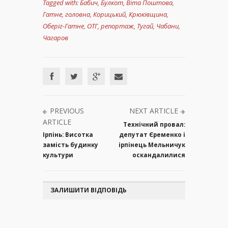
Tagged with:
Бабич
,
Булкот
,
Віта Поштова
,
Гатне
,
головна
,
Корицький
,
Крюківщина
,
Оберіг-Гатне
,
ОТГ
,
репортаж
,
Тугай
,
Чабани
,
Чагаров
PREVIOUS
NEXT ARTICLE
ARTICLE
Технічний провал:
Ірпінь: Висотка
депутат Єременко і
замість будинку
ірпінець Мельничук
культури
оскандалилися
ЗАЛИШИТИ ВІДПОВІДЬ