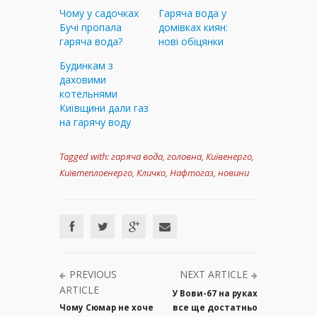
Чому у садочках
Гаряча вода у
Бучі пропала
домівках киян:
гаряча вода?
нові обіцянки
Будинкам з
даховими
котельнями
Київщини дали газ
на гарячу воду
Tagged with:
гаряча вода
,
головна
,
Київенерго
,
Київтеплоенерго
,
Кличко
,
Нафтогаз
,
новини
PREVIOUS
NEXT ARTICLE
ARTICLE
У Вови-67 на руках
Чому Сюмар не хоче
все ще достатньо