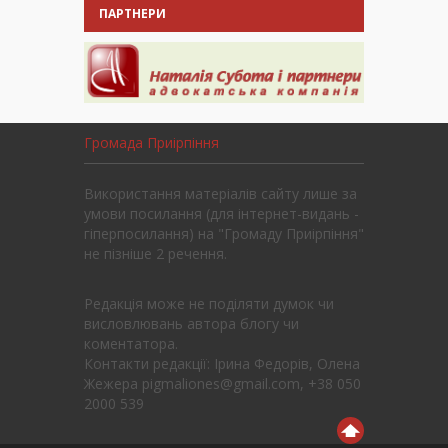
ПАРТНЕРИ
Громада Приірпіння
Використання матеріалів сайту лише за
умови посилання (для інтернет-видань -
гіперпосилання) на "Громаду Приірпіння"
не пізніше 2 речення.
Редакція може не поділяти думок чи
висловлювань автора блогу чи
коментатора.
Контакти редакції: Ірина Федорів, Олена
Жежера pigmaliones@gmail.com, +38 050
2000 539