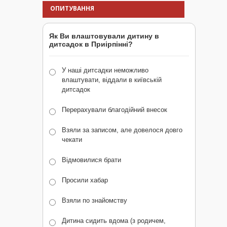
ОПИТУВАННЯ
Як Ви влаштовували дитину в
дитсадок в Приірпінні?
У наші дитсадки неможливо
влаштувати, віддали в київській
дитсадок
Перерахували благодійний внесок
Взяли за записом, але довелося довго
чекати
Відмовилися брати
Просили хабар
Взяли по знайомству
Дитина сидить вдома (з родичем,