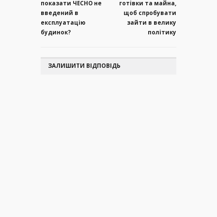
показати ЧЕСНО не
готівки та майна,
введений в
щоб спробувати
експлуатацію
зайти в велику
будинок?
політику
ЗАЛИШИТИ ВІДПОВІДЬ