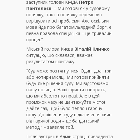
заступник голови КМДА
Петро
Пантелеєв
. – Ми готові як у судовому
порядку, так і в порядку перемовин
вирішувати всі проблеми. Але оскільки
мова йде про багатомільярдний борг, є
певна правова специфіка – це тривалий
процес”.
Міський голова Києва
Віталій Кличко
ситуацію, що склалася, вважає
результатом шантажу.
“Суд може розтягнутися. Один, два, три
або чотири місяці. Ми готові прийняти
будь-яке рішення суду. Ми відстоюємо
нашу позицію. Наші юристи говорять,
що ми абсолютно праві. Але в цей
проміжок часу не шантажуйте місто!
Дайте газ, щоб було тепло і гарячу
воду. До рішення суду відключення киян
від гарячої води – це бандитський
метод!” – заявляє той.
Після зустрічі в Адміністрації президента