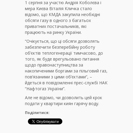
1 серпня за участю Андрія Коболєва і
мера Києва Віталія Кличка стало
відомо, що КМДА закупила необхідні
обсяги газу в одного з багатьох
приватних постачальників, які
працюють на ринку України.
“Очікується, що ці обсяги дозволять
забезпечити безперебійну роботу
об’єктів теплогенерації тимчасово, до
того, як буде врегульовано питання
щодо правонаступництва за
накопиченими боргами за пільговий газ,
пов’язаними з цими об’єктами”, –
йдеться в повідомленні прес-службі НАК
“Нафтогаз України”.
Але не відомо, чи дозволить цей крок
подати у квартири киян гарячу воду.
Поділитися: