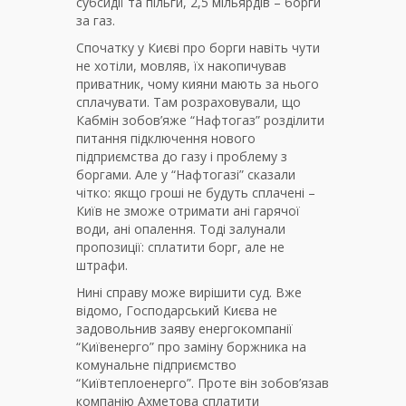
субсидії та пільги, 2,5 мільярдів – борги
за газ.
Спочатку у Києві про борги навіть чути
не хотіли, мовляв, їх накопичував
приватник, чому кияни мають за нього
сплачувати. Там розраховували, що
Кабмін зобов’яже “Нафтогаз” розділити
питання підключення нового
підприємства до газу і проблему з
боргами. Але у “Нафтогазі” сказали
чітко: якщо гроші не будуть сплачені –
Київ не зможе отримати ані гарячої
води, ані опалення. Тоді залунали
пропозиції: сплатити борг, але не
штрафи.
Нині справу може вирішити суд. Вже
відомо, Господарський Києва не
задовольнив заяву енергокомпанії
“Київенерго” про заміну боржника на
комунальне підприємство
“Київтеплоенерго”. Проте він зобов’язав
компанію Ахметова сплатити