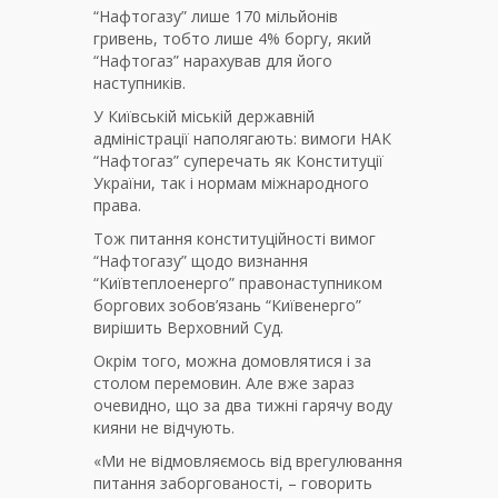
“Нафтогазу” лише 170 мільйонів
гривень, тобто лише 4% боргу, який
“Нафтогаз” нарахував для його
наступників.
У Київській міській державній
адміністрації наполягають: вимоги НАК
“Нафтогаз” суперечать як Конституції
України, так і нормам міжнародного
права.
Тож питання конституційності вимог
“Нафтогазу” щодо визнання
“Київтеплоенерго” правонаступником
боргових зобов’язань “Київенерго”
вирішить Верховний Суд.
Окрім того, можна домовлятися і за
столом перемовин. Але вже зараз
очевидно, що за два тижні гарячу воду
кияни не відчують.
«Ми не відмовляємось від врегулювання
питання заборгованості, – говорить