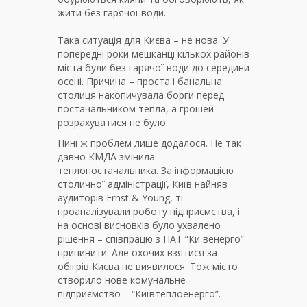
жити без гарячої води.
Така ситуація для Києва – не нова. У
попередні роки мешканці кількох районів
міста були без гарячої води до середини
осені. Причина – проста і банальна:
столиця накопичувала борги перед
постачальником тепла, а грошей
розрахуватися не було.
Нині ж проблем лише додалося. Не так
давно КМДА змінила
теплопостачальника. За інформацією
столичної адміністрації, Київ найняв
аудиторів Ernst & Young, ті
проаналізували роботу підприємства, і
на основі висновків було ухвалено
рішення – співпрацю з ПАТ “Київенерго”
припинити. Але охочих взятися за
обігрів Києва не виявилося. Тож місто
створило нове комунальне
підприємство – “Київтеплоенерго”.