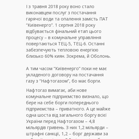
І з травня 2018 року воно стало
виконавцем послуг з постачання
гарячої води та опалення замість ПАТ
“Київенерго”. 1 серпня 2018 року
відбувається фінальний етап цього
процесу – в комунальне управління
повертаються ТЕЦ-5, ТЕЦ-6. Останні
забезпечують тепловою енергією
близько 60% киян. Зокрема, й Оболонь.
А тим часом “Київенерго” поки не має
укладеного договору на постачання
газу з “Нафтогазом”, бо має борги.
Нафтогаз вимагає, аби нове
комунальне підприємство визнало, що
бере на себе борги попереднього
підприємства – приватного. А це майже
одна шоста від загального боргу всієї
України перед Нафтогазом – 4,8
мільярдів гривень. З них 1,2 мільярди –
штрафні санкції, 1,2 – борг держави за