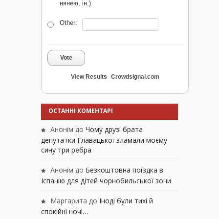
нянею, ін.)
Other:
Vote
View Results
Crowdsignal.com
ОСТАННІ КОМЕНТАРІ
Анонім
до
Чому друзі брата
депутатки Главацької зламали моєму
сину три ребра
Анонім
до
Безкоштовна поїздка в
Іспанію для дітей чорнобильської зони
Маргарита
до
Іноді були тихі й
спокійні ночі…