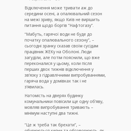
Відключення може тривати аж до
середини осені, а опалювальний сезон
на межі зриву, якщо Київ не вирішить
питання щодо боргів “Нафтогазу”.
“Мабуть, гарячої води не буде до
початку опалювального сезону”, –
сьогодні зранку сказав своїм сусідам
працівник ЖЕКу на Оболоні. Люди
загуділи, але потім пояснили, що вже
переконалися у цьому, коли після
перших двох тижнів відключення у
зв’язку з гідравлічними випробуваннями,
гаряча вода у домівках так і не
з’явилась.
Натомість на дверях будинку
комунальники повісили ще одну об’яву,
мовляв випробування тривають –
мінімум наступні два тижні.
“Це ж треба так брехати”, –
обурюються кияни та обговорюють, як