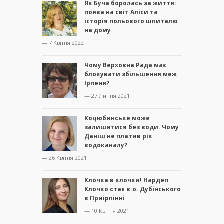
Як Буча боролась за життя:
поява на світ Аліси та
історія польового шпиталю
на дому
— 7 Квітня 2022
Чому Верховна Рада має
блокувати збільшення меж
Ірпеня?
— 27 Липня 2021
Коцюбинське може
залишитися без води. Чому
Даніш не платив рік
водоканалу?
— 26 Квітня 2021
Клочка в клочки! Нардеп
Клочко стає в.о. Дубінського
в Приірпінні
— 10 Квітня 2021