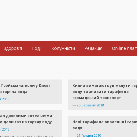
Здоров’я
Події
Колумністи
Редакція
On-line пла
Гройсмана: коли у Києві
Кияни вимагають увімкнути га
я гаряча вода
воду та знизити тарифи на
громадський транспорт
я 2018
—
25 Вересня 2018
м з даховими котельнями
 дали газ на гарячу воду
Нові тарифи на опалення і гаря
воду
я 2013
—
21 Грудня 2010
алення для них скінчився