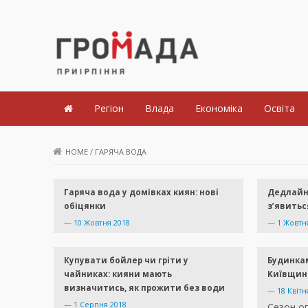
Громада Приірпіння
Регіон
Влада
Економіка
Освіта
HOME
/
ГАРЯЧА ВОДА
Гаряча вода у домівках киян: нові
Дедлайн 
обіцянки
з’явитьс
—
10 Жовтня 2018
—
1 Жовтн
Купувати бойлер чи гріти у
Будинка
чайниках: кияни мають
Київщини
визначитись, як прожити без води
—
18 Квітн
—
1 Серпня 2018
Сезон оп