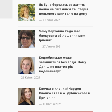
Як Буча боролась за життя:
поява на світ Аліси та історія
польового шпиталю на дому
— 7 Квітня 2022
Чому Верховна Рада має
блокувати збільшення меж
Ірпеня?
— 27 Липня 2021
Коцюбинське може
залишитися без води. Чому
Даніш не платив рік
водоканалу?
— 26 Квітня 2021
Клочка в клочки! Нардеп
Клочко стає в.о. Дубінського в
Приірпінні
— 10 Квітня 2021