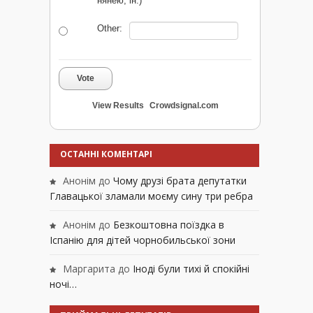
нянею, ін.)
Other:
Vote
View Results
Crowdsignal.com
ОСТАННІ КОМЕНТАРІ
Анонім
до
Чому друзі брата депутатки
Главацької зламали моєму сину три ребра
Анонім
до
Безкоштовна поїздка в
Іспанію для дітей чорнобильської зони
Маргарита
до
Іноді були тихі й спокійні
ночі…