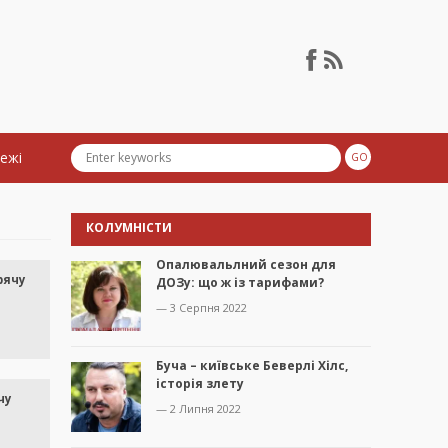
тежі
КОЛУМНІСТИ
Опалювальлний сезон для
рячу
ДОЗу: що ж із тарифами?
— 3 Серпня 2022
Буча – київське Беверлі Хілс,
історія злету
чу
— 2 Липня 2022