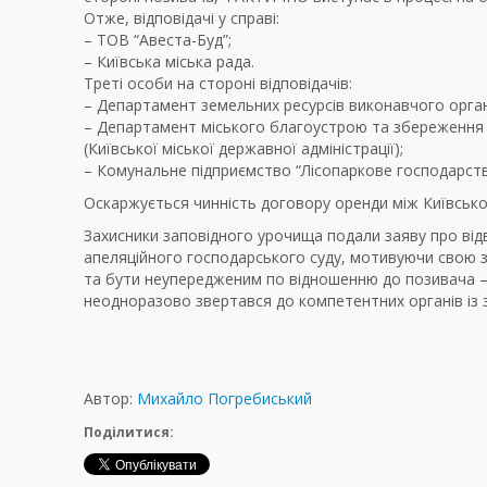
Отже, відповідачі у справі:
– ТОВ “Авеста-Буд”;
– Київська міська рада.
Треті особи на стороні відповідачів:
– Департамент земельних ресурсів виконавчого органу 
– Департамент міського благоустрою та збереження 
(Київської міської державної адміністрації);
– Комунальне підприємство “Лісопаркове господарств
Оскаржується чинність договору оренди між Київсько
Захисники заповідного урочища подали заяву про відв
апеляційного господарського суду, мотивуючи свою з
та бути неупередженим по відношенню до позивача – 
неодноразово звертався до компетентних органів із 
Автор:
Михайло Погребиський
Поділитися: