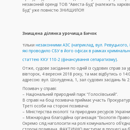
незаконній оренді ТОВ “Авеста-Буд” (належить харків
Буд” уже повністю ЗНИЩИЛО!!!
Знищена ділянка урочища Бичок
тільки
незаконними АЗС (наприклад, вул. Ревуцького, 
які проводило СБУ в його офісах в рамках криміналь
статтею ККУ 110-2 (фінансування сепаратизму)
.
Отже, судове засідання по одній із судових справ за 
вівторок, 4 вересня 2018 року, та має відбутись о 14
адресою: вул. Шолуденка, 1, зал судових засідань № 2 
Позивач у справі:
– Національний природний парк “Голосіївський”.
В справі на боці позивача приймає участь Прокуратур
Треті особи на стороні позивача:
– Міністерства екології та природних ресурсів України
– Міжнародна благодійна організація “Екологія-Право
Окремо слід наголосити на ролі комунального об’єднан
стороні позивача, ФАКТИЧНО виступає в процесі на бо