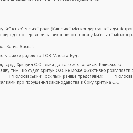
Київської міської ради (Київської міської державної адміністраці
природного середовища виконавчого органу Київської міської р
о “Конча-Заспа”.
ю міською радою та ТОВ “Авеста-Буд”.
ід судді Хрипуна О.О., який до того ж є головою Київського
аяву тим, що суддя Хрипун О.О. не може об’єктивно розглядати 
НПП “Голосіївський”, оскільки раніше представник НПП “Голосіїв
заявами про порушення законодавства з боку Хрипуна О.О.