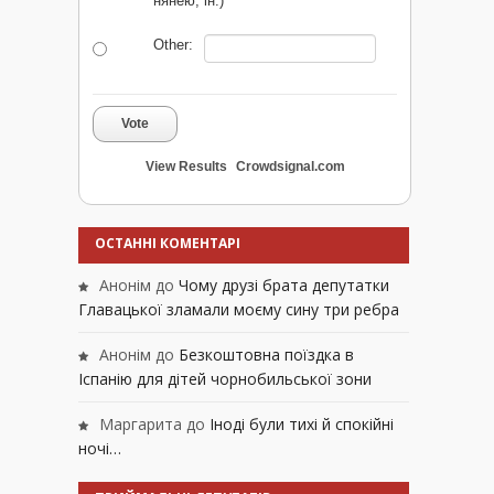
нянею, ін.)
Other:
Vote
View Results
Crowdsignal.com
ОСТАННІ КОМЕНТАРІ
Анонім
до
Чому друзі брата депутатки
Главацької зламали моєму сину три ребра
Анонім
до
Безкоштовна поїздка в
Іспанію для дітей чорнобильської зони
Маргарита
до
Іноді були тихі й спокійні
ночі…