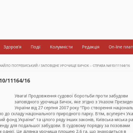
Здоров’я
Події
Колумністи
Редакція
On-line пла
ХАЙЛО ПОГРЕБИСЬКИЙ
/
ЗАПОВІДНЕ УРОЧИЩЕ БИЧОК – СПРАВА №910/11164/16
0/11164/16
Увага! Продовження судової боротьби проти забудови
заповідного урочища Бичок, яке згідно з Указом Президе
України від 27 серпня 2007 року “Про створення націонал
о до складу національного природного парку. Втім, всупереч Ук
й фонд України” та цілого ряду інших законів, Київська міська р
ренду для подальшої забудови. В судовому порядку за позовами
ім однієї. Це ділянка урочища площею 2,6 га, що знаходиться в