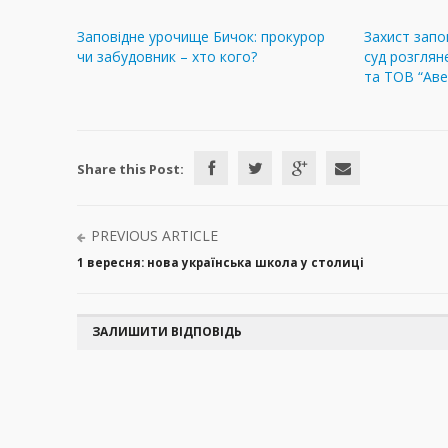
Заповідне урочище Бичок: прокурор
Захист запо
чи забудовник – хто кого?
суд розглян
та ТОВ “Аве
Share this Post:
PREVIOUS ARTICLE
1 вересня: нова українська школа у столиці
ЗАЛИШИТИ ВІДПОВІДЬ