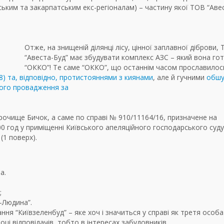
ським та закарпатським екс-регіоналам) – частину якої ТОВ “Аве
Отже, на знищеній ділянці лісу, цінної заплавної діброви,
“Авеста-Буд” має збудувати комплекс АЗС – який вона гот
“ОККО”! Те саме “ОККО”, що останнім часом прославилос
8) та, відповідно, протистояннями з киянами
, але й гучними
обшу
ного провадження за
урочище Бичок, а саме по справі № 910/11164/16, призначене на
:00 год у приміщенні Київського апеляційного господарського суду
(1 поверх).
а.
;
-Людина”.
ня “Київзеленбуд” – яке хоч і значиться у справі як третя особа
ці відповідачів, тобто в інтересах забудовників.