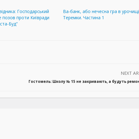
відника: Господарський
Ва-банк, або нечесна гра в урочищ
е позов проти Київради
Теремки. Частина 1
ста-Буд”
NEXT AR
Гостомель: Школу № 15 не закривають, а будуть рем