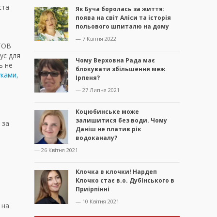
ста-
Як Буча боролась за життя:
поява на світ Аліси та історія
польового шпиталю на дому
— 7 Квітня 2022
 ТОВ
ує для
Чому Верховна Рада має
ь не
блокувати збільшення меж
ками,
Ірпеня?
— 27 Липня 2021
Коцюбинське може
залишитися без води. Чому
 за
Даніш не платив рік
водоканалу?
— 26 Квітня 2021
Клочка в клочки! Нардеп
Клочко стає в.о. Дубінського в
Приірпінні
— 10 Квітня 2021
 на