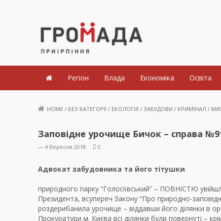
Громада Приірпіння
Регіон
Влада
Економіка
Освіта
HOME
/
БЕЗ КАТЕГОРІЇ
/
ЕКОЛОГІЯ
/
ЗАБУДОВИ
/
КРИМІНАЛ
/
МИ
Заповідне урочище Бичок – справа №91
— 4 Вересня 2018
0
Адвокат забудовника та його тітушки
природного парку “Голосіївський” – ПОВНІСТЮ увійшл
Президента, всупереч Закону “Про природно-заповідни
роздерибанила урочище – віддавши його ділянки в о
Прокуратури м. Києва всі ділянки були повернуті – кр