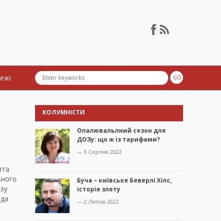
тежі
КОЛУМНІСТИ
Опалювальлний сезон для
ДОЗу: що ж із тарифами?
— 3 Серпня 2022
нта
ьного
Буча – київське Беверлі Хілс,
азу
історія злету
ада
— 2 Липня 2022