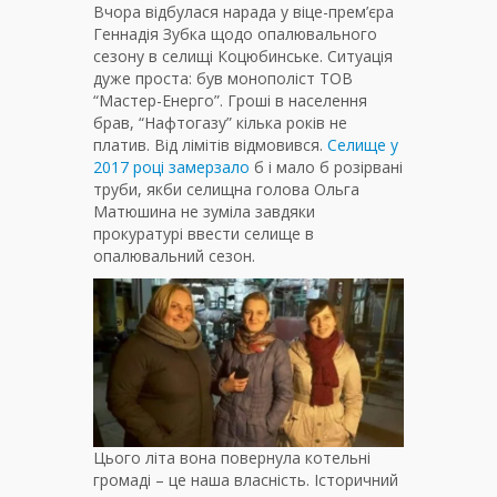
Вчора відбулася нарада у віце-прем’єра
Геннадія Зубка щодо опалювального
сезону в селищі Коцюбинське. Ситуація
дуже проста: був монополіст ТОВ
“Мастер-Енерго”. Гроші в населення
брав, “Нафтогазу” кілька років не
платив. Від лімітів відмовився.
Селище у
2017 році замерзало
б і мало б розірвані
труби, якби селищна голова Ольга
Матюшина не зуміла завдяки
прокуратурі ввести селище в
опалювальний сезон.
Цього літа вона повернула котельні
громаді – це наша власність. Історичний