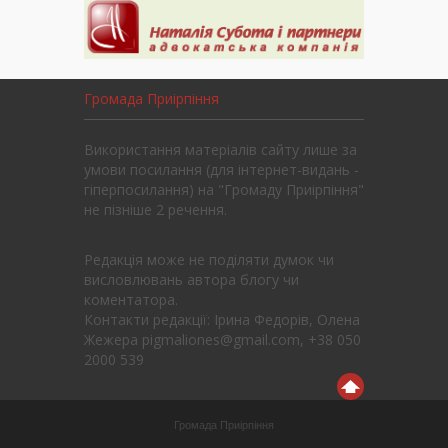
Громада Приірпіння
Використання матеріалів сайту лише за
умови посилання (для інтернет-видань -
гіперпосилання) на "Громаду Приірпіння"
не пізніше 2 речення.
Редакція може не поділяти думок чи
висловлювань автора блогу чи
коментатора.
Контакти редакції: Ірина Федорів, Олена
Жежера pigmaliones@gmail.com, +38 050
2000 539
Громада Приірпіння