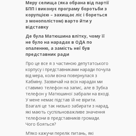
Меру селища (яка обрана від партії
БПП і виконує програму боротьби з
корупцією – захищає ліс і бореться
з монополістом) варто йти у
відставку
Де була Матюшина влітку, чому її
не було на нарадах в ОДА по
опаленню, а замість неї був
представник ради
Про це все я з частиною депутатського
корпусу і представниками наради почула
від мера, коли вона повернулася з
Кабміну. Зазвичай на всіх нарадах ми
ставимо телефон на запис, але в Зубка
телефон у Матюшиної забрали на вході.
У мене немає підстав їй не вірити.
Взагалі це так низько забирати з нарад,
які мають суспільноважливе значення
телефони в представників громади.
Чого бояться?
М’яко кажучи перелік питань, які