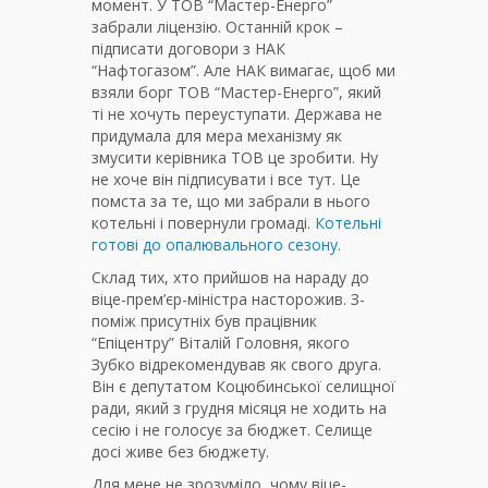
момент. У ТОВ “Мастер-Енерго”
забрали ліцензію. Останній крок –
підписати договори з НАК
“Нафтогазом”. Але НАК вимагає, щоб ми
взяли борг ТОВ “Мастер-Енерго”, який
ті не хочуть переуступати. Держава не
придумала для мера механізму як
змусити керівника ТОВ це зробити. Ну
не хоче він підписувати і все тут. Це
помста за те, що ми забрали в нього
котельні і повернули громаді.
Котельні
готові до опалювального сезону.
Склад тих, хто прийшов на нараду до
віце-прем’єр-міністра насторожив. З-
поміж присутніх був працівник
“Епіцентру” Віталій Головня, якого
Зубко відрекомендував як свого друга.
Він є депутатом Коцюбинської селищної
ради, який з грудня місяця не ходить на
сесію і не голосує за бюджет. Селище
досі живе без бюджету.
Для мене не зрозуміло, чому віце-