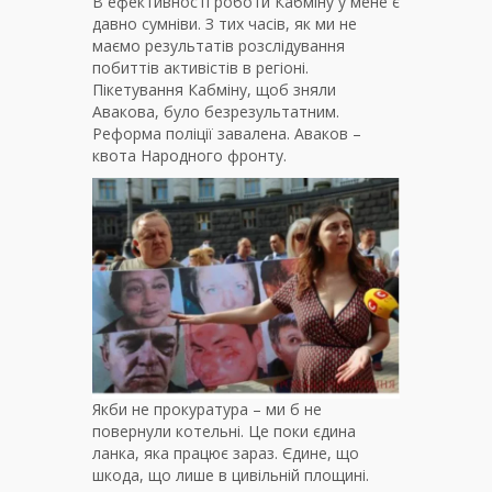
В ефективності роботи Кабміну у мене є
давно сумніви. З тих часів, як ми не
маємо результатів розслідування
побиттів активістів в регіоні.
Пікетування Кабміну, щоб зняли
Авакова, було безрезультатним.
Реформа поліції завалена. Аваков –
квота Народного фронту.
Якби не прокуратура – ми б не
повернули котельні. Це поки єдина
ланка, яка працює зараз. Єдине, що
шкода, що лише в цивільній площині.