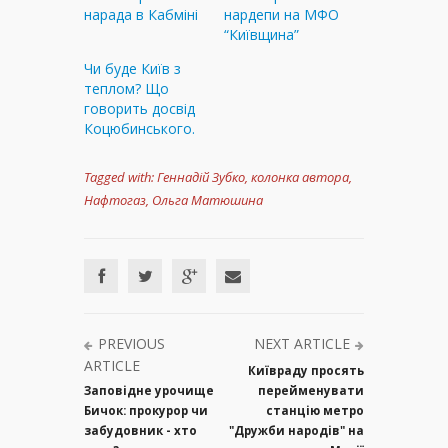
нарада в Кабміні
нардепи на МФО
“Київщина”
Чи буде Київ з
теплом? Що
говорить досвід
Коцюбинського.
Tagged with:
Геннадій Зубко
,
колонка автора
,
Нафтогаз
,
Ольга Матюшина
PREVIOUS
NEXT ARTICLE
ARTICLE
Київраду просять
Заповідне урочище
перейменувати
Бичок: прокурор чи
станцію метро
забудовник - хто
"Дружби народів" на