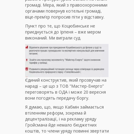
громаді. Мера, який з правоохоронними
органами повернув котельні громаді,
віце-прем’єр попросив піти у відставку.
Пункт про те, що Коцюбинське не
приєднується до Ірпеня – вже мером
виконаний. Ми виграли суд.
Єдиний конструктив, який прозвучав на
нараді – це що з ТОВ “Мастер-Енерго”
переговорять в ОДА і може 20 вересня
вони погодять передачу боргу.
Я думаю, що, якщо Кабмін займається
втіленням реформ, зокрема й
децентралізації, і на рекламу уряду
Гройсмана йде немало бюджетних
коштів, то члени уряду повинні звертати