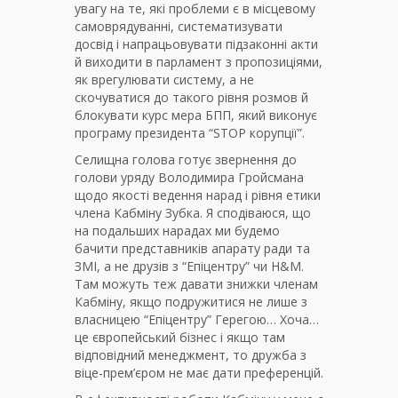
увагу на те, які проблеми є в місцевому
самоврядуванні, систематизувати
досвід і напрацьовувати підзаконні акти
й виходити в парламент з пропозиціями,
як врегулювати систему, а не
скочуватися до такого рівня розмов й
блокувати курс мера БПП, який виконує
програму президента “STOP корупції”.
Селищна голова готує звернення до
голови уряду Володимира Гройсмана
щодо якості ведення нарад і рівня етики
члена Кабміну Зубка. Я сподіваюся, що
на подальших нарадах ми будемо
бачити представників апарату ради та
ЗМІ, а не друзів з “Епіцентру” чи H&M.
Там можуть теж давати знижки членам
Кабміну, якщо подружитися не лише з
власницею “Епіцентру” Герегою… Хоча…
це європейський бізнес і якщо там
відповідний менеджмент, то дружба з
віце-прем’єром не має дати преференцій.