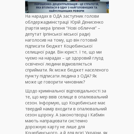
На нарадах в ОДА заступник голови
облдержадміністрації Юрій Денисенко
(партія мера Ірпеня “Нові обличчя” –
депутат Ірпінської міської ради)
наголосив на тому, що він готовий
підписати бюджет Коцюбинської
селищної ради. Він юрист. І те, що ми
чуємо на нарадах – це здоровий глузд
освіченої людини відмовляється
сприймати. Як може бюджет населеного
пункту підписати людина з ОДА? Як
може це говорити чиновник?
Щодо кримінальної відповідальності за
те, що мер ввів селище в опалювальний
сезон. Інформую, що Коцюбинське має
твердий намір входити в опалювальний
сезон щороку. А законотворці і Кабмін
мають напрацювати системно
дорожную карту не лише для
Коцюбинського, а й для всієї України, як