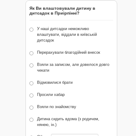
Як Ви влаштовували дитину в
дитсадок в Приірпінні?
У наші дитсадки неможливо
влаштувати, віддали в київській
дитсадок
Перерахували благодійний внесок
Взяли за записом, але довелося довго
чекати
Відмовилися брати
Просили хабар
Взяли по знайомству
Дитина сидить вдома (з родичем,
нянею, ін.)