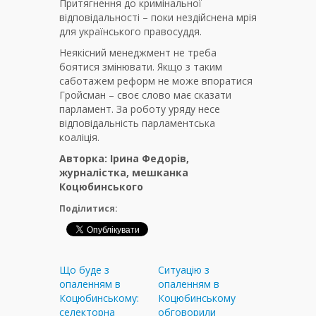
Притягнення до кримінальної
відповідальності – поки нездійснена мрія
для українського правосуддя.
Неякісний менеджмент не треба
боятися змінювати. Якщо з таким
саботажем реформ не може впоратися
Гройсман – своє слово має сказати
парламент. За роботу уряду несе
відповідальність парламентська
коаліція.
Авторка: Ірина Федорів,
журналістка, мешканка
Коцюбинського
Поділитися:
Що буде з
Ситуацію з
опаленням в
опаленням в
Коцюбинському:
Коцюбинському
селекторна
обговорили