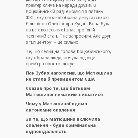
прем’єр кличе на наради друзів. В
Коцюбинській раді є комісія з питань
ЖКГ, яку очолює обрана депутатською
більшістю Олександра Куцан. Вона була
на всіх котельнях і знає про їхній
технічний стан. Її не запросили. Але друг
з “Епіцентру” – це сильно.
Те, що селищна голова Коцюбинського,
яку обрали люди, почула від віце-
прем’єра просто шокує:
Пан Зубко наголосив, що Матюшина
не стала б президентом США
Сказав про те, що батькам
Матюшиної нема ким пишатися
Чому у Матюшиної вдома
автономне опалення
За те, що Матюшина включила
опалення – буде кримінальна
відповідальність