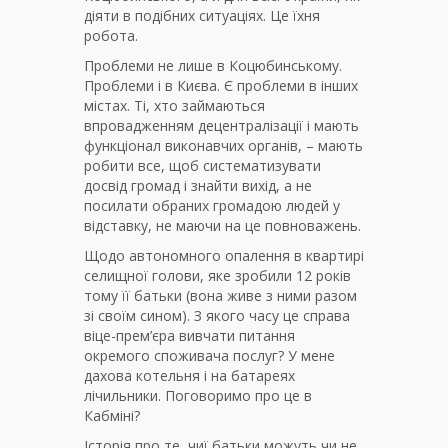
діяти в подібних ситуаціях. Це їхня
робота.
Проблеми не лише в Коцюбинському.
Проблеми і в Києва. Є проблеми в інших
містах. Ті, хто займаються
впровадженням децентралізації і мають
функціонал виконавчих органів, – мають
робити все, щоб систематизувати
досвід громад і знайти вихід, а не
посилати обраних громадою людей у
відставку, не маючи на це повноважень.
Щодо автономного опалення в квартирі
селищної голови, яке зробили 12 років
тому її батьки (вона живе з ними разом
зі своїм сином). З якого часу це справа
віце-прем’єра вивчати питання
окремого споживача послуг? У мене
дахова котельня і на батареях
лічильники. Поговоримо про це в
Кабміні?
Історія про те, чиї батьки можуть чи не