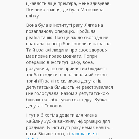
цікавлять віце-прем’єра, мене здивував.
Почнемо з кінця, де була Матюшина
влітку.
Вона була в Інституті раку. Лягла на
позапланову операцію. Пройшла
реабілітацію. Про це аж до сьогодні не
вважала за потрібне говорити на загал.
Та й взагалі людина про своє здоров’я
має повне право мовчати. Попри
операцію в Інституті раку, вона,
розуміючи, що не прийнятий бюджет і
треба входити в опалювальний сезон,
тричі (!!!) за літо скликала депутатів.
Депутатська більшість не реєструвалася
і не голосувала. Разом з депутатською
більшістю саботував сесії і друг Зубка –
депутат Головня.
І тут я б хотіла додати для члена
Кабміну Зубка важливу інформацію для
роздумів. В Інституті раку немає навіть…
вати. Більше того, ті
зарплати, які