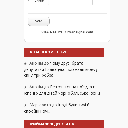
Other:
Vote
View Results
Crowdsignal.com
ОСТАННІ КОМЕНТАРІ
Анонім
до
Чому друзі брата
депутатки Главацької зламали моєму
сину три ребра
Анонім
до
Безкоштовна поїздка в
Іспанію для дітей чорнобильської зони
Маргарита
до
Іноді були тихі й
спокійні ночі…
ПРИЙМАЛЬНІ ДЕПУТАТІВ