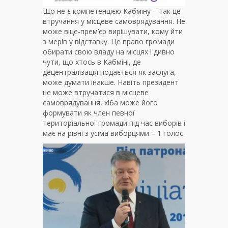
Що не є компетенцією Кабміну – так це
втручання у місцеве самоврядування. Не
може віце-прем’єр вирішувати, кому йти
з мерів у відставку. Це право громади
обирати свою владу на місцях і дивно
чути, що хтось в Кабміні, де
децентралізація подається як заслуга,
може думати інакше. Навіть президент
не може втручатися в місцеве
самоврядування, хіба може його
формувати як член певної
територіальної громади під час виборів і
має на рівні з усіма виборцями – 1 голос.