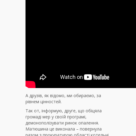
А друзів, як відомо, ми обираємо, за
рівнем цінностей.
Так от, інформую, друге, що обіцяла
громаді мер у своїй програмі,
демонополізувати ринок опалення.
Матюшина це виконала – повернула
разом з прокуратурою області котельні