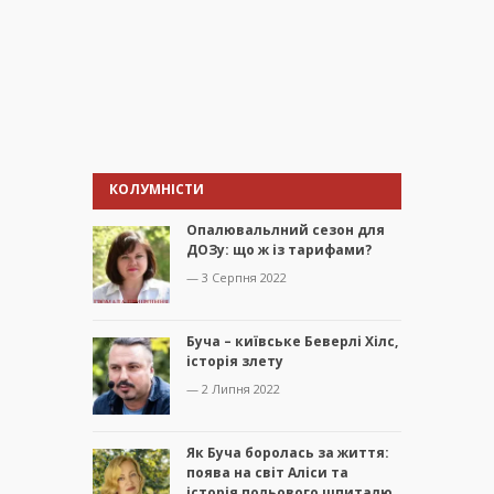
КОЛУМНІСТИ
Опалювальлний сезон для
ДОЗу: що ж із тарифами?
— 3 Серпня 2022
Буча – київське Беверлі Хілс,
історія злету
— 2 Липня 2022
Як Буча боролась за життя:
поява на світ Аліси та
історія польового шпиталю