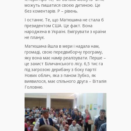
можуть пишатися своєю дитиною. Це
без коментарів. Р – рівень.
І останнє. Те, що Матюшина не стала б
президентом США. Це факт. Вона
народжена в Україні. Емігрувати з країни
не планує.
Матюшина йшла в мери і надала нам,
громаді, свою передвиборчу програму,
яку вона має намір реалізувати. Перше –
це захист Біличанського лісу. 6,5 тис га
під загрозою дерибану з боку партії
Нових облич, яка з паном Зубко, як
виявилося, має спільного друга – Віталія
Головню.