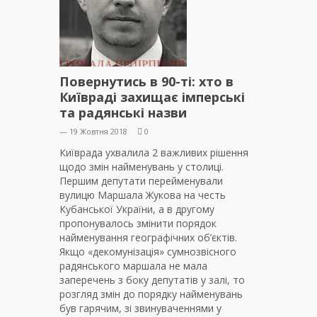
Повернутись в 90-ті: хто в
Київраді захищає імперські
та радянські назви
— 19 Жовтня 2018
0
Київрада ухвалила 2 важливих рішення
щодо змін найменувань у столиці.
Першим депутати перейменували
вулицю Маршала Жукова на честь
Кубанської України, а в другому
пропонувалось змінити порядок
найменування географічних об’єктів.
Якщо «декомунізація» сумнозвісного
радянського маршала не мала
заперечень з боку депутатів у залі, то
розгляд змін до порядку найменувань
був гарячим, зі звинуваченнями у