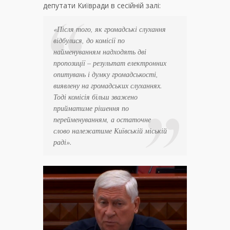
депутати Київради в сесійній залі:
«Після того, як громадські слухання
відбулися, до комісії по
найменуванням надходять дві
пропозиції – результат електронних
опитувань і думку громадськості,
виявлену на громадських слуханнях.
Тоді комісія більш зважено
прийматиме рішення по
перейменуванням, а остаточне
слово належатиме Київській міській
раді».