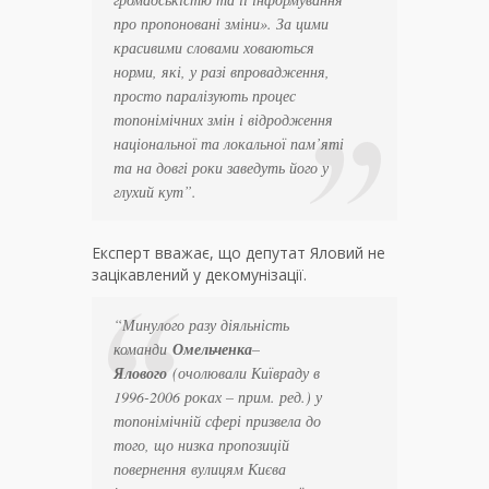
про пропоновані зміни». За цими
красивими словами ховаються
норми, які, у разі впровадження,
просто паралізують процес
топонімічних змін і відродження
національної та локальної пам’яті
та на довгі роки заведуть його у
глухий кут”.
Експерт вважає, що депутат Яловий не
зацікавлений у декомунізації.
“Минулого разу діяльність
команди
Омельченка
–
Ялового
(очолювали Київраду в
1996-2006 роках – прим. ред.) у
топонімічній сфері призвела до
того, що низка пропозицій
повернення вулицям Києва