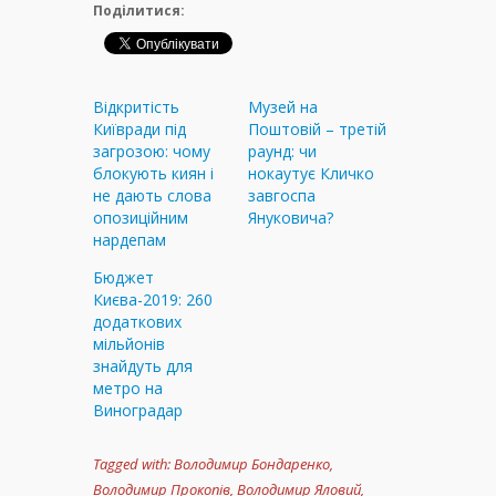
Поділитися:
Відкритість
Музей на
Київради під
Поштовій – третій
загрозою: чому
раунд: чи
блокують киян і
нокаутує Кличко
не дають слова
завгоспа
опозиційним
Януковича?
нардепам
Бюджет
Києва-2019: 260
додаткових
мільйонів
знайдуть для
метро на
Виноградар
Tagged with:
Володимир Бондаренко
,
Володимир Прокопів
,
Володимир Яловий
,