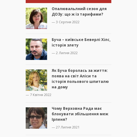
Опалювальлний сезон для
ДОЗу: що ж із тарифами?
— 3 Серпня 2022
Буча – київське Беверлі Хілс,
історія злету
— 2 Липня 2022
Як Буча боролась за життя:
поява на світ Аліси та
історія польового шпиталю
на дому
— 7 Квітня 2022
Чому Верховна Рада має
блокувати збільшення меж
Ірпеня?
— 27 Липня 2021