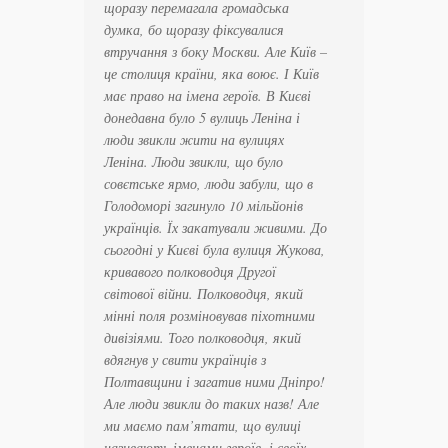
щоразу перемагала громадська
думка, бо щоразу фіксувалися
втручання з боку Москви. Але Київ –
це столиця країни, яка воює. І Київ
має право на імена героїв. В Києві
донедавна було 5 вулиць Леніна і
люди звикли жити на вулицях
Леніна. Люди звикли, що було
совєтське ярмо, люди забули, що в
Голодоморі загинуло 10 мільйонів
українців. Їх закатували живими. До
сьогодні у Києві була вулиця Жукова,
кривавого полководця Другої
світової війни. Полководця, який
мінні поля розміновував піхотними
дивізіями. Того полководця, який
вдягнув у свити українців з
Полтавщини і загатив ними Дніпро!
Але люди звикли до таких назв! Але
ми маємо пам’ятати, що вулиці
називають іменами героїв, і своїх