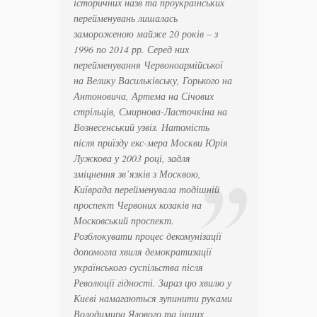
історичних назв та проукраїнських
перейменувань лишалась
замороженою майже 20 років – з
1996 по 2014 рр. Серед них
перейменування Червоноармійської
на Велику Васильківську, Горького на
Антоновича, Артема на Січових
стрільців, Смирнова-Ласточкіна на
Вознесенський узвіз. Натомість
після приїзду екс-мера Москви Юрія
Лужкова у 2003 році, задля
зміцнення зв’язків з Москвою,
Київрада перейменувала тодішній
проспект Червоних козаків на
Московський проспект.
Розблокувати процес декомунізації
допомогла хвиля демократизації
українського суспільства після
Революції гідності. Зараз цю хвилю у
Києві намагаються зупинити руками
Володимира Ялового та інших