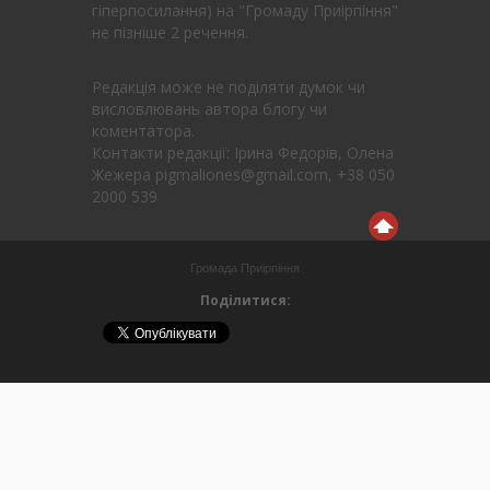
гіперпосилання) на "Громаду Приірпіння"
не пізніше 2 речення.
Редакція може не поділяти думок чи
висловлювань автора блогу чи
коментатора.
Контакти редакції: Ірина Федорів, Олена
Жежера pigmaliones@gmail.com, +38 050
2000 539
Громада Приірпіння
Поділитися: