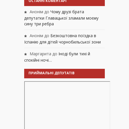
ОСТАННІ КОМЕНТАРІ
Анонім
до
Чому друзі брата
депутатки Главацької зламали моєму
сину три ребра
Анонім
до
Безкоштовна поїздка в
Іспанію для дітей чорнобильської зони
Маргарита
до
Іноді були тихі й
спокійні ночі…
ПРИЙМАЛЬНІ ДЕПУТАТІВ