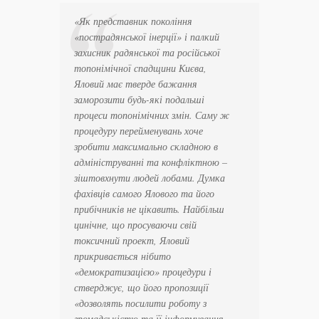
«Як представник покоління
«пострадянської інерції» і палкий
захисник радянської та російської
топонімічної спадщини Києва,
Яловий має тверде бажання
заморозити будь-які подальші
процеси топонімічних змін. Саму ж
процедуру перейменувань хоче
зробити максимально складною в
адмініструванні та конфліктною –
зіштовхнути людей лобами. Думка
фахівців самого Ялового та його
прибічників не цікавить. Найбільш
цинічне, що просуваючи свій
токсичний проект, Яловий
прикривається нібито
«демократизацією» процедури і
стверджує, що його пропозиції
«дозволять посилити роботу з
громадськістю та її інформування