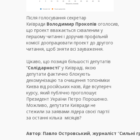
Після голосування секретар
Київради
Володимир
Прокопів
оголосив,
що проект вважається схваленим у
першому читанні і доручив профільній
комісії доопрацювати проект до другого
читання, щоб зняти всі зауваження.
Цікаво, що позиція більшості депутатів
“
Солідарності
” у Київраді, якою
депутати фактично блокують
декомунізацію та очищення топоніміки
Києва від російських назв, йде всупереч
курсу, який публічно проголошує
Президент України Петро Порошенко.
Можливо, депутати Київради не
стежили за заявами лідера своєї партії
за останні кілька місяців?
Автор
:
Павло
Островський
,
журналіст
“
Сильні
г