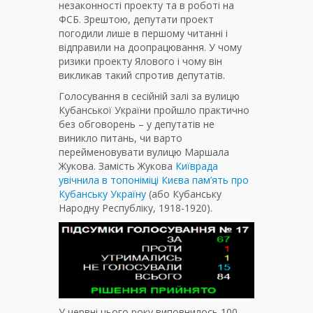
незаконності проекту та в роботі на
ФСБ. Зрештою, депутати проект
погодили лише в першому читанні і
відправили на доопрацювання. У чому
ризики проекту Ялового і чому він
викликав такий спротив депутатів.
Голосування в сесійній залі за вулицю
Кубанської України пройшло практично
без обговорень – у депутатів не
виникло питань, чи варто
перейменовувати вулицю Маршала
Жукова. Замість Жукова
Київрада
увічнила в топоніміці Києва пам’ять про
Кубанську Україну
(або Кубанську
Народну Республіку, 1918-1920).
У червні цього року виповнилось 100