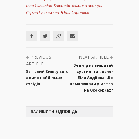
Ілля Сагайдак
,
Київрада
,
колонка автора
,
Сергій Гусовьский
,
Юрій Сиротюк
PREVIOUS
NEXT ARTICLE
ARTICLE
Ведмідь у вишитій
Затісний Київ: у кого
хустині та чорно-
з киян найбільше
біла Авдіївка. Що
сусідів
намалювали у метро
на Осокорках?
ЗАЛИШИТИ ВІДПОВІДЬ