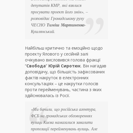
депутатів КМР, які взялися
просувати проект його змін», –
розповідає Громадському руху
ЧЕСНО
Тиміш
Мартиненко
-
Кушлянський.
Найбільш критично та емоційно щодо
проекту Ялового у сесійній залі
очікувано висловився голова фракції
“
Свобода
”
Юрій
Сиротюк
. Він нагадав
доповідачу, що більшість зафіксованих
фактів накруток в електронних
консультаціях – це накрутки голосів
проти перейменувань, частина з яких
здійснювалась із Росії.
«Ми бачили, що російська агентура,
ФСБ на громадських обговореннях
вулиць Києва намагалися завалити
пропозиції перейменувань вулиць. Але