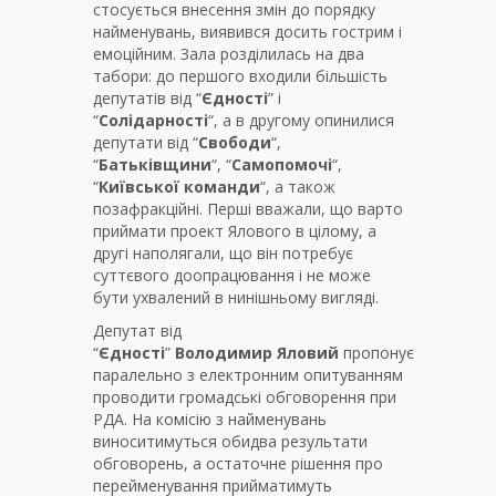
стосується внесення змін до порядку
найменувань, виявився досить гострим і
емоційним. Зала розділилась на два
табори: до першого входили більшість
депутатів від “
Єдності
” і
“
Солідарності
“, а в другому опинилися
депутати від “
Свободи
“,
“
Батьківщини
“, “
Самопомочі
“,
“
Київської
команди
“, а також
позафракційні. Перші вважали, що варто
приймати проект Ялового в цілому, а
другі наполягали, що він потребує
суттєвого доопрацювання і не може
бути ухвалений в нинішньому вигляді.
Депутат від
“
Єдності
”
Володимир
Яловий
пропонує
паралельно з електронним опитуванням
проводити громадські обговорення при
РДА. На комісію з найменувань
виноситимуться обидва результати
обговорень, а остаточне рішення про
перейменування прийматимуть