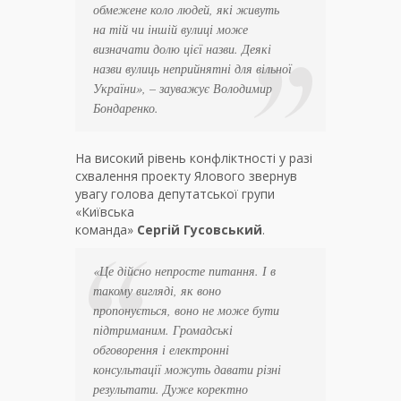
обмежене коло людей, які живуть
на тій чи іншій вулиці може
визначати долю цієї назви. Деякі
назви вулиць неприйнятні для вільної
України», – зауважує Володимир
Бондаренко.
На високий рівень конфліктності у разі
схвалення проекту Ялового звернув
увагу голова депутатської групи
«Київська
команда»
Сергій
Гусовський
.
«Це дійсно непросте питання. І в
такому вигляді, як воно
пропонується, воно не може бути
підтриманим. Громадські
обговорення і електронні
консультації можуть давати різні
результати. Дуже коректно