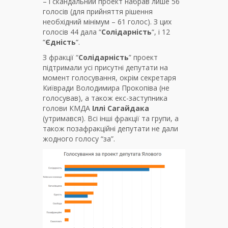
– і скандальний проект набрав лише 56
голосів (для прийняття рішення
необхідний мінімум – 61 голос). З цих
голосів 44 дала “
Солідарність
“, і 12
“
Єдність
“.
З фракції “
Солідарність
” проект
підтримали усі присутні депутати на
момент голосування, окрім секретаря
Київради Володимира Прокопіва (не
голосував), а також екс-заступника
голови КМДА
Іллі Сагайдака
(утримався). Всі інші фракції та групи, а
також позафракційні депутати не дали
жодного голосу “за”.