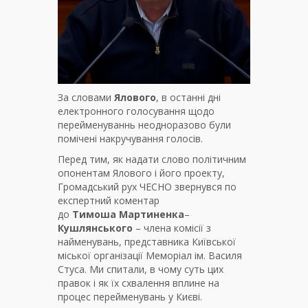
За словами
Ялового
, в останні дні
електронного голосування щодо
перейменуваннь неодноразово були
помічені накручування голосів.
Перед тим, як надати слово політичним
опонентам Ялового і його проекту,
Громадський рух ЧЕСНО звернувся по
експертний коментар
до
Тимоша
Мартиненка
–
Кушлянського
– члена комісії з
найменувань, представника Київської
міської організації Меморіал ім. Василя
Стуса. Ми спитали, в чому суть цих
правок і як їх схвалення вплине на
процес перейменувань у Києві.