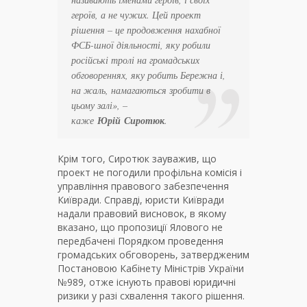
героїв, а не чужих. Цей проект
рішення – це продовження нахабної
ФСБ-шної діяльності, яку робили
російські тролі на громадських
обговореннях, яку робить Бережна і,
на жаль, намагаються зробити в
цьому залі», –
каже
Юрій
Сиротюк
.
Крім того, Сиротюк зауважив, що
проект не погодили профільна комісія і
управління правового забезпечення
Київради. Справді, юристи Київради
надали правовий висновок, в якому
вказано, що пропозиції Ялового не
передбачені Порядком проведення
громадських обговорень, затвердженим
Постановою Кабінету Міністрів України
№989, отже існують правові юридичні
ризики у разі схвалення такого рішення.