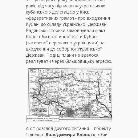
років від часу підписання українською
кубанською делегацією у Києві
«федеративних грамот» про входження
Кубані до складу Української Держави.
Радянські історики замовчували факт
боротьби політичної еліти Кубані
(заселеної переважно українцями) за
входження до соборної Української
Держави. Тоді ці плани не вдалося
реалізувати через більшовицьку агресію.
А от розгляд другого питання – проекту
“єднівця”
Володимира
Ялового
, який