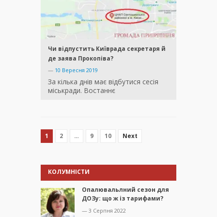
Чи відпустить Київрада секретаря й
де заява Прокопіва?
—
10 Вересня 2019
За кілька днів має відбутися сесія
міськради. Востаннє
1
2
…
9
10
Next
КОЛУМНІСТИ
Опалювальлний сезон для
ДОЗу: що ж із тарифами?
— 3 Серпня 2022