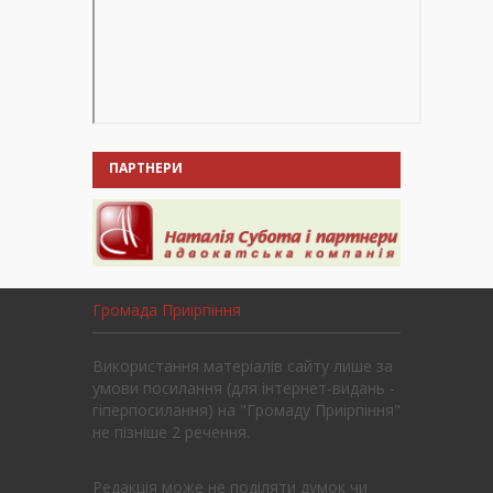
ПАРТНЕРИ
Громада Приірпіння
Використання матеріалів сайту лише за
умови посилання (для інтернет-видань -
гіперпосилання) на "Громаду Приірпіння"
не пізніше 2 речення.
Редакція може не поділяти думок чи