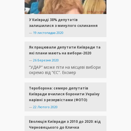
У Київраді 38% депутатів
залишилися з минулого скликання
—
19 листопадаа 2020
Як працювали депутати Київради та
які плани мають на вибори-2020
—
26 Березня 2020
“УДАР” може піти на місцеві вибори
окремо від “ЄС”. Ексмер
Тероборона: семеро депутатів
Київради вчилися боронити Україну
нарівні з резервістами (ФОТО)
—
22 Лютого 2020
Еволюція Київради з 2010 до 2020: від
Черновецького до Кличка