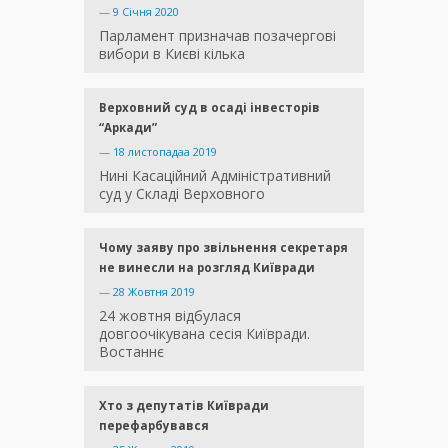
—
9 Січня 2020
Парламент призначав позачергові
вибори в Києві кілька
Верховний суд в осаді інвесторів
“Аркади”
—
18 листопадаа 2019
Нині Касаційний Адміністративний
суд у Складі Верховного
Чому заяву про звільнення секретаря
не винесли на розгляд Київради
—
28 Жовтня 2019
24 жовтня відбулася
довгоочікувана сесія Київради.
Востаннє
Хто з депутатів Київради
перефарбувався