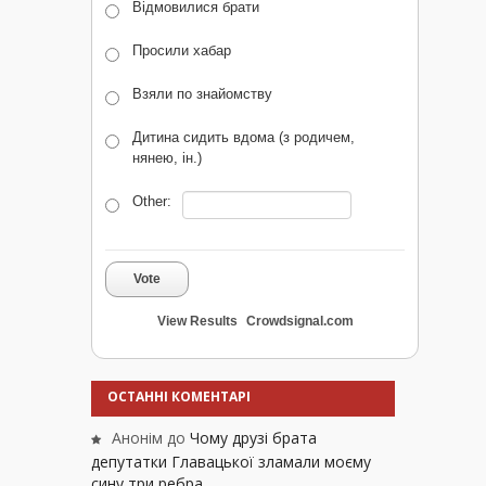
Відмовилися брати
Просили хабар
Взяли по знайомству
Дитина сидить вдома (з родичем,
нянею, ін.)
Other:
Vote
View Results
Crowdsignal.com
ОСТАННІ КОМЕНТАРІ
Анонім
до
Чому друзі брата
депутатки Главацької зламали моєму
сину три ребра