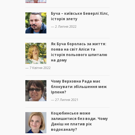
Буча – київське Беверлі Хілс,
історія злету
— 2 Липня 2022
Як Буча боролась за життя:
поява на світ Аліси та
історія польового шпиталю
на дому
— 7 Квітня 2022
Чому Верховна Рада має
блокувати збільшення меж
Ірпеня?
— 27 Липня 2021
Коцюбинське може
залишитися без води. Чому
Даніш не платив рік
водоканалу?