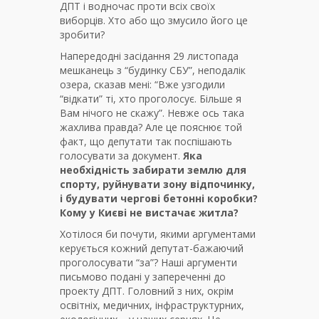
ДПТ і водночас проти всіх своїх
виборців. Хто або що змусило його це
зробити?
Напередодні засідання 29 листопада
мешканець з “будинку СБУ”, неподалік
озера, сказав мені: “Вже узгодили
“відкати” ті, хто проголосує. Більше я
Вам нічого не скажу”. Невже ось така
жахлива правда? Але це пояснює той
факт, що депутати так поспішають
голосувати за документ.
Яка
необхідність забирати землю для
спорту, руйнувати зону відпочинку,
і будувати чергові бетонні коробки?
Кому у Києві не вистачає житла?
Хотілося би почути, якими аргументами
керується кожний депутат-бажаючий
проголосувати “за”? Наші аргументи
письмово подані у запереченні до
проекту ДПТ. Головний з них, окрім
освітніх, медичних, інфраструктурних,