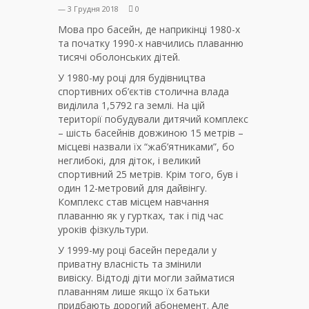
— 3 Грудня 2018
0
Мова про басейн, де наприкінці 1980-х
та початку 1990-х навчились плаванню
тисячі оболонських дітей.
У 1980-му році для будівництва
спортивних об’єктів столична влада
виділила 1,5792 га землі. На цій
території побудували дитячий комплекс
– шість басейнів довжиною 15 метрів –
місцеві назвали їх “жаб’ятниками”, бо
неглибокі, для діток, і великий
спортивний 25 метрів. Крім того, був і
один 12-метровий для дайвінгу.
Комплекс став місцем навчання
плаванню як у гуртках, так і під час
уроків фізкультури.
У 1999-му році басейн передали у
приватну власність та змінили
вивіску. Відтоді діти могли займатися
плаванням лише якщо їх батьки
придбають дорогий абонемент. Але