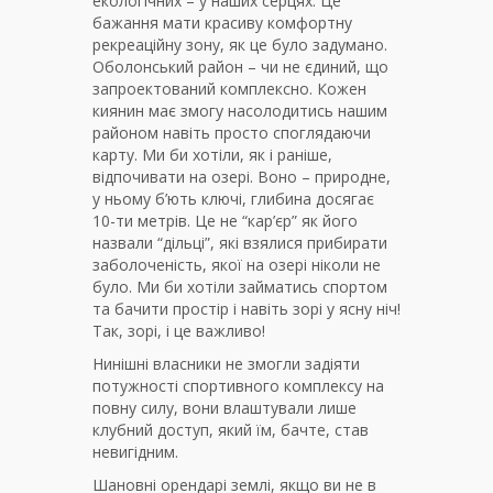
екологічних – у наших серцях. Це
бажання мати красиву комфортну
рекреаційну зону, як це було задумано.
Оболонський район – чи не єдиний, що
запроектований комплексно. Кожен
киянин має змогу насолодитись нашим
районом навіть просто споглядаючи
карту. Ми би хотіли, як і раніше,
відпочивати на озері. Воно – природне,
у ньому б’ють ключі, глибина досягає
10-ти метрів. Це не “кар’єр” як його
назвали “дільці”, які взялися прибирати
заболоченість, якої на озері ніколи не
було. Ми би хотіли займатись спортом
та бачити простір і навіть зорі у ясну ніч!
Так, зорі, і це важливо!
Нинішні власники не змогли задіяти
потужності спортивного комплексу на
повну силу, вони влаштували лише
клубний доступ, який їм, бачте, став
невигідним.
Шановні орендарі землі, якщо ви не в