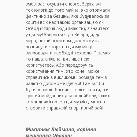
змозі застосувати енергозберігаючі
технології до того майна, яке отримали
фактично за безцінь, яке будувалось за
кошти всіх нас такою організацією як
Освод (старші люди знають), зізнайтеся
у цьому! Зверніться до Київради, до
мера, нехай вони вам допоможуть
розвинути спорт на цьому місці,
запровадити необхідні технології, земля
то наша, спільна, ви лише нею
користуєтесь. Або передоручіть
користування тим, хто хоче і може
справитись з викликом! Громада теж з
радістю допоможе ідеями! Там міг би
бути не лише басейн і тенісні корти, а й
критий майданчик для волейболу, інших
командних ігор. На цьому місці можна
створити справжній спортивний рай!
Микитюк Людмила, корінна
мешканка Оболоні