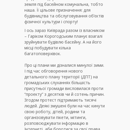
земля під басейном комунальна, тобто
наша. Її цільове призначення: для
будівництва та обслуговування об’єктів
фізичної культури і спорту!
І ось зараз Київрада разом із власником
– Гаріком Корогодським планує взагалі
зруйнувати будівлю басейну. А на його
місці побудувати кілька
багатоповерхівок.
Про ці плани ми дізналися минулої зими.
І під час обговорення нового
детального плану території (ДПТ) на
громадських слуханнях більшість
присутньої громади висловилася проти
“проекту” з десятків чи й сотень причин.
Згодом протест підтримають тисячі
людей. Деякі змушені були на час кинути
свою роботу, дітей, родини та
організовувати пікети, мітинги,
розповсюджувати інформацію в
Інтернеті, аби боротися за свої права,