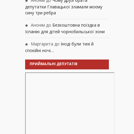
Анонім
до
Чому друзі брата
депутатки Главацької зламали моєму
сину три ребра
Анонім
до
Безкоштовна поїздка в
Іспанію для дітей чорнобильської зони
Маргарита
до
Іноді були тихі й
спокійні ночі…
ПРИЙМАЛЬНІ ДЕПУТАТІВ