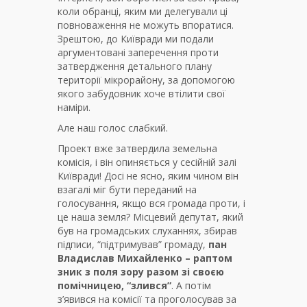
коли обранці, яким ми делегували ці
повноваження не можуть впоратися.
Зрештою, до Київради ми подали
аргументовані заперечення проти
затвердження детального плану
території мікрорайону, за допомогою
якого забудовник хоче втілити свої
наміри.
Але наш голос слабкий.
Проект вже затвердила земельна
комісія, і він опиняється у сесійній залі
Київради! Досі не ясно, яким чином він
взагалі міг бути переданий на
голосування, якщо вся громада проти, і
це наша земля? Місцевий депутат, який
був на громадських слуханнях, збирав
підписи, “підтримував” громаду,
пан
Владислав Михайленко – раптом
зник з поля зору разом зі своєю
помічницею, “злився”
. А потім
з’явився на комісії та проголосував за