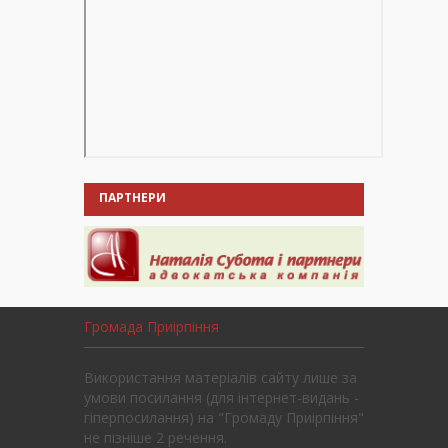
ПАРТНЕРИ
Громада Приірпіння
Використання матеріалів сайту лише за
умови посилання (для інтернет-видань -
гіперпосилання) на "Громаду Приірпіння"
не пізніше 2 речення.