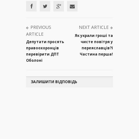
PREVIOUS
NEXT ARTICLE
ARTICLE
Як украли гроші та
Депутати просять
чисте повітря у
правоохоронців
переяславців?І
перевірити ДПТ
Частина перша!
Оболоні
ЗАЛИШИТИ ВІДПОВІДЬ