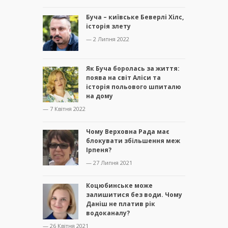
Буча – київське Беверлі Хілс,
історія злету
— 2 Липня 2022
Як Буча боролась за життя:
поява на світ Аліси та
історія польового шпиталю
на дому
— 7 Квітня 2022
Чому Верховна Рада має
блокувати збільшення меж
Ірпеня?
— 27 Липня 2021
Коцюбинське може
залишитися без води. Чому
Даніш не платив рік
водоканалу?
— 26 Квітня 2021