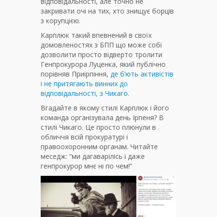
відповідальності, але точно не
закривати очі на тих, хто знищує борців
з корупцією.
Карплюк такий впевнений в своїх
домовленостях з БПП що може собі
дозволити просто відверто тролити
Генпрокурора Луценка, який публічно
порівняв Приірпіння,
де б’ють активістів
і не притягають винних до
відповідальності, з Чикаго.
Вгадайте в якому стилі Карплюк і його
команда організувала день Ірпеня? В
стилі Чикаго. Це просто плюнули в
обличчя всій прокуратурі і
правоохоронним органам. Читайте
меседж: “ми дагаварілісь і даже
генпрокурор мнє ні по чем!”