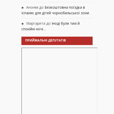
Анонім
до
Безкоштовна поїздка в
Іспанію для дітей чорнобильської зони
Маргарита
до
Іноді були тихі й
спокійні ночі…
ПРИЙМАЛЬНІ ДЕПУТАТІВ