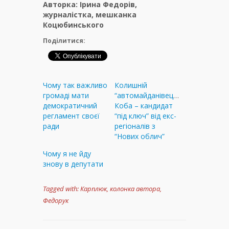
Авторка: Ірина Федорів,
журналістка, мешканка
Коцюбинського
Поділитися:
Чому так важливо
Колишній
громаді мати
“автомайданівець”
демократичний
Коба – кандидат
регламент своєї
“під ключ” від екс-
ради
регіоналів з
“Нових облич”
Чому я не йду
знову в депутати
Tagged with:
Карплюк
,
колонка автора
,
Федорук