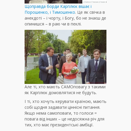
Щоправда борди Карплюк вішає і
Порошенко, і Тимошенко
. Це як свічка в
анекдоті – і чорту, і Богу, бо не знаєш де
опинишся – в раю чи в пеклі.
Але ті, хто мають САМОповагу з такими
як Карплюк домовлятися не будуть.
І ті, хто хочуть керувати країною, мають
собі щодня задавати ціннісні питання.
Якщо нема самоповаги, то голоси =
повага від інших – це недосяжна річ для
тих, хто має президентські амбіції.