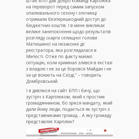
штаб БПП дав добро команді Карплюка
на переворот перед самим запуском
опалювального сезону і злочинці
отримали безперешкодний доступ до
бюджетних коштів. І в мене викликає
велике занепокоєння щодо результатів
розгляду скарги селищної голови
Матюшиної на незаконні дії
реєстратора, яка розглядалася в
Мін’юсті. Отже по факту маємо
ситуацію, коли кримінал злився в екстазі
з владою і не за це боровся Майдан і не
за це воюють на Сході,” – говорить
Домбровський.
І я дивлюся на сайт БПП і бачу, що
зустріч з Карплюком, який є простим
громадяннином, бо зрікся мандату, який
дали йому люди, подається як зустріч з
представниками громад… А яку громаду
представляє Карплюк?