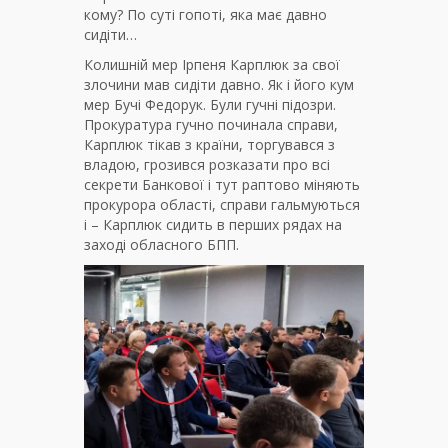
кому? По суті гопоті, яка має давно
сидіти…
Колишній мер Ірпеня Карплюк за свої
злочини мав сидіти давно. Як і його кум
мер Бучі Федорук. Були гучні підозри.
Прокуратура гучно починала справи,
Карплюк тікав з країни, торгувався з
владою, грозився розказати про всі
секрети Банкової і тут раптово міняють
прокурора області, справи гальмуються
і – Карплюк сидить в перших рядах на
заході обласного БПП.