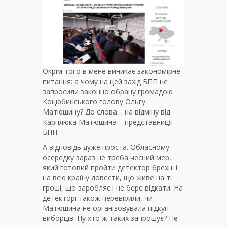
Окрім того в мене виникає закономірне
питання: а чому на цей захід БПП не
запросили законно обрану громадою
Коцюбинського голову Ольгу
Матюшину? До слова… на відміну від
Карплюка Матюшина – представниця
БПП…
А відповідь дуже проста. Обласному
осередку зараз не треба чесний мер,
який готовий пройти детектор брехні і
на всю країну довести, що живе на ті
гроші, що заробляє і не бере відкати. На
детекторі також перевірили, чи
Матюшина не організовувала підкуп
виборців. Ну хто ж таких запрошує? Не