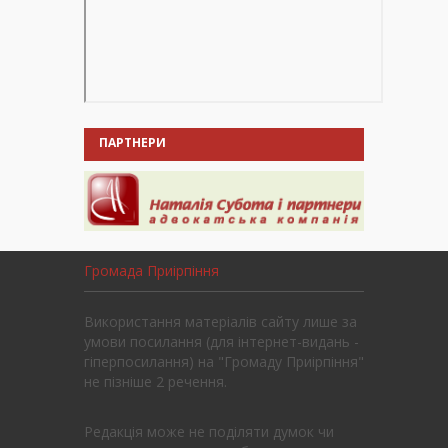
ПАРТНЕРИ
Громада Приірпіння
Використання матеріалів сайту лише за
умови посилання (для інтернет-видань -
гіперпосилання) на "Громаду Приірпіння"
не пізніше 2 речення.
Редакція може не поділяти думок чи