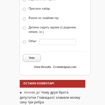
Просили хабар
Взяли по знайомству
Дитина сидить вдома (з родичем,
нянею, ін.)
Other:
Vote
View Results
Crowdsignal.com
ОСТАННІ КОМЕНТАРІ
Анонім
до
Чому друзі брата
депутатки Главацької зламали моєму
сину три ребра