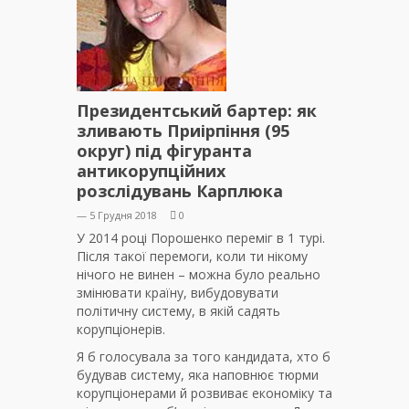
Президентський бартер: як
зливають Приірпіння (95
округ) під фігуранта
антикорупційних
розслідувань Карплюка
— 5 Грудня 2018
0
У 2014 році Порошенко переміг в 1 турі.
Після такої перемоги, коли ти нікому
нічого не винен – можна було реально
змінювати країну, вибудовувати
політичну систему, в якій садять
корупціонерів.
Я б голосувала за того кандидата, хто б
будував систему, яка наповнює тюрми
корупціонерами й розвиває економіку та