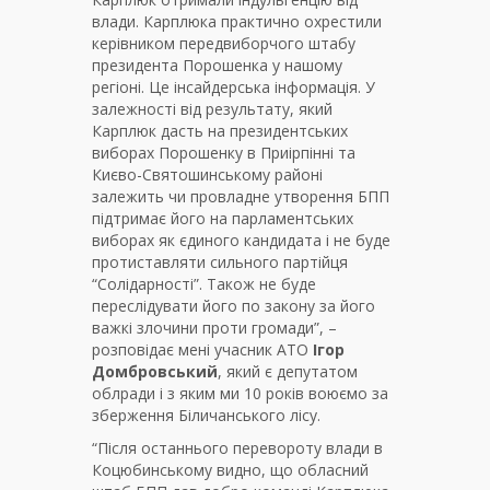
влади. Карплюка практично охрестили
керівником передвиборчого штабу
президента Порошенка у нашому
регіоні. Це інсайдерська інформація. У
залежності від результату, який
Карплюк дасть на президентських
виборах Порошенку в Приірпінні та
Києво-Святошинському районі
залежить чи провладне утворення БПП
підтримає його на парламентських
виборах як єдиного кандидата і не буде
протиставляти сильного партійця
“Солідарності”. Також не буде
переслідувати його по закону за його
важкі злочини проти громади”, –
розповідає мені учасник АТО
Ігор
Домбровський
, який є депутатом
облради і з яким ми 10 років воюємо за
зберження Біличанського лісу.
“Після останнього перевороту влади в
Коцюбинському видно, що обласний