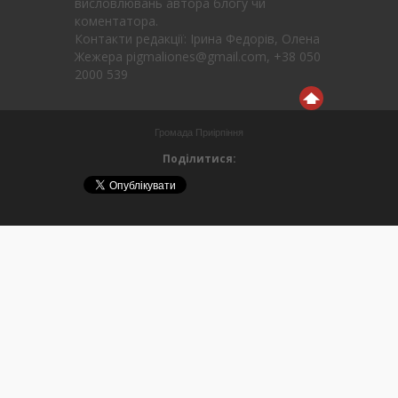
висловлювань автора блогу чи
коментатора.
Контакти редакції: Ірина Федорів, Олена
Жежера pigmaliones@gmail.com, +38 050
2000 539
Громада Приірпіння
Поділитися: