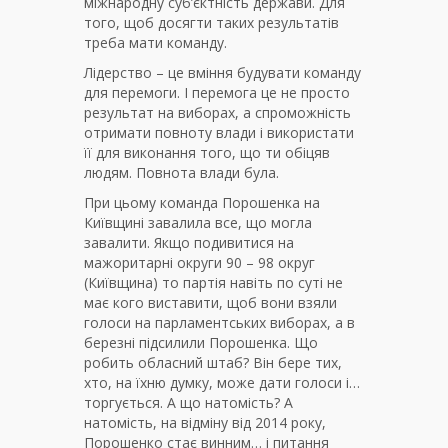
міжнародну суб’єктність держави. Для
того, щоб досягти таких результатів
треба мати команду.
Лідерство – це вміння будувати команду
для перемоги. І перемога це не просто
результат на виборах, а спроможність
отримати повноту влади і використати
її для виконання того, що ти обіцяв
людям. Повнота влади була.
При цьому команда Порошенка на
Київщині завалила все, що могла
завалити. Якщо подивитися на
мажоритарні округи 90 – 98 округ
(Київщина) то партія навіть по суті не
має кого виставити, щоб вони взяли
голоси на парламентських виборах, а в
березні підсилили Порошенка. Що
робить обласний штаб? Він бере тих,
хто, на їхню думку, може дати голоси і…
торгується. А що натомість? А
натомість, на відміну від 2014 року,
Порошенко стає винним… і питання