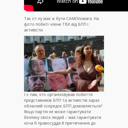
Так от ну має ж бути САМОповага. На
фото побиті члени ТВК від БПП і
активісти.
І з тим, хто організовував побиття
представників БПП та активістів зараз
обласний осередок БПП домовляється?
Якщо партія не може гарантувати
безпеку своїх людей – має гарантувати
хоча б правосуддя й притягнення до