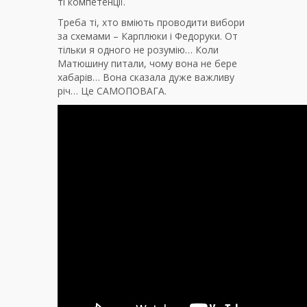
ті компетенції.
Треба ті, хто вміють проводити вибори
за схемами – Карплюки і Федоруки. От
тільки я одного не розумію… Коли
Матюшину питали, чому вона не бере
хабарів… Вона сказала дуже важливу
річ… Це САМОПОВАГА.