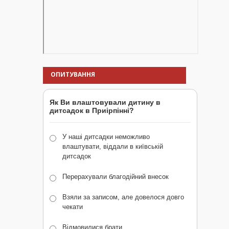
ОПИТУВАННЯ
Як Ви влаштовували дитину в
дитсадок в Приірпінні?
У наші дитсадки неможливо
влаштувати, віддали в київській
дитсадок
Перерахували благодійний внесок
Взяли за записом, але довелося довго
чекати
Відмовилися брати