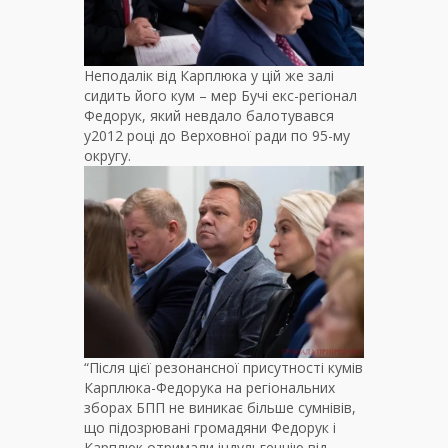
Неподалік від Карплюка у цій же залі
сидить його кум – мер Бучі екс-регіонал
Федорук, який невдало балотувався
у2012 році до Верховної ради по 95-му
округу.
“Після цієї резонансної присутності кумів
Карплюка-Федорука на регіональних
зборах БПП не виникає більше сумнівів,
що підозрювані громадяни Федорук і
Карплюк отримали індульгенцію від