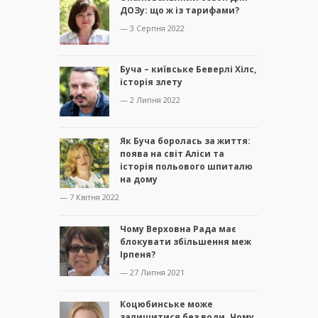
ДОЗу: що ж із тарифами?
— 3 Серпня 2022
Буча – київське Беверлі Хілс,
історія злету
— 2 Липня 2022
Як Буча боролась за життя:
поява на світ Аліси та
історія польового шпиталю
на дому
— 7 Квітня 2022
Чому Верховна Рада має
блокувати збільшення меж
Ірпеня?
— 27 Липня 2021
Коцюбинське може
залишитися без води. Чому