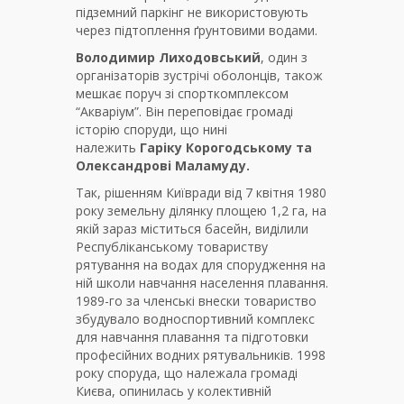
підземний паркінг не використовують
через підтоплення ґрунтовими водами.
Володимир Лиходовський
, один з
організаторів зустрічі оболонців, також
мешкає поруч зі спорткомплексом
“Акваріум”. Він переповідає громаді
історію споруди, що нині
належить
Гаріку Корогодському та
Олександрові Маламуду.
Так, рішенням Київради від 7 квітня 1980
року земельну ділянку площею 1,2 га, на
якій зараз міститься басейн, виділили
Республіканському товариству
рятування на водах для спорудження на
ній школи навчання населення плавання.
1989-го за членські внески товариство
збудувало водноспортивний комплекс
для навчання плавання та підготовки
професійних водних рятувальників. 1998
року споруда, що належала громаді
Києва, опинилась у колективній