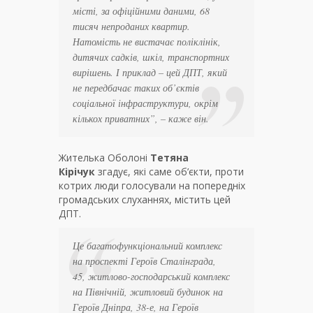
місті, за офіційними даними, 68
тисяч непроданих квартир.
Натомість не вистачає поліклінік,
дитячих садків, шкіл, транспортних
вирішень. І приклад – цей ДПТ, який
не передбачає таких об’єктів
соціальної інфраструктури, окрім
кількох приватних”
, – каже він.
Жителька Оболоні
Тетяна
Кірічук
згадує, які саме об’єкти, проти
котрих люди голосували на попередніх
громадських слуханнях, містить цей
ДПТ.
Це багатофункціональний комплекс
на проспекті Героїв Сталінграда,
45, житлово-господарський комплекс
на Північній, житловий будинок на
Героїв Дніпра, 38-е, на Героїв