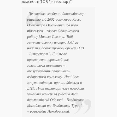
власності ТОВ “Інтерспорт”.
Це сталося завдяки одноособовому
рішенню від 2002 року мера Києва
Олександра Омельченка та його
підлеглого – голови Оболонського
району Миколи Товкача. Тоді
земельну ділянку площею 1,61 га
надали в довгострокову оренду ТОВ
“Інтерспорт”. Її цільове
призначення тривалий час
залишалося незмінним –
обслуговування спортивно-
оздоровчого комплексу. Нині його
хочуть змінити, про що йдеться в
ДПТ. План території вже погодила
земельна комісія за участю двох
депутатів від Оболоні – Владислава
Михайленка та Владислава Турця”
,
– розповідає Лиходовський.