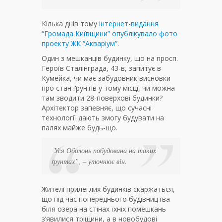
Кілька днів тому
інтернет-видання
“Громада Київщини” опублікувало фото
проекту ЖК “Акваріум”
.
Один з мешканців будинку, що на просп.
Героїв Сталінграда, 43-в, запитує в
Кумейка, чи має забудовник висновки
про стан ґрунтів у тому місці, чи можна
там зводити 28-поверхові будинки?
Архітектор запевняє, що сучасні
технології дають змогу будувати на
палях майже будь-що.
Уся Оболонь побудована на таких
ґрунтах”
, – уточнює він.
Жителі прилеглих будинків скаржаться,
що під час попереднього будівництва
біля озера на стінах їхніх помешкань
з’явилися тріщини, а в новобудові