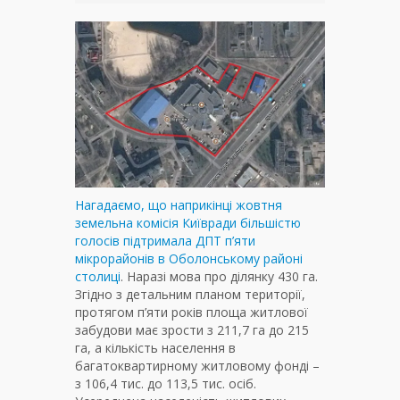
Нагадаємо, що наприкінці жовтня
земельна комісія Київради більшістю
голосів підтримала ДПТ п’яти
мікрорайонів в Оболонському районі
столиці
. Наразі мова про ділянку 430 га.
Згідно з детальним планом території,
протягом п’яти років площа житлової
забудови має зрости з 211,7 га до 215
га, а кількість населення в
багатоквартирному житловому фонді –
з 106,4 тис. до 113,5 тис. осіб.