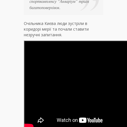
спорткомплексу “Акваріум” трьох
багатоповерхівок.
Очільника Києва люди зустріли в
коридорі мерії та почали ставити
незручні запитання.