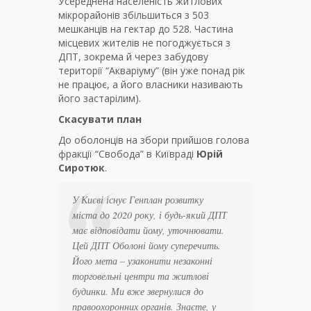
Усереднена населеність житлових
мікрорайонів збільшиться з 503
мешканців на гектар до 528. Частина
місцевих жителів не погоджується з
ДПТ, зокрема й через забудову
території “Акваріуму” (він уже понад рік
не працює, а його власники називають
його застарілим).
Скасувати план
До оболонців на збори прийшов голова
фракції “Свобода” в Київраді
Юрій
Сиротюк
.
У Києві існує Генплан розвитку
міста до 2020 року, і будь-який ДПТ
має відповідати йому, уточнювати.
Цей ДПТ Оболоні йому суперечить.
Його мета – узаконити незаконні
торговельні центри та житлові
будинки. Ми вже звернулися до
правоохоронних органів. Знаєте, у