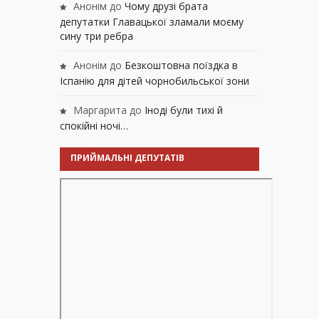
Анонім
до
Чому друзі брата
депутатки Главацької зламали моєму
сину три ребра
Анонім
до
Безкоштовна поїздка в
Іспанію для дітей чорнобильської зони
Маргарита
до
Іноді були тихі й
спокійні ночі…
ПРИЙМАЛЬНІ ДЕПУТАТІВ