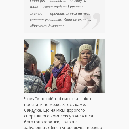
Одна річ – ходити до басейну, а
інша – узяти кредит і купити
житло”
, – кричить жінка на весь
коридор установи. Вона не схотіла
відрекомендуватися.
Чому їм потрібні ці висотки – ніхто
пояснити не може. Хтось каже:
байдуже, що на місці дорогого
спортивного комплексу з’являться
багатоповерхівки, головне –
забудовник обіцяв упорядкувати озеро