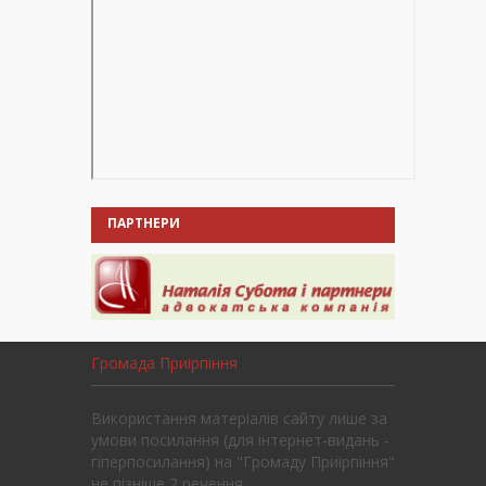
ПАРТНЕРИ
Громада Приірпіння
Використання матеріалів сайту лише за
умови посилання (для інтернет-видань -
гіперпосилання) на "Громаду Приірпіння"
не пізніше 2 речення.