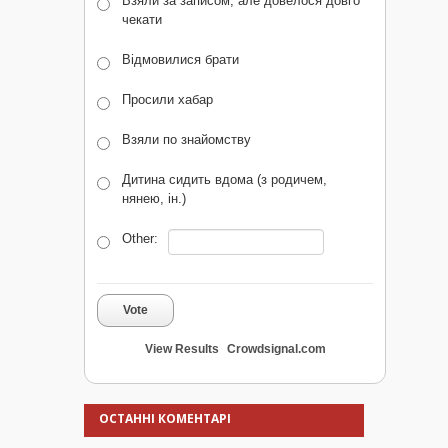
Взяли за записом, але довелося довго
чекати
Відмовилися брати
Просили хабар
Взяли по знайомству
Дитина сидить вдома (з родичем,
нянею, ін.)
Other:
Vote
View Results
Crowdsignal.com
ОСТАННІ КОМЕНТАРІ