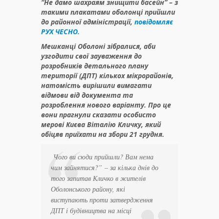
“Не дамо шахраям знищити басейн” – з
такими плакатами оболонці прийшли
до районної адміністрації,
повідомляє
РУХ ЧЕСНО.
Мешканці Оболоні зібралися, аби
узгодити свої зауваження до
розробників детального плану
території (ДПТ) кількох мікрорайонів,
натомість вирішили вимагати
відмови від документа та
розроблення нового варіанту. Про це
вони прагнули сказати особисто
мерові Києва Віталію Кличку, який
обіцяв приїхати на збори 21 грудня.
Чого ви сюди прийшли? Вам нема
чим зайнятися?”
– за кілька днів до
того запитав Кличко в жителів
Оболонського району, які
виступають проти затвердження
ДПТ і будівництва на місці