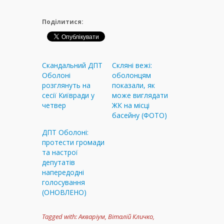
Поділитися:
Скандальний ДПТ
Скляні вежі:
Оболоні
оболонцям
розглянуть на
показали, як
сесії Київради у
може виглядати
четвер
ЖК на місці
басейну (ФОТО)
ДПТ Оболоні:
протести громади
та настрої
депутатів
напередодні
голосування
(ОНОВЛЕНО)
Tagged with:
Акваріум
,
Віталій Кличко
,