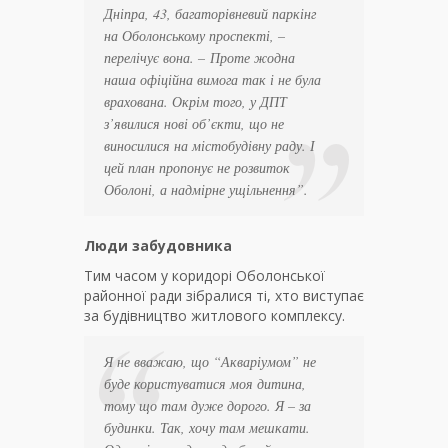
Дніпра, 43, багаторівневий паркінг
на Оболонському проспекті
, –
перелічує вона. –
Проте жодна
наша офіційна вимога так і не була
врахована. Окрім того, у ДПТ
з’явилися нові об’єкти, що не
виносилися на містобудівну раду. І
цей план пропонує не розвиток
Оболоні, а надмірне ущільнення”
.
Люди забудовника
Тим часом у коридорі Оболонської
районної ради зібралися ті, хто виступає
за будівництво житлового комплексу.
Я не вважаю, що “Акваріумом” не
буде користуватися моя дитина,
тому що там дуже дорого. Я – за
будинки. Так, хочу там мешкати.