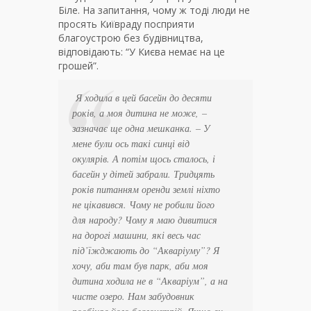
Біле. На запитання, чому ж тоді люди не
просять Київраду посприяти
благоустрою без будівництва,
відповідають: “У Києва немає на це
грошей”.
Я ходила в цей басейн до десяти
років, а моя дитина не може,
–
зазначає ще одна мешканка.
– У
мене були ось такі синці від
окулярів. А потім щось сталось, і
басейн у дітей забрали. Тридцять
років питанням оренди землі ніхто
не цікавився. Чому не робили його
для народу? Чому я маю дивитися
на дорогі машини, які весь час
під’їжджають до “Акваріуму”? Я
хочу, аби там був парк, аби моя
дитина ходила не в “Акваріум”, а на
чисте озеро. Нам забудовник