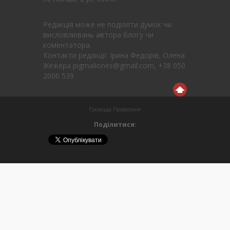
Редакція може не поділяти думок чи
висловлювань автора блогу чи
коментатора.
Контакти редакції: Ірина Федорів, Олена
Жежера pigmaliones@gmail.com, +38 050
2000 539
Громада Приірпіння
Поділитися: