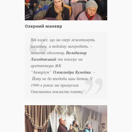
Озерний маневр
Він каже, що на озері лежатимуть
шезлонги, а водойму загородять
, –
зазначає оболонець
Володимир
Лиходовський
та показує на
архітектора ЖК
“Акваріум”
Олександра Кумейка
. –
Йому не до вподоби наш бетон. У
1990-х роках ми примусили
Омельченка покласти плитку”
.