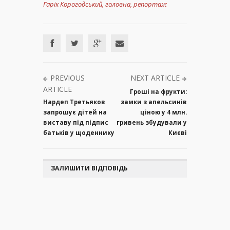
Гарік Корогодський
,
головна
,
репортаж
PREVIOUS
NEXT ARTICLE
ARTICLE
Гроші на фрукти:
Нардеп Третьяков
замки з апельсинів
запрошує дітей на
ціною у 4 млн.
виставу під підпис
гривень збудували у
батьків у щоденнику
Києві
ЗАЛИШИТИ ВІДПОВІДЬ