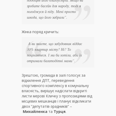
пообіцяв його благоустрій. Якщо ви
зробите басейн для народу, тоді я
погоджуся й піду. Мені просто
шкода, що його забрали”
.
Жінка поряд кричить:
А ви знаєте, що забудовник віддає
30% квартир місту? Ні? То
поцікавтеся. І ми би хотіли, аби їх
отримали багатодітні мами”
.
Зрештою, громада в залі голосує за
відхилення ДПТ, переведення
спортивного комплексу в комунальну
власність, вирішує надіслати відкриті
листи мерові Кличку з пропозиціями від
місцевих мешканців і планує відкликати
двох “депутатів-зрадників” –
Михайленка
та
Турця
.