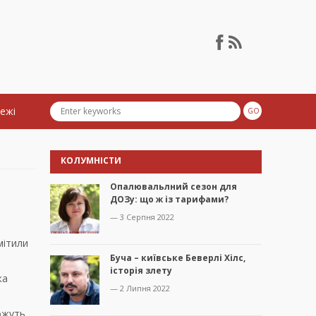
тежі
КОЛУМНІСТИ
Опалювальлний сезон для
ДОЗу: що ж із тарифами?
— 3 Серпня 2022
мітили
Буча – київське Беверлі Хілс,
історія злету
ка
— 2 Липня 2022
ожуть