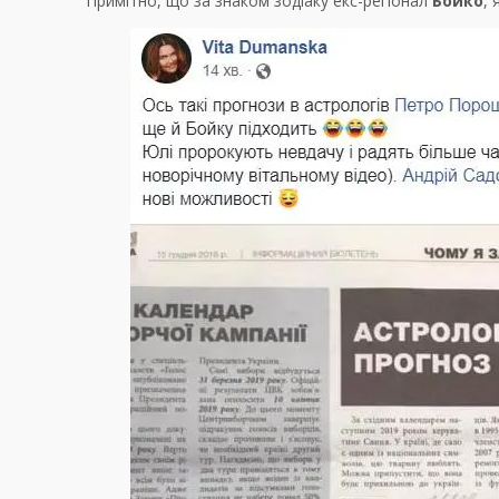
Примітно, що за знаком зодіаку екс-регіонал
Бойко
,