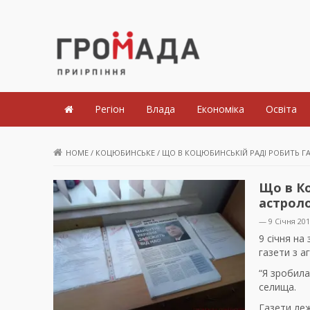
Громада Приірпіння
Регіон
Влада
Економіка
Освіта
HOME
/
КОЦЮБИНСЬКЕ
/
ЩО В КОЦЮБИНСЬКІЙ РАДІ РОБИТЬ 
Що в Ко
астрол
— 9 Січня 20
9 січня на
газети з а
“Я зробила
селища.
Газети леж