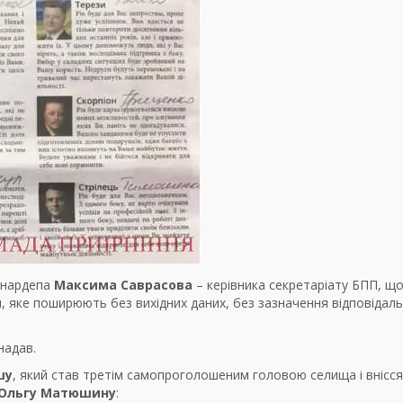
 нардепа
Максима Саврасова
– керівника секретаріату БПП, щ
я, яке поширюють без вихідних даних, без зазначення відповідаль
надав.
шу
, який став третім самопроголошеним головою селища і внісся
Ольгу Матюшину
: