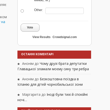
нянею, ін.)
мляє
Other:
иком
 на
Vote
View Results
Crowdsignal.com
ОСТАННІ КОМЕНТАРІ
Анонім
до
Чому друзі брата депутатки
Главацької зламали моєму сину три ребра
Анонім
до
Безкоштовна поїздка в
Іспанію для дітей чорнобильської зони
Маргарита
до
Іноді були тихі й спокійні
ночі…