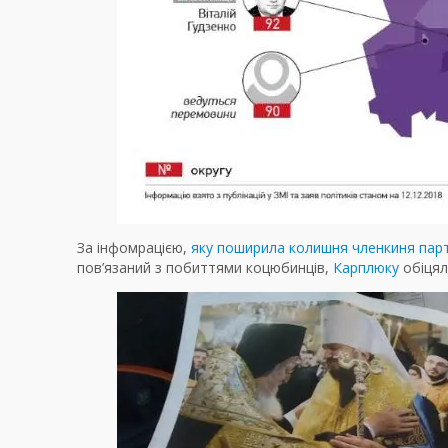
За інфомрацією,
яку поширила колишня членкиня пар
пов’язаний з побиттями коцюбинців,
Карплюку
обіцял