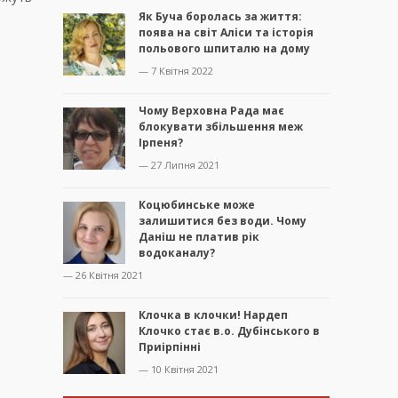
Як Буча боролась за життя:
поява на світ Аліси та історія
польового шпиталю на дому
— 7 Квітня 2022
Чому Верховна Рада має
блокувати збільшення меж
Ірпеня?
— 27 Липня 2021
Коцюбинське може
залишитися без води. Чому
Даніш не платив рік
водоканалу?
— 26 Квітня 2021
Клочка в клочки! Нардеп
Клочко стає в.о. Дубінського в
Приірпінні
— 10 Квітня 2021