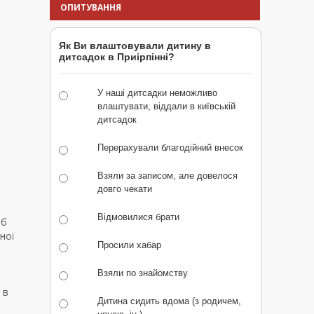
ОПИТУВАННЯ
Як Ви влаштовували дитину в
дитсадок в Приірпінні?
У наші дитсадки неможливо
влаштувати, віддали в київській
дитсадок
Перерахували благодійний внесок
Взяли за записом, але довелося
довго чекати
Відмовилися брати
об
ної
Просили хабар
Взяли по знайомству
 в
Дитина сидить вдома (з родичем,