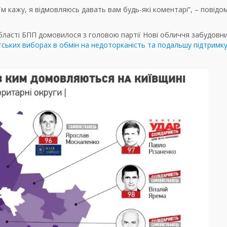
 їм кажу, я відмовляюсь давать вам будь-які коментарі”, – повідо
області БПП домовилося з головою партії Нові обличчя забудовн
тських виборах в обмін на недоторканість та подальшу підтримку