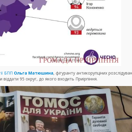
тії БПП
Ольга Матюшина
, фігуранту антикорупціних розслідуван
и віддати 95 округ, до якого входить Приірпіння.