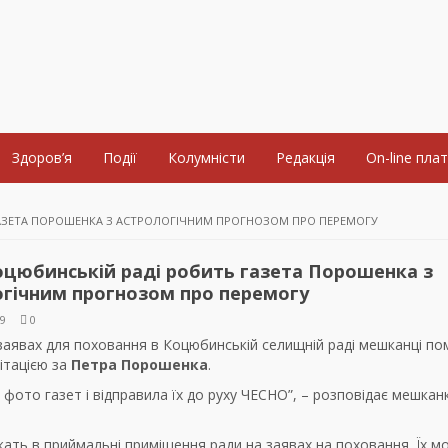
Здоров’я
Події
Колумністи
Редакція
On-line пла
ГАЗЕТА ПОРОШЕНКА З АСТРОЛОГІЧНИМ ПРОГНОЗОМ ПРО ПЕРЕМОГУ
цюбинській раді робить газета Порошенка з
огічним прогнозом про перемогу
19
0
 заявах для поховання в Коцюбинській селищній раді мешканці по
гітацією за
Петра Порошенка
.
 фото газет і відправила їх до руху ЧЕСНО”, – розповідає мешкан
ать в приймальні приміщення ради на заявах на поховання. Їх м