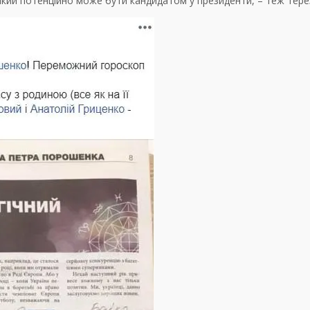
 який потенційно може бути кандидатом у президенти, – теж тере