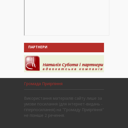
ПАРТНЕРИ
Громада Приірпіння
Використання матеріалів сайту лише за
умови посилання (для інтернет-видань -
гіперпосилання) на "Громаду Приірпіння"
не пізніше 2 речення.