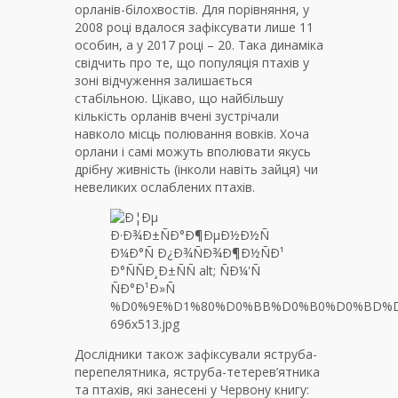
орланів-білохвостів. Для порівняння, у
2008 році вдалося зафіксувати лише 11
особин, а у 2017 році – 20. Така динаміка
свідчить про те, що популяція птахів у
зоні відчуження залишається
стабільною. Цікаво, що найбільшу
кількість орланів вчені зустрічали
навколо місць полювання вовків. Хоча
орлани і самі можуть вполювати якусь
дрібну живність (інколи навіть зайця) чи
невеликих ослаблених птахів.
Дослідники також зафіксували яструба-
перепелятника, яструба-тетерев’ятника
та птахів, які занесені у Червону книгу: