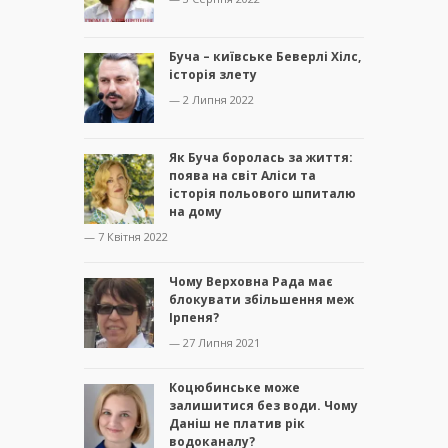
Буча – київське Беверлі Хілс,
історія злету
— 2 Липня 2022
Як Буча боролась за життя:
поява на світ Аліси та
історія польового шпиталю
на дому
— 7 Квітня 2022
Чому Верховна Рада має
блокувати збільшення меж
Ірпеня?
— 27 Липня 2021
Коцюбинське може
залишитися без води. Чому
Даніш не платив рік
водоканалу?