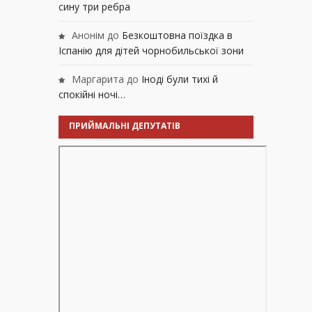
сину три ребра
Анонім
до
Безкоштовна поїздка в
Іспанію для дітей чорнобильської зони
Маргарита
до
Іноді були тихі й
спокійні ночі…
ПРИЙМАЛЬНІ ДЕПУТАТІВ