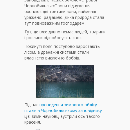
Чорнобильської зони відчуження
охоплює дві третини зони, найменш
ураженої радіацією. Дика природа стала
тут повноважним господарем .
Тут, де вже давно немає людей, тварини
і рослини відвойовують своє.
Покинуті поля поступово заростають
лісом, а дренажні системи стали
власністю виключно бобрів.
Під час
проведення зимового обліку
птахів в Чорнобильському заповіднику
цієї зими науковці зустріли ось такого
красеня.