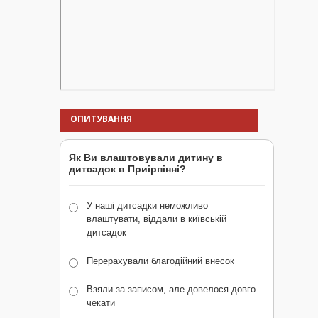
ОПИТУВАННЯ
Як Ви влаштовували дитину в
дитсадок в Приірпінні?
У наші дитсадки неможливо
влаштувати, віддали в київській
дитсадок
Перерахували благодійний внесок
Взяли за записом, але довелося довго
чекати