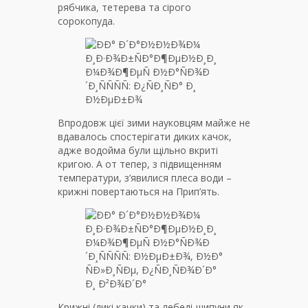
рябчика, тетерева та сірого
сорокопуда.
Впродовж цієї зими науковцям майже не
вдавалось спостерігати диких качок,
адже водойма були щільно вкриті
кригою. А от тепер, з підвищенням
температури, з’явилися плеса води –
крижні повертаються на Прип’ять.
Крижні (дикі качки) та лебеді-шипуни як