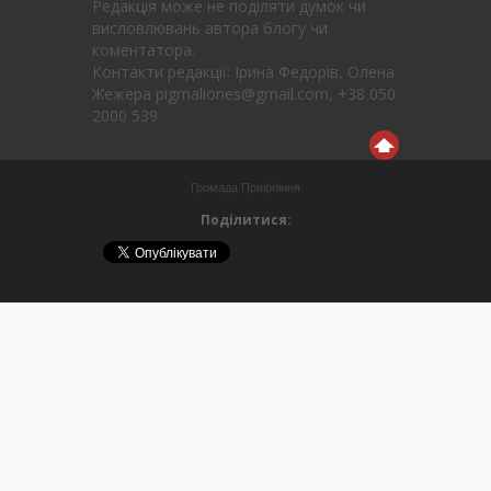
Редакція може не поділяти думок чи
висловлювань автора блогу чи
коментатора.
Контакти редакції: Ірина Федорів, Олена
Жежера pigmaliones@gmail.com, +38 050
2000 539
Громада Приірпіння
Поділитися: