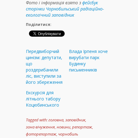
Фото і інформація взято з
фейсбук
сторінки Чорнобильський радіаційно-
екологічний заповідник
Поділитися:
Передвиборчий
Влада Ірпеня хоче
цинізм: депутати,
вирубати парк
що
Будинку
роздерибанили
письменників
ліс, виступили за
його збереження
Екскурсія для
літнього табору
Коцюбинського
Tagged with:
головна
,
заповідник
,
зона вічуження
,
новини
,
репортаж
,
фоторепортаж
,
чорнобиль