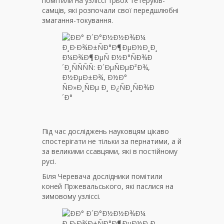
помітили на узліссі трьох тетеруків-
самців, які розпочали свої передшлюбні
змагання-токування.
Під час досліджень науковцям цікаво
спостерігати не тільки за пернатими, а й
за великими ссавцями, які в постійному
русі.
Біля Черевача дослідники помітили
коней Пржевальського, які паслися на
зимовому узліссі.