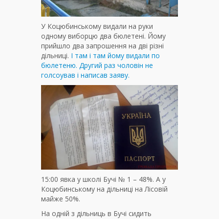
У Коцюбинському видали на руки
одному виборцю два бюлетені. Йому
прийшло два запрошення на дві різні
дільниці.
І там і там йому видали по
бюлетеню. Другий раз чоловін не
голсоував і написав заяву.
15:00 явка у школі Бучі № 1 – 48%. А у
Коцюбинському на дільниці на Лісовій
майже 50%.
На одній з дільниць в Бучі сидить