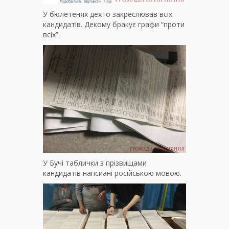
У бюлетенях дехто закреслював всіх
кандидатів. Декому бракує графи “проти
всіх”.
У Бучі таблички з прізвищами
кандидатів напсиані російською мовою.