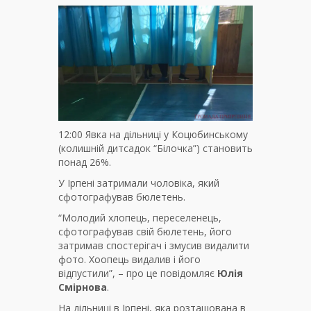
12:00 Явка на дільниці у Коцюбинському
(колишній дитсадок “Білочка”) становить
понад 26%.
У Ірпені затримали чоловіка, який
сфотографував бюлетень.
“Молодий хлопець, переселенець,
сфотографував свій бюлетень, його
затримав спостерігач і змусив видалити
фото. Хоопець видалив і його
відпустили”, – про це повідомляє
Юлія
Смірнова
.
На дільниці в Ірпені, яка розташована в