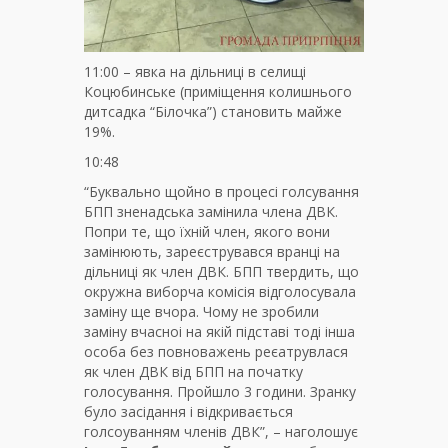
11:00 – явка на дільниці в селищі
Коцюбинське (приміщення колишнього
дитсадка “Білочка”) становить майже
19%.
10:48
“Буквально щойно в процесі голсування
БПП зненадська замінила члена ДВК.
Попри те, що їхній член, якого вони
замінюють, зареєструвався вранці на
дільниці як член ДВК. БПП твердить, що
окружна виборча комісія відголосувала
заміну ще вчора. Чому не зробили
заміну вчасноі на якій підставі тоді інша
особа без повноважень реєатрувлася
як член ДВК від БПП на початку
голосування. Пройшло 3 години. Зранку
було засідання і відкривається
голсоуванням членів ДВК”, – наголошує