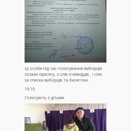
Ці особи під час голосування виборців
склали присягу, з слів очевидців, і сіли
за списки виборців та бюлетені.
10:10
Голосують з дітьми.