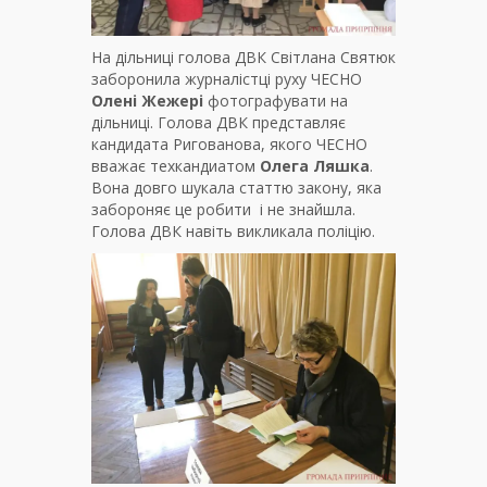
На дільниці голова ДВК Світлана Святюк
заборонила журналістці руху ЧЕСНО
Олені Жежері
фотографувати на
дільниці. Голова ДВК представляє
кандидата Ригованова, якого ЧЕСНО
вважає техкандиатом
Олега Ляшка
.
Вона довго шукала статтю закону, яка
забороняє це робити і не знайшла.
Голова ДВК навіть викликала поліцію.