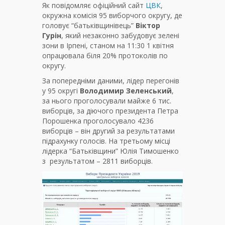
Як повідомляє офіційний сайт
ЦВК
,
окружна комісія 95 виборчого округу, де
головує “батьківщинівець”
Віктор
Гурін
, який незаконно забудовує зелені
зони в Ірпені, станом на 11:30 1 квітня
опрацювала біля 20% протоколів по
округу.
За попередніми даними, лідер перегонів
у 95 округі
Володимир Зеленський
,
за нього проголосували майже 6 тис.
виборців, за діючого президента Петра
Порошенка проголосувало 4236
виборців – він другий за результатами
підрахунку голосів. На третьому місці
лідерка “Батьківщини” Юлія Тимошенко
з результатом – 2811 виборців.