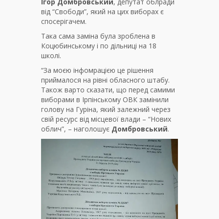
Ігор Домбровський
, депутат облради
від “Свободи”, який на цих виборах є
спосерігачем.
Така сама заміна була зроблена в
Коцюбинському і по дільниці на 18
школі.
“За моєю інфомрацією це рішення
приймалося на рівні обласного штабу.
Також варто сказати, що перед самими
виборами в Ірпінському ОВК замінили
голову на Гуріна, який залежний через
свій ресурс від місцевої влади – “Нових
облич”, – наголошує
Домбровський
.