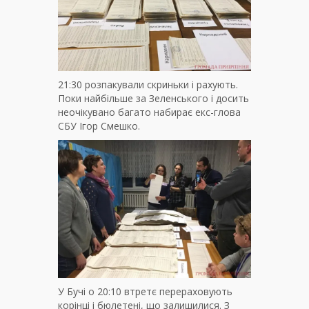
21:30 розпакували скриньки і рахують.
Поки найбільше за Зеленського і досить
неочікувано багато набирає екс-глова
СБУ Ігор Смешко.
У Бучі о 20:10 втретє перераховують
корінці і бюлетені, що залишилися. З