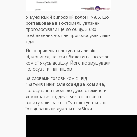
У Бучанській виправній колонії №85, що
розташована в Гостомелі, ув’язнені
проголосували ще до обіду. З 680
позбавлених волі не проголосував лише
один.
Його привели голосувати але він
відмовився, не взяв бюлетень і показав
комісії якусь довідку. Його не змушували
голосувати і він пішов.
За словами голови комісії від
“Батьківщини”
Олександра Хомича
,
голосування пройшло дуже спокійно й
демократично, деякі ув’язнені навіть
запитували, за кого їм голосувати, але
їх відправляли думати в кабінки.