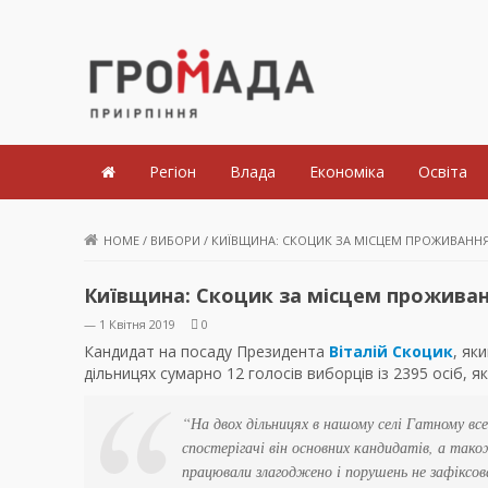
Громада Приірпіння
Регіон
Влада
Економіка
Освіта
HOME
/
ВИБОРИ
/
КИЇВЩИНА: СКОЦИК ЗА МІСЦЕМ ПРОЖИВАННЯ 
Київщина: Скоцик за місцем проживанн
— 1 Квітня 2019
0
Кандидат на посаду Президента
Віталій Скоцик
, як
дільницях сумарно 12 голосів виборців із 2395 осіб, я
“На двох дільницях в нашому селі Гатному все
спостерігачі він основних кандидатів, а також
працювали злагоджено і порушень не зафіксова