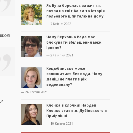
Як Буча боролась за життя:
поява на світ Аліси та історія
польового шпиталю на дому
— 7 Квітня 2022
школі
Чому Верховна Рада має
блокувати збільшення меж
Ірпеня?
— 27 Липня 2021
Коцюбинське може
залишитися без води. Чому
Даніш не платив рік
водоканалу?
— 26 Квітня 2021
це
Клочка в клочки! Нардеп
Клочко стає в.о. Дубінського в
Приірпінні
— 10 Квітня 2021