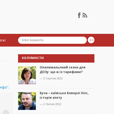
тежі
КОЛУМНІСТИ
Опалювальлний сезон для
ДОЗу: що ж із тарифами?
— 3 Серпня 2022
Інфо”
.
Буча – київське Беверлі Хілс,
історія злету
— 2 Липня 2022