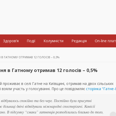
Здоров’я
Події
Колумністи
Редакція
On-line пла
В ГАТНОМУ ОТРИМАВ 12 ГОЛОСІВ – 0,5%
я в Гатному отримав 12 голосів – 0,5%
ий проживає в селі Гатне на Київщині, отримав на двох сільських
кі взяли участь у голосуванні. Про це повідомляє
сторінка “Гатне-
 відбувалось спокійно та без черг. Постійно були присутні
 дільниці двічі відвідували міжнародні спостерігачі. Комісії
но. В підсумку “смаки” гатненців розподілились близько до того,