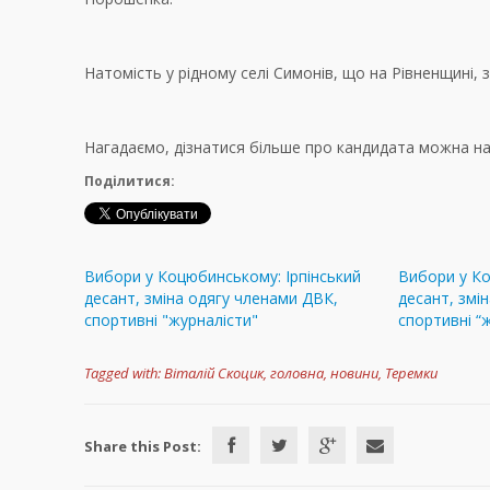
Натомість у рідному селі Симонів, що на Рівненщині,
Нагадаємо, дізнатися більше про кандидата можна н
Поділитися:
Вибори у Коцюбинському: Ірпінський
Вибори у Ко
десант, зміна одягу членами ДВК,
десант, змі
спортивні "журналісти"
спортивні “
Tagged with:
Віталій Скоцик
,
головна
,
новини
,
Теремки
Share this Post: