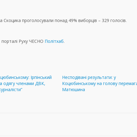
 за Скоцика проголосували понад 49% виборців – 329 голосів.
а порталі Руху ЧЕСНО
Політхаб
.
цюбинському: Ірпінський
Несподівані результати: у
на одягу членами ДВК,
Коцюбинському на голову перемаг
журналісти”
Матюшина