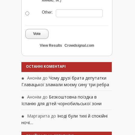
нянею, ін.)
Other:
Vote
View Results
Crowdsignal.com
ОСТАННІ КОМЕНТАРІ
Анонім
до
Чому друзі брата депутатки
Главацької зламали моєму сину три ребра
Анонім
до
Безкоштовна поїздка в
Іспанію для дітей чорнобильської зони
Маргарита
до
Іноді були тихі й спокійні
ночі…