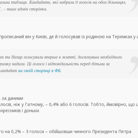
альна таблиця. Кандидати, які набрали 0 голосів на обох дільницях,
”, – пише адмін сторінки.
прописаний він у Києві, де й голосував із родиною на Теремках у 
ен та Назар голосували вперше в житті, досягнувши необхідного
римку надали. Ці голоси і відповідальність перед дітьми за
 кандидат
на своїй сторінці в ФБ
.
, за даними
лосів, ніж у Гатному, – 0,4% або 6 голосів. Тобто, ймовірно, що 
хресників і доньки.
ого на 0,2% – 3 голоси – обійшовши чинного Президента Петра