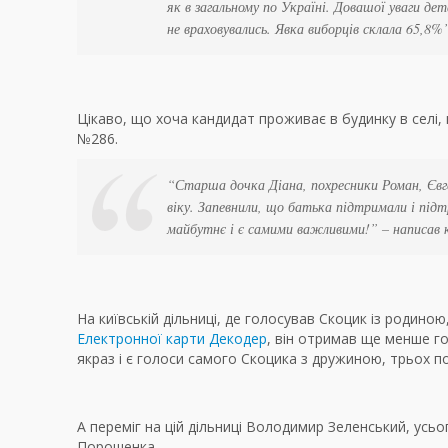
як в загальному по Україні. Довашої уваги дет
не враховувались. Явка виборців склала 65,8%
Цікаво, що хоча кандидат проживає в будинку в селі, 
№286.
“Старша дочка Діана, похресники Роман, Євг
віку. Запевнили, що батька підтримали і підт
майбутнє і є самими важливими!” – написав
На київській дільниці, де голосував Скоцик із родиною
Електронної карти Декодер
, він отримав ще менше го
якраз і є голоси самого Скоцика з дружиною, трьох по
А переміг на цій дільниці Володимир Зеленський, усь
Порошенка.