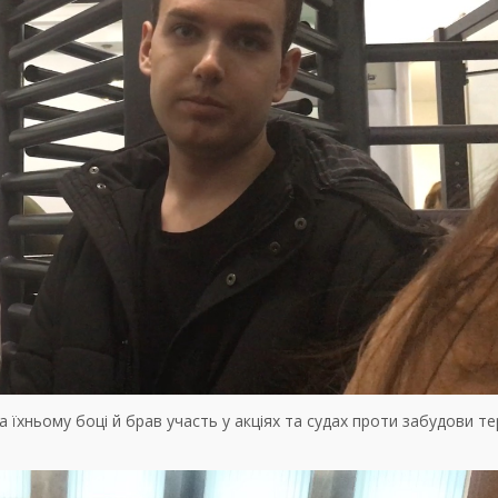
їхньому боці й брав участь у акціях та судах проти забудови те