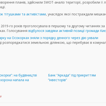
ворення планів, здійснили SWOT-аналіз території, розробили її 
ції.
іж тітушками та активістами
, унаслідок якої постраждали мешкан
ку 2019-го років проголосувала в першому та другому читаннях за
рках. Голосування
відбулося завдяки активній позиції громади Киє
арку на Осокорках зняли з порядку денного через дію ухвали
аді розпоряджатися земельною ділянкою, що перебуває в комунал
окорки”: на будівництві
Банк “Аркада” під прикриттям
охорона напала на
“інвесторів”
и