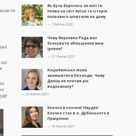
Як Буча боролась за життя:
акласти
поява на світ Аліси та історія
польового шпиталю на дому
— 7 Квітня 2022
Чому Верховна Рада має
блокувати збільшення меж
 вже
Ірпеня?
— 27 Липня 2021
, що
и
Коцюбинське може
залишитися без води. Чому
Даніш не платив рік
тво
водоканалу?
чно
— 26 Квітня 2021
буде
Клочка в клочки! Нардеп
Клочко стає в.о. Дубінського в
Приірпінні
— 10 Квітня 2021