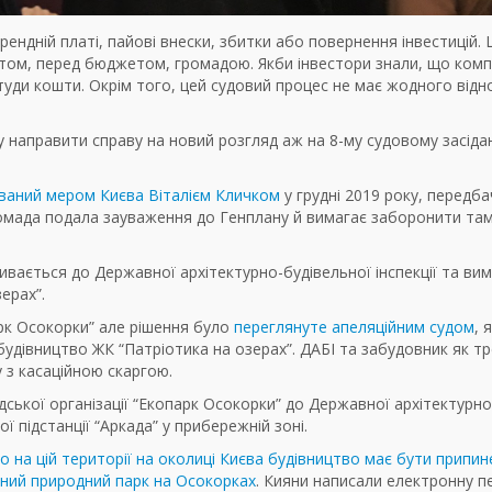
ендній платі, пайові внески, збитки або повернення інвестицій. 
стом, перед бюджетом, громадою. Якби інвестори знали, що комп
 туди кошти. Окрім того, цей судовий процес не має жодного від
 направити справу на новий розгляд аж на 8-му судовому засідан
ваний мером Києва Віталієм Кличком
у грудні 2019 року, передба
ромада подала зауваження до Генплану й вимагає заборонити та
ивається до Державної архітектурно-будівельної інспекції та ви
зерах”.
арк Осокорки” але рішення було
переглянуте апеляційним судом
, 
будівництво ЖК “Патріотика на озерах”. ДАБІ та забудовник як т
у з касаційною скаргою.
ської організації “Екопарк Осокорки” до Державної архітектурно
ї підстанції “Аркада” у прибережній зоні.
о на цій території на околиці Києва будівництво має бути припин
ий природний парк на Осокорках
. Кияни написали електронну п