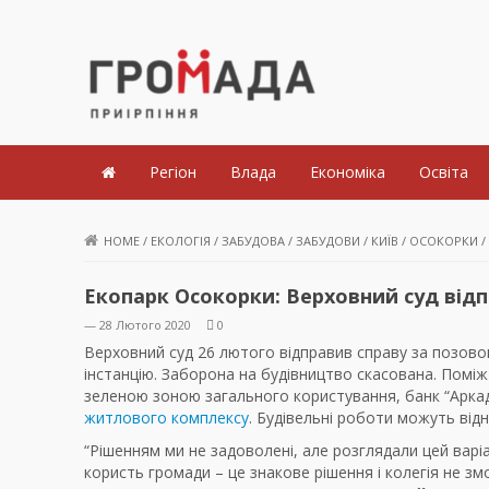
Громада Приірпіння
Регіон
Влада
Економіка
Освіта
HOME
/
ЕКОЛОГІЯ
/
ЗАБУДОВА
/
ЗАБУДОВИ
/
КИЇВ
/
ОСОКОРКИ
/
Екопарк Осокорки: Верховний суд відп
— 28 Лютого 2020
0
Верховний суд 26 лютого відправив справу за позово
інстанцію. Заборона на будівництво скасована. Поміж 
зеленою зоною загального користування, банк “Арка
житлового комплексу
. Будівельні роботи можуть від
“Рішенням ми не задоволені, але розглядали цей вар
користь громади – це знакове рішення і колегія не зм