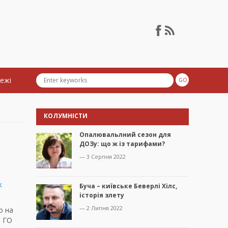
тежі
КОЛУМНІСТИ
Опалювальлний сезон для
ДОЗу: що ж із тарифами?
— 3 Серпня 2022
к
Буча – київське Беверлі Хілс,
історія злету
— 2 Липня 2022
о на
т ГО