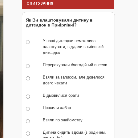
ОПИТУВАННЯ
Як Ви влаштовували дитину в
дитсадок в Приірпінні?
У наші дитсадки неможливо
влаштувати, віддали в київській
дитсадок
Перерахували благодійний внесок
Взяли за записом, але довелося
довго чекати
Відмовилися брати
Просили хабар
Взяли по знайомству
Дитина сидить вдома (з родичем,