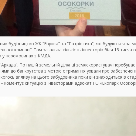
нив будівництво ЖК “Еврика” та “Патріотика”, які будуються за 
ьної компанії. Там загальна кількість інвесторів біля 13 тисяч ос
та у перемовинах з КМДА.
Аркада”. По нашій земельній ділянці землекористувач перебуває у
ніями до банкрутства з метою отримання ухвали про забезпечен
когось впливу на цього забудовника поки він знаходиться в стад
, – коментує ситуацію з інвесторами адвокат ГО «Екопарк Осокор