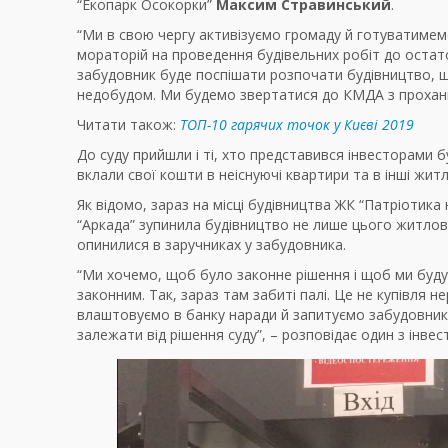
“Екопарк Осокорки”
Максим Стравинський
.
“Ми в свою чергу активізуємо громаду й готуватиме
мораторій на проведення будівельних робіт до остаточ
забудовник буде поспішати розпочати будівництво, 
недобудом. Ми будемо звертатися до КМДА з проханн
Читати також:
ТОП-10 гарячих точок у Києві 2019
До суду прийшли і ті, хто представився інвесторами б
вклали свої кошти в неіснуючі квартири та в інші житл
Як відомо, зараз на місці будівництва ЖК “Патріотика
“Аркада” зупинила будівництво не лише цього житлово
опинилися в заручниках у забудовника.
“Ми хочемо, щоб було законне рішення і щоб ми будув
законним. Так, зараз там забиті палі. Це не купівля н
влаштовуємо в банку наради й запитуємо забудовника
залежати від рішення суду”, – розповідає один з інве