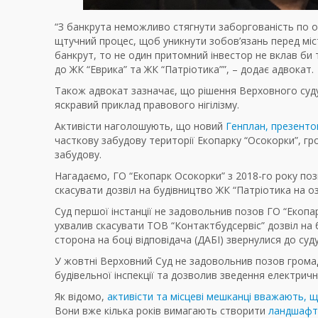
“З банкрута неможливо стягнути заборгованість по ор
щтучний процес, щоб уникнути зобов’язань перед мі
банкрут, то не один притомний інвестор не вклав би
до ЖК “Еврика” та ЖК “Патріотика””, – додає адвокат.
Також адвокат зазначає, що рішення Верховного суду
яскравий приклад правового нігілізму.
Активісти наголошують, що новий
Генплан, презенто
часткову забудову території Екопарку “Осокорки”, г
забудову.
Нагадаємо, ГО “Екопарк Осокорки” з 2018-го року поз
скасувати дозвіл на будівництво ЖК “Патріотика на о
Суд першої інстанції не задовольнив позов ГО “Екоп
ухвалив скасувати ТОВ “Контактбудсервіс” дозвіл на 
сторона на боці відповідача (ДАБІ) звернулися до суд
У жовтні Верховний Суд не задовольнив позов громад
будівельної інспекції та дозволив зведення електрично
Як відомо,
активісти та місцеві мешканці вважають, щ
Вони вже кілька років вимагають створити
ландшафтн