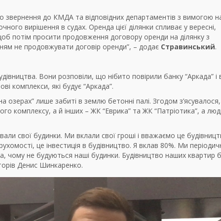
мо звернення до КМДА та відповідних департаментів з вимогою н
ного вирішення в судах. Оренда цієї ділянки спливає у вересні,
щоб потім просити продовження договору оренди на ділянку з
ям не продовжувати договір оренди”, – додає
Стравинський
.
удівництва. Вони розповіли, що нібито повірили банку “Аркада” і
ові комплекси, які будує “Аркада”.
 на озерах” лише забиті в землю бетонні палі. Згодом з’ясувалося
го комплексу, а й інших – ЖК “Еврика” та ЖК “Патріотика”, а люд
али свої будинки. Ми вклали свої гроші і вважаємо це будівниц
ерухомості, це інвестиція в будівництво. Я вклав 80%. Ми періоди
, чому не будуються наші будинки. Будівництво наших квартир 
сторів Денис Шинкаренко.