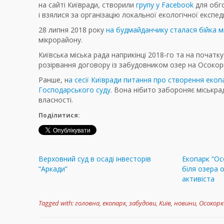
на сайті Київради, створили
групу у Facebook
для обго
і взялися за організацію локальної екологічної експеди
28 липня 2018 року
на будмайданчику сталася бійка м
мікрорайону.
Київська міська рада наприкінці 2018-го та на почат
розірвання договору із забудовником озер на Осоко
Ранше, н
а сесії Київради питання про створення екоп
Господарського суду
. Вона нібито забороняє міськр
власності.
Поділитися:
Верховний суд в осаді інвесторів
Екопарк “Ос
“Аркади”
біля озера 
активіста
Tagged with:
головна
,
екопарк
,
забудови
,
Київ
,
новини
,
Осокорк