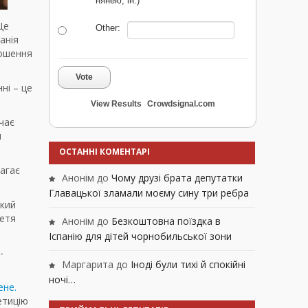
нянею, ін.)
Це
Other:
анія
ношення
Vote
ні – це
View Results
Crowdsignal.com
чає
м
ОСТАННІ КОМЕНТАРІ
магає
Анонім
до
Чому друзі брата депутатки
Главацької зламали моєму сину три ребра
який
ретя
Анонім
до
Безкоштовна поїздка в
Іспанію для дітей чорнобильської зони
-
Маргарита
до
Іноді були тихі й спокійні
ночі…
ене.
етицію