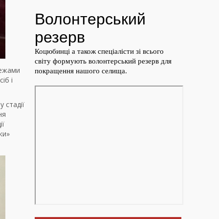
межами
іб і
 стадії
ня
ії
ки»