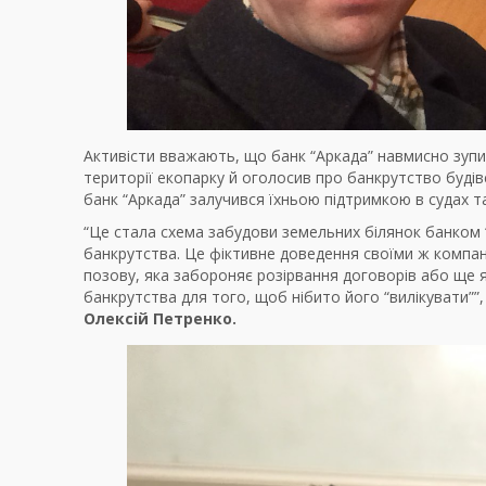
Активісти вважають, що банк “Аркада” навмисно зупи
території екопарку й оголосив про банкрутство будівел
банк “Аркада” залучився їхньою підтримкою в судах 
“Це стала схема забудови земельних білянок банком “
банкрутства. Це фіктивне доведення своїми ж компа
позову, яка забороняє розірвання договорів або ще я
банкрутства для того, щоб нібито його “вилікувати””
Олексій Петренко.