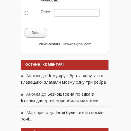
нянею, ін.)
Other:
Vote
View Results
Crowdsignal.com
ОСТАННІ КОМЕНТАРІ
Анонім
до
Чому друзі брата депутатки
Главацької зламали моєму сину три ребра
Анонім
до
Безкоштовна поїздка в
Іспанію для дітей чорнобильської зони
Маргарита
до
Іноді були тихі й спокійні
ночі…