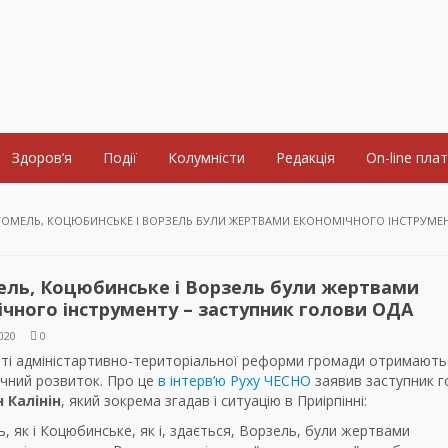
Здоров’я
Події
Колумністи
Редакція
On-line пла
ОМЕЛЬ, КОЦЮБИНСЬКЕ І ВОРЗЕЛЬ БУЛИ ЖЕРТВАМИ ЕКОНОМІЧНОГО ІНСТРУМЕН
ель, Коцюбинське і Ворзель були жертвами
чного інструменту – заступник голови ОДА
020
0
аті адміністартивно-територіальної реформи громади отримають
ічний розвиток. Про це
в інтерв’ю Руху ЧЕСНО
заявив заступник г
 Калінін
, який зокрема згадав і ситуацію в Приірпінні:
, як і Коцюбинське, як і, здається, Ворзель, були жертвами