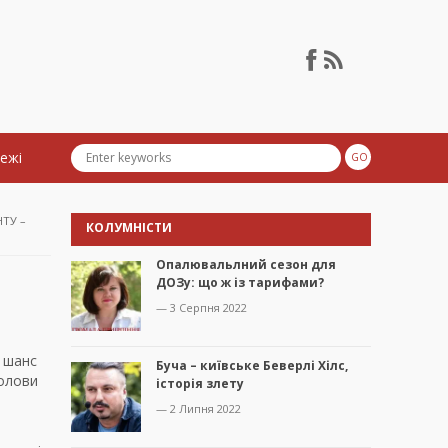
тежі
ТУ –
КОЛУМНІСТИ
Опалювальлний сезон для
ДОЗу: що ж із тарифами?
— 3 Серпня 2022
 шанс
Буча – київське Беверлі Хілс,
олови
історія злету
— 2 Липня 2022