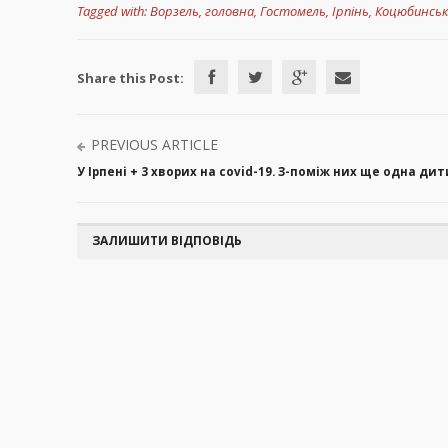
Tagged with:
Ворзель
,
головна
,
Гостомель
,
Ірпінь
,
Коцюбинськ
Share this Post:
PREVIOUS ARTICLE
У Ірпені + 3 хворих на covid-19. З-поміж них ще одна ди
ЗАЛИШИТИ ВІДПОВІДЬ