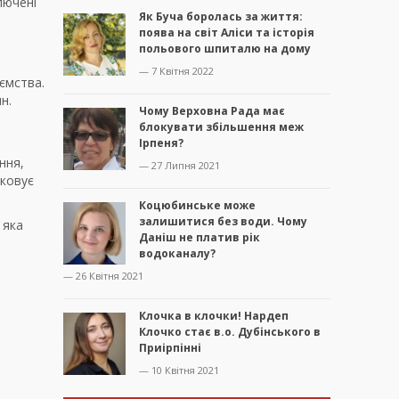
лючені
Як Буча боролась за життя:
поява на світ Аліси та історія
польового шпиталю на дому
— 7 Квітня 2022
ємства.
н.
Чому Верховна Рада має
блокувати збільшення меж
Ірпеня?
ння,
— 27 Липня 2021
оковує
Коцюбинське може
залишитися без води. Чому
 яка
Даніш не платив рік
водоканалу?
— 26 Квітня 2021
Клочка в клочки! Нардеп
Клочко стає в.о. Дубінського в
Приірпінні
— 10 Квітня 2021