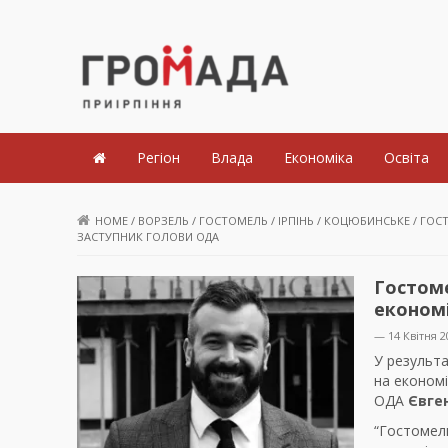
Громада Приірпіння
Регіон
Влада
Економіка
Освіта
HOME
/
ВОРЗЕЛЬ
/
ГОСТОМЕЛЬ
/
ІРПІНЬ
/
КОЦЮБИНСЬКЕ
/
ГОСТ
ЗАСТУПНИК ГОЛОВИ ОДА
Гостом
економі
— 14 Квітня 2
У результ
на економ
ОДА
Євген
“Гостомель