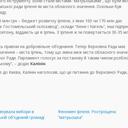
ого інструменту. Вони стали містами-“матрьошками”, що були вк
міської ради Ірпеня як міста обласного значення. Оскільки був
аду.
0 млн грн – бюджет розвитку Ірпеня, з яких 160 чи 170 млн дає
Гостомельський склозавод”, склади “Кюне і Нагель”, інші підпри
ону, віддають це в Ірпінь. З Ірпеня ж їм повертається 30-35 мл
 правом на добровільне об’єднання. Тепер Верховна Рада має
ачення – міста Ірпінь, тому що зміна меж міста обласного значе
ної Ради. Парламент голосує за постанову й таким чином розбл
ькому”, – додає
Калінін
.
о Києва, Калінін наголосив, що це питання до Верховної Ради,
інувала вибори в
Феномен Ірпеня. Розтрощена
кій об'єднаній громаді
“матрьошка”