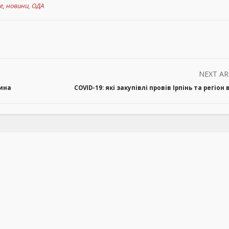
е
,
новини
,
ОДА
NEXT AR
тина
COVID-19: які закупівлі провів Ірпінь та регіон