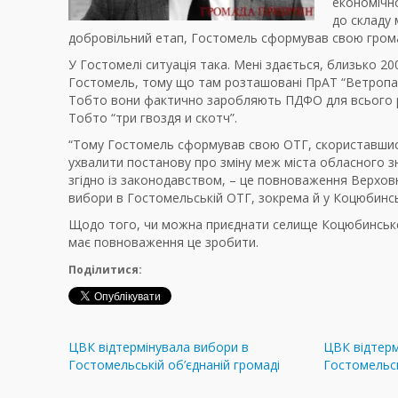
економічн
до складу 
добровільний етап, Гостомель сформував свою гром
У Гостомелі ситуація така. Мені здається, близько 20
Гостомель, тому що там розташовані ПрАТ “Ветропак 
Тобто вони фактично заробляють ПДФО для всього регі
Тобто “три гвоздя и скотч”.
“Тому Гостомель сформував свою ОТГ, скориставшись
ухвалити постанову про зміну меж міста обласного зн
згідно із законодавством, – це повноваження Верхов
вибори в Гостомельській ОТГ, зокрема й у Коцюбинс
Щодо того, чи можна приєднати селище Коцюбинське д
має повноваження це зробити.
Поділитися:
ЦВК відтермінувала вибори в
ЦВК відтерм
Гостомельській об’єднаній громаді
Гостомельсь