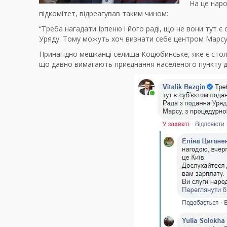
На це наро
підкомітет, відреагував таким чином:
“Треба нагадати Ірпеню і його раді, що не вони тут 
Уряду. Тому можуть хоч визнати себе центром Марсу, 
Принагідно мешканці селища Коцюбинське, яке є стол
що давно вимагають приєднання населеного пункту д