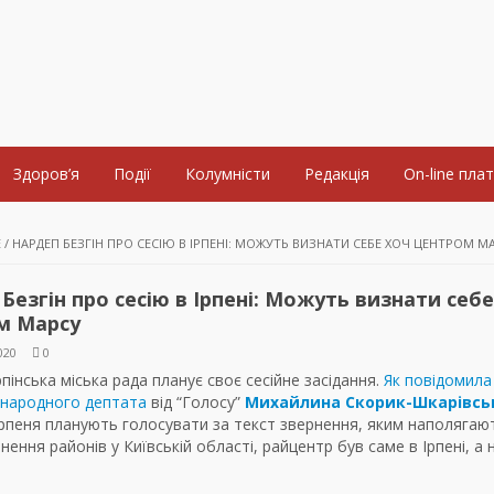
Здоров’я
Події
Колумністи
Редакція
On-line пла
Е
/
НАРДЕП БЕЗГІН ПРО СЕСІЮ В ІРПЕНІ: МОЖУТЬ ВИЗНАТИ СЕБЕ ХОЧ ЦЕНТРОМ М
Безгін про сесію в Ірпені: Можуть визнати себе
м Марсу
020
0
рпінська міська рада планує своє сесійне засідання.
Як повідомила
 народного дептата
від “Голосу”
Михайлина Скорик-Шкарівсь
рпеня планують голосувати за текст звернення, яким наполягаю
пнення районів у Київській області, райцентр був саме в Ірпені, а 