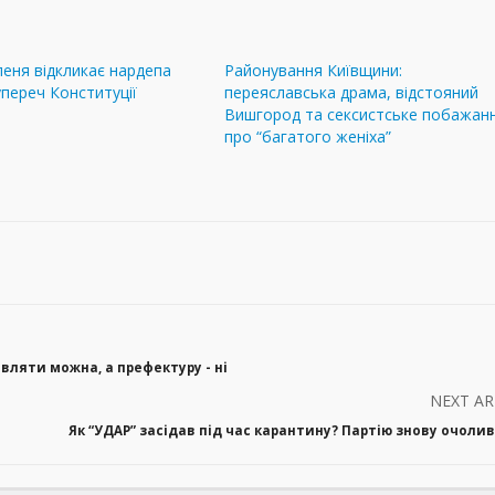
рпеня відкликає нардепа
Районування Київщини:
переч Конституції
переяславська драма, відстояний
Вишгород та сексистське побажан
про “багатого женіха”
вляти можна, а префектуру - ні
NEXT AR
Як “УДАР” засідав під час карантину? Партію знову очоли