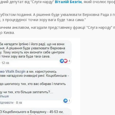
дний депутат від “Слуги нарду”
Віталій Безгін
, який очолює про
є суб’єктом подання. А рішення буде ухвалювати Верховна Рада з 
з процедурної точки зору вага буде така сама.”
ичним анклавом, нагадали представнику фракції “Слуга народу” п
о Києва.