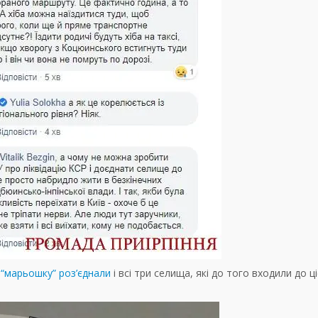
у “марьошку” роз’єднали
і всі три селища, які до того входили до ці