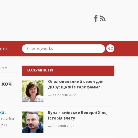
тежі
АРСУ
КОЛУМНІСТИ
Опалювальлний сезон для
 хоч
ДОЗу: що ж із тарифами?
— 3 Серпня 2022
ка
,
Буча – київське Беверлі Хілс,
ть, аби
історія злету
не в
— 2 Липня 2022