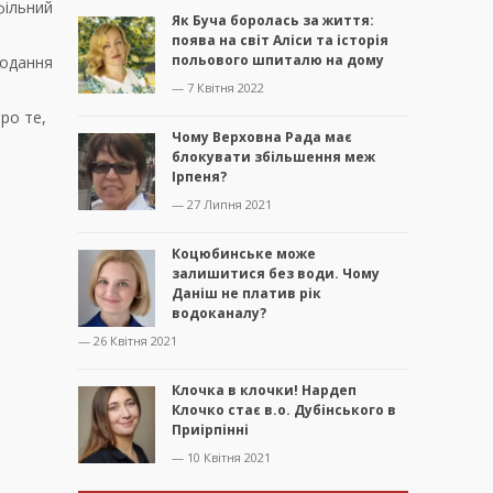
фільний
Як Буча боролась за життя:
поява на світ Аліси та історія
польового шпиталю на дому
подання
— 7 Квітня 2022
ро те,
Чому Верховна Рада має
блокувати збільшення меж
Ірпеня?
— 27 Липня 2021
Коцюбинське може
залишитися без води. Чому
Даніш не платив рік
водоканалу?
— 26 Квітня 2021
Клочка в клочки! Нардеп
Клочко стає в.о. Дубінського в
Приірпінні
— 10 Квітня 2021