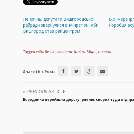
Не Ірпінь: депутати Вишгородської
В.о. мера І
райради звернулися в Мінрегіон, аби
Горобця всу
Вишгород став райцентром
Tagged with:
Безгін
,
головна
,
Ірпінь
,
Марс
,
новини
Share this Post:
PREVIOUS ARTICLE
Бородянка перейшла дорогу Ірпеню: хворих туди відпра