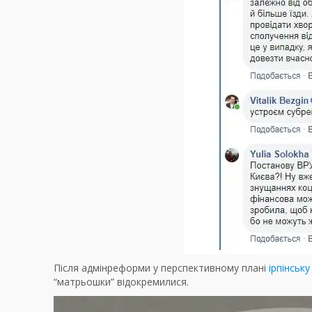
Після адмінреформи у перспективному плані
ірпінськ
“матрьошки” відокремилися.