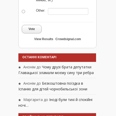
нянею, ін.)
Other:
Vote
View Results
Crowdsignal.com
ОСТАННІ КОМЕНТАРІ
Анонім
до
Чому друзі брата депутатки
Главацької зламали моєму сину три ребра
Анонім
до
Безкоштовна поїздка в
Іспанію для дітей чорнобильської зони
Маргарита
до
Іноді були тихі й спокійні
ночі…