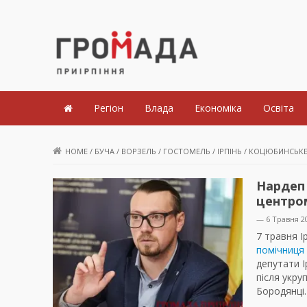
Громада Приірпіння
Регіон
Влада
Економіка
Освіта
HOME
/
БУЧА
/
ВОРЗЕЛЬ
/
ГОСТОМЕЛЬ
/
ІРПІНЬ
/
КОЦЮБИНСЬК
Нардеп 
центро
— 6 Травня 2
7 травня І
помічниця
депутати І
після укру
Бородянці.