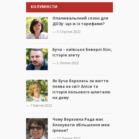
КОЛУМНІСТИ
Опалювальлний сезон для
ДОЗу: що ж із тарифами?
— 3 Серпня 2022
Буча – київське Беверлі Хілс,
історія злету
— 2 Липня 2022
Як Буча боролась за життя:
поява на світ Аліси та
історія польового шпиталю
на дому
— 7 Квітня 2022
Чому Верховна Рада має
блокувати збільшення меж
Ірпеня?
— 27 Липня 2021