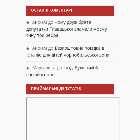
ОСТАННІ КОМЕНТАРІ
Анонім
до
Чому друзі брата
депутатки Главацької зламали моєму
сину три ребра
Анонім
до
Безкоштовна поїздка в
Іспанію для дітей чорнобильської зони
Маргарита
до
Іноді були тихі й
спокійні ночі…
ПРИЙМАЛЬНІ ДЕПУТАТІВ