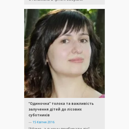
“Одиночна” толока та важливість
залучення дітей до лісових
суботників
—
15 Квітня 2016
“Мамо, а я хочу прибирати ліс”, –