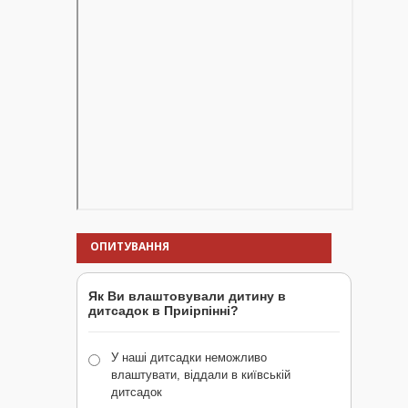
ОПИТУВАННЯ
Як Ви влаштовували дитину в
дитсадок в Приірпінні?
У наші дитсадки неможливо
влаштувати, віддали в київській
дитсадок