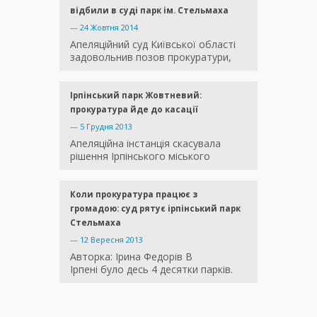
відбили в суді парк ім. Стельмаха
—
24 Жовтня 2014
Апеляційний суд Київської області
задовольнив позов прокуратури,
Ірпінський парк Жовтневий:
прокуратура йде до касації
—
5 Грудня 2013
Апеляційна інстанція скасувала
рішення Ірпінського міського
Коли прокуратура працює з
громадою: суд рятує ірпінський парк
Стельмаха
—
12 Вересня 2013
Авторка: Ірина Федорів В
Ірпені було десь 4 десятки парків.