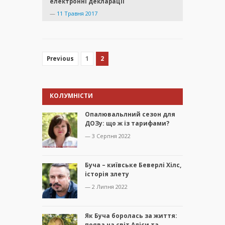
електронні декларації
—
11 Травня 2017
1
2
Previous
КОЛУМНІСТИ
Опалювальлний сезон для
ДОЗу: що ж із тарифами?
— 3 Серпня 2022
Буча – київське Беверлі Хілс,
історія злету
— 2 Липня 2022
Як Буча боролась за життя:
поява на світ Аліси та