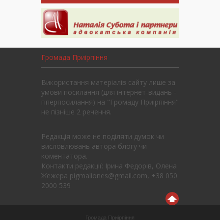
Громада Приірпіння
Використання матеріалів сайту лише за
умови посилання (для інтернет-видань -
гіперпосилання) на "Громаду Приірпіння"
не пізніше 2 речення.
Редакція може не поділяти думок чи
висловлювань автора блогу чи
коментатора.
Контакти редакції: Ірина Федорів, Олена
Жежера pigmaliones@gmail.com, +38 050
2000 539
Громада Приірпіння