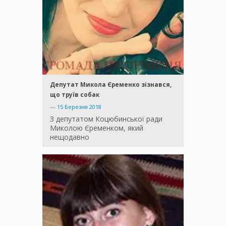
Депутат Микола Єременко зізнався,
що труїв собак
—
15 Березня 2018
З депутатом Коцюбинської ради
Миколою Єременком, який
нещодавно