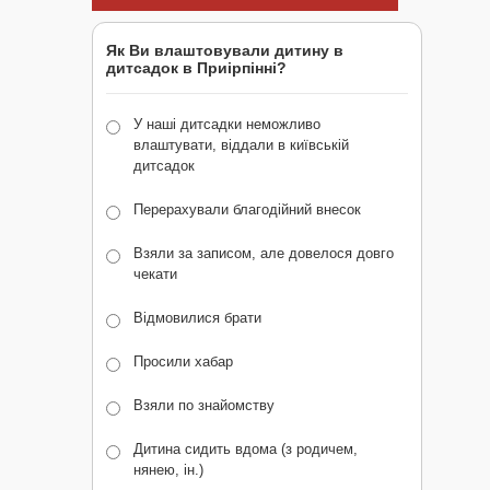
Як Ви влаштовували дитину в
дитсадок в Приірпінні?
У наші дитсадки неможливо
влаштувати, віддали в київській
дитсадок
Перерахували благодійний внесок
Взяли за записом, але довелося довго
чекати
Відмовилися брати
Просили хабар
Взяли по знайомству
Дитина сидить вдома (з родичем,
нянею, ін.)