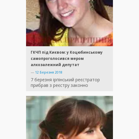
ГКЧП під Києвом: у Коцюбинському
самопроголосився мером
алкозалежний депутат
—
12 Березня 2018
7 березня ірпінський реєстратор
прибрав з реєстру законно