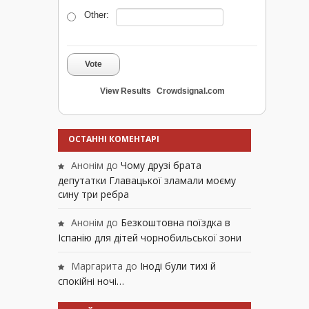
Other:
Vote
View Results
Crowdsignal.com
ОСТАННІ КОМЕНТАРІ
Анонім
до
Чому друзі брата
депутатки Главацької зламали моєму
сину три ребра
Анонім
до
Безкоштовна поїздка в
Іспанію для дітей чорнобильської зони
Маргарита
до
Іноді були тихі й
спокійні ночі…