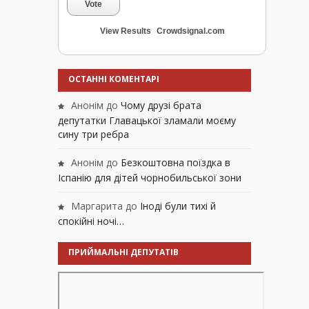
Vote
View Results
Crowdsignal.com
ОСТАННІ КОМЕНТАРІ
Анонім
до
Чому друзі брата
депутатки Главацької зламали моєму
сину три ребра
Анонім
до
Безкоштовна поїздка в
Іспанію для дітей чорнобильської зони
Маргарита
до
Іноді були тихі й
спокійні ночі…
ПРИЙМАЛЬНІ ДЕПУТАТІВ