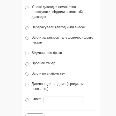
У наші дитсадки неможливо
влаштувати, віддали в київській
дитсадок
Перерахували благодійний внесок
Взяли за записом, але довелося довго
чекати
Відмовилися брати
Просили хабар
Взяли по знайомству
Дитина сидить вдома (з родичем,
нянею, ін.)
Other: