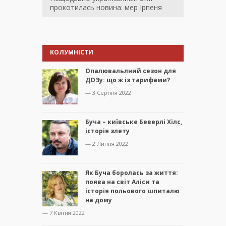
прокотилась новина: мер Ірпеня
КОЛУМНІСТИ
Опалювальлний сезон для
ДОЗу: що ж із тарифами?
— 3 Серпня 2022
Буча – київське Беверлі Хілс,
історія злету
— 2 Липня 2022
Як Буча боролась за життя:
поява на світ Аліси та
історія польового шпиталю
на дому
— 7 Квітня 2022