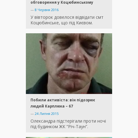
обговорення у Коцюбинському
—
8 Червня 2016
У вівторок довелося відвідати смт
Коцюбинське, що під Києвом.
Побили активіста: він підозрює
людей Карплюка – 67
—
24 Липня 2015
Олександра підстерігали проти ночі
під будинком ЖК “Річ-Таун”.