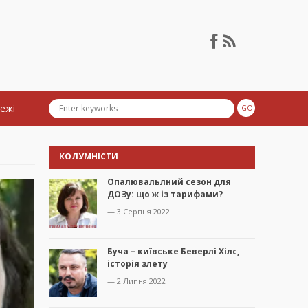
тежі
КОЛУМНІСТИ
Опалювальлний сезон для
ДОЗу: що ж із тарифами?
— 3 Серпня 2022
Буча – київське Беверлі Хілс,
історія злету
— 2 Липня 2022