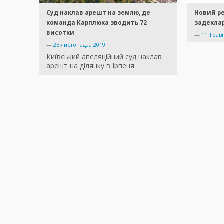
Суд наклав арешт на землю, де
Новий ре
команда Карплюка зводить 72
задеклар
висотки
—
11 Трав
—
25 листопадаа 2019
Київський апеляційний суд наклав
арешт на ділянку в Ірпеня