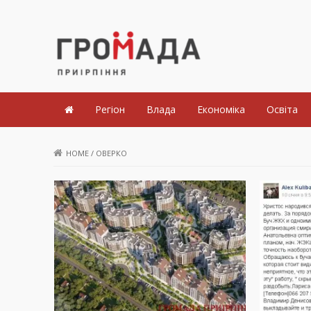
Громада Приірпіння
Регіон
Влада
Економіка
Освіта
HOME
/
ОВЕРКО