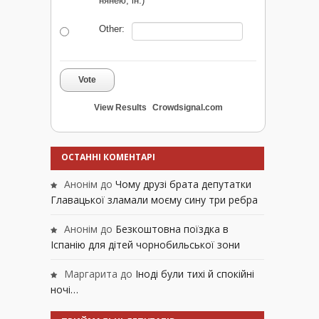
нянею, ін.)
Other:
Vote
View Results
Crowdsignal.com
ОСТАННІ КОМЕНТАРІ
Анонім
до
Чому друзі брата депутатки
Главацької зламали моєму сину три ребра
Анонім
до
Безкоштовна поїздка в
Іспанію для дітей чорнобильської зони
Маргарита
до
Іноді були тихі й спокійні
ночі…