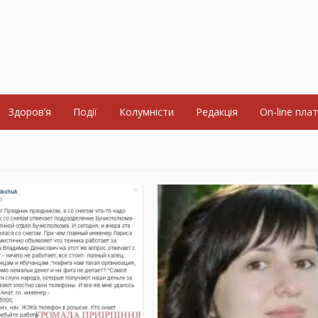
Здоров’я
Події
Колумністи
Редакція
On-line пла