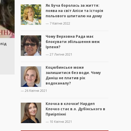
Як Буча боролась за життя:
поява на світ Аліси та історія
польового шпиталю на дому
— 7 Квітня 2022
Чому Верховна Рада має
блокувати збільшення меж
 під
Ірпеня?
— 27 Липня 2021
Коцюбинське може
залишитися без води. Чому
Даніш не платив рік
водоканалу?
— 26 Квітня 2021
Клочка в клочки! Нардеп
Клочко стає в.о. Дубінського в
Приірпінні
— 10 Квітня 2021