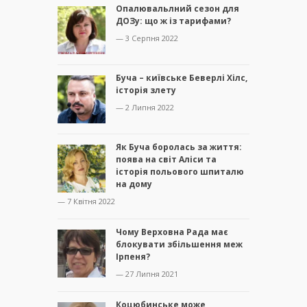
Опалювальлний сезон для
ДОЗу: що ж із тарифами?
— 3 Серпня 2022
Буча – київське Беверлі Хілс,
історія злету
— 2 Липня 2022
Як Буча боролась за життя:
поява на світ Аліси та
історія польового шпиталю
на дому
— 7 Квітня 2022
Чому Верховна Рада має
блокувати збільшення меж
Ірпеня?
— 27 Липня 2021
Коцюбинське може