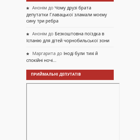
Анонім
до
Чому друзі брата
депутатки Главацької зламали моєму
сину три ребра
Анонім
до
Безкоштовна поїздка в
Іспанію для дітей чорнобильської зони
Маргарита
до
Іноді були тихі й
спокійні ночі…
ПРИЙМАЛЬНІ ДЕПУТАТІВ