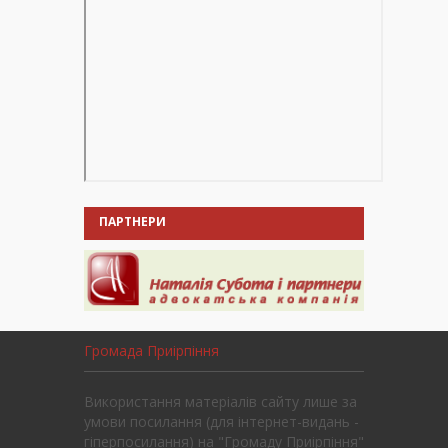
ПАРТНЕРИ
Громада Приірпіння
Використання матеріалів сайту лише за
умови посилання (для інтернет-видань -
гіперпосилання) на "Громаду Приірпіння"