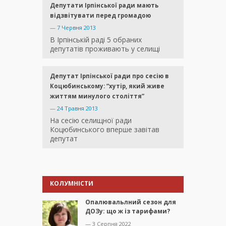
Депутати Ірпінської ради мають
відзвітувати перед громадою
—
7 Червня 2013
В Ірпінській раді 5 обраних
депутатів проживають у селищі
Депутат Ірпінської ради про сесію в
Коцюбинському: “хутір, який живе
життям минулого століття”
—
24 Травня 2013
На сесію селищної ради
Коцюбинського вперше завітав
депутат
КОЛУМНІСТИ
Опалювальлний сезон для
ДОЗу: що ж із тарифами?
— 3 Серпня 2022