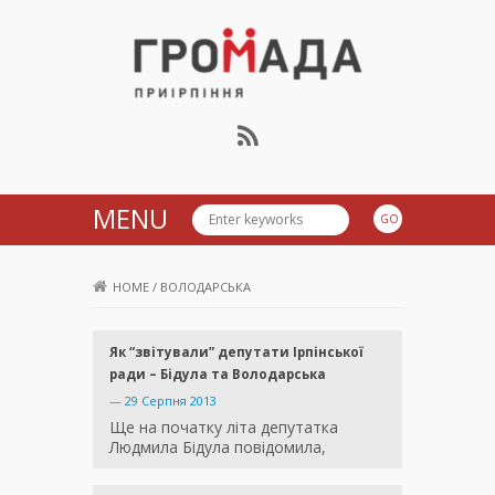
Громада Приірпіння
MENU
HOME
/
ВОЛОДАРСЬКА
Як “звітували” депутати Ірпінської
ради – Бідула та Володарська
—
29 Серпня 2013
Ще на початку літа депутатка
Людмила Бідула повідомила,