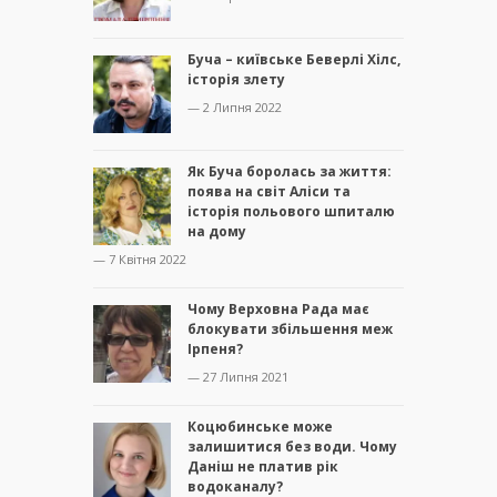
Буча – київське Беверлі Хілс,
історія злету
— 2 Липня 2022
Як Буча боролась за життя:
поява на світ Аліси та
історія польового шпиталю
на дому
— 7 Квітня 2022
Чому Верховна Рада має
блокувати збільшення меж
Ірпеня?
— 27 Липня 2021
Коцюбинське може
залишитися без води. Чому
Даніш не платив рік
водоканалу?