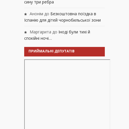
сину три ребра
Анонім
до
Безкоштовна поїздка в
Іспанію для дітей чорнобильської зони
Маргарита
до
Іноді були тихі й
спокійні ночі…
ПРИЙМАЛЬНІ ДЕПУТАТІВ