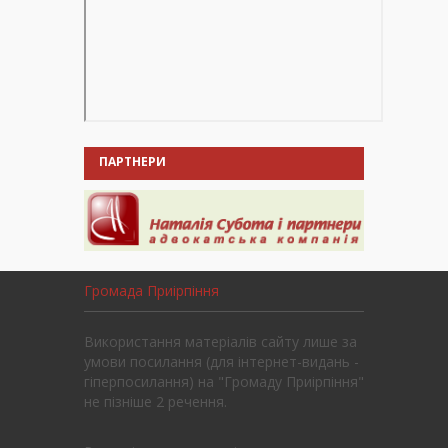
ПАРТНЕРИ
Громада Приірпіння
Використання матеріалів сайту лише за
умови посилання (для інтернет-видань -
гіперпосилання) на "Громаду Приірпіння"
не пізніше 2 речення.