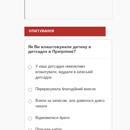
ОПИТУВАННЯ
Як Ви влаштовували дитину в
дитсадок в Приірпінні?
У наші дитсадки неможливо
влаштувати, віддали в київській
дитсадок
Перерахували благодійний внесок
Взяли за записом, але довелося довго
чекати
Відмовилися брати
Просили хабар