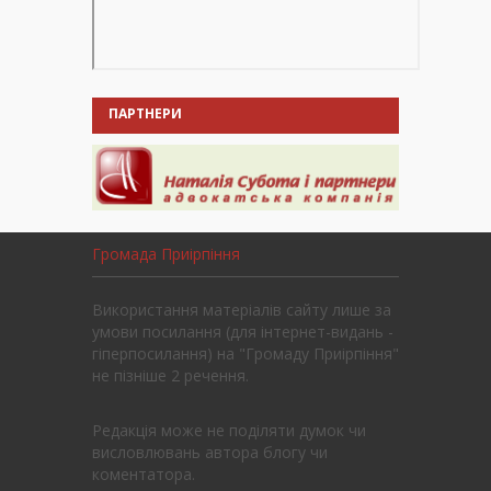
ПАРТНЕРИ
Громада Приірпіння
Використання матеріалів сайту лише за
умови посилання (для інтернет-видань -
гіперпосилання) на "Громаду Приірпіння"
не пізніше 2 речення.
Редакція може не поділяти думок чи
висловлювань автора блогу чи
коментатора.