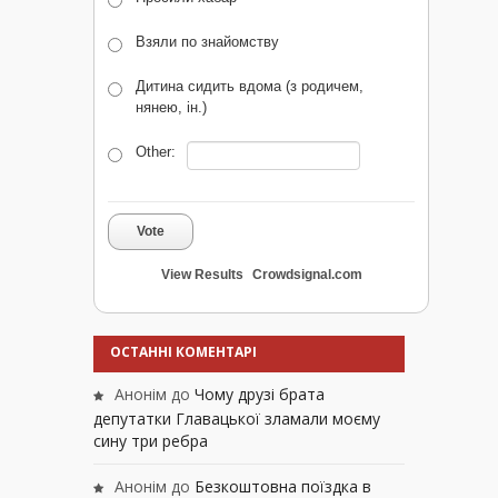
Взяли по знайомству
Дитина сидить вдома (з родичем,
нянею, ін.)
Other:
Vote
View Results
Crowdsignal.com
ОСТАННІ КОМЕНТАРІ
Анонім
до
Чому друзі брата
депутатки Главацької зламали моєму
сину три ребра
Анонім
до
Безкоштовна поїздка в