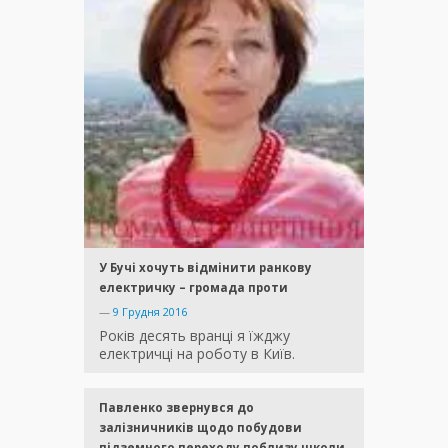
У Бучі хочуть відмінити ранкову
електричку – громада проти
—
9 Грудня 2016
Років десять вранці я їжджу
електричці на роботу в Київ.
Павленко звернувся до
залізничників щодо побудови
підземного переходу поблизу школи