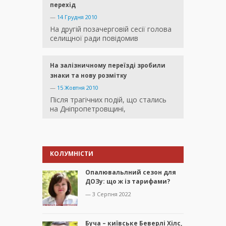
перехід
—
14 Грудня 2010
На другій позачерговій сесії голова
селищної ради повідомив
На залізничному переїзді зробили
знаки та нову розмітку
—
15 Жовтня 2010
Після трагічних подій, що стались
на Дніпропетровщині,
КОЛУМНІСТИ
Опалювальлний сезон для
ДОЗу: що ж із тарифами?
— 3 Серпня 2022
Буча – київське Беверлі Хілс,