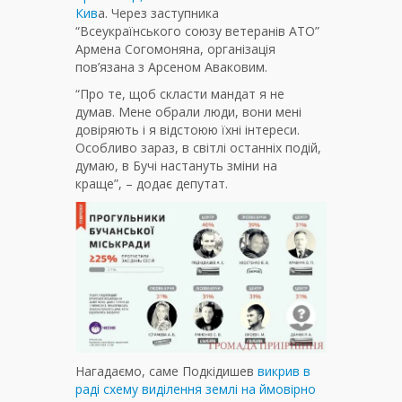
Кив
а. Через заступника
“Всеукраїнського союзу ветеранів АТО”
Армена Согомоняна, організація
пов’язана з Арсеном Аваковим.
“Про те, щоб скласти мандат я не
думав. Мене обрали люди, вони мені
довіряють і я відстоюю їхні інтереси.
Особливо зараз, в світлі останніх подій,
думаю, в Бучі настануть зміни на
краще”, – додає депутат.
Нагадаємо, саме Подкідишев
викрив в
раді схему виділення землі на ймовірно