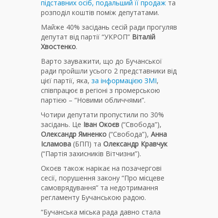
підставних осіб, подальший її продаж
та
розподіл коштів поміж депутатами.
Майже 40% засідань сесій ради прогуляв
депутат від партії “УКРОП”
Віталій
Хвостенко
.
Варто зауважити, що до Бучанської
ради пройшли усього 2 представники від
цієї партії, яка,
за інформацією ЗМІ
,
співпрацює в регіоні з промерською
партією – “Новими обличчями”.
Чотири депутати пропустили по 30%
засідань. Це
Іван Окоєв
(“Свобода”),
Олександр Ямненко
(“Свобода”),
Анна
Ісламова
(БПП) та
Олександр Кравчук
(“Партія захисників Вітчизни”).
Окоєв також нарікає на позачергові
сесії, порушення закону “Про місцеве
самоврядування” та недотримання
регламенту Бучанською радою.
“Бучанська міська рада давно стала