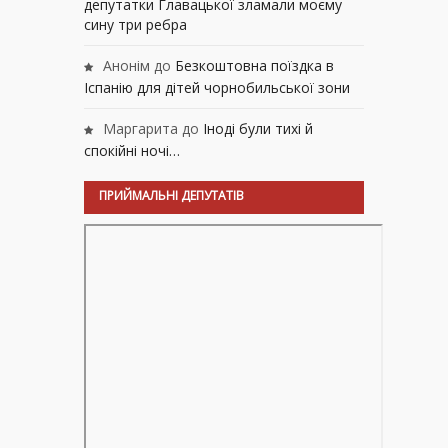
депутатки Главацької зламали моєму
сину три ребра
Анонім
до
Безкоштовна поїздка в
Іспанію для дітей чорнобильської зони
Маргарита
до
Іноді були тихі й
спокійні ночі…
ПРИЙМАЛЬНІ ДЕПУТАТІВ