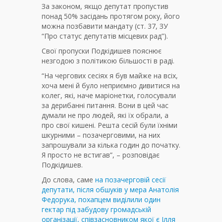
За законом, якщо депутат пропустив
понад 50% засідань протягом року, його
можна позбавити мандату (ст. 37, ЗУ
“Про статус депутатів місцевих рад”).
Свої пропуски Подкідишев пояснює
незгодою з політикою більшості в раді.
“На чергових сесіях я був майже на всіх,
хоча мені й було неприємно дивитися на
колег, які, наче маріонетки, голосували
за дерибанні питання. Вони в цей час
думали не про людей, які їх обрали, а
про свої кишені. Решта сесій були їхніми
шкурними – позачерговими, на них
запрошували за кілька годин до початку.
Я просто не встигав”, – розповідає
Подкідишев.
До слова, саме
на позачерговій сесії
депутати, після обшуків у мера Анатолія
Федорука, похапцем виділили один
гектар під забудову громадській
організації, співзасновником якої є Ілля