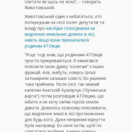
спитати як щось не ясно”, – говорить
Животовський.
Животовський один з небагатьох, хто
попереджав на сесії колег-депутатів та
владу про
наслідки голосування за
виділення земельних ділянок в лісі,
навіть якщо вони призначалися
родинам АТОвців
.
“Я ще тоді знав, що родинами АТОвців
просто прикриваються. Я намагався
пояснити свою думку “колегам” з інших
фракцій. Але, мабуть, комусь гроші
затьмарили залишки совісті, бо рішення
таки прийняли. Після сесії так званий
капелан Анатолій Кушнірчук (“Бучанська
варта”) потім розповідав АТОвцям, що
нібито я не хочу сім’ям героїв землю
давати. Довелось кожному пояснювати,
що виділення землі в лісі протизаконно
для будь-кого. Дуже неприємні відчуття
були насправді. Бо наче хотів, щоб по
совісті все зробили, а маєш чомусь