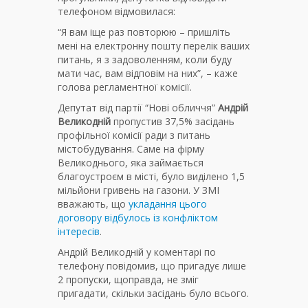
телефоном відмовилася:
“Я вам іще раз повторюю – пришліть
мені на електронну пошту перелік ваших
питань, я з задоволенням, коли буду
мати час, вам відповім на них”, – каже
голова регламентної комісії.
Депутат від партії “Нові обличчя”
Андрій
Великодній
пропустив 37,5% засідань
профільної комісії ради з питань
містобудування. Саме на фірму
Великоднього, яка займається
благоустроєм в місті, було виділено 1,5
мільйони гривень на газони. У ЗМІ
вважають, що
укладання цього
договору відбулось із конфліктом
інтересів
.
Андрій Великодній у коментарі по
телефону повідомив, що пригадує лише
2 пропуски, щоправда, не зміг
пригадати, скільки засідань було всього.