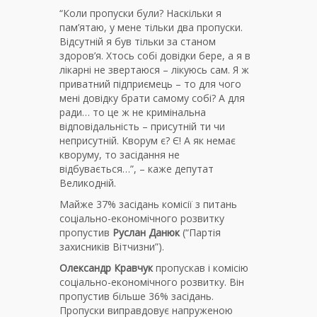
“Коли пропуски були? Наскільки я
пам’ятаю, у мене тільки два пропуски.
Відсутній я був тільки за станом
здоров’я. Хтось собі довідки бере, а я в
лікарні не звертаюся – лікуюсь сам. Я ж
приватний підприємець – то для чого
мені довідку брати самому собі? А для
ради… то це ж не кримінальна
відповідальність – присутній ти чи
неприсутній. Кворум є? Є! А як немає
кворуму, то засідання не
відбувається…”, – каже депутат
Великодній.
Майже 37% засідань комісії з питань
соціально-економічного розвитку
пропустив
Руслан Данюк
(“Партія
захисників Вітчизни”).
Олександр Кравчук
пропускав і комісію
соціально-економічного розвитку. Він
пропустив більше 36% засідань.
Пропуски виправдовує напруженою