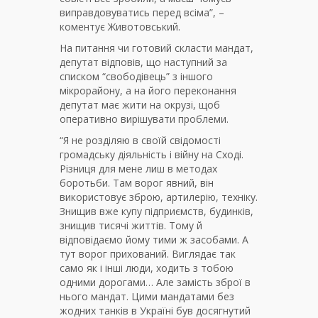
виправдовуватись перед всіма”, –
коментує Животовський.
На питання чи готовий скласти мандат,
депутат відповів, що наступний за
списком “свободівець” з іншого
мікрорайону, а на його переконання
депутат має жити на окрузі, щоб
оперативно вирішувати проблеми.
“Я не розділяю в своїй свідомості
громадську діяльність і війну на Сході.
Різниця для мене лиш в методах
боротьби. Там ворог явний, він
використовує зброю, артилерію, техніку.
Знищив вже купу підприємств, будинків,
знищив тисячі життів. Тому й
відповідаємо йому тими ж засобами. А
тут ворог прихований. Виглядає так
само як і інші люди, ходить з тобою
одними дорогами… Але замість зброї в
нього мандат. Цими мандатами без
жодних танків в Україні був досягнутий