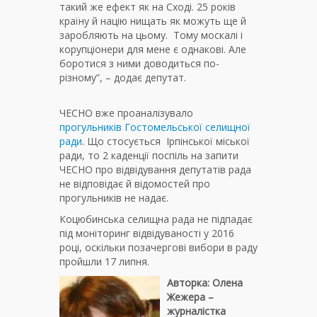
такий же ефект як на Сході. 25 років
країну й націю нищать як можуть ще й
заробляють на цьому. Тому москалі і
корупціонери для мене є однакові. Але
боротися з ними доводиться по-
різному”, – додає депутат.
ЧЕСНО вже проаналізувало
прогульників Гостомельської селищної
ради
. Що стосується Ірпінської міської
ради, то 2 каденції поспіль на запити
ЧЕСНО про відвідування депутатів рада
не відповідає й відомостей про
прогульників не надає.
Коцюбинська селищна рада не підпадає
під моніторинг відвідуваності у 2016
році, оскільки позачергові вибори в раду
пройшли 17 липня.
Авторка: Олена
Жежера –
журналістка