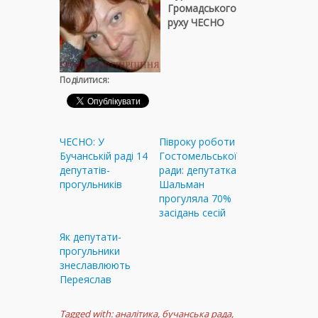
Громадського
руху ЧЕСНО
Поділитися:
ЧЕСНО: У
Півроку роботи
Бучанській раді 14
Гостомельської
депутатів-
ради: депутатка
прогульників
Шальман
прогуляла 70%
засідань сесій
Як депутати-
прогульники
знеславлюють
Переяслав
Tagged with:
аналітика
,
бучанська рада
,