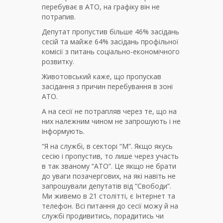
перебуває в АТО, на графіку він не
потрапив.
Депутат пропустив більше 46% засідань
сесій та майже 64% засідань профільної
комісії з питань соціально-економічного
розвитку.
Животовський каже, що пропускав
засідання з причин перебування в зоні
АТО.
А на сесії не потрапляв через те, що на
них належним чином не запрошують і не
інформують.
“Я на службі, в секторі “М”. Якщо якусь
сесію і пропустив, то лише через участь
в так званому “АТО”. Це якщо не брати
до уваги позачергових, на які навіть не
запрошували депутатів від “Свободи”.
Ми живемо в 21 столітті, є Інтернет та
телефон. Всі питання до сесії можу й на
службі продивитись, порадитись чи