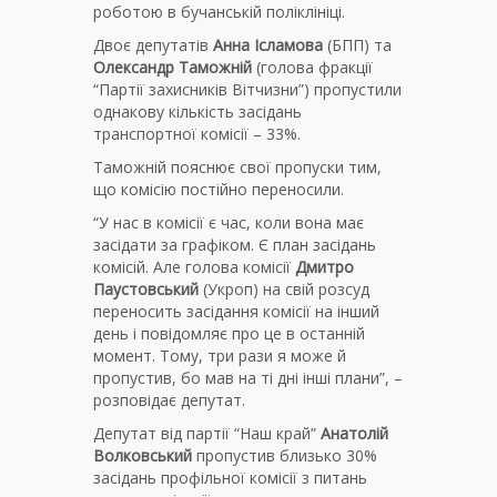
роботою в бучанській поліклініці.
Двоє депутатів
Анна Ісламова
(БПП) та
Олександр Таможній
(голова фракції
“Партії захисників Вітчизни”) пропустили
однакову кількість засідань
транспортної комісії – 33%.
Таможній пояснює свої пропуски тим,
що комісію постійно переносили.
“У нас в комісії є час, коли вона має
засідати за графіком. Є план засідань
комісій. Але голова комісії
Дмитро
Паустовський
(Укроп) на свій розсуд
переносить засідання комісії на інший
день і повідомляє про це в останній
момент. Тому, три рази я може й
пропустив, бо мав на ті дні інші плани”, –
розповідає депутат.
Депутат від партії “Наш край”
Анатолій
Волковський
пропустив близько 30%
засідань профільної комісії з питань