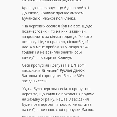
Кравчук переконує, що був на роботі.
До слова, Кравчук працює лікарем
Бучанської міської поліклініки.
“На чергових сесіях я був на всіх. Щодо
позачергових – то на них, зазвичай,
запрошують за кілька годин до їхнього
початку. Це, як правило, післяобідній
час. А у мене прийом як у лікаря з 14-ї
години і я не встигаю знайти собі
заміну”, – говорить Кравчук.
Сесії пропускав і депутат від “Партії
захисників Вітчизни”
Руслан Данюк
.
Загалом він пропустив більше 30%
засідань сесій.
“Одна була чергова сесія, я пропустив
через те, що їздив на поховання родича
на Західну Україну. Решта 3 засідання
були позачергові і я просто не встигав
на них”, – пояснює свої пропуски Данюк.