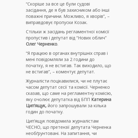
“Скоріше за все це були судові
засідання, де я був захисником або інші
поважні причини. Можливо, я хворів”, –
виправдовує пропуски Козак.
Стільки ж засідань регламентної комісії
пропустив і депутат від “Нових облич”
Олег Черненко
.
“Я працюю в органах внутрішніх справ і
мені повідомляли за 2 години до
початку, я не встигав. Так виходило, що
не встигав”, – коментує депутат.
Журналісти поцікавилися, чи не плутає
часом депутат сесії та комісії. Черненко
сказав, що саме на регламентну комісію,
яку очолює депутатка від БПП
Катерина
Цип’ящук,
його запрошували за кілька
годин до початку.
Цип’ящук повідомила журналістам
ЧЕСНО, що претензії депутата Черненка
необґрунтовані. На запитання, чи