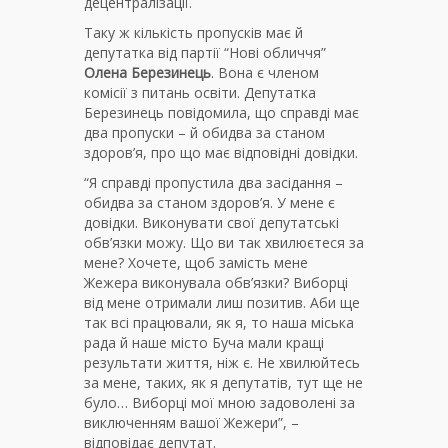
децентралізації.
Таку ж кількість пропусків має й
депутатка від партії “Нові обличчя”
Олена Березинець
. Вона є членом
комісії з питань освіти. Депутатка
Березинець повідомила, що справді має
два пропуски – й обидва за станом
здоров’я, про що має відповідні довідки.
“Я справді пропустила два засідання –
обидва за станом здоров’я. У мене є
довідки. Виконувати свої депутатські
обв’язки можу. Що ви так хвилюєтеся за
мене? Хочете, щоб замість мене
Жежера виконувала обв’язки? Виборці
від мене отримали лиш позитив. Аби ще
так всі працювали, як я, то наша міська
рада й наше місто Буча мали кращі
результати життя, ніж є. Не хвилюйтесь
за мене, таких, як я депутатів, тут ще не
було… Виборці мої мною задоволені за
виключенням вашої Жежери”, –
відповідає депутат.