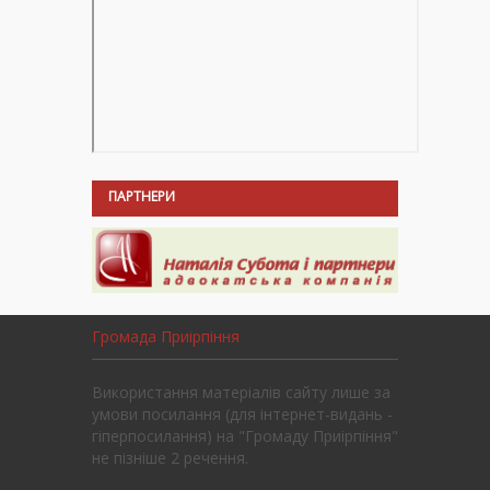
ПАРТНЕРИ
Громада Приірпіння
Використання матеріалів сайту лише за
умови посилання (для інтернет-видань -
гіперпосилання) на "Громаду Приірпіння"
не пізніше 2 речення.