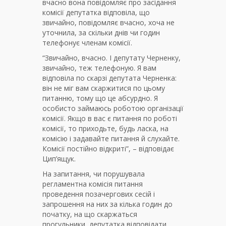
вчасно вона повідомляє про засідання
комісії депутатка відповіла, що
звичайно, повідомляє вчасно, хоча не
уточнила, за скільки днів чи годин
телефонує членам комісії.
“Звичайно, вчасно. І депутату Черненку,
звичайно, теж телефоную. Я вам
відповіла по скарзі депутата Черненка:
він не міг вам скаржитися по цьому
питанню, тому що це абсурдно. Я
особисто займаюсь роботою організації
комісії. Якщо в вас є питання по роботі
комісії, то приходьте, будь ласка, на
комісію і задавайте питання й слухайте.
Комісії постійно відкриті”, – відповідає
Цип’ящук.
На запитання, чи порушувала
регламентна комісія питання
проведення позачергових сесій і
запрошення на них за кілька годин до
початку, на що скаржаться
прогульники, депутатка відповідати