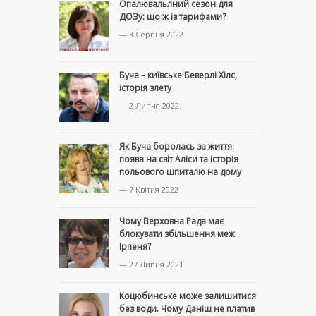
Опалювальлний сезон для
ДОЗу: що ж із тарифами?
— 3 Серпня 2022
Буча – київське Беверлі Хілс,
історія злету
— 2 Липня 2022
Як Буча боролась за життя:
поява на світ Аліси та історія
польового шпиталю на дому
— 7 Квітня 2022
Чому Верховна Рада має
блокувати збільшення меж
Ірпеня?
— 27 Липня 2021
Коцюбинське може залишитися
без води. Чому Даніш не платив