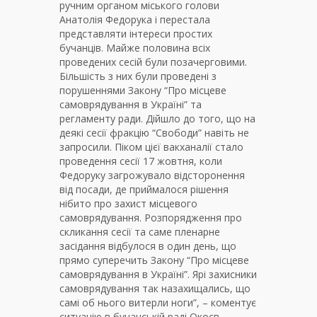
ручним органом міського голови
Анатолія Федорука і перестала
представляти інтереси простих
бучанців. Майже половина всіх
проведених сесій були позачерговими.
Більшість з них були проведені з
порушеннями Закону “Про місцеве
самоврядування в Україні” та
регламенту ради. Дійшло до того, що на
деякі сесії фракцію “Свободи” навіть не
запросили. Піком цієї вакханалії стало
проведення сесії 17 жовтня, коли
Федоруку загрожувало відсторонення
від посади, де приймалося рішення
нібито про захист місцевого
самоврядування. Розпорядження про
скликання сесії та саме пленарне
засідання відбулося в один день, що
прямо суперечить Закону “Про місцеве
самоврядування в Україні”. Ярі захисники
самоврядування так назахищались, що
самі об нього витерли ноги”, – коментує
ситуацію в бучанській раді Окоєв.