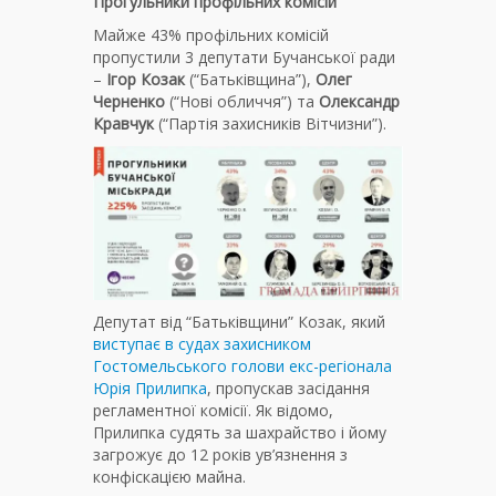
Прогульники профільних комісій
Майже 43% профільних комісій
пропустили 3 депутати Бучанської ради
–
Ігор Козак
(“Батьківщина”),
Олег
Черненко
(“Нові обличчя”) та
Олександр
Кравчук
(“Партія захисників Вітчизни”).
Депутат від “Батьківщини” Козак, який
виступає в судах захисником
Гостомельського голови екс-регіонала
Юрія Прилипка
, пропускав засідання
регламентної комісії. Як відомо,
Прилипка судять за шахрайство і йому
загрожує до 12 років ув’язнення з
конфіскацією майна.