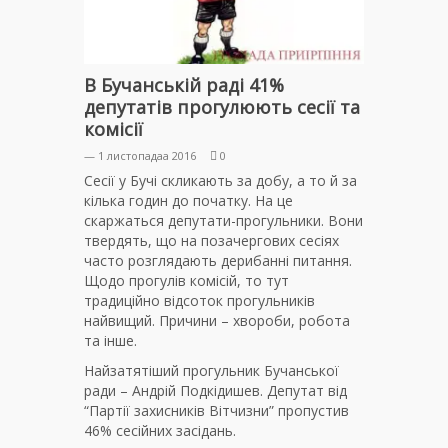
В Бучанській раді 41%
депутатів прогулюють сесії та
комісії
— 1 листопадаа 2016
0
Сесії у Бучі скликають за добу, а то й за
кілька годин до початку. На це
скаржаться депутати-прогульники. Вони
твердять, що на позачергових сесіях
часто розглядають дерибанні питання.
Щодо прогулів комісій, то тут
традиційно відсоток прогульників
найвищий. Причини – хвороби, робота
та інше.
Найзатятіший прогульник Бучанської
ради – Андрій Подкідишев. Депутат від
“Партії захисників Вітчизни” пропустив
46% сесійних засідань.