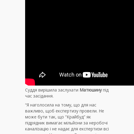
Суддя вирішила заслухати
Матюшину
під
час засідання.
“Я наголосила на тому, що для нас
важливо, щоб експертизу провели. Не
може бути так, що “Крайбуд” як
підрядник вимагає мільйони за неробочі
каналізацію і не надає для експертизи всі