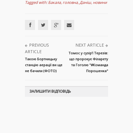
Tagged with:
Бакала
,
головна
,
Даніш
,
новини
PREVIOUS
NEXT ARTICLE
ARTICLE
Томос у сузір’ї Терезів:
Такою Бортницьку
що пророкує Філарету
станцію аерації ви ще
та Гоголю "#Команда
не бачили (ФОТО)
Порошенка"
ЗАЛИШИТИ ВІДПОВІДЬ