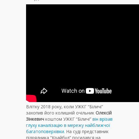
Влітку 2018 року, коли УЖКГ “Біличі”
захопив його колишній очільник
Олексій
Зінкевич
коштом УЖКГ “Біличі”
він врізав
глуху каналізацію в мережу найближчої
багатоповерхівки.
На суді представник
підрядника “Крайбуд” посилався на