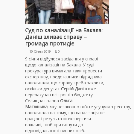
Суд по каналізації на Бакала:
Даніш зливає справу –
громада протидіє
— 10 Січня 2019
0
9 січня відбулося засідання у справі
щодо каналізації на Бакала. У суді
прокуратура вимагала таки провести
експертизу, представники підрядника
наполягали, що справу треба закрити,
оскільки депутат
Сергій Даніш
вже
перерахував всі гроші з бюджету.
Селищна голова
Ольга
Матюшина
, яку незаконно вп’яте усунули з реєстру,
наполягала на тому, що каналізація не
працює і результати експертизи
важливі, щоб притягнути до
відповідальності винних осіб.