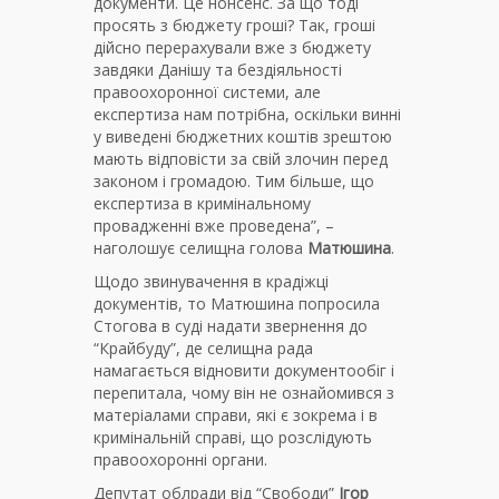
документи. Це нонсенс. За що тоді
просять з бюджету гроші? Так, гроші
дійсно перерахували вже з бюджету
завдяки Данішу та бездіяльності
правоохоронної системи, але
експертиза нам потрібна, оскільки винні
у виведені бюджетних коштів зрештою
мають відповісти за свій злочин перед
законом і громадою. Тим більше, що
експертиза в кримінальному
провадженні вже проведена”, –
наголошує селищна голова
Матюшина
.
Щодо звинувачення в крадіжці
документів, то Матюшина попросила
Стогова в суді надати звернення до
“Крайбуду”, де селищна рада
намагається відновити документообіг і
перепитала, чому він не ознайомився з
матеріалами справи, які є зокрема і в
кримінальній справі, що розслідують
правоохоронні органи.
Депутат облради від “Свободи”
Ігор