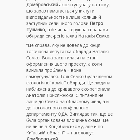
Домбровський
акцентує увагу на тому,
що зараз намагається уникнути
відповідальності не лише колишній
заступник селищного голови
Петро
Пушанко
, а й чинна керуюча справами
облради екс-регіоналка
Наталія Семко
.
“Це справа, яку не довела до кінця
тогочасна депутатка облради Наталія
Семко. Вона засвітилася на етапі
оформлення цього проекту, а коли
виникла проблема – вона
самоусунулася. Тоді Семко була членом
екологічної комісії облради. Це людина
наближена до кривавого екс-регіонала
Анатолія Присяжнюка. Є питання не
лише до Семко на обласному рівні, а й
до тогочасного профільного
департаменту ОДА. Виглядає так, що це
була організована злочинна схема. Це
не лише в Коцюбинському, але й по
Київській області”, – наголошує
Домбровський
.