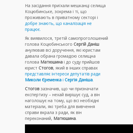
На засідання приїхали мешканці селища
Коцюбинське, зокрема і ті, що
проживають в приватному секторі і
добре знають, що каналізація не
працює.
Як виявилося, третій самопроголошений
голова Коцюбинського
Сергій Даніш
анулював всі доручення, які юристам
давала обрана громадою селищна
голова
Матюшина
і до суду прийшов
юрист
Стогов
, який в інших справах
представляє інтереси депутатів ради
Миколи Єременка
і
Сергія Даніша
.
Стогов
зазначив, що чи призначати
експертизу – нехай вирішує суд, а він
наголошує на тому, що всі необхідні
матеріали, які треба для вивчення
справи вкрала з ради, як він
переконаний,
Матюшина
.