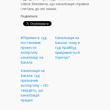
слвоа Зінкевича, що каналізація справна
і питань до неї немає.
Поділитися:
#Перемога: суд
Каналізація на
постановив
Бакала: чому в
провести
суді Крайбуд
екпертизу
прикривається
каналізації на
Узречук?
Бакала
Каналізація на
Бакала: суд
призначив
експертизу – НО
твердять, що
каналізація
працює