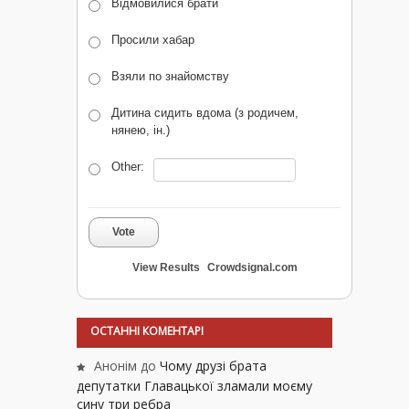
Відмовилися брати
Просили хабар
Взяли по знайомству
Дитина сидить вдома (з родичем,
нянею, ін.)
Other:
Vote
View Results
Crowdsignal.com
ОСТАННІ КОМЕНТАРІ
Анонім
до
Чому друзі брата
депутатки Главацької зламали моєму
сину три ребра