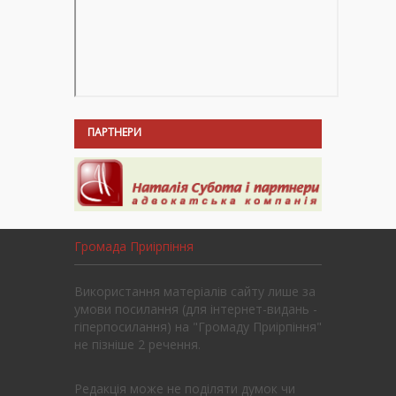
ПАРТНЕРИ
Громада Приірпіння
Використання матеріалів сайту лише за
умови посилання (для інтернет-видань -
гіперпосилання) на "Громаду Приірпіння"
не пізніше 2 речення.
Редакція може не поділяти думок чи