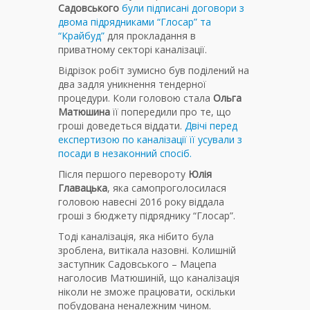
Садовського
були підписані договори з
двома підрядниками “Глосар” та
“Крайбуд”
для прокладання в
приватному секторі каналізації.
Відрізок робіт зумисно був поділений на
два задля уникнення тендерної
процедури. Коли головою стала
Ольга
Матюшина
її попередили про те, що
гроші доведеться віддати.
Двічі перед
експертизою по каналізації її усували з
посади в незаконний спосіб.
Після першого перевороту
Юлія
Главацька
, яка самопроголосилася
головою навесні 2016 року віддала
гроші з бюджету підряднику “Глосар”.
Тоді каналізація, яка нібито була
зроблена, витікала назовні. Колишній
заступник Садовського – Мацепа
наголосив Матюшиній, що каналізація
ніколи не зможе працювати, оскільки
побудована неналежним чином.