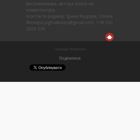
висловлювань автора блогу чи
коментатора.
Контакти редакції: Ірина Федорів, Олена
Жежера pigmaliones@gmail.com, +38 050
2000 539
Громада Приірпіння
Поділитися: