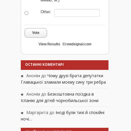
нянею, ін.)
Other:
Vote
View Results
Crowdsignal.com
ОСТАННІ КОМЕНТАРІ
Анонім
до
Чому друзі брата депутатки
Главацької зламали моєму сину три ребра
Анонім
до
Безкоштовна поїздка в
Іспанію для дітей чорнобильської зони
Маргарита
до
Іноді були тихі й спокійні
ночі…