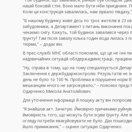
нашій боковій стіні. Воно мало бути ніби приєднане.
Коли ця конструкція завалилась, нам зірвало півдаху
“В нашому будинку живе десь по троє жителів в 23 к
забудовники, а Департамент з питань виконання покар
чекаємо снігу. Кажуть, той будинок завалився через п
ґрунту? Там після завалу кілька годин вода лилась 
тюрми,” – додає він.
В прес-службі МНС області пояснили, що це не їхні п
надзвичайних ситуацій облдержадміністрації, працівник
“Ну, справа в тому, що на тому спеціалізується Деп
Заключення є держбудархконтролю. Результатів не знаю
день не було то 100 %. Проблема в порушенні норм бу
мешканцям нічого не загрожувало,” – пояснює предст
Одарченко Микола Анатолійович.
Для уточнення інформації й пошуку акту він попросив
“Я знайшов акт. Зачитую. Ймовірно причинами руйнув
ймовірність того, що можуть бути зсуви ґрунту. Але 
огляду потреби евакуйовувати не було. Дах пошкодил
йшло примикання,” – оцінює ситуацію Одарченко.