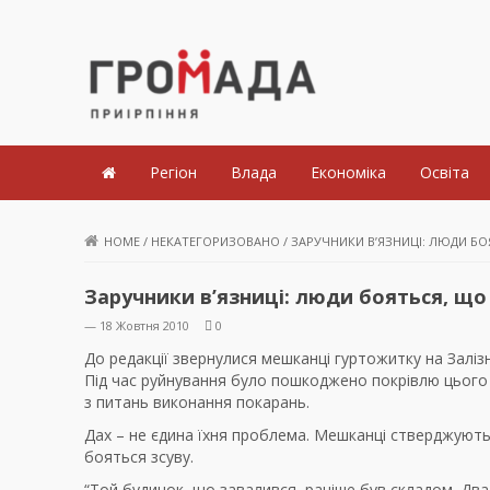
Громада Приірпіння
Регіон
Влада
Економіка
Освіта
HOME
/
НЕКАТЕГОРИЗОВАНО
/
ЗАРУЧНИКИ В’ЯЗНИЦІ: ЛЮДИ БО
Заручники в’язниці: люди бояться, що
— 18 Жовтня 2010
0
До редакції звернулися мешканці гуртожитку на Залізни
Під час руйнування було пошкоджено покрівлю цього
з питань виконання покарань.
Дах – не єдина їхня проблема. Мешканці стверджують
бояться зсуву.
“Той будинок, що завалився, раніше був складом. Два