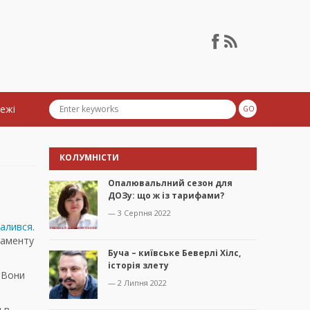
тежі
КОЛУМНІСТИ
Опалювальлний сезон для
ДОЗу: що ж із тарифами?
— 3 Серпня 2022
валився
.
таменту
Буча – київське Беверлі Хілс,
історія злету
 Вони
— 2 Липня 2022
 в