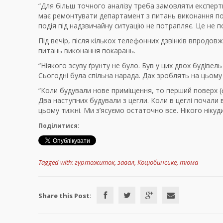
“Для більш точного аналізу треба замовляти експертиз
має ремонтувати департамент з питань виконання покар
подія під надзвичайну ситуацію не потрапляє. Це не 
Під вечір, після кількох телефонних дзвінків впродо
питань виконання покарань.
“Ніякого зсуву ґрунту не було. Був у цих двох будіве
Сьогодні була спільна нарада. Дах зроблять на цьому
“Коли будували нове приміщення, то перший поверх (
Два наступних будували з цегли. Коли в цеглі почали в
цьому тижні. Ми з’ясуємо остаточно все. Нікого нікуди
Поділитися:
Tagged with:
гуртожиток
,
завал
,
Коцюбинське
,
тюма
Share this Post: