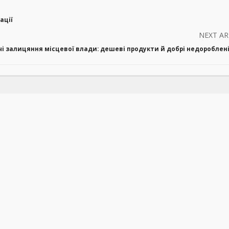
ації
NEXT AR
і залицяння місцевої влади: дешеві продукти й добрі недороблен