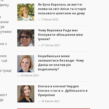
динку.
Як Буча боролась за життя:
поява на світ Аліси та історія
польового шпиталю на дому
и
— 7 Квітня 2022
жахом
сув
Чому Верховна Рада має
ручники
блокувати збільшення меж
Ірпеня?
ня з
— 27 Липня 2021
ння.
Коцюбинське може
в той
залишитися без води. Чому
Даніш не платив рік
водоканалу?
страції
— 26 Квітня 2021
Клочка в клочки! Нардеп
Клочко стає в.о. Дубінського в
омент
Приірпінні
 де
— 10 Квітня 2021