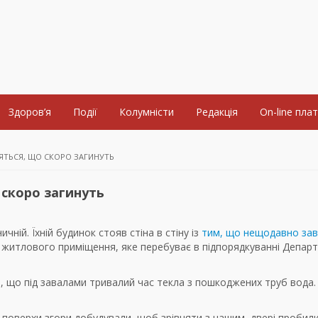
Здоров’я
Події
Колумністи
Редакція
On-line пла
ЯТЬСЯ, ЩО СКОРО ЗАГИНУТЬ
 скоро загинуть
чній. Їхній будинок стояв стіна в стіну із
тим, що нещодавно за
 житлового приміщення, яке перебуває в підпорядкуванні Депар
, що під завалами тривалий час текла з пошкоджених труб вода.
 поверхи згори добудували, щоб зрівняти з нашим, двері пробили