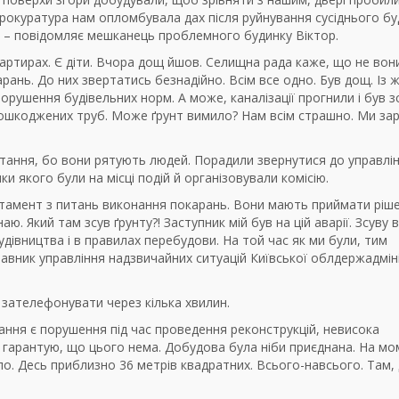
 Прокуратура нам опломбувала дах після руйнування сусіднього бу
,” – повідомляє мешканець проблемного будинку Віктор.
вартирах. Є діти. Вчора дощ йшов. Селищна рада каже, що не вон
ань. До них звертатись безнадійно. Всім все одно. Був дощ. Із 
орушення будівельних норм. А може, каналізації прогнили і був з
з пошкоджених труб. Може ґрунт вимило? Нам всім страшно. Ми за
итання, бо вони рятують людей. Порадили звернутися до управлін
и якого були на місці подій й організовували комісію.
артамент з питань виконання покарань. Вони мають приймати ріше
. Який там зсув ґрунту?! Заступник мій був на цій аварії. Зсуву 
дівництва і в правилах перебудови. На той час як ми були, тим
авник управління надзвичайних ситуацій Київської облдержадміні
 зателефонувати через кілька хвилин.
ання є порушення під час проведення реконструкцій, невисока
я гарантую, що цього нема. Добудова була ніби приєднана. На м
о. Десь приблизно 36 метрів квадратних. Всього-навсього. Там,