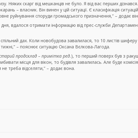
у. Ніяких скарг від мешканців не було. Я від вас перших дізнався
ань – власник. Він винен у цій ситуації. Є класифікація ситуацій
повне руйнування споруди громадського призначення,” – додає він
вж дня, вдалося отримати інформацію від прес-служби Департамен
ль спільний дах. Коли новобудова завалилася, то 10 листів шиферу
 тижні,” – пояснює ситуацію Оксана Вєлкова-Лагода.
старий продсклад – примітка ред.
), то перший поверх був з раку
ибивати місця для вікон, то будівля завалилась. Але буде комісія
 не треба відселяти,” – додає вона.