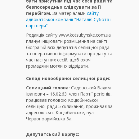
бути присутнім під час сесії ради та
безпосередньо слідкувати за її
перебігом.
За матеріалами
сайту
адвокатської компанії “Наталія Субота і
партнери”
.
Редакція сайту www.kotsubynske.com.ua
планує ініціювати розміщення на сайті
біографій всіх депутатів селищної ради
та оперативно інформувати про дату та
час наступних сесій, щоб охочі
громадяни могли їх відвідати.
Склад новообраної селищної ради:
Селищний голова:
Садовський Вадим
Іванович – 16.02.63. член Партії регіонів,
працював головою Коцюбинської
селищної ради 5 скликання, проживає за
адресою смт. Коцюбинське, вул.
Червоноармійська 5а.
Депутатський корпус: