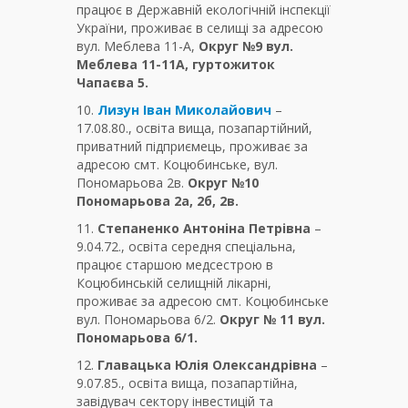
працює в Державній екологічній інспекції
України, проживає в селищі за адресою
вул. Меблева 11-А,
Округ №9 вул.
Меблева 11-11А, гуртожиток
Чапаєва 5.
10.
Лизун Іван Миколайович
–
17.08.80., освіта вища, позапартійний,
приватний підприємець, проживає за
адресою смт. Коцюбинське, вул.
Пономарьова 2в.
Округ №10
Пономарьова 2а, 2б, 2в.
11.
Степаненко Антоніна Петрівна
–
9.04.72., освіта середня спеціальна,
працює старшою медсестрою в
Коцюбинській селищній лікарні,
проживає за адресою смт. Коцюбинське
вул. Пономарьова 6/2.
Округ № 11 вул.
Пономарьова 6/1.
12.
Главацька Юлія Олександрівна
–
9.07.85., освіта вища, позапартійна,
завідувач сектору інвестицій та