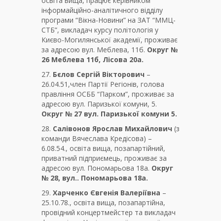
освіта вища, працює керівником
інформайційно-аналітичного відділу
програми “Вікна-Новини” на ЗАТ “ММЦ-
СТБ”, викладач курсу політологія у
Києво-Могилянської академії, проживає
за адресою вул. Меблева, 11б.
Округ №
26 Меблева 11б, Лісова 20а.
27.
Бєлов Сергій Вікторович
–
26.04.51,член Партії Регіонів, голова
правління ОСББ “Парком”, проживає за
адресою вул. Паризької комуни, 5.
Округ № 27 вул. Паризької комуни 5.
28.
Салівонов Ярослав Михайлович
(з
команди Вячеслава Кредісова) –
6.08.54., освіта вища, позапартійний,
приватний підприємець, проживає за
адресою вул. Пономарьова 18а.
Округ
№ 28, вул.. Пономарьова 18а.
29.
Харченко Євгенія Валеріївна
–
25.10.78., освіта вища, позапартійна,
провідний концертмейстер та викладач