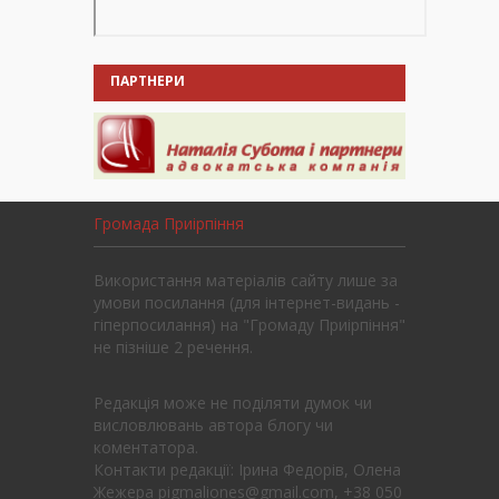
ПАРТНЕРИ
Громада Приірпіння
Використання матеріалів сайту лише за
умови посилання (для інтернет-видань -
гіперпосилання) на "Громаду Приірпіння"
не пізніше 2 речення.
Редакція може не поділяти думок чи
висловлювань автора блогу чи
коментатора.
Контакти редакції: Ірина Федорів, Олена
Жежера pigmaliones@gmail.com, +38 050