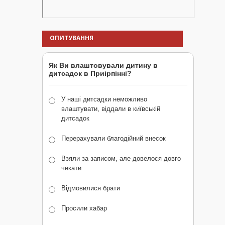
ОПИТУВАННЯ
Як Ви влаштовували дитину в
дитсадок в Приірпінні?
У наші дитсадки неможливо
влаштувати, віддали в київській
дитсадок
Перерахували благодійний внесок
Взяли за записом, але довелося довго
чекати
Відмовилися брати
Просили хабар