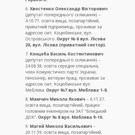
6.
Хвостенко Олександр Вікторович
(депутат попереднього скликання) –
4.10.71. освіта вища, позапартійний,
приватний підприємець, проживає за
адресою смт. Коцюбинське, вул.
Островського.
Округ № 6 вул. Лісова
20, вул. Лісова (приватний сектор).
7.
Концеба Василь Костянтинович
(депутат попереднього скликання) –
24.08.38. освіта середня спеціальна,
член Комуністичної партії України,
пенсіонер, ветеран праці, проживає за
адресою смт. Коцюбинське вул.
Меблева.
Округ №7 вул. Меблева 1-8.
8.
Мамчич Микола Якович
– 6.11.37.
освіта вища, позапартійний, працює
головним інженером на ЗАТ “Білицький
ДОК”.
Округ № 8 вул. Меблева 9-10.
9.
Магей Микола Васильович
–
20.11.59. освіта вища, позапартійний,