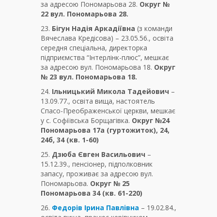
за адресою Пономарьова 28.
Округ №
22 вул. Пономарьова 28.
23.
Бігун Надія Аркадіївна
(з команди
Вячеслава Кредісова) – 23.05.56., освіта
середня спеціальна, директорка
підприємства “Інтерлінк-плюс”, мешкає
за адресою вул. Пономарьова 18.
Округ
№ 23 вул. Пономарьова 18.
24.
Ільницький Микола Тадейович
–
13.09.77., освіта вища, настоятель
Спасо-Преображенської церкви, мешкає
у с. Софіївська Борщагівка.
Округ №24
Пономарьова 17а (гуртожиток), 24,
24б, 34 (кв. 1-60)
25.
Дзюба Євген Васильович
–
15.12.39., пенсіонер, підполковник
запасу, проживає за адресою вул.
Пономарьова.
Округ № 25
Пономарьова 34 (кв. 61-220)
26.
Федорів Ірина Павлівна
– 19.02.84.,