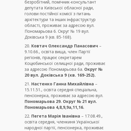
безробітний, помічник-консультант
депутата Київської обласної ради,
голови постійної комісії з питань
архітектури та інших інфраструктур
області, проживає за адресою вул.
Пономарьова 6. Округ № 19 вул.
Доківська 9 (кв. 85-168).
20.
Ковтач Олександр Панасович
–
9.10.66., освіта вища, член Партії
регіонів, працює секретарем
Коцюбинської селищної ради, проживає
за адресою Пономарьова 6а.
Округ №
20 вул. Доківська 9 (кв. 169-252).
21.
Настенко Ганна Михайлівна
–
15.11.51., освіта середня спеціальна,
пенсіонерка, проживає за адресою вул.
Пономарьова 29. Округ № 21 вул.
Пономарьова 4,8,9,9а,11,16.
22.
Пегета Марія Іванівна
– 17.08.49.,
освіта середня, членкиня Української
народної партії, пенсіонерка, проживає