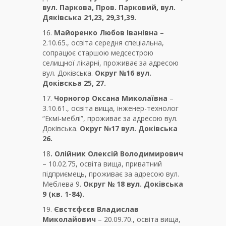
вул. Паркова, Пров. Парковий, вул.
Дяківська 21,23, 29,31,39.
16.
Майоренко Любов Іванівна
–
2.10.65., освіта середня спеціальна,
сопрацює старшою медсестрою
селищної лікарні, проживає за адресою
вул. Доківська.
Округ №16 вул.
Доківскьа 25, 27.
17.
Чорногор Оксана Миколаївна
–
3.10.61., освіта вища, інженер-технолог
“Екмі-меблі”, проживає за адресою вул.
Доківська.
Округ №17 вул. Доківська
26.
18
. Олійник Олексій Володимирович
– 10.02.75, освіта вища, приватний
підприємець, проживає за адресою вул.
Меблева 9.
Округ № 18 вул. Доківська
9 (кв. 1-84).
19.
Євстєфєєв Владислав
Миколайович
– 20.09.70., освіта вища,