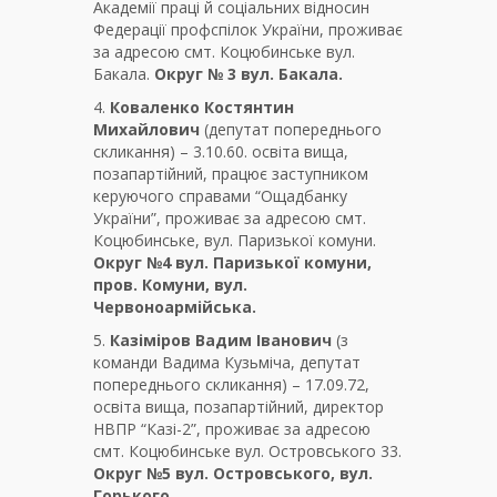
Академії праці й соціальних відносин
Федерації профспілок України, проживає
за адресою смт. Коцюбинське вул.
Бакала.
Округ № 3 вул. Бакала.
4.
Коваленко Костянтин
Михайлович
(депутат попереднього
скликання) – 3.10.60. освіта вища,
позапартійний, працює заступником
керуючого справами “Ощадбанку
України”, проживає за адресою смт.
Коцюбинське, вул. Паризької комуни.
Округ №4 вул. Паризької комуни,
пров. Комуни, вул.
Червоноармійська.
5.
Казіміров Вадим Іванович
(з
команди Вадима Кузьміча, депутат
попереднього скликання) – 17.09.72,
освіта вища, позапартійний, директор
НВПР “Казі-2”, проживає за адресою
смт. Коцюбинське вул. Островського 33.
Округ №5 вул. Островського, вул.
Горького.