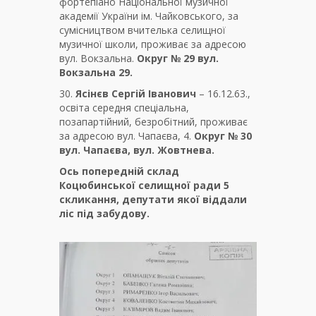
фортепіано Національної музичної
академії України ім. Чайковського, за
сумісництвом вчителька селищної
музичної школи, проживає за адресою
вул. Вокзальна.
Округ № 29 вул.
Вокзальна 29.
30.
Ясінєв Сергій Іванович
– 16.12.63.,
освіта середня спеціальна,
позапартійний, безробітний, проживає
за адресою вул. Чапаєва, 4.
Округ № 30
вул. Чапаєва, вул. Жовтнева.
Ось попередній склад
Коцюбинської селищної ради 5
скликання, депутати якої віддали
ліс під забудову.