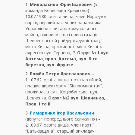
1.
Миколаєнко Юрій Іванович
(з
команди Вячеслава Кредісова) –
10.07.1980. освіта вища, член Народної
партії, перший заступник начальника
Управління з питань комунального
майна, підприємства і приватизації
Шевченківській райдержадміністрації
міста Києва, проживає в місті Києві за
адресою вул. Герцена, 7.
Округ № 1 вул.
Артема, пров. Артема, вул. 8-го
березня, вул. Фрунзе.
2.
Бомба Петро Ярославович
–
11.07.62. освіта вища, позапартійний,
працює директором “Білпромпостач”,
проживає в смт. Коцюбинське, вул.
Шевченка.
Округ №2 вул. Шевченка,
Пров. І та ІІ.
3.
Римаренко Ігор Васильович
(депутат попереднього скликання) –
21.09.67. освіта вища, член партії
“Батьківщина”, старший викладач