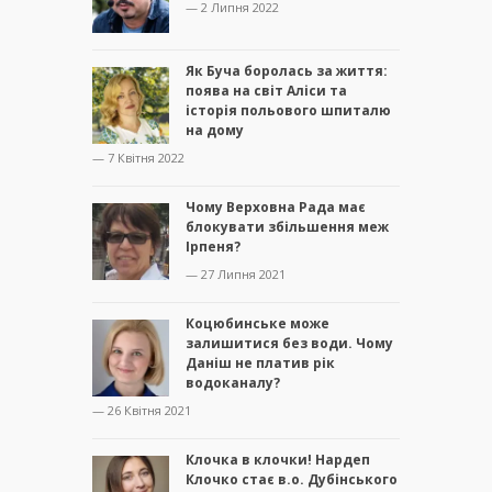
— 2 Липня 2022
Як Буча боролась за життя:
поява на світ Аліси та
історія польового шпиталю
на дому
— 7 Квітня 2022
Чому Верховна Рада має
блокувати збільшення меж
Ірпеня?
— 27 Липня 2021
Коцюбинське може
залишитися без води. Чому
Даніш не платив рік
водоканалу?
— 26 Квітня 2021
Клочка в клочки! Нардеп
Клочко стає в.о. Дубінського