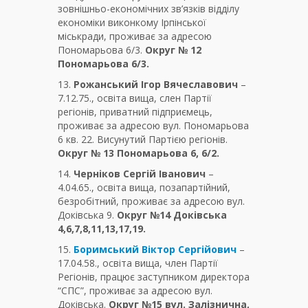
зовнішньо-економічних зв’язків відділу
економіки виконкому Ірпінської
міськради, проживає за адресою
Пономарьова 6/3.
Округ № 12
Пономарьова 6/3.
13.
Рожанський Ігор Вячеславович
–
7.12.75., освіта вища, слен Партії
регіонів, приватний підприємець,
проживає за адресою вул. Пономарьова
6 кв. 22. Висунутий Партією регіонів.
Округ № 13 Пономарьова 6, 6/2.
14.
Черніков Сергій Іванович
–
4.04.65., освіта вища, позапартійний,
безробітний, проживає за адресою вул.
Доківська 9.
Округ №14 Доківська
4,6,7,8,11,13,17,19.
15.
Боримський Віктор Сергійович
–
17.04.58., освіта вища, член Партії
Регіонів, працює заступником директора
“СПС”, проживає за адресою вул.
Доківська.
Округ №15 вул. Залізнична,