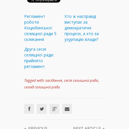
Регламент
Хто ж насправді
роботи
виступає за
Коцюбинської
демократичні
селищної ради 5
процеси, а хто за
скликання
узурпацію влади?
Друга сесія
селищної ради:
прийнято
регламент
Tagged with:
засідання
,
сесія селищної ради
,
склад селищної ради
PREVIOUS
NEXT ARTICLE