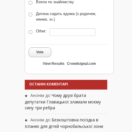
Взяли по знайомству
Дитина сидить вдома (з родичем,
нянею, ін.)
Other:
Vote
View Results
Crowdsignal.com
ОСТАННІ КОМЕНТАРІ
Анонім
до
Чому друзі брата
депутатки Главацької зламали моєму
сину три ребра
Анонім
до
Безкоштовна поїздка в
Іспанію для дітей чорнобильської зони