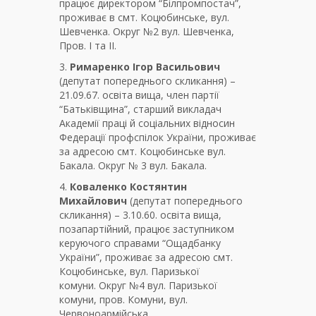
працює директором “Білпромпостач”,
проживає в смт. Коцюбинське, вул.
Шевченка. Округ №2 вул. Шевченка,
Пров. І та ІІ.
3.
Римаренко Ігор Васильович
(депутат попереднього скликання) –
21.09.67. освіта вища, член партії
“Батьківщина”, старший викладач
Академії праці й соціальних відносин
Федерації профспілок України, проживає
за адресою смт. Коцюбинське вул.
Бакала. Округ № 3 вул. Бакала.
4.
Коваленко Костянтин
Михайлович
(депутат попереднього
скликання) – 3.10.60. освіта вища,
позапартійний, працює заступником
керуючого справами “Ощадбанку
України”, проживає за адресою смт.
Коцюбинське, вул. Паризької
комуни. Округ №4 вул. Паризької
комуни, пров. Комуни, вул.
Червоноармійська.