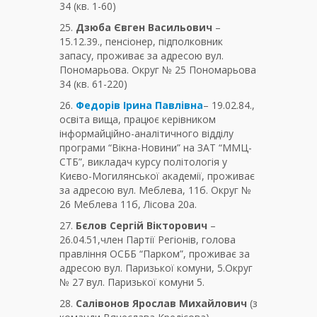
34 (кв. 1-60)
25.
Дзюба Євген Васильович
–
15.12.39., пенсіонер, підполковник
запасу, проживає за адресою вул.
Пономарьова. Округ № 25 Пономарьова
34 (кв. 61-220)
26.
Федорів Ірина Павлівна
– 19.02.84.,
освіта вища, працює керівником
інформайційно-аналітичного відділу
програми “Вікна-Новини” на ЗАТ “ММЦ-
СТБ”, викладач курсу політологія у
Києво-Могилянської академії, проживає
за адресою вул. Меблева, 11б. Округ №
26 Меблева 11б, Лісова 20а.
27.
Бєлов Сергій Вікторович
–
26.04.51,член Партії Регіонів, голова
правління ОСББ “Парком”, проживає за
адресою вул. Паризької комуни, 5.Округ
№ 27 вул. Паризької комуни 5.
28.
Салівонов Ярослав Михайлович
(з