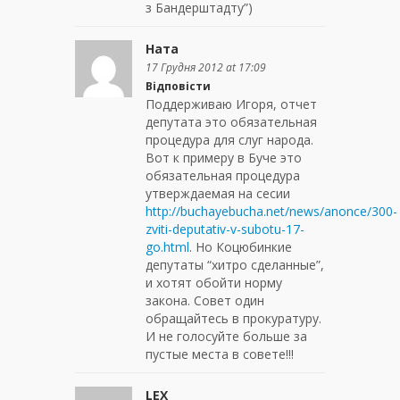
з Бандерштадту”)
Ната
17 Грудня 2012 at 17:09
Відповісти
Поддерживаю Игоря, отчет
дeпутата это обязательная
процедура для слуг народа.
Вот к примеру в Буче это
обязательная процедура
утверждаемая на сесии
http://buchayebucha.net/news/anonce/300-
zviti-deputativ-v-subotu-17-
go.html
. Но Коцюбинкие
депутаты “хитро сделанные”,
и хотят обойти норму
закона. Совет один
обращайтесь в прокуратуру.
И не голосуйте больше за
пустые места в совете!!!
LEX