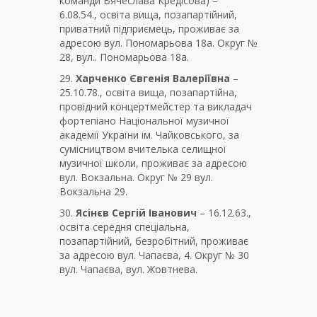
команди Вячеслава Кредісова) –
6.08.54., освіта вища, позапартійний,
приватний підприємець, проживає за
адресою вул. Пономарьова 18а. Округ №
28, вул.. Пономарьова 18а.
29.
Харченко Євгенія Валеріївна
–
25.10.78., освіта вища, позапартійна,
провідний концертмейстер та викладач
фортепіано Національної музичної
академії України ім. Чайковського, за
сумісництвом вчителька селищної
музичної школи, проживає за адресою
вул. Вокзальна. Округ № 29 вул.
Вокзальна 29.
30.
Ясінєв Сергій Іванович
– 16.12.63.,
освіта середня спеціальна,
позапартійний, безробітний, проживає
за адресою вул. Чапаєва, 4. Округ № 30
вул. Чапаєва, вул. Жовтнева.