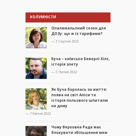
КОЛУМНІСТИ
Опалювальлний сезон для
ДОЗу: що ж із тарифами?
— 3 Серпня 2022
Буча – київське Беверлі Хілс,
історія злету
— 2 Липня 2022
Як Буча боролась за життя:
поява на світ Аліси та
історія польового шпиталю
на дому
— 7 Квітня 2022
Чому Верховна Рада має
блокувати збільшення меж