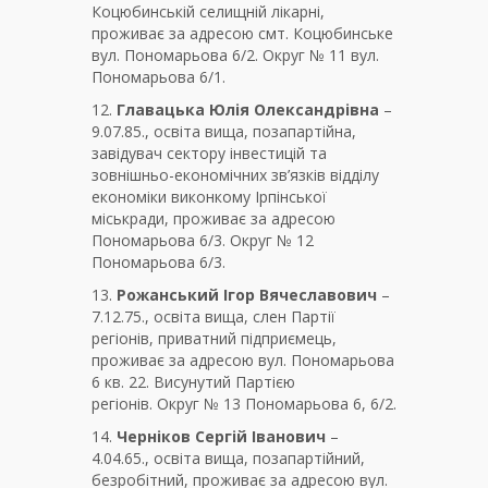
Коцюбинській селищній лікарні,
проживає за адресою смт. Коцюбинське
вул. Пономарьова 6/2. Округ № 11 вул.
Пономарьова 6/1.
12.
Главацька Юлія Олександрівна
–
9.07.85., освіта вища, позапартійна,
завідувач сектору інвестицій та
зовнішньо-економічних зв’язків відділу
економіки виконкому Ірпінської
міськради, проживає за адресою
Пономарьова 6/3. Округ № 12
Пономарьова 6/3.
13.
Рожанський Ігор Вячеславович
–
7.12.75., освіта вища, слен Партії
регіонів, приватний підприємець,
проживає за адресою вул. Пономарьова
6 кв. 22. Висунутий Партією
регіонів. Округ № 13 Пономарьова 6, 6/2.
14.
Черніков Сергій Іванович
–
4.04.65., освіта вища, позапартійний,
безробітний, проживає за адресою вул.