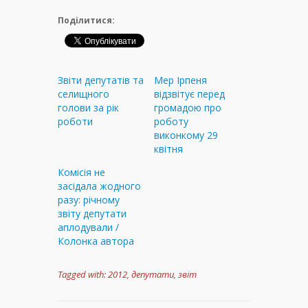
Поділитися:
Звіти депутатів та
Мер Ірпеня
селищного
відзвітує перед
голови за рік
громадою про
роботи
роботу
виконкому 29
квітня
Комісія не
засідала жодного
разу: річному
звіту депутати
аплодували /
Колонка автора
Tagged with:
2012
,
депутати
,
звіт