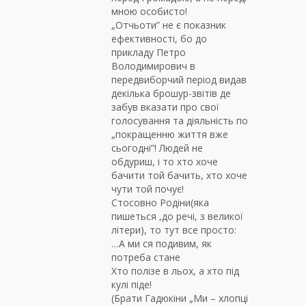
мною особисто!
„Отчьоти” не є показник
ефективності, бо до
прикладу Петро
Володимирович в
передвиборчий період видав
декілька брошур-звітів де
забув вказати про свої
голосування та діяльність по
„покращенню життя вже
сьогодні”! Людей не
обдуриш, і то хто хоче
бачити той бачить, хто хоче
чути той почує!
Стосовно Родіни(яка
пишеться ,до речі, з великої
літери), то тут все просто:
…А ми ся подивим, як
потреба стане
Хто полізе в льох, а хто під
кулі піде!
(Брати Гадюкіни „Ми – хлопці