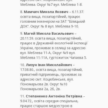
Меблева. Округ №7 вул. Меблева 1-8.
8.
Мамчич Микола Якович
– 6.11.37.
освіта вища, позапартійний, працює
головним інженером на ЗАТ “Білицький
ДОК”. Округ № 8 вул. Меблева 9-10.
9.
Магей Микола Васильович
–
20.11.59. освіта вища, позапартійний,
працює в Державній екологічній інспекції
України, проживає в селищі за адресою
вул. Меблева 11-А, Округ №9 вул.
Меблева 11-11А, гуртожиток Чапаєва 5.
10.
Лизун Іван Миколайович
–
17.08.80., освіта вища, позапартійний,
приватний підприємець, проживає за
адресою смт. Коцюбинське, вул.
Пономарьова 2в. Округ №10
Пономарьова 2а, 2б, 2в.
11.
Степаненко Антоніна Петрівна
–
9.04.72., освіта середня спеціальна,
працює старшою медсестрою в