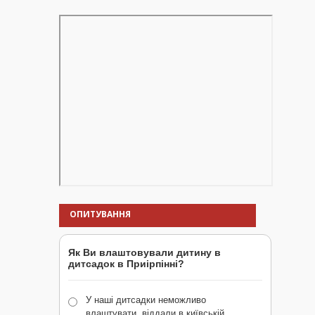
ОПИТУВАННЯ
Як Ви влаштовували дитину в
дитсадок в Приірпінні?
У наші дитсадки неможливо
влаштувати, віддали в київській