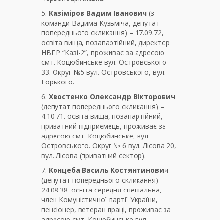
5.
Казіміров Вадим Іванович
(з
команди Вадима Кузьміча, депутат
попереднього скликання) – 17.09.72,
освіта вища, позапартійний, директор
НВПР “Казі-2”, проживає за адресою
смт. Коцюбинське вул. Островського
33. Округ №5 вул. Островського, вул.
Горького.
6.
Хвостенко Олександр Вікторович
(депутат попереднього скликання) –
4.10.71. освіта вища, позапартійний,
приватний підприємець, проживає за
адресою смт. Коцюбинське, вул.
Островського. Округ № 6 вул. Лісова 20,
вул. Лісова (приватний сектор).
7.
Концеба Василь Костянтинович
(депутат попереднього скликання) –
24.08.38. освіта середня спеціальна,
член Комуністичної партії України,
пенсіонер, ветеран праці, проживає за
адресою смт. Коцюбинське вул.