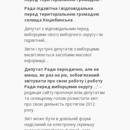
Рада підзвітна і відповідальна
перед територіальною громадою
селища Коцюбинське
…
Депутат є відповідальним перед
виборцями свого виборчого округу і їм
підзвітний…
Звіти і зустрічі депутатів з виборцями
висвітлюються засобами масової
інформації…
Депутат Ради періодично, але не
менш, як раз на рік, зобов’язаний
звітувати про свою роботу і роботу
Ради перед виборцями округу
…,” –
редакція сайту пропонує всім депутатам
та селищному голові розмістити звіт
про свою діяльність протягом 2012
року.
Звіт може бути в довільній формі
надісланий на електронну скриньку