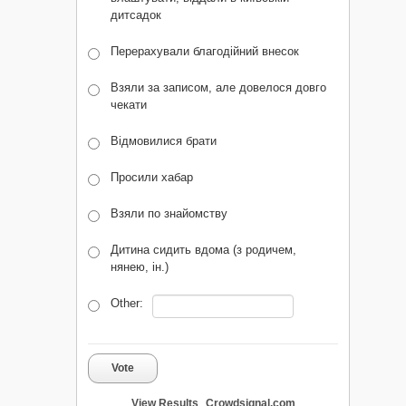
дитсадок
Перерахували благодійний внесок
Взяли за записом, але довелося довго
чекати
Відмовилися брати
Просили хабар
Взяли по знайомству
Дитина сидить вдома (з родичем,
нянею, ін.)
Other:
Vote
View Results
Crowdsignal.com