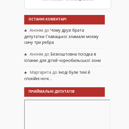
ОСТАННІ КОМЕНТАРІ
Анонім
до
Чому друзі брата
депутатки Главацької зламали моєму
сину три ребра
Анонім
до
Безкоштовна поїздка в
Іспанію для дітей чорнобильської зони
Маргарита
до
Іноді були тихі й
спокійні ночі…
ПРИЙМАЛЬНІ ДЕПУТАТІВ