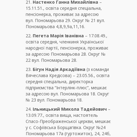
21.
Настенко Ганна Михайлівна
–
15.11.51., освіта середня спеціальна,
пенсіонерка, проживає за адресою
вул. Пономарьова 29. Округ № 21 вул.
Пономарьова 4,8,9,9а,11,16.
22.
Пегета Марія Іванівна
– 17.08.49.,
освіта середня, членкиня Української
народної партії, пенсіонерка, проживає
за адресою Пономарьова 28. Округ №
22 вул. Пономарьова 28.
23.
Бігун Надія Аркадіївна
(з команди
Вячеслава Кредісова) – 23.05.56., освіта
середня спеціальна, директорка
підприємства “Інтерлінк-плюс”, мешкає
за адресою вул. Пономарьова 18. Округ
№ 23 вул. Пономарьова 18.
24.
Ільницький Микола Тадейович
–
13.09.77., освіта вища, настоятель
Спасо-Преображенської церкви, мешкає
у с. Софіївська Борщагівка. Округ №24
Пономарьова 17а (гуртожиток), 24, 24б,