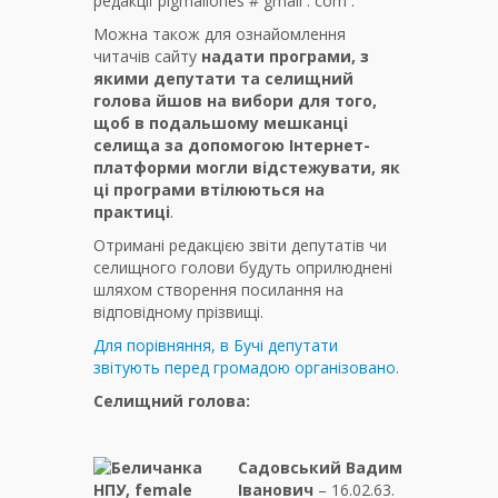
редакції pigmaliones # gmail . com .
Можна також для ознайомлення
читачів сайту
надати програми, з
якими депутати та селищний
голова йшов на вибори для того,
щоб в подальшому мешканці
селища за допомогою Інтернет-
платформи могли відстежувати, як
ці програми втілюються на
практиці
.
Отримані редакцією звіти депутатів чи
селищного голови будуть оприлюднені
шляхом створення посилання на
відповідному прізвищі.
Для порівняння, в Бучі депутати
звітують перед громадою організовано.
Селищний голова:
Садовський Вадим
Іванович
– 16.02.63.