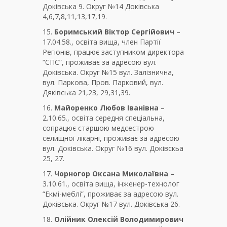
Доківська 9. Округ №14 Доківська
4,6,7,8,11,13,17,19.
15.
Боримський Віктор Сергійович
–
17.04.58., освіта вища, член Партії
Регіонів, працює заступником директора
“СПС”, проживає за адресою вул.
Доківська. Округ №15 вул. Залізнична,
вул. Паркова, Пров. Парковий, вул.
Дяківська 21,23, 29,31,39.
16.
Майоренко Любов Іванівна
–
2.10.65., освіта середня спеціальна,
сопрацює старшою медсестрою
селищної лікарні, проживає за адресою
вул. Доківська. Округ №16 вул. Доківскьа
25, 27.
17.
Чорногор Оксана Миколаївна
–
3.10.61., освіта вища, інженер-технолог
“Екмі-меблі”, проживає за адресою вул.
Доківська. Округ №17 вул. Доківська 26.
18.
Олійник Олексій Володимирович