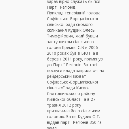
зараз вірно служать як пси
Партії Регіонів.
Приклад теперішній голова
Софіївсько-Борщагівської
сільської ради сьомого
скликання Кудрик Олесь
Тимофійович, який бувши
заступником сільського
голови Кремця С.В в 2006-
2010 роках був в БЮТі а в
березні 2011 року, примкнув
до Партії Регіонів. За такі
послуги влада закрила очі на
рейдерський захват
Софіївсько-Борщагівської
сільської ради Києво-
Святошинського району
Київської області, а в 27
травня 2012 року
призначила його сільським
головою. За це Кудрик О.Т.
віддав партії Регіонів 350 га
землі.