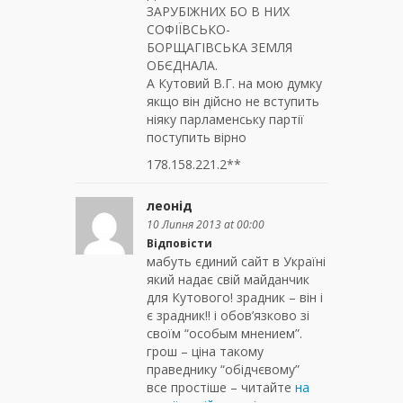
ЗАРУБІЖНИХ БО В НИХ
СОФІЇВСЬКО-
БОРЩАГІВСЬКА ЗЕМЛЯ
ОБЄДНАЛА.
А Кутовий В.Г. на мою думку
якщо він дійсно не вступить
ніяку парламенську партії
поступить вірно
178.158.221.2**
леонід
10 Липня 2013 at 00:00
Відповісти
мабуть єдиний сайт в Україні
який надає свій майданчик
для Кутового! зрадник – він і
є зрадник!! і обов’язково зі
своїм “особым мнением”.
грош – ціна такому
праведнику “обідчєвому”
все простіше – читайте
на