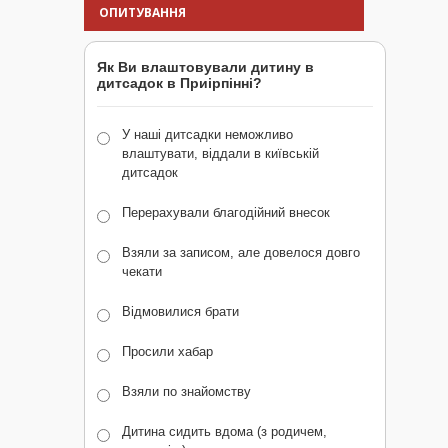
ОПИТУВАННЯ
Як Ви влаштовували дитину в
дитсадок в Приірпінні?
У наші дитсадки неможливо
влаштувати, віддали в київській
дитсадок
Перерахували благодійний внесок
Взяли за записом, але довелося довго
чекати
Відмовилися брати
Просили хабар
Взяли по знайомству
Дитина сидить вдома (з родичем,