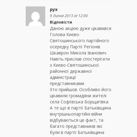
рух
9 Липня 2013 at 12:00
Відповісти
Даною акцією дуже цікавився
Голова Києво-
Святошинського партійного
осередку Партії Регіонів
Шкаврон Микола Іванович.
Навіть прислав спостерігати
з Києво-Святошинської
районної державної
адміністрації
представниками.
Хто прийшов. Особливо його
цікавили громадяни жителі
села Софіївська Борщагівка.
А те що в партії Батьківщина
внутрішньопартійні війни
відбуваються це факт, та
багато представників які
були в партії Батьківщина