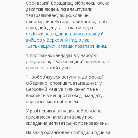
Софіївській Борщагівці зібралось кілька
десятків людей, які влаштували
театралізовану акцію.Колишні
однопартійці Кутового вимагали, щоб
народний депутат склав мандат,
оскільки
нещодавно написав заяву й
вийшов у Верховній Раді з лав
“Батьківщини”, ставши позапартійним.
У програмах кандидатів у народні
депутати від “Батьківщини” значився, як
правило, такий пункт:
“… зобов’язуюся вступити до фракції
Об’єднаної опозиції “Батьківщина” у
Верховній Раді VII скликання та не
виходити з неї протягом дії мандату,
наданого мені виборцем…
У разі невиконання цих зобов’язань
присягаюся написати заяву про
складання депутатських повноважень.”
На захід організовано під’їздили один за