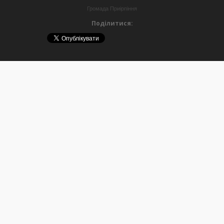
Громада Приірпіння
Поділитися: