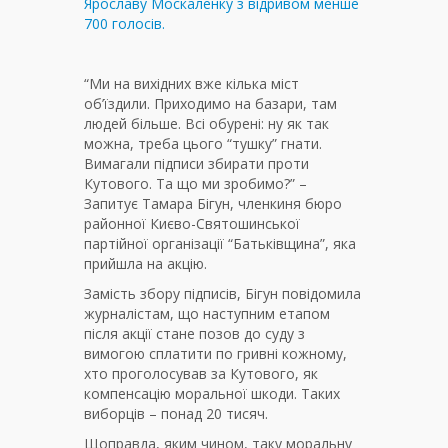
Ярославу Москаленку з відривом менше
700 голосів.
“Ми на вихідних вже кілька міст
об’їздили. Приходимо на базари, там
людей більше. Всі обурені: ну як так
можна, треба цього “тушку” гнати.
Вимагали підписи збирати проти
Кутового. Та що ми зробимо?” –
Запитує Тамара Бігун, членкиня бюро
районної Києво-Святошинської
партійної організації “Батьківщина”, яка
прийшла на акцію.
Замість збору підписів, Бігун повідомила
журналістам, що наступним етапом
після акції стане позов до суду з
вимогою сплатити по гривні кожному,
хто проголосував за Кутового, як
компенсацію моральної шкоди. Таких
виборців – понад 20 тисяч.
Щоправда, яким чином, таку моральну