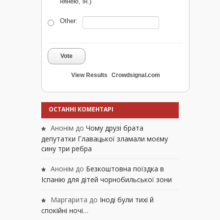
нянею, ін.)
Other:
Vote
View Results
Crowdsignal.com
ОСТАННІ КОМЕНТАРІ
Анонім
до
Чому друзі брата
депутатки Главацької зламали моєму
сину три ребра
Анонім
до
Безкоштовна поїздка в
Іспанію для дітей чорнобильської зони
Маргарита
до
Іноді були тихі й
спокійні ночі…