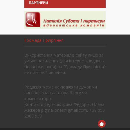
ПАРТНЕРИ
Громада Приірпіння
Використання матеріалів сайту лише за
умови посилання (для інтернет-видань -
гіперпосилання) на "Громаду Приірпіння"
не пізніше 2 речення.
Редакція може не поділяти думок чи
висловлювань автора блогу чи
коментатора.
Контакти редакції: Ірина Федорів, Олена
Жежера pigmaliones@gmail.com, +38 050
2000 539