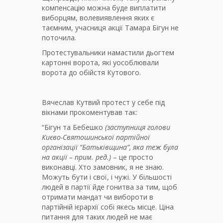
компенсацію можна буде виплатити
виборцям, волевиявлення яких є
таємним, учасниця акції Тамара Бігун не
поточила.
Протестувальники намастили дьогтем
картонні ворота, які уособлювали
ворота до обійстя Кутового.
Вячеслав Кутвий протест у себе під
вікнами прокоментував так:
“Бігун та Бебешко
(
заступни
ця
голови
Києво-Святошинської партійної
організації “Батьківщина”
, яка теж була
на акції – прим. ред.
)
– це просто
виконавці. Хто замовник, я не знаю.
Можуть бути і свої, і чужі. У більшості
людей в партії йде гонитва за тим, щоб
отримати мандат чи вибороти в
партійній ієрархії собі якесь місце. Ціна
питання для таких людей не має