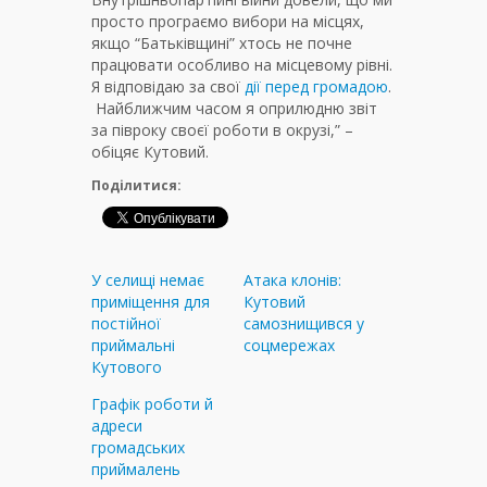
просто програємо вибори на місцях,
якщо “Батьківщині” хтось не почне
працювати особливо на місцевому рівні.
Я відповідаю за свої
дії перед громадою
.
Найближчим часом я оприлюдню звіт
за півроку своєї роботи в окрузі,” –
обіцяє Кутовий.
Поділитися:
У селищі немає
Атака клонів:
приміщення для
Кутовий
постійної
самознищився у
приймальні
соцмережах
Кутового
Графік роботи й
адреси
громадських
приймалень