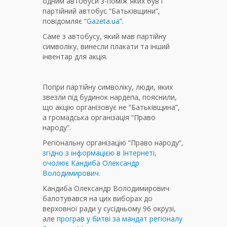
одним автобуси з-поміж яких був і
партійний автобус “Батьківщини”,
повідомляє “
Gazeta.ua
”.
Саме з автобусу, який мав партійну
символіку, винесли плакати та інший
інвентар для акція.
Попри партійну символіку, люди, яких
звезли під будинок нардепа, пояснили,
що акцію організовує не “Батьківщина”,
а громадська організація “Право
народу”.
Регіональну організацію “Право народу”,
згідно з інформацією в Інтернеті,
очолює Кандиба Олександр
Володимирович.
Кандиба Олександр Володимирович
балотувався на цих виборах до
верховної ради у сусідньому 96 окрузі,
але
програв у битві за мандат регіоналу