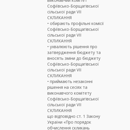
виконавчий комітет
Софіївсько-Борщагівської
сільської ради VII
СКЛИКАННЯ
• обирають профільні комісії
Софіївсько-Борщагівської
сільської ради VII
СКЛИКАННЯ
• ухвалюють рішення про
затвердження бюджету та
вносять зміни до бюджету
Софіївсько-Борщагівської
сільської ради VII
СКЛИКАННЯ
• приймають незаконні
рішення на сесіях та
виконавчого комітету
Софіївсько-Борщагівської
сільської ради VII
СКЛИКАННЯ
що відповідно ст. 1 Закону
України «Про порядок
обчислення скликань