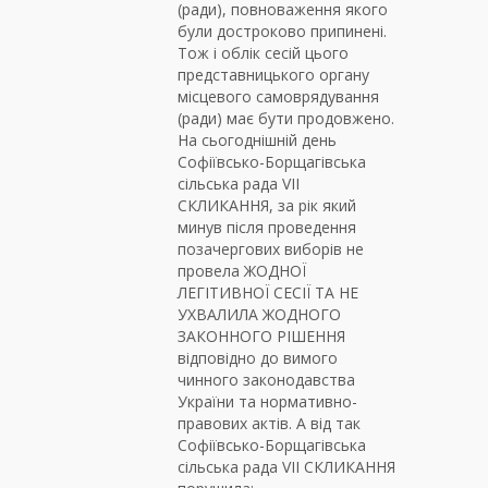
(ради), повноваження якого
були достроково припинені.
Тож і облік сесій цього
представницького органу
місцевого самоврядування
(ради) має бути продовжено.
На сьогоднішній день
Софіївсько-Борщагівська
сільська рада VII
СКЛИКАННЯ, за рік який
минув після проведення
позачергових виборів не
провела ЖОДНОЇ
ЛЕГІТИВНОЇ СЕСІЇ ТА НЕ
УХВАЛИЛА ЖОДНОГО
ЗАКОННОГО РІШЕННЯ
відповідно до вимого
чинного законодавства
України та нормативно-
правових актів. А від так
Софіївсько-Борщагівська
сільська рада VII СКЛИКАННЯ