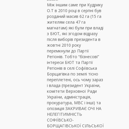
Між іншим саме при Кудрику
О.Т в 2010 році в серпні був
розданий масив 62 га (15 га
жителям села 47 га
магнатам) які були при владі
з БЮТ, які згодом відразу
після виборів президента в
жовтні 2010 року
перемкнули до Партії
Регіонів. Тобто “бізнесові”
інтереси БЮТ та Партії
Регіонів в селі Софіївська
Борщагівка по землі тісно
переплетені, ось чому зараз
і влада (президент України,
комітети Верховної Ради
України, адміністрація,
прокуратура, МВС і інші) та
опозиція ЗАКРИВАЄ ОЧІ НА
НЕЛЕГІТИМНІСТЬ
СОФІЇВСЬКО-
БОРЩАГІВСЬКОЇ СІЛЬСЬКОЇ