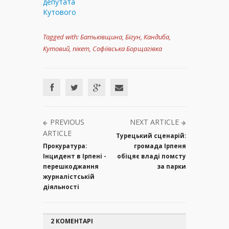
депутата
Кутового
Tagged with:
Батьківщина
,
Бігун
,
Кандиба
,
Кутовий
,
пікет
,
Софіївська Борщагівка
PREVIOUS
NEXT ARTICLE
ARTICLE
Турецький сценарій:
Прокуратура:
громада Ірпеня
Інцидент в Ірпені -
обіцяє владі помсту
перешкоджання
за парки
журналістській
діяльності
2 КОМЕНТАРІ