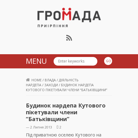
Громада Приірпіння
MENU
HOME
/
ВЛАДА
/
ДІЯЛЬНІСТЬ
НАРДЕПА
/
ЗАХОДИ
/
БУДИНОК НАРДЕПА
КУТОВОГО ПІКЕТУВАЛИ ЧЛЕНИ “БАТЬКІВЩИНИ”
Будинок нардепа Кутового
пікетували члени
“Батьківщини”
— 2 Липня 2013
2
Під приватною оселею Кутового на