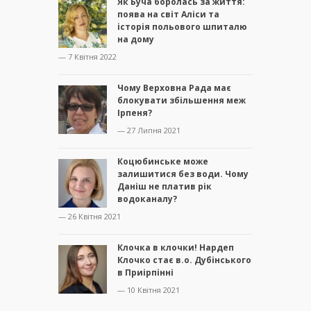
Як Буча боролась за життя:
поява на світ Аліси та
історія польового шпиталю
на дому
— 7 Квітня 2022
Чому Верховна Рада має
блокувати збільшення меж
Ірпеня?
— 27 Липня 2021
Коцюбинське може
залишитися без води. Чому
Даніш не платив рік
водоканалу?
— 26 Квітня 2021
Клочка в клочки! Нардеп
Клочко стає в.о. Дубінського
в Приірпінні
— 10 Квітня 2021