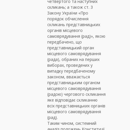
четвертого та наступних
скликань; а також ст. 3
Закону України «Про
порядок обчислення
скликань представницьких
органів місцевого
самоврядування (рад)», якою
передбачено, що
представницький орган
місцевого самоврядування
(рада), обраних на перших
виборах, проведених у
випадку передбаченому
законом, вважається
представницьким органом
місцевого самоврядування
(радою) чергового скликання
яке відповідає скликанню
всіх представницьких органів
місцевого самоврядування
(рад).
Таким чином, системний
аналіз положень Конституції