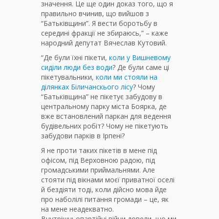
значення. Це ще один доказ того, що я
правильно вчинив, що вийшов з
“Батьківщини”. Я вести боротьбу в
середині фракції не збираюсь,” – каже
народний депутат Вячеслав Кутовий.
“Де були їхні пікети,
коли у Вишневому
сиділи люди без води
? Де були саме ці
пікетувальники,
коли ми стояли на
ділянках Біличанскього лісу
? Чому
“Батьківщина” не пiкетує забудову в
центральному парку мiста Боярка, де
вже встановлений паркан для ведення
будiвельних робiт? Чому не пiкетують
забудови паркiв в Iрпенi?
Я не проти таких пікетів в мене під
офісом, під Верховною радою, під
громадськими приймальнями. Але
стояти під вікнами моєї приватної оселі
й бездіяти тоді, коли дійсно мова йде
про наболілі питання громади – це, як
на мене неадекватно.
Внутрішньопартійні війни довели, що ми