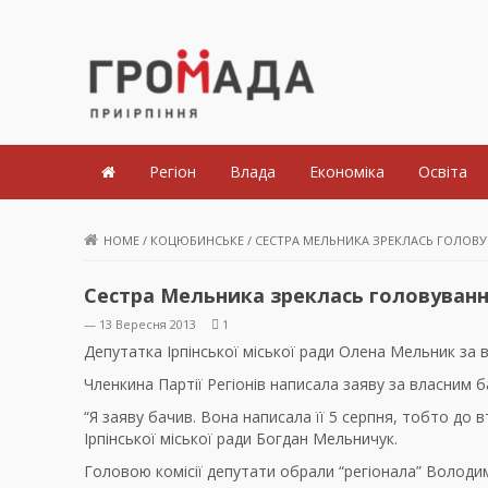
Громада Приірпіння
Регіон
Влада
Економіка
Освіта
HOME
/
КОЦЮБИНСЬКЕ
/
СЕСТРА МЕЛЬНИКА ЗРЕКЛАСЬ ГОЛОВУВА
Сестра Мельника зреклась головування
— 13 Вересня 2013
1
Депутатка Ірпінської міської ради Олена Мельник за 
Членкина Партії Регіонів написала заяву за власним б
“Я заяву бачив. Вона написала її 5 серпня, тобто до 
Ірпінської міської ради Богдан Мельничук.
Головою комісії депутати обрали “регіонала” Володи