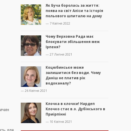
Як Буча боролась за життя:
поява на світ Аліси та історія
польового шпиталю на дому
— 7 Квітня 2022
Чому Верховна Рада має
блокувати збільшення меж
Ірпеня?
— 27 Липня 2021
Коцюбинське може
залишитися без води. Чому
Даніш не платив рік
водоканалу?
— 26 Квітня 2021
Клочка в клочки! Нардеп
Клочко стає в.о. Дубінського в
ричин
Приірпінні
–
— 10 Квітня 2021
ять для