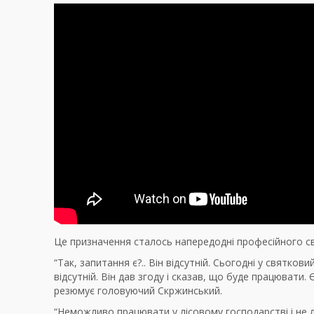
Це призначення сталось напередодні професійного св
“Так, запитання є?.. Він відсутній. Сьогодні у святко
відсутній. Він дав згоду і сказав, що буде працювати.
резюмує головуючий Скржинський.
“Неможливо працювати у лісовому господарстві і не л