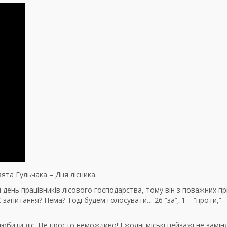
ята Гульчака – Дня лісника.
вий день працівників лісового господарства, тому він з поважних п
 Є запитання? Нема? Тоді будем голосувати… 26 “за”, 1 – “проти,” 
юбити ліс. Це просто неможливо! І жодні міські пейзажі не замін