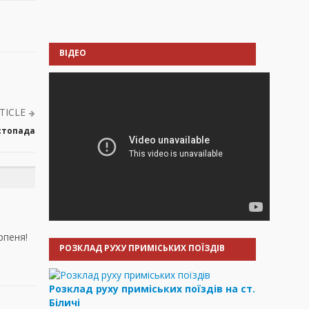
ВІДЕО
TICLE
истопада
рпеня!
РОЗКЛАД РУХУ ПРИМІСЬКИХ ПОЇЗДІВ
Розклад руху приміських поїздів на ст.
Біличі