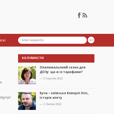
тежі
КОЛУМНІСТИ
Опалювальлний сезон для
ДОЗу: що ж із тарифами?
— 3 Серпня 2022
и.
Буча – київське Беверлі Хілс,
депутат
історія злету
— 2 Липня 2022