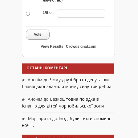
нянею, ін.)
Other:
Vote
View Results
Crowdsignal.com
ОСТАННІ КОМЕНТАРІ
Анонім
до
Чому друзі брата депутатки
Главацької зламали моєму сину три ребра
Анонім
до
Безкоштовна поїздка в
Іспанію для дітей чорнобильської зони
Маргарита
до
Іноді були тихі й спокійні
ночі…