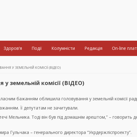
Здоров’я
Події
Колумністи
Редакція
On-line пла
ННЯ У ЗЕМЕЛЬНІЙ КОМІСІЇ (ВІДЕО)
 у земельній комісії (ВІДЕО)
власним бажанням облишила головування у земельній комісії рад
ажанням. Її депутатам не зачитували.
втечі Мельника. Тоді він був під домашнім арештом,” – говорить 
мира Гульчака – генерального директора “Укрдержліспроекту”.