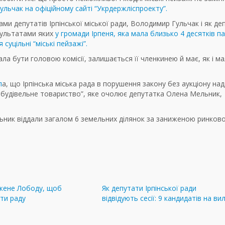
ульчак на офіційному сайті “Укрдержліспроекту”.
ми депутатів Ірпінської міської ради, Володимир Гульчак і як деп
езультатами яких
у громади Ірпеня, яка мала близько 4 десятків па
суцільні “міські пейзажі”.
а бути головою комісії, залишається її членкинею й має, як і ма
л
а, що Ірпінська міська рада в порушення закону без аукціону на
-будівельне товариство”, яке очолює депутатка Олена Мельник,
льник віддали загалом 6 земельних ділянок за заниженою ринков
жене Лободу, щоб
Як депутати Ірпінської ради
ти раду
відвідують сесії: 9 кандидатів на вил