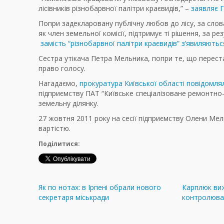
лісівників різнобарвної палітри краєвидів,” –
заявляє Г
Попри задекларовану публічну любов до лісу, за слова
як член земельної комісії, підтримує ті рішення, за р
замість “різнобарвної палітри краєвидів” з’явиляються 
Сестра утікача Петра Мельника, попри те, що перестал
право голосу.
Нагадаємо,
прокуратура Київської області повідомля
підприємству ПАТ “Київське спеціалізоване ремонтно
земельну ділянку.
27 жовтня 2011 року на сесії підприємству Олени Ме
вартістю.
Поділитися:
Як по нотах: в Ірпені обрали нового
Карплюк ви
секретаря міськради
контролюва