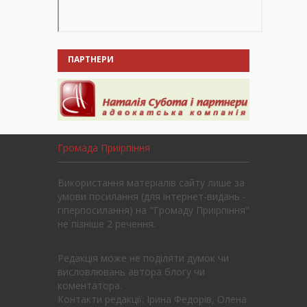
ПАРТНЕРИ
Громада Приірпіння
Використання матеріалів сайту лише за
умови посилання (для інтернет-видань -
гіперпосилання) на "Громаду Приірпіння"
не пізніше 2 речення.
Редакція може не поділяти думок чи
висловлювань автора блогу чи
коментатора.
Контакти редакції: Ірина Федорів, Олена