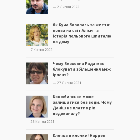
— 2 Липня 2022
Як Буча боролась за життя:
поява на світ Аліси та
історія польового шпиталю
на дому
— 7 Квітня 2022
Чому Верховна Рада має
блокувати збільшення меж
Ірпеня?
— 27 Липня 2021
Коцюбинське може
залишитися без води. Чому
Даніш не платив рік
водоканалу?
— 26 Квітня 2021
Клочка в клочки! Нардеп