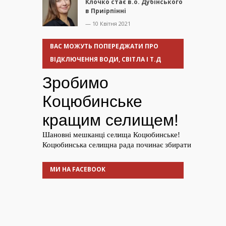
Клочко стає в.о. Дубінського
в Приірпінні
— 10 Квітня 2021
ВАС МОЖУТЬ ПОПЕРЕДЖАТИ ПРО
ВІДКЛЮЧЕННЯ ВОДИ, СВІТЛА І Т.Д
МИ НА FACEBOOK