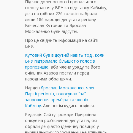
П
ід час доленосного і провального
голосування у ВРУ за відставку Кабміну,
де з потрібних 226 голосів набрали
лише 186 народні депутати регіону –
Вячеслав Кутовий та Ярослав
Москаленко були відсутні.
Про це свідчить інформація на сайті
ВРУ.
Кутовий був відсутній навіть тоді, коли
ВРУ підтримало більшістю голосів
пропозицію,
аби члени уряду та його
очільник Азаров постали перед
народними обранцями.
Нардеп
Ярослав Москаленко, член
Партії регіонів, голосував “за”
запрошення прем’єра та членів
Кабміну.
Але потім кудись подівся.
Редакція Сайту громади Приірпіння
очікує на роз’яснення депутатів, які
обрали де-факто іденичну позицію у
вирішальному голосуванні і не з’явились.