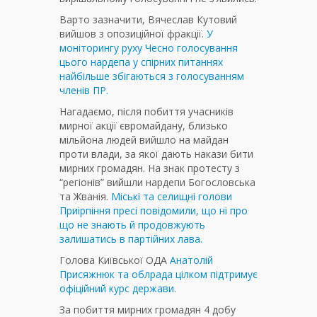
Варто зазначити, Вячеслав Кутовий
вийшов з опозиційної фракції.
У
моніторингу руху Чесно голосування
цього нардепа у спірних питаннях
найбільше збігаються з голосуванням
членів ПР.
Нагадаємо, після побиття учасників
мирної акції євромайдану, близько
мільйона людей вийшло на майдан
проти влади, за якої дають накази бити
мирних громадян. На знак протесту з
“регіонів” вийшли нардепи Богословська
та Жванія.
Міські та селищні голови
Приірпіння пресі повідомили, що ні про
що не знають й продовжують
залишатись в партійних лава.
Голова Київської ОДА
Анатолій
Присяжнюк та облрада цілком підтримує
офіційний курс держави
.
За побиття мирних громадян 4 добу