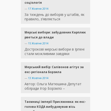
соціологія
—
17 Жовтня 2014
За тиждень до виборів у штабів, як
правило, з’являється
Мерські вибори: забудовник Карплюк
рветься до влади
—
15 Жовтня 2014
Дострокові мерські вибори в Ірпені
стали можливими завдяки
Мерський вибір: Салівонов агітує за
екс-регіонала Борзила
—
13 Жовтня 2014
Автор: Ольга Матюшина Депутат
облради Ігор Борзило –
Таємниці імперії Присяжнюка: як екс-
голова КОДА вибудовував вісь