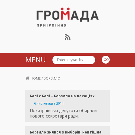
Громада Приірпіння
MENU
HOME
/
БОРЗИЛО
Балі є Балі – Борзило на вакаціях
—
6 листопадаа 2014
Поки ірпінські депутати обирали
нового секретаря ради,
Борзило знявся з виборів: невтішна