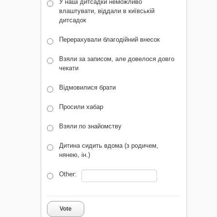
У наші дитсадки неможливо
влаштувати, віддали в київській
дитсадок
Перерахували благодійний внесок
Взяли за записом, але довелося довго
чекати
Відмовилися брати
Просили хабар
Взяли по знайомству
Дитина сидить вдома (з родичем,
нянею, ін.)
Other:
Vote