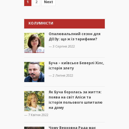
1
2
Next
КОЛУМНІСТИ
Опалювальлний сезон для
ДОЗу: що ж із тарифами?
— 3 Серпня 2022
Буча – київське Беверлі Хілс,
історія злету
— 2 Липня 2022
Як Буча боролась за життя:
поява на світ Аліси та
історія польового шпиталю
на дому
— 7 Квітня 2022
Чому Верховна Рада має