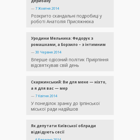
дерибану
—
7 Жовтня 2014
Розкрито скандальні подробиці у
роботі Анатолія Присяжнюка
Уродини Мельника: Федорук з
ромашками, а Борзило – з інтимним
—
30 Червня 2014
Вперше одіозний політик Приірпіння
відсвяткував свій день
Скаржинський: Ви для мене — ніхто,
а я для вас — мер
—
7 Квітня 2014
У понеділок зранку до Ірпінської
міської ради надійшов
Як депутати Київської облради
відвідують сесії
—
6 Березня 2014