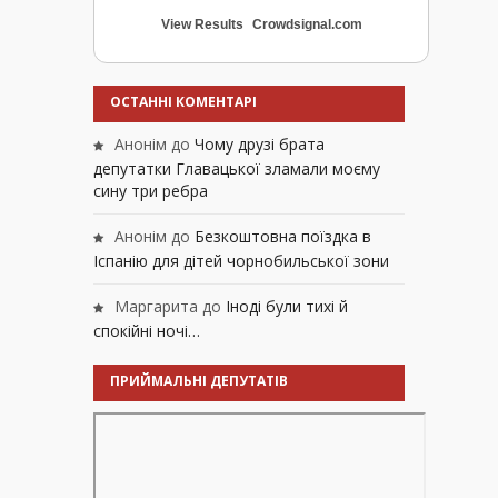
View Results
Crowdsignal.com
ОСТАННІ КОМЕНТАРІ
Анонім
до
Чому друзі брата
депутатки Главацької зламали моєму
сину три ребра
Анонім
до
Безкоштовна поїздка в
Іспанію для дітей чорнобильської зони
Маргарита
до
Іноді були тихі й
спокійні ночі…
ПРИЙМАЛЬНІ ДЕПУТАТІВ