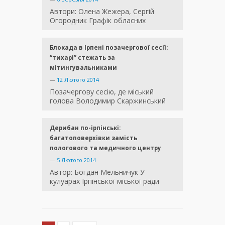
Автори: Олена Жежера, Сергій
Огородник Графік обласних
Блокада в Ірпені позачергової сесії:
“тихарі” стежать за
мітингувальниками
—
12 Лютого 2014
Позачергову сесію, де міський
голова Володимир Скаржинський
Дерибан по-ірпінські:
багатоповерхівки замість
пологового та медичного центру
—
5 Лютого 2014
Автор: Богдан Мельничук У
кулуарах Ірпінської міської ради