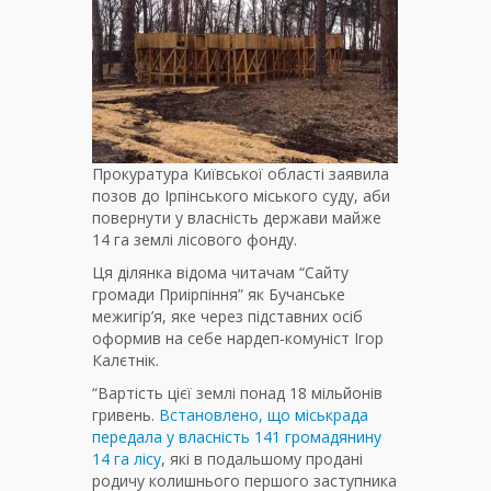
Прокуратура Київської області заявила
позов до Ірпінського міського суду, аби
повернути у власність держави майже
14 га землі лісового фонду.
Ця ділянка відома читачам “Сайту
громади Приірпіння” як Бучанське
межигір’я, яке через підставних осіб
оформив на себе нардеп-комуніст Ігор
Калєтнік.
“Вартість цієї землі понад 18 мільйонів
гривень.
Встановлено, що міськрада
передала у власність 141 громадянину
14 га лісу
, які в подальшому продані
родичу колишнього першого заступника