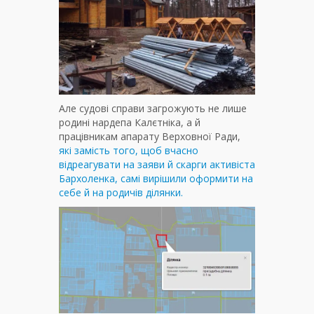
Але судові справи загрожують не лише
родині нардепа Калєтніка, а й
працівникам апарату Верховної Ради,
які замість того, щоб вчасно
відреагувати на заяви й скарги активіста
Бархоленка, самі вирішили оформити на
себе й на родичів ділянки.