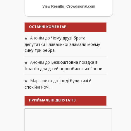
View Results
Crowdsignal.com
ОСТАННІ КОМЕНТАРІ
Анонім
до
Чому друзі брата
депутатки Главацької зламали моєму
сину три ребра
Анонім
до
Безкоштовна поїздка в
Іспанію для дітей чорнобильської зони
Маргарита
до
Іноді були тихі й
спокійні ночі…
ПРИЙМАЛЬНІ ДЕПУТАТІВ