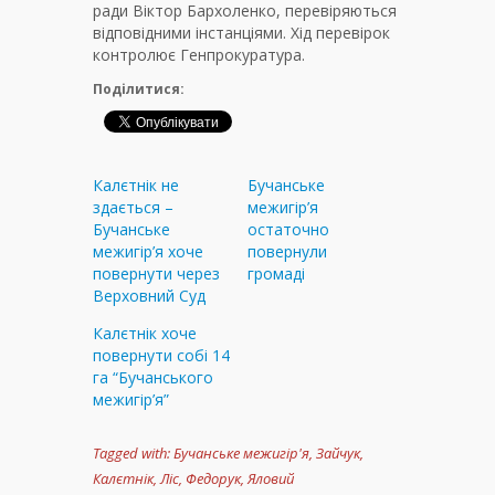
ради Віктор Бархоленко, перевіряються
відповідними інстанціями. Хід перевірок
контролює Генпрокуратура.
Поділитися:
Калєтнік не
Бучанське
здається –
межигір’я
Бучанське
остаточно
межигір’я хоче
повернули
повернути через
громаді
Верховний Суд
Калєтнік хоче
повернути собі 14
га “Бучанського
межигір’я”
Tagged with:
Бучанське межигір'я
,
Зайчук
,
Калєтнік
,
Ліс
,
Федорук
,
Яловий