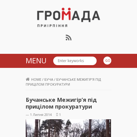
Громада Приірпіння
MENU
HOME
/
БУЧА
/
БУЧАНСЬКЕ МЕЖИГІР’Я ПІД
ПРИЦІЛОМ ПРОКУРАТУРИ
Бучанське Межигір’я під
прицілом прокуратури
— 1 Липня 2014
1