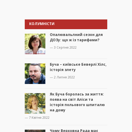
КОЛУМНІСТИ
Опалювальлний сезон для
ДОЗу: що ж із тарифами?
— 3 Серпня 2022
Буча – київське Беверлі Хілс,
історія злету
— 2 Липня 2022
Як Буча боролась за життя:
поява на світ Аліси та
історія польового шпиталю
на дому
— 7 Квітня 2022
Чому Верховна Рада має