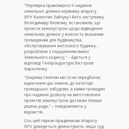
“Перевірка правомірності надання
земельної ділянки керівнику апарату
ВРУ Валентин Зайчуку і його заступнику
Володимиру Яловому, встановили, що
проекти землеустрою щодо відведення
земельних ділянок у власність вказаним
громадянам для будівництва,
обслуговування житлового будинку…
розроблене з порушенням вимог
Земельного кодексу,” – йдеться у
відповіді Генпрокуратури Вікторові
Бархоленку.
“Зокрема генплан міста не передбачає
віднесення цих земель до категорії
громадської забудови, а заяви громадян
про надання дозволу на виготовлення
проектів землеустрою датовані пізніше
рішень ради,” – повідомляють у
відомстві.
Ось цей паркан працівникам Апарату
ВРУ доведеться демонтувати, якщо суд