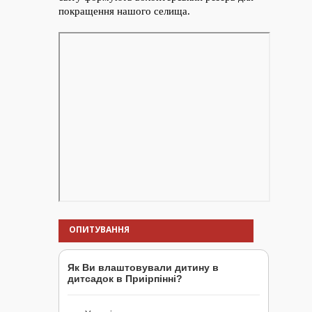
ОПИТУВАННЯ
Як Ви влаштовували дитину в
дитсадок в Приірпінні?