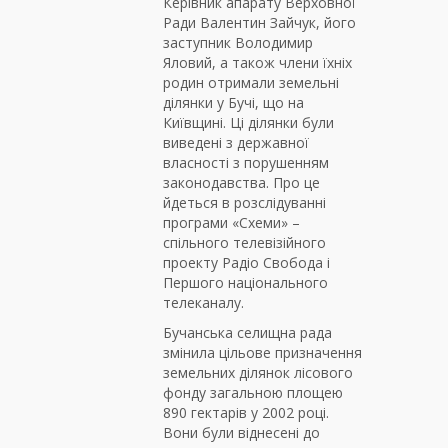
Керівник апарату Верховної
Ради Валентин Зайчук, його
заступник Володимир
Яловий, а також члени їхніх
родин отримали земельні
ділянки у Бучі, що на
Київщині. Ці ділянки були
виведені з державної
власності з порушенням
законодавства. Про це
йдеться в розслідуванні
програми «Схеми» –
спільного телевізійного
проекту Радіо Свобода і
Першого національного
телеканалу.
Бучанська селищна рада
змінила цільове призначення
земельних ділянок лісового
фонду загальною площею
890 гектарів у 2002 році.
Вони були віднесені до