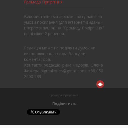
Громада Приірпіння
Використання матеріалів сайту лише за
умови посилання (для інтернет-видань -
гіперпосилання) на "Громаду Приірпіння"
не пізніше 2 речення.
Редакція може не поділяти думок чи
висловлювань автора блогу чи
коментатора.
Контакти редакції: Ірина Федорів, Олена
Жежера pigmaliones@gmail.com, +38 050
2000 539
Громада Приірпіння
Поділитися: