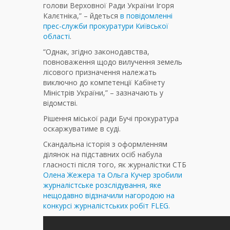
голови Верховної Ради України Ігоря
Калєтніка,” – йдеться
в повідомленні
прес-служби прокуратури Київської
області
.
“Однак, згідно законодавства,
повноваження щодо вилучення земель
лісового призначення належать
виключно до компетенції Кабінету
Міністрів України,” – зазначають у
відомстві.
Рішення міської ради Бучі прокуратура
оскаржуватиме в суді.
Скандальна історія з оформленням
ділянок на підставних осіб набула
гласності після того, як журналістки СТБ
Олена Жежера та Ольга Кучер зробили
журналістське розслідування, яке
нещодавно відзначили нагородою на
конкурсі журналістських робіт FLEG.