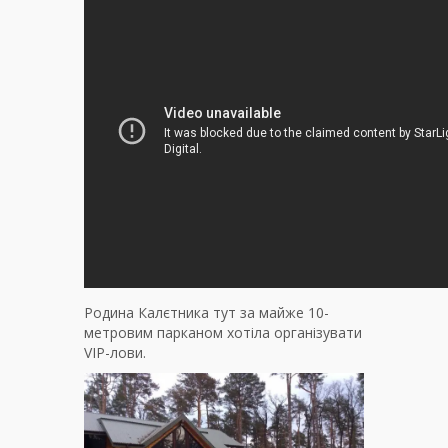
Родина Калєтника тут за майже 10-
метровим парканом хотіла організувати
VIP-лови.