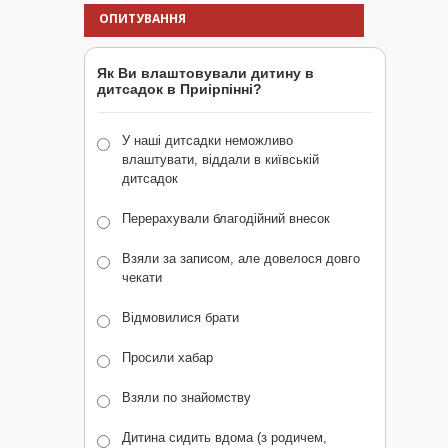
ОПИТУВАННЯ
Як Ви влаштовували дитину в
дитсадок в Приірпінні?
У наші дитсадки неможливо
влаштувати, віддали в київській
дитсадок
Перерахували благодійний внесок
Взяли за записом, але довелося довго
чекати
Відмовилися брати
Просили хабар
Взяли по знайомству
Дитина сидить вдома (з родичем,