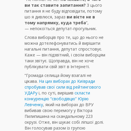
ви так ставите запитання?
З цього
питання я не буду відповідати, потому
шо я дивлюся, зараз
ви вієте не в
тому напрямку, куда треба
”,
— непокоїться депутат-прогульник.
Слова виборців про те, що до нього не
можна дотелефонуватись й вирішити
нагальні питання, депутат спростовує.
Каже — він підзвітний, і своїм виборцям
таки звітує. Щоправда, він не хоче
публікувати свій звіт в Інтернеті.
“Громада селища йому взагалі не
цікава.
На цих виборах до Київради
спробував свої сили від рейтингового
УДАРу
і, по суті, вирішив
скласти
конкуренцію “свободівцю” Юрію
Левченку
, який на виборах до ВРУ
вибивав свою перемогу у Віктора
Пилипишина на скандальному 223
окрузі. Отже, він шукає собі ліпшої долі.
Він голосував разом із групою