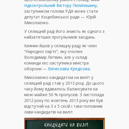
підконтрольний Віктору Пилипишину
,
заступником голови РДА може стати
депутат Коцюбинської ради — Юрій
Миколаєнко.
У селищній раді його знають як одного з
найзатятіших прогульників засідань.
Киянин йшов у селищну раду як член
“Народної партії”, яку очолює
Володимир Литвин, але у складі
команди екс-заступника міністра
оборони —
Вячеслава Кредісова
.
Миколаєнко кандидатом на виліт у
селищній раді став у 2013 році. До цього
часу йому вдавалось балансувати на
межі майже 50 % пропусків. З листопада
2012 року по жовтень 2013 року він був
відстутній на 3 з 5 сесій і таки поповнив
лави кандидатів на виліт.