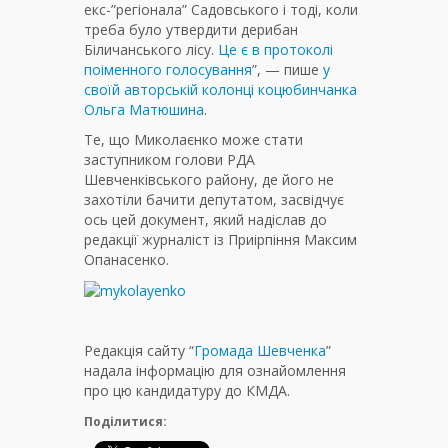
екс-”регіонала” Садовського і тоді, коли
треба було утвердити дерибан
Біличанського лісу.
Це є в протоколі
поіменного голосування
”, — пише
у
своїй авторській колонці коцюбинчанка
Ольга Матюшина
.
Те, що Миколаєнко може стати
заступником голови РДА
Шевченківського району, де його не
захотіли бачити депутатом, засвідчує
ось цей документ, який надіслав до
редакції журналіст із Приірпіння Максим
Опанасенко.
Редакція сайту “
Громада Шевченка
”
надала інформацію для ознайомлення
про цю кандидатуру до КМДА.
Поділитися: