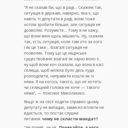
“Я не сказав би, що в раді… Скажем так,
ситуація в державі, навєрно, яка є, що
навіть ті депутати в раді, вони тоже
хотіли зробити більше, але ситуація не
дозволяє. Розумієте… Тому я не кажу,
що вони мені щось мішають. Ну, скажем
так, єсть ситуація, коли там хто за кого
і як це таке… Взагалі ситуація не
позволяє. Тому що це ніщінське
существованіє взагалі як зараз воно є..
ну щоб вони хоч сказали, що вона в касі
селища, щоб можна було десь куда
розподілити, направити кошти як їх
нема. Я на когось такого, що не хотять
чи селищний голова не хоче — такого
нема”, — пояснює Миколаєнко.
Якщо ж на сесії ходити справно цьому
депутату не випадає, замисел втілити не
вдається, то постає слушне
питання:
чому не скласти мандат?
“Не поняв.. хе-хе..
Почекайте, а чого