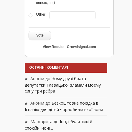
нянею, ін.)
Other:
Vote
View Results
Crowdsignal.com
ОСТАННІ КОМЕНТАРІ
Анонім
до
Чому друзі брата
депутатки Главацької зламали моєму
сину три ребра
Анонім
до
Безкоштовна поїздка в
Іспанію для дітей чорнобильської зони
Маргарита
до
Іноді були тихі й
спокійні ночі…