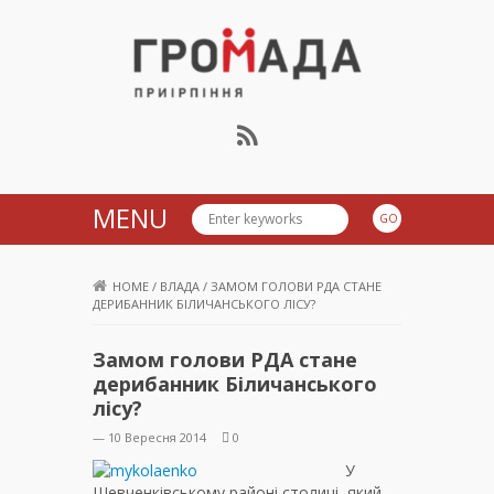
Громада Приірпіння
MENU
HOME
/
ВЛАДА
/
ЗАМОМ ГОЛОВИ РДА СТАНЕ
ДЕРИБАННИК БІЛИЧАНСЬКОГО ЛІСУ?
Замом голови РДА стане
дерибанник Біличанського
лісу?
— 10 Вересня 2014
0
У
Шевченківському районі столиці, який