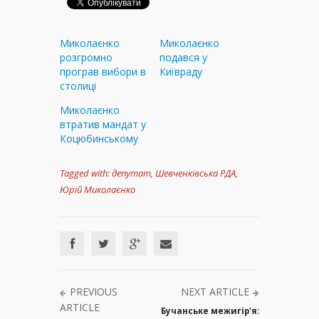
Миколаєнко
Миколаєнко
розгромно
подався у
програв вибори в
Київраду
столиці
Миколаєнко
втратив мандат у
Коцюбинському
Tagged with:
депутат
,
Шевченківська РДА
,
Юрій Миколаєнко
PREVIOUS
NEXT ARTICLE
ARTICLE
Бучанське межигір'я: