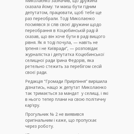
Миколаєнко зазначив, що дружина
сказала йому: ти маєш бути гідним
депутатом, працювати, щоб тебе ще
раз переобрали. Тоді Миколаєнко
посміявся зі слів своєї дружини щодо
переобрання в Коцюбинській раді й
сказав, що він хоче бути в раді вищого
рівня. Як я тоді почула, — навіть не
Ірпеня і не Київради”, — розповідає
журналістка і депутатка Коцюбинської
селищної ради Ірина Федорів, яка
ретельно стежить за перебігом сесій
своєї ради.
Редакція “Громади Приірпіння” вирішила
дізнатись, нащо ж депутат Миколаєнко
так тримається за мандат у селищі, і які
в нього тепер плани на свою політичну
кар’єру.
Прогульник № 2 не виявився
оригінальним і каже, що пропускає
через роботу.