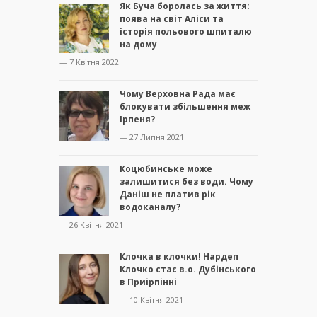
Як Буча боролась за життя:
поява на світ Аліси та
історія польового шпиталю
на дому
— 7 Квітня 2022
Чому Верховна Рада має
блокувати збільшення меж
Ірпеня?
— 27 Липня 2021
Коцюбинське може
залишитися без води. Чому
Даніш не платив рік
водоканалу?
— 26 Квітня 2021
Клочка в клочки! Нардеп
Клочко стає в.о. Дубінського
в Приірпінні
— 10 Квітня 2021