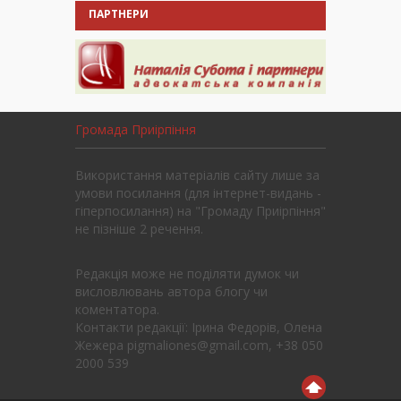
ПАРТНЕРИ
Громада Приірпіння
Використання матеріалів сайту лише за
умови посилання (для інтернет-видань -
гіперпосилання) на "Громаду Приірпіння"
не пізніше 2 речення.
Редакція може не поділяти думок чи
висловлювань автора блогу чи
коментатора.
Контакти редакції: Ірина Федорів, Олена
Жежера pigmaliones@gmail.com, +38 050
2000 539