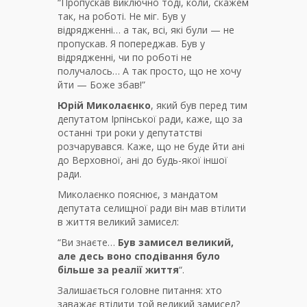
“Пропускав виключно тоді, коли, скажем
так, на роботі. Не міг. Був у
відрядженні… а так, всі, які були — не
пропускав. Я попереджав. Був у
відрядженні, чи по роботі не
получалось… А так просто, що не хочу
йти — Боже збав!”
Юрій Миколаєнко
, який був перед тим
депутатом Ірпінської ради, каже, що за
останні три роки у депутатстві
розчарувався. Каже, що не буде йти ані
до Верховної, ані до будь-якої іншої
ради.
Миколаєнко пояснює, з мандатом
депутата селищної ради він мав втілити
в життя великий замисел:
“Ви знаєте…
Був замисел великий,
але десь воно сподівання було
більше за реалії життя
“.
Залишається головне питання: хто
заважає втілити той великий замисел?