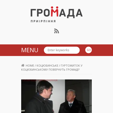
Громада Приірпіння
MENU
HOME
/
КОЦЮБИНСЬКЕ
/
ГУРТОЖИТОК У
КОЦЮБИНСЬКОМУ ПОВЕРНУТЬ ГРОМАДІ?