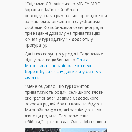
“Слідчими СВ Ірпінського МВ ГУ МВС
України в Київській області
розслідується кримінальне провадження
за фактом зловживання службовими
особами Коцюбинської селищної ради
при наданні дозволу на приватизацію
кімнат у гуртодитку,” – додають у
прокуратурі.
Дані про корупцію у родині Садовських
відшукала коцюбинчанка
Ольга
Матюшина – активістка, яка веде
боротьбу за якісну дошкільну освіту у
селищі.
“Мене обурило, що гуртожиток
приватизують родичі селищного глови
екс-“регіонала” Вадима Садовського.
Зокрема рідний брат. І вони не бідують.
Ми знайшли фото, які засвідчують, як
живе ця родина. Там величезне
обійстя,” – розповідає Ольга Матюшина.