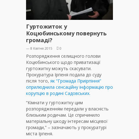
Гуртожиток у
Коцюбинському повернуть
громаді?
— 8 Квітня 2015
0
Розпорядження селищного голови
Коцюбинського щодо приватизації
гуртожитку можуть скасувати.
Прокуратура Ірпеня подала до суду
після того,
як “Громада Приірпіння”
оприлюднила сенсаційну інформацію про
корупцію в родині Садовських.
“Кімнати у гуртожитку цим
розпорядженням передали у власність
близьким родичам. Це спричинило
матеріальну шкоду інтересам місцевої
громади,” – зазначають у прокуратурі
міста Ірпеня.