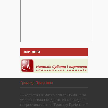
ПАРТНЕРИ
Громада Приірпіння
Використання матеріалів сайту лише за
умови посилання (для інтернет-видань -
гіперпосилання) на "Громаду Приірпіння"