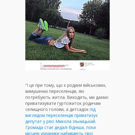
“І це при тому, що є родини військових,
вимушених переселенців, які
потребують житла. Виходить, ми даємо
приватизувати гуртожиток родичам
селищного голови, а дитсадок
під
виглядом переселенців приватизує
депутат у рясі Микола Ільницький.
Громада стає дедалі бідніша, поки
місцеві урядники набивають свої