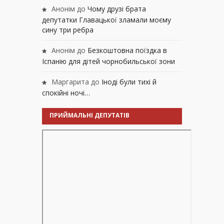
Анонім
до
Чому друзі брата
депутатки Главацької зламали моєму
сину три ребра
Анонім
до
Безкоштовна поїздка в
Іспанію для дітей чорнобильської зони
Маргарита
до
Іноді були тихі й
спокійні ночі…
ПРИЙМАЛЬНІ ДЕПУТАТІВ