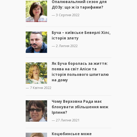
Опалювальлний сезон для
ДОЗу: що ж із тарифами?
— 3 Серпня 2022
Буча – київське Беверлі Хілс,
історія злету
— 2 Липня 2022
Як Буча боролась за життя:
поява на світ Аліси та
історія польового шпиталю
на дому
— 7 Квітня 2022
Чому Верховна Рада має
блокувати збільшення меж
Ірпеня?
— 27 Липня 2021
Коцюбинське може