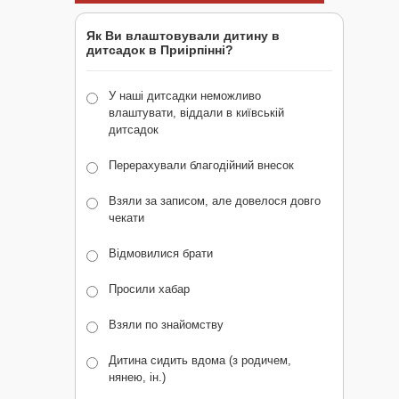
Як Ви влаштовували дитину в
дитсадок в Приірпінні?
У наші дитсадки неможливо
влаштувати, віддали в київській
дитсадок
Перерахували благодійний внесок
Взяли за записом, але довелося довго
чекати
Відмовилися брати
Просили хабар
Взяли по знайомству
Дитина сидить вдома (з родичем,
нянею, ін.)