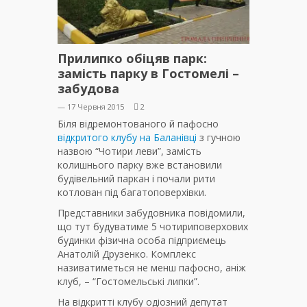
Прилипко обіцяв парк:
замість парку в Гостомелі –
забудова
— 17 Червня 2015
2
Біля відремонтованого й пафосно
відкритого клубу на Баланівці
з гучною
назвою “Чотири леви”, замість
колишнього парку вже встановили
будівельний паркан і почали рити
котлован під багатоповерхівки.
Представники забудовника повідомили,
що тут будуватиме 5 чотириповерхових
будинки фізична особа підприємець
Анатолій Друзенко. Комплекс
називатиметься не менш пафосно, аніж
клуб, – “Гостомельські липки”.
На відкритті клубу одіозний депутат