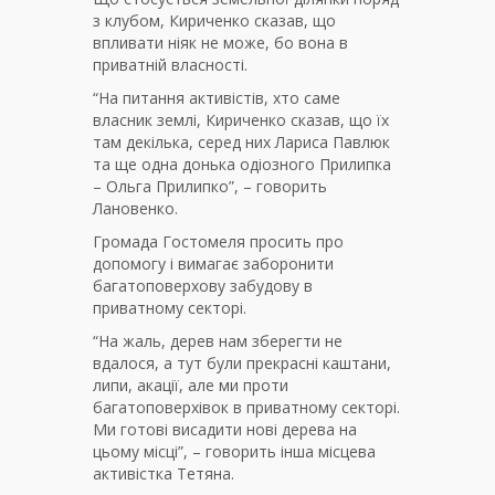
з клубом, Кириченко сказав, що
впливати ніяк не може, бо вона в
приватній власності.
“На питання активістів, хто саме
власник землі, Кириченко сказав, що їх
там декілька, серед них Лариса Павлюк
та ще одна донька одіозного Прилипка
– Ольга Прилипко”, – говорить
Лановенко.
Громада Гостомеля просить про
допомогу і вимагає заборонити
багатоповерхову забудову в
приватному секторі.
“На жаль, дерев нам зберегти не
вдалося, а тут були прекрасні каштани,
липи, акації, але ми проти
багатоповерхівок в приватному секторі.
Ми готові висадити нові дерева на
цьому місці”, – говорить інша місцева
активістка Тетяна.