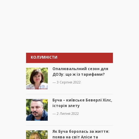
КОЛУМНІСТИ
Опалювальлний сезон для
ДОЗу: що ж із тарифами?
— 3 Серпня 2022
Буча – київське Беверлі Хілс,
історія злету
— 2 Липня 2022
Як Буча боролась за життя:
поява на світ Аліси та