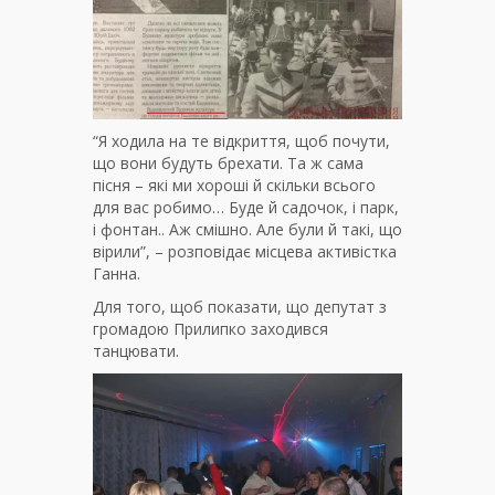
“Я ходила на те відкриття, щоб почути,
що вони будуть брехати. Та ж сама
пісня – які ми хороші й скільки всього
для вас робимо… Буде й садочок, і парк,
і фонтан.. Аж смішно. Але були й такі, що
вірили”, – розповідає місцева активістка
Ганна.
Для того, щоб показати, що депутат з
громадою Прилипко заходився
танцювати.