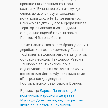
приміщення колишньої контори
колгоспу “Бучанського”, в якому, до
слова, до цього часу знаходилася
початкова школа № 15, де навчалося
близько ста дітей цього мікрорайону та
територію навколо нього віддали
скандально відомій юристці Ларисі
Павлюк. Нібито за борги.
“Саме Павлюк свого часу брала участь в
дерибані колгоспних земель у Горенці –
тоді вона працювала разом з депутатом
облради Леонідом Танцюрою. Разом з
Танцюрою та Прилипком вона
скуповувала паї і в Гостомелі. Кажуть,
що ця земля біля клубу належала саме
їй”, – розповідає депутат
Гостомельської ради Василь Вознюк.
Відомо, що
Лариса Павлюк є ще й
помічником народного депутата
Мустафи Джемільова, під прикриттям
якого вона разом з Прилипком