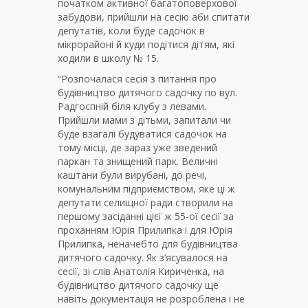
початком активної багатоповерхової
забудови, прийшли на сесію аби спитати
депутатів, коли буде садочок в
мікрорайоні й куди подітися дітям, які
ходили в школу № 15.
“Розпочалася сесія з питання про
будівництво дитячого садочку по вул.
Радгоспній біля клубу з левами.
Прийшли мами з дітьми, запитали чи
буде взагалі будуватися садочок на
тому місці, де зараз уже зведений
паркан та знищений парк. Величні
каштани були вирубані, до речі,
комунальним підприємством, яке ці ж
депутати селищної ради створили на
першому засіданні цієї ж 55-ої сесії за
проханням Юрія Прилипка і для Юрія
Прилипка, неначебто для будівництва
дитячого садочку. Як з’ясувалося на
сесії, зі слів Анатолія Кириченка, на
будівництво дитячого садочку ще
навіть документація не розроблена і не