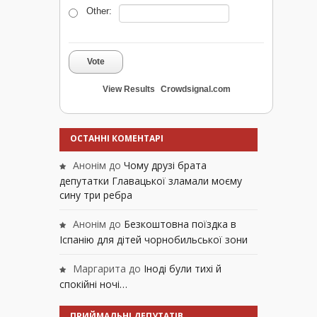
Other:
Vote
View Results
Crowdsignal.com
ОСТАННІ КОМЕНТАРІ
Анонім
до
Чому друзі брата
депутатки Главацької зламали моєму
сину три ребра
Анонім
до
Безкоштовна поїздка в
Іспанію для дітей чорнобильської зони
Маргарита
до
Іноді були тихі й
спокійні ночі…
ПРИЙМАЛЬНІ ДЕПУТАТІВ