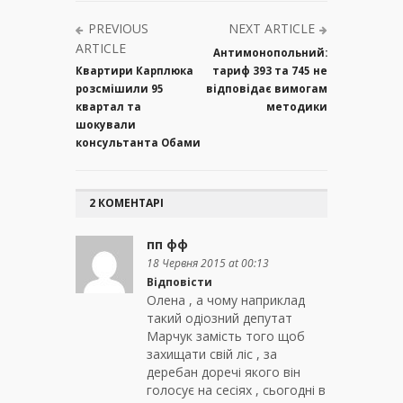
PREVIOUS
NEXT ARTICLE
ARTICLE
Антимонопольний:
Квартири Карплюка
тариф 393 та 745 не
розсмішили 95
відповідає вимогам
квартал та
методики
шокували
консультанта Обами
2 КОМЕНТАРІ
пп фф
18 Червня 2015 at 00:13
Відповісти
Олена , а чому наприклад
такий одiозний депутат
Марчук замiсть того щоб
захищати свiй лic , за
деребан доречi якого він
голосує на сесiях , сьогоднi в