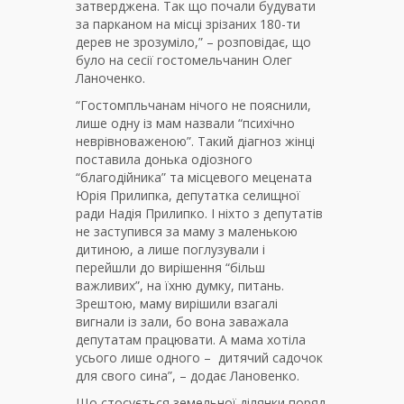
затверджена. Так що почали будувати
за парканом на місці зрізаних 180-ти
дерев не зрозуміло,” – розповідає, що
було на сесії гостомельчанин Олег
Ланоченко.
“Гостомпльчанам нічого не пояснили,
лише одну із мам назвали “психічно
неврівноваженою”. Такий діагноз жінці
поставила донька одіозного
“благодійника” та місцевого мецената
Юрія Прилипка, депутатка селищної
ради Надія Прилипко. І ніхто з депутатів
не заступився за маму з маленькою
дитиною, а лише поглузували і
перейшли до вирішення “більш
важливих”, на їхню думку, питань.
Зрештою, маму вирішили взагалі
вигнали із зали, бо вона заважала
депутатам працювати. А мама хотіла
усього лише одного – дитячий садочок
для свого сина”, – додає Лановенко.
Що стосується земельної ділянки поряд