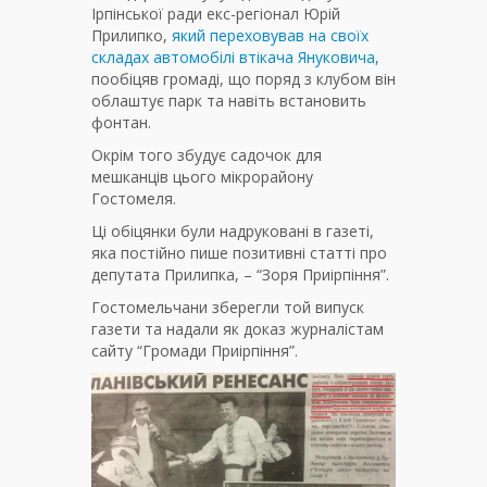
Ірпінської ради екс-регіонал Юрій
Прилипко,
який переховував на своїх
складах автомобілі втікача Януковича,
пообіцяв громаді, що поряд з клубом він
облаштує парк та навіть встановить
фонтан.
Окрім того збудує садочок для
мешканців цього мікрорайону
Гостомеля.
Ці обіцянки були надруковані в газеті,
яка постійно пише позитивні статті про
депутата Прилипка, – “Зоря Приірпіння”.
Гостомельчани зберегли той випуск
газети та надали як доказ журналістам
сайту “Громади Приірпіння”.