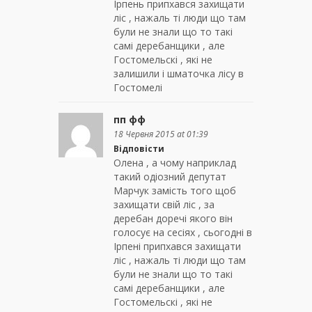
Iрпень припхався захищати
ліс , нажаль ті люди що там
були не знали що то такі
самі деребанщики , але
Гостомельскі , які не
залишили і шматочка лісу в
Гостомелі
пп фф
18 Червня 2015 at 01:39
Відповісти
Олена , а чому наприклад
такий одiозний депутат
Марчук замiсть того щоб
захищати свiй лic , за
деребан доречi якого він
голосує на сесiях , сьогоднi в
Iрпені припхався захищати
ліс , нажаль ті люди що там
були не знали що то такі
самі деребанщики , але
Гостомельскі , які не