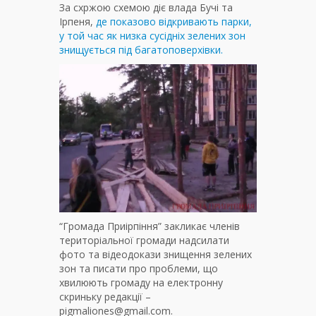
За схржою схемою діє влада Бучі та
Ірпеня,
де показово відкривають парки,
у той час як низка сусідніх зелених зон
знищується під багатоповерхівки.
“Громада Приірпіння” закликає членів
територіальної громади надсилати
фото та відеодокази знищення зелених
зон та писати про проблеми, що
хвилюють громаду на електронну
скриньку редакції –
pigmaliones@gmail.com.