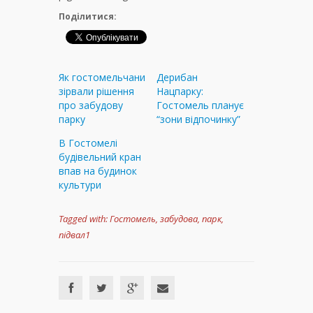
Поділитися:
Як гостомельчани
Дерибан
зірвали рішення
Нацпарку:
про забудову
Гостомель планує
парку
“зони відпочинку”
В Гостомелі
будівельний кран
впав на будинок
культури
Tagged with:
Гостомель
,
забудова
,
парк
,
підвал1