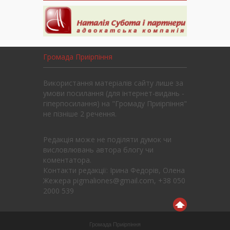
Громада Приірпіння
Використання матеріалів сайту лише за
умови посилання (для інтернет-видань -
гіперпосилання) на "Громаду Приірпіння"
не пізніше 2 речення.
Редакція може не поділяти думок чи
висловлювань автора блогу чи
коментатора.
Контакти редакції: Ірина Федорів, Олена
Жежера pigmaliones@gmail.com, +38 050
2000 539
Громада Приірпіння