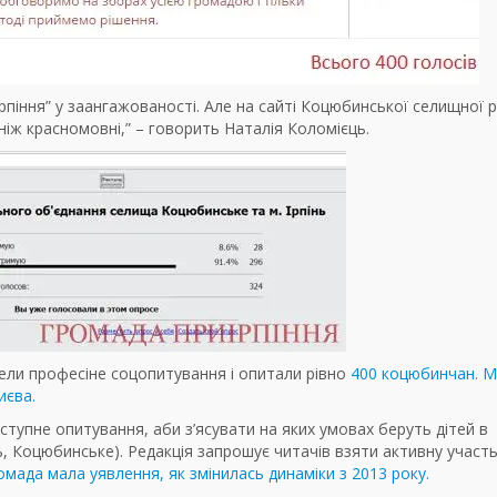
піння” у заангажованості. Але на сайті Коцюбинської селищної 
ніж красномовні,” – говорить Наталія Коломієць.
вели професіне соцопитування і опитали рівно
400 коцюбинчан. 
иєва.
ступне опитування, аби з’ясувати на яких умовах беруть дітей в
ь, Коцюбинське). Редакція запрошує читачів взяти активну участь
мада мала уявлення, як змінилась динаміки з 2013 року.