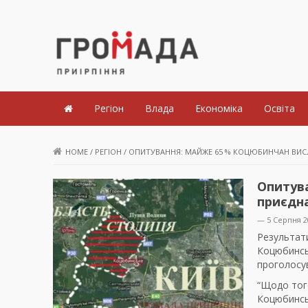
Громада Приірпіння
Регіон
Влада
Економіка
Освіта
HOME
/
РЕГІОН
/
ОПИТУВАННЯ: МАЙЖЕ 65 % КОЦЮБИНЧАН ВИС
Опитув
приєдн
— 5 Серпня 2
Результат
Коцюбинсь
проголосув
“Щодо того
Коцюбинськ