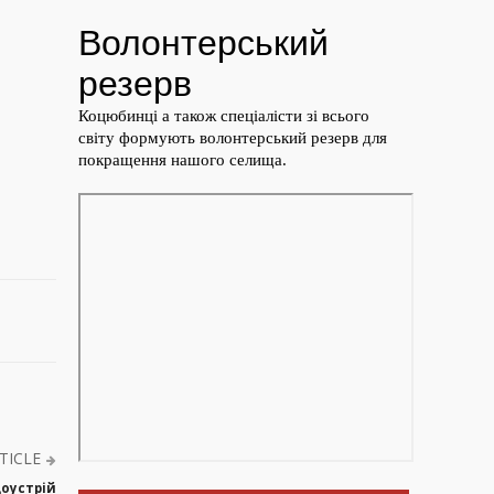
TICLE
доустрій