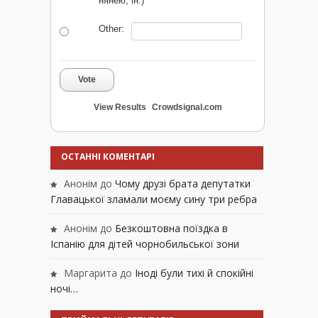
нянею, ін.)
Other:
Vote
View Results
Crowdsignal.com
ОСТАННІ КОМЕНТАРІ
Анонім
до
Чому друзі брата депутатки
Главацької зламали моєму сину три ребра
Анонім
до
Безкоштовна поїздка в
Іспанію для дітей чорнобильської зони
Маргарита
до
Іноді були тихі й спокійні
ночі…