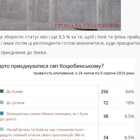
 зберегло статус кво і ще 8,5 % за те, щоб і Київ та Ірпінь прийш
 лише потім ці респонденти готові визначитися, куди приєднатис
 приєднання до Києва.