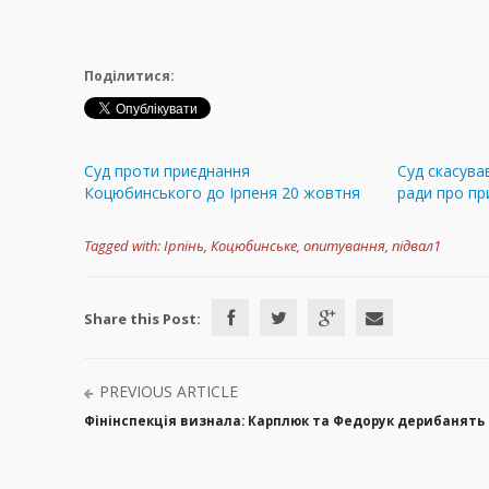
Поділитися:
Суд проти приєднання
Суд скасува
Коцюбинського до Ірпеня 20 жовтня
ради про пр
Tagged with:
Ірпінь
,
Коцюбинське
,
опитування
,
підвал1
Share this Post:
PREVIOUS ARTICLE
Фінінспекція визнала: Карплюк та Федорук дерибанять