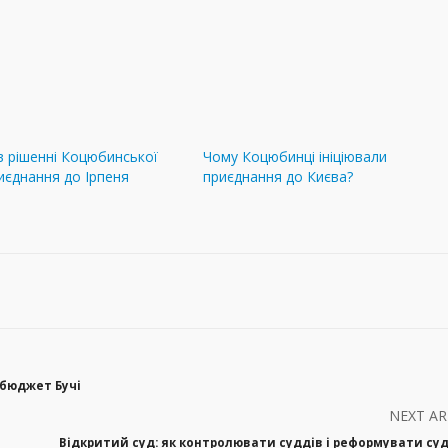
в рішенні Коцюбинської
Чому Коцюбинці ініціювали
иєднання до Ірпеня
приєднання до Києва?
 бюджет Бучі
NEXT AR
Відкритий суд: як контролювати суддів і реформувати су