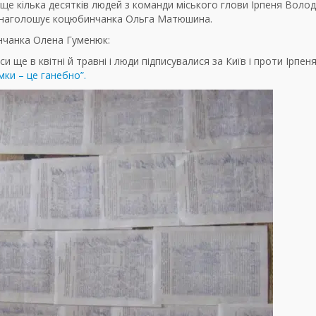
ще кілька десятків людей з команди міського глови Ірпеня Воло
 – наголошує коцюбинчанка Ольга Матюшина.
инчанка Олена Гуменюк:
и ще в квітні й травні і люди підписувалися за Київ і проти Ірпен
ки – це ганебно”.