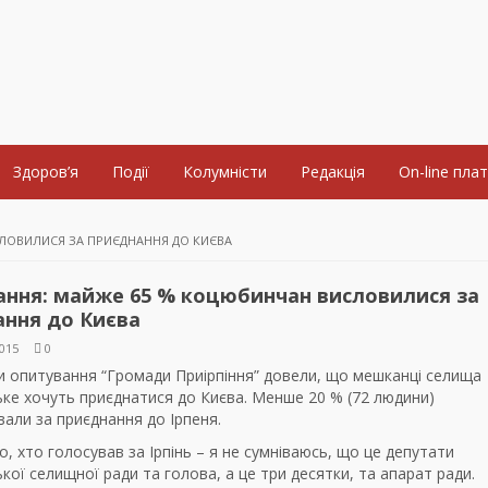
Здоров’я
Події
Колумністи
Редакція
On-line пла
ЛОВИЛИСЯ ЗА ПРИЄДНАННЯ ДО КИЄВА
ання: майже 65 % коцюбинчан висловилися за
ання до Києва
015
0
и опитування “Громади Приірпіння” довели, що мешканці селища
ке хочуть приєднатися до Києва. Менше 20 % (72 людини)
али за приєднання до Ірпеня.
, хто голосував за Ірпінь – я не сумніваюсь, що це депутати
ої селищної ради та голова, а це три десятки, та апарат ради.