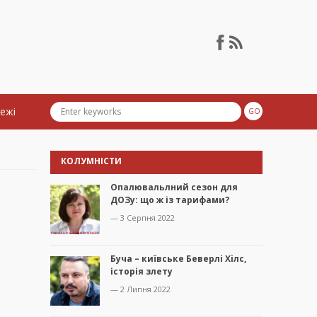
тежі
КОЛУМНІСТИ
Опалювальлний сезон для
ДОЗу: що ж із тарифами?
— 3 Серпня 2022
Буча – київське Беверлі Хілс,
історія злету
— 2 Липня 2022