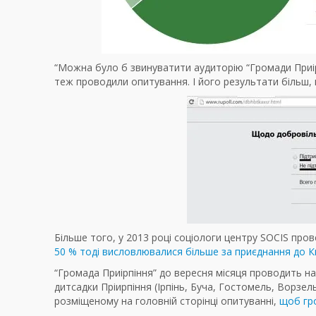
“Можна було б звинуватити аудиторію “Громади Приір
теж проводили опитування. І його результати більш, 
Більше того, у 2013 році соціологи центру SOCIS про
50 % тоді висловлювалися більше за приєднання до К
“Громада Приірпіння” до вересня місяця проводить на
дитсадки Пріирпіння (Ірпінь, Буча, Гостомель, Ворзел
розміщеному на головній сторінці опитуванні,
щоб гро