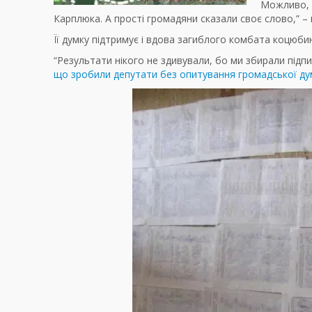
Можливо, 
Карплюка. А прості громадяни сказали своє слово,”
Її думку підтримує і вдова загиблого комбата коцюб
“Результати нікого не здивували, бо ми збирали підпис
що зробили депутати без опитування громадської дум