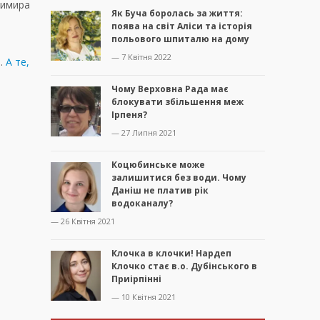
димира
Як Буча боролась за життя:
поява на світ Аліси та історія
польового шпиталю на дому
— 7 Квітня 2022
я.
А те,
Чому Верховна Рада має
блокувати збільшення меж
Ірпеня?
— 27 Липня 2021
Коцюбинське може
залишитися без води. Чому
Даніш не платив рік
водоканалу?
— 26 Квітня 2021
Клочка в клочки! Нардеп
Клочко стає в.о. Дубінського в
Приірпінні
— 10 Квітня 2021