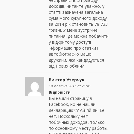
несправність. З приводу
доходів, читайте уважно, у
статті зазначена загальна
сума мого сукупного доходу
за 2014 рік становить 78 733
гривні. У мене зустрічне
питання, де можна побачити
у відкритому доступі
інформацію про статки і
автобіографію Вашої
дружини, яка кандидується
від Нових облич?
Виктор Узерчук
19 Жовтня 2015 at 21:41
Відповісти
Вы нашли страницу в
Facebook, но не нашли
декларацию??? Ай-яй-яй. Ее
нет. Поскольку нет
побочных доходов, только
по основному месту работы.