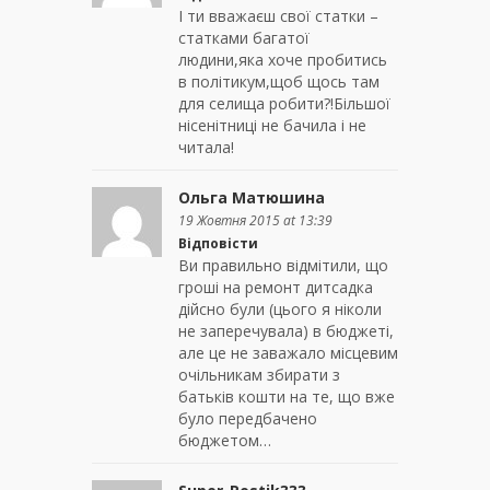
І ти вважаєш свої статки –
статками багатої
людини,яка хоче пробитись
в політикум,щоб щось там
для селища робити?!Більшої
нісенітниці не бачила і не
читала!
Ольга Матюшина
19 Жовтня 2015 at 13:39
Відповісти
Ви правильно відмітили, що
гроші на ремонт дитсадка
дійсно були (цього я ніколи
не заперечувала) в бюджеті,
але це не заважало місцевим
очільникам збирати з
батьків кошти на те, що вже
було передбачено
бюджетом…