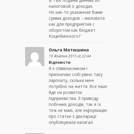
В ТВК поданы данные из
налоговой о доходах.
Но как-то указанная Вами
сумма доходов – маловата
как для предприятия с
оборотом как бюджет
Коцюбинского?
Ольга Матюшина
19 Жовтня 2015 at 22:44
Відповісти
Я є співвласником і
призначаю собі рівно таку
зарплату, скільки мені
потрібно на життя. Все інше
йде на розвиток
підприємства. З приводу
побічних доходів, так я їх
теж не маю, але інформацію
про статки з декларації
опублікувала назагал.