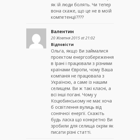
як їй люди болять. Чи тепер
вона скаже, що це не в моїй
компетенції????
Валентин
20 Жовтня 2015 at 21:02
Відповісти
Ольга, якщо Ви займалися
проектом енергозбереження
в Ірані і працювали з різними
країнами Європи, чому Ваша
компанія не працювала з
Україною, а саме із нашим
селищем. Ви ж такі класні, а
всі інші погані. Чому у
Коцюбинському не має хоча
б освітлення вулиць від
сонячної енергії. Скажіть
будь ласка що конкретно Ви
зробили для селища окрім як
писати різні статті.