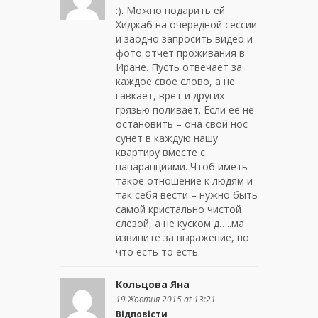
:). Можно подарить ей
Хиджаб на очередной сессии
и заодно запросить видео и
фото отчет проживания в
Иране. Пусть отвечает за
каждое свое слово, а не
гавкает, врет и других
грязью поливает. Если ее не
остановить – она свой нос
сунет в каждую нашу
квартиру вместе с
папарацциями. Чтоб иметь
такое отношение к людям и
так себя вести – нужно быть
самой кристально чистой
слезой, а не куском д…..ма
извините за выражение, но
что есть то есть.
Кольцова Яна
19 Жовтня 2015 at 13:21
Відповісти