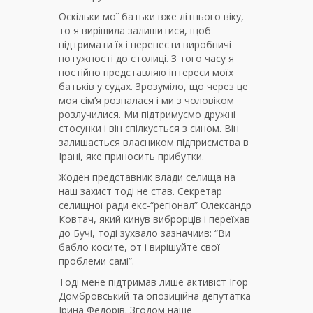
Оскільки мої батьки вже літнього віку,
то я вирішила залишитися, щоб
підтримати їх і перенести виробничі
потужності до столиці. З того часу я
постійно представляю інтереси моїх
батьків у судах. Зрозуміло, що через це
моя сім’я розпалася і ми з чоловіком
розлучилися. Ми підтримуємо дружні
стосунки і він спілкується з сином. Він
залишається власником підприємства в
Ірані, яке приносить прибутки.
Жоден представник влади селища на
наш захист тоді не став. Секретар
селищної ради екс-“регіонал” Олександр
Ковтач, який кинув виброрців і переїхав
до Бучі, тоді зухвало зазначиив: “Ви
бабло косите, от і вирішуйте свої
проблеми самі”.
Тоді мене підтримав лише активіст Ігор
Домбровський та опозиційна депутатка
Ірина Федорів. Згодом наше