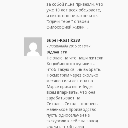
за собой г…на привезли, что
уже 10 лет всех обсыраете,
и никак оно не закончится.
“Удачи тебе ” с твоей
философией жизни…..
Super-Rostik333
7 Листопада 2015 at 18:47
Відповісти
Не знаю на что наши жители
Коцюбинского купились,
чтоб такую св…чь выбрать.
Посмотрим через сколько
месяцев или лет она на
Мэрсе прикатит и будет
всем впаривать, что она
зарабатывает на
Ситале….Ситал – ооочень
маленькое производство –
пусть односельчан на
экскурсию к себе на завод
сводит, чтоб глаза