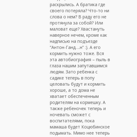
раскрылись. А братика где
своего потеряла? Что-то ни
слова о нем? В раду его не
протянула за собой? Или
маловат еще? Хвастануть
наверное нечем, кроме как
надписью на подъезде
“Антон-Ганд….н” :). А его
кормить нужно тоже. Вся
эта автобиография – пыль в
глаза нашим запутавшимся
людям. Зато ребенка с
садике теперь в попу
целовать будут и кормить
хороше, а то дома не
хватает обеспеченным
родителям на кормешку. А
также ребеночек теперь и
ночевать сможет с
воспитателями, пока
мамаша будет Коцюбинское
подымать. Мимо нее теперь