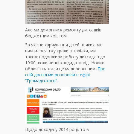
Але ми домоглися ремонту дитсадків
бюджетним коштом.
За якісне харчування дітей, в яких, як
виявилося, їжу крали з тарілки, ми
також подовжили роботу дитсадків до
19:00, коли чинні кандидати від “Нових
облич” вважали це малореальним.
Про
свій досвід ми розповіли в ефірі
“Громадського”.
Щодо доходів у 2014 році, то в