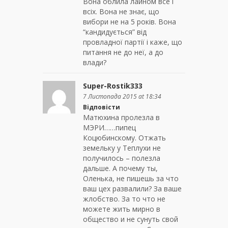
Вона облила лайном все і
всіх. Вона не знає, що
вибори не на 5 років. Вона
“кандидується” від
провладної партії і каже, що
питання не до неї, а до
влади?
Super-Rostik333
7 Листопада 2015 at 18:34
Відповісти
Матюхина пролезла в
МЭРИ……пипец
Коцюбинскому. Отжать
земельку у Теплухи не
получилось – полезла
дальше. А почему ты,
Оленька, не пишешь за что
ваш цех развалили? За ваше
жлобство. За то что не
можете жить мирно в
общество и не сунуть свой