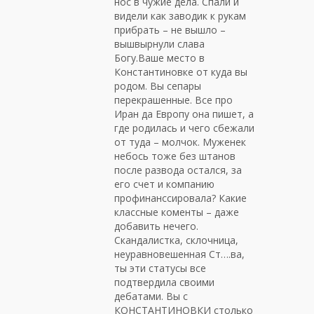
нос в чужие дела. Спали и
видели как заводик к рукам
прибрать – не вышло –
вышвырнули слава
Богу.Ваше место в
Константиновке от куда вы
родом. Вы сепары
перекрашенные. Все про
Иран да Европу она пишет, а
где родилась и чего сбежали
от туда – молчок. Муженек
небось тоже без штанов
после развода остался, за
его счет и компанию
профинанссировала? Какие
классные коменты – даже
добавить нечего.
Скандалистка, склочница,
неуравновешенная Ст….ва,
ты эти статусы все
подтвердила своими
дебатами. Вы с
КОНСТАНТИНОВКИ столько