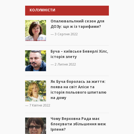
КОЛУМНІСТИ
Опалювальлний сезон для
ДОЗу: що ж із тарифами?
— 3 Серпня 2022
Буча – київське Беверлі Хілс,
історія злету
— 2 Липня 2022
Як Буча боролась за життя:
поява на світ Аліси та
історія польового шпиталю
на дому
— 7 Квітня 2022
Чому Верховна Рада має
блокувати збільшення меж
Ірпеня?