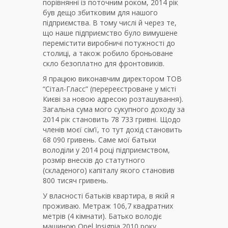
порівнянні із поточним роком, 2014 рік
був дещо збитковим для нашого
підприємства. В тому числі й через те,
що наше підприємство було вимушене
перемістити виробничі потужності до
столиці, а також робило броньоване
скло безоплатно для фронтовиків.
Я працюю виконавчим директором ТОВ
“Сітал-Гласс” (перереєстроване у місті
Києві за новою адресою розташування).
Загальна сума мого сукупного доходу за
2014 рік становить 78 733 гривні. Щодо
членів моєї сім’ї, то тут дохід становить
68 090 гривень. Саме мої батьки
володіли у 2014 році підприємством,
розмір внесків до статутного
(складеного) капіталу якого становив
800 тисяч гривень.
У власності батьків квартира, в якій я
проживаю. Метраж 106,7 квадратних
метрів (4 кімнати). Батько володіє
машиною Opel Insignia 2010 року