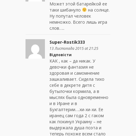
Может этой батарейкой ее
таки шибануло
на солнце.
Ну попутал человек
немножко. Всего лишь игра
слов…..
Super-Rostik333
13 Листопада 2015 at 21:25
Відповісти
КАК , как – да никак. У
девочки фантазия не
здоровая и самомнение
зашкаливает. Сидела тихо
себе в декрете дитя с
бутылочки кормила, а в
мыслях была одновременно
и в Иране и в
Бухгалтерии….хи-хи-хи. Ее
иранец сам года 2 с гаком
как покинул Украину – не
выдержала душа поэта и
теперь похоже всем стало