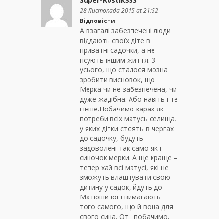
Super-Rostik333
28 Листопада 2015 at 21:52
Відповісти
А взагалі забезпечені люди
віддають своїх діте в
приватні садочки, а не
псують іншим життя. З
усього, що сталося мозна
зробити висновок, що
Мерка чи не забезпечена, чи
дуже жадібна. Або навіть і те
і інше.Побачимо зараз як
потреби всіх матусь селища,
у яких дітки стоять в чергах
до садочку, будуть
задоволені так само як і
синочок мерки. А ще краще –
тепер хай всі матусі, які не
зможуть влаштувати свою
дитину у садок, йдуть до
Матюшиної і вимагають
того самого, що й вона для
свого сина. От і побачимо,