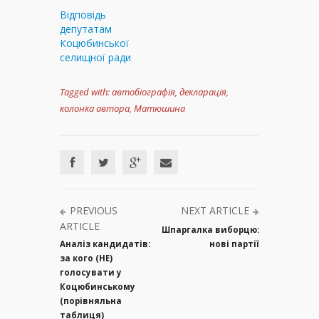
Відповідь
депутатам
Коцюбинської
селищної ради
Tagged with:
автобіографія
,
декларація
,
колонка автора
,
Матюшина
PREVIOUS
NEXT ARTICLE
ARTICLE
Шпаргалка виборцю:
Аналіз кандидатів:
нові партії
за кого (НЕ)
голосувати у
Коцюбинському
(порівняльна
таблиця)