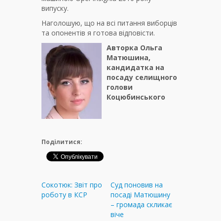
випуску.
Наголошую, що на всі питання виборців
та опонентів я готова відповісти.
Авторка Ольга
Матюшина,
кандидатка на
посаду селищного
голови
Коцюбинського
Поділитися:
Сокотюк: Звіт про
Суд поновив на
роботу в КСР
посаді Матюшину
– громада скликає
віче