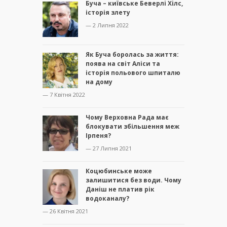
Буча – київське Беверлі Хілс,
історія злету
— 2 Липня 2022
Як Буча боролась за життя:
поява на світ Аліси та
історія польового шпиталю
на дому
— 7 Квітня 2022
Чому Верховна Рада має
блокувати збільшення меж
Ірпеня?
— 27 Липня 2021
Коцюбинське може
залишитися без води. Чому
Даніш не платив рік
водоканалу?
— 26 Квітня 2021