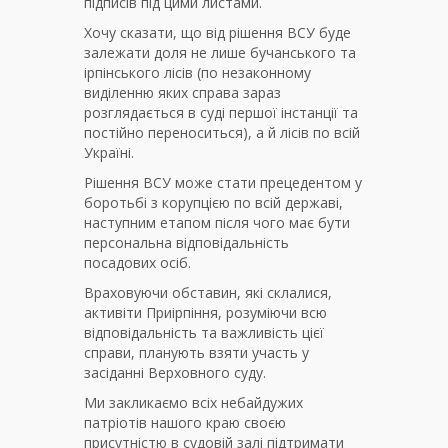
підписів під цими листами.
Хочу сказати, що від рішення ВСУ буде
залежати доля не лише бучанського та
ірпінського лісів (по незаконному
виділенню яких справа зараз
розглядається в суді першої інстанції та
постійно переноситься), а й лісів по всій
Україні.
Рішення ВСУ може стати прецедентом у
боротьбі з корупцією по всій державі,
наступним етапом після чого має бути
персональна відповідальність
посадових осіб.
Враховуючи обставин, які склалися,
активіти Приірпіння, розуміючи всю
відповідальність та важливість цієї
справи, планують взяти участь у
засіданні Верховного суду.
Ми закликаємо всіх небайдужих
патріотів нашого краю своєю
присутністю в судовій залі підтримати