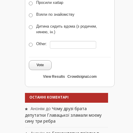
Просили хабар
Взяли по знайомству
Дитина сидить вдома (з родичем,
нянею, ін.)
Other:
Vote
View Results
Crowdsignal.com
ОСТАННІ КОМЕНТАРІ
Анонім
до
Чому друзі брата
депутатки Главацької зламали моєму
сину три ребра