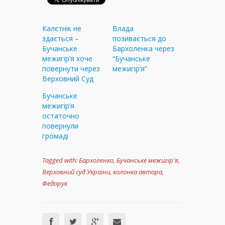
Калєтнік не
Влада
здається –
позивається до
Бучанське
Бархоленка через
межигір’я хоче
“Бучанське
повернути через
межигір’я”
Верховний Суд
Бучанське
межигір’я
остаточно
повернули
громаді
Tagged with:
Бархоленко
,
Бучанське межигір'я
,
Верховний суд України
,
колонка автора
,
Федорук