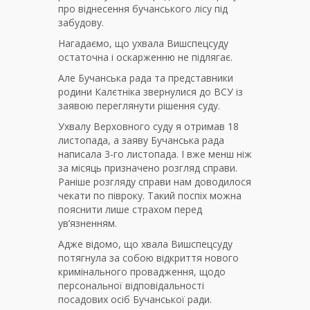
про віднесення бучанського лісу під
забудову.
Нагадаємо, що ухвала Вишспецсуду
остаточна і оскарженню не підлягає.
Але Бучанська рада та представники
родини Калєтніка звернулися до ВСУ із
заявою переглянути рішення суду.
Ухвалу Верховного суду я отримав 18
листопада, а заяву Бучанська рада
написала 3-го листопада. І вже менш ніж
за місяць призначено розгляд справи.
Раніше розгляду справи нам доводилося
чекати по півроку. Такий поспіх можна
пояснити лише страхом перед
ув’язненням.
Адже відомо, що хвала Вишспецсуду
потягнула за собою відкриття нового
кримінального провадження, щодо
персональної відповідальності
посадових осіб Бучанської ради.