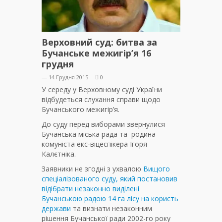
Верховний суд: битва за
Бучанське межигір’я 16
грудня
— 14 Грудня 2015
0
У середу у Верховному суді України
відбудеться слухання справи щодо
Бучанського межигір’я.
До суду перед виборами звернулися
Бучанська міська рада та родина
комуніста екс-віцеспікера Ігоря
Калєтніка.
Заявники не згодні з ухвалою
Вищого
спеціалізованого суду, який постановив
відібрати незаконно виділені
Бучанською радою 14 га лісу на користь
держави
та визнати незаконним
рішення Бучанської ради 2002-го року