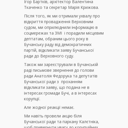
Ігор Бартків, архітектор Валентина
Ткаченко та секретар Марія Крижова.
Після того, як ми отримали ухвалу про
відкриття провадження Верховним
судом, ми оприлюднили інформацію в
соцмережах та ЗМІ і порадили місцевим
дептатам, обраним цього року в
Бучанську раду від демократичних
партій, відкликати заяву Бучанської
ради до Верховного суду.
Також ми зареєстрували в Бучанській
раді письмове звернення до голови
ради Анатолія Федорука та депутатів
Бучанської ради з проханням
відкликати заяву, що подана не в
інтересах громади Бучі, а в інтересах
корупції.
Але жодної реакції немає.
Ми навіть провели акцію біля
Бучанської ради та паркану Калєтніка,
щоб привернути увагу до корупційних