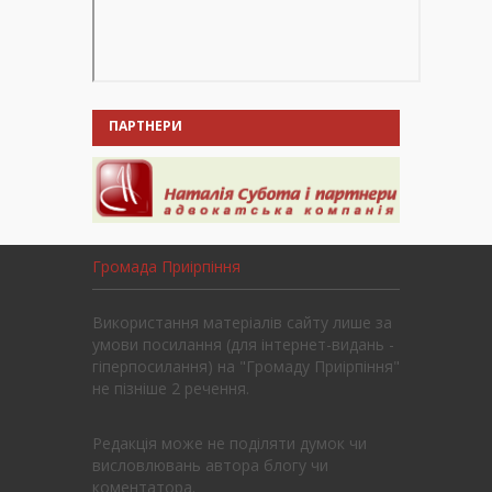
ПАРТНЕРИ
Громада Приірпіння
Використання матеріалів сайту лише за
умови посилання (для інтернет-видань -
гіперпосилання) на "Громаду Приірпіння"
не пізніше 2 речення.
Редакція може не поділяти думок чи
висловлювань автора блогу чи
коментатора.