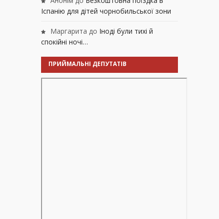
Анонім
до
Безкоштовна поїздка в
Іспанію для дітей чорнобильської зони
Маргарита
до
Іноді були тихі й
спокійні ночі…
ПРИЙМАЛЬНІ ДЕПУТАТІВ