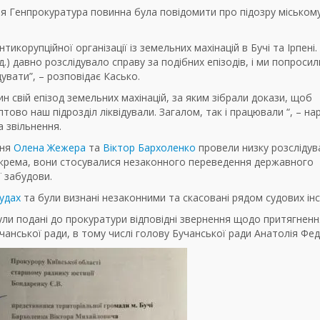
я Генпрокуратура повинна була повідомити про підозру міському
корупційної організації із земельних махінацій в Бучі та Ірпені.
.) давно розслідувало справу за подібних епізодів, і ми попросил
увати”, – розповідає Касько.
ин свій епізод земельних махінацій, за яким зібрали докази, щоб
птово наш підрозділ ліквідували. Загалом, так і працювали “, – нар
а звільнення.
ння
Олена Жежера
та
Віктор Бархоленко
провели низку розслідув
Зокрема, вони стосувалися незаконного переведення державного
ї забудови.
судах
та були визнані незаконними та скасовані рядом судових інс
були подані до прокуратури відповідні звернення щодо притягненн
чанської ради, в тому числі голову Бучанської ради Анатолія Фед