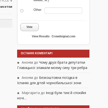
TICLE
нянею, ін.)
 висотки
Other:
Vote
View Results
Crowdsignal.com
ОСТАННІ КОМЕНТАРІ
Анонім
до
Чому друзі брата депутатки
Главацької зламали моєму сину три ребра
Анонім
до
Безкоштовна поїздка в
Іспанію для дітей чорнобильської зони
Маргарита
до
Іноді були тихі й спокійні
ночі…