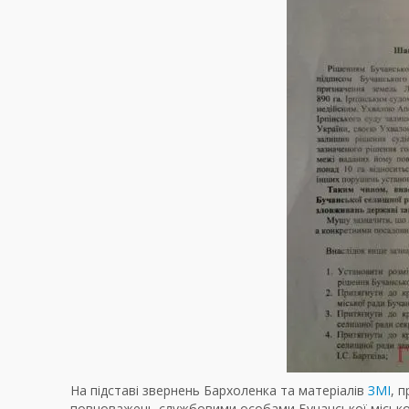
На підставі звернень Бархоленка та матеріалів
ЗМІ
, 
повноважень службовими особами Бучанської міської