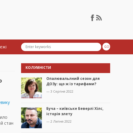
тежі
КОЛУМНІСТИ
Опалювальлний сезон для
о
ДОЗу: що ж із тарифами?
— 3 Серпня 2022
евику
Буча – київське Беверлі Хілс,
історія злету
рило
— 2 Липня 2022
ей стан