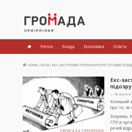
Громада Приірпіння
Регіон
Влада
Економіка
Освіта
HOME
/
БУЧА
/
ЕКС-ЗАСТУПНИК ГЕНПРОКУРОРА ГОТУВАВ ПОВІ
Екс-зас
підозр
— 18 Лютого 
Колишній 
про те, я
Зокрема, 
ГПУ в орга
речей відр