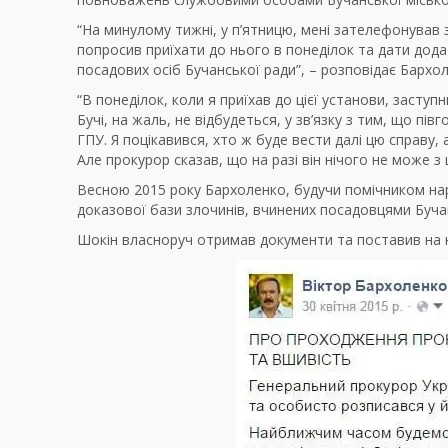
“На минулому тижні, у п’ятницю, мені зателефонував 
попросив приїхати до нього в понеділок та дати дод
посадових осіб Бучанської ради”, – розповідає Бархо
“В понеділок, коли я приїхав до цієї установи, заст
Бучі, на жаль, не відбудеться, у зв’язку з тим, що п
ГПУ. Я поцікавився, хто ж буде вести далі цю справу, 
Але прокурор сказав, що на разі він нічого не може з
Весною 2015 року Бархоленко, будучи помічником нар
доказової бази злочинів, вчинених посадовцями Буча
Шокін власноруч отримав документи та поставив на н