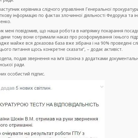
заступник керівника слідчого управління Генеральної прокуратур
аткову інформацію по фактах злочинної діяльності Федорука та і
ленко.
упник мені повідомив, що наша робота в напрямку покарання посад
івгодини тому вони отримали наказ про розформування їхнього під
адже майже вся доказова база вже зібрана і на 90% проведені слід
 цього питання щось конкретне сказати”, – додає активіст.
депа, подав звернення на ім’я Шокіна з додатками документаль
нської ради.
их особистий підпис.