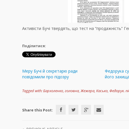
Активісти Бучі твердять, що тест на “продажність” Г
Поділитися:
Меру Бучі й секретарю ради
Федорука су
повідомили про підозру
його захища
Tagged with:
Бархоленко
,
головна
,
Жежера
,
Касько
,
Федорук. п
Share this Post: