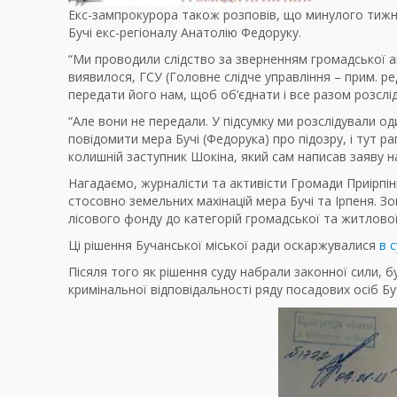
Екс-зампрокурора також розповів, що минулого тижн
Бучі екс-регіоналу Анатолію Федоруку.
“Ми проводили слідство за зверненням громадської анти
виявилося, ГСУ (Головне слідче управління – прим. ред
передати його нам, щоб об’єднати і все разом розслід
“Але вони не передали. У підсумку ми розслідували од
повідомити мера Бучі (Федорука) про підозру, і тут ра
колишній заступник Шокіна, який сам написав заяву н
Нагадаємо, журналісти та активісти Громади Приірпі
стосовно земельних махінацій мера Бучі та Ірпеня. 
лісового фонду до категорій громадської та житлово
Ці рішення Бучанської міської ради оскаржувалися
в 
Пісяля того як рішення суду набрали законної сили, 
кримінальної відповідальності ряду посадових осіб Бу