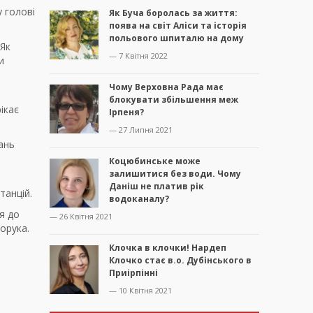
 голові
Як Буча боролась за життя:
поява на світ Аліси та історія
польового шпиталю на дому
 Як
— 7 Квітня 2022
и
Чому Верховна Рада має
блокувати збільшення меж
ікає
Ірпеня?
— 27 Липня 2021
ань
Коцюбинське може
залишитися без води. Чому
Даніш не платив рік
танцій.
водоканалу?
я до
— 26 Квітня 2021
орука.
Клочка в клочки! Нардеп
Клочко стає в.о. Дубінського в
Приірпінні
— 10 Квітня 2021