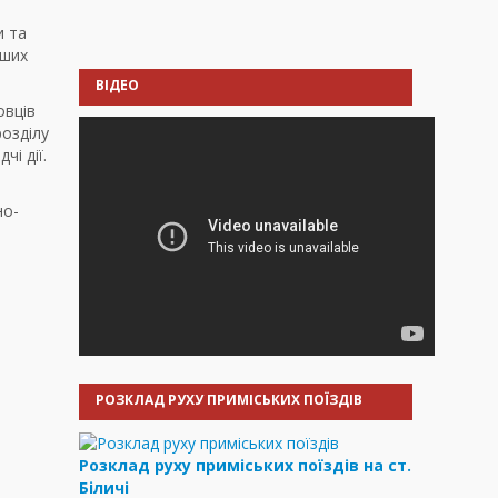
и та
нших
ВІДЕО
овців
розділу
чі дії.
но-
РОЗКЛАД РУХУ ПРИМІСЬКИХ ПОЇЗДІВ
Розклад руху приміських поїздів на ст.
Біличі