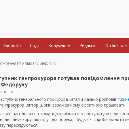
Здоров’я
Події
Колумністи
Редакція
On-line пла
ДОМЛЕННЯ ПРО ПІДОЗРУ ФЕДОРУКУ
тупник генпрокурора готував повідомлення пр
у Федоруку
2016
0
заступник генерального прокурора Віталій Касько розповів
тижн
к генпрокурор Віктор Шокін заважав йому ефективно працювати.
Касько наголосив на тому, що керівництво прокуратури перетво
н, де панує корупція і кругова порука, і будь-які спроби змінити ц
азу переслідуються.