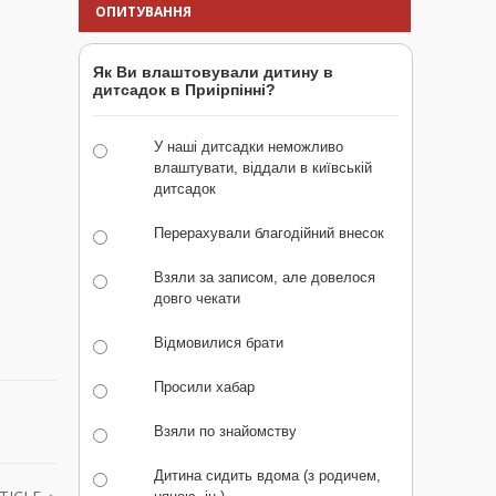
ОПИТУВАННЯ
Як Ви влаштовували дитину в
дитсадок в Приірпінні?
У наші дитсадки неможливо
влаштувати, віддали в київській
дитсадок
Перерахували благодійний внесок
Взяли за записом, але довелося
довго чекати
Відмовилися брати
Просили хабар
Взяли по знайомству
Дитина сидить вдома (з родичем,