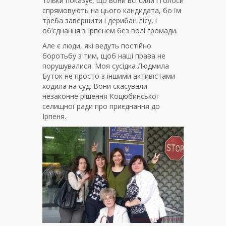
тільки показує, що вони всі сили і голоси
спрямовують на цього кандидата, бо їм
треба завершити і дерибан лісу, і
об’єднання з Ірпенем без волі громади.
Але є люди, які ведуть постійно
боротьбу з тим, щоб наші права не
порушувалися. Моя сусідка Людмила
Буток не просто з іншими активістами
ходила на суд. Вони скасували
незаконне рішення Коцюбинської
селищної ради про приєднання до
Ірпеня.