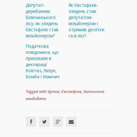
Депутат-
Як Євстєфєєв-
дерибанник
злидень став
Біличанського
депутатом-
лісу: як злидень
мільйонером і
Євстєфєєв став
отримав десятки
мільйонером?
га в лісі?
Податкова
повідомила, що
приховали в
декларації
Ковтач, Лизун,
Бомба і Мамчич
Tagged with:
Буток
,
Євстєфєєв
,
Залізнична
,
кандидати