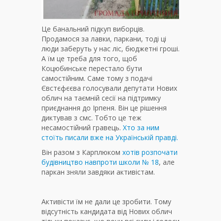
Це банальний підкуп виборців.
Продамося за лавки, паркани, тоді ці
люди заберуть у нас ліс, бюджетні гроші.
А їм це треба для того, щоб
Коцюбинське перестало бути
самостійним. Саме тому з подачі
Євстєфєєва голосували депутати Нових
облич на таємній сесії на підтримку
приєднання до Ірпеня. Він це рішення
диктував з смс. Тобто це теж
несамостійний гравець.
Хто за ним
стоїть писали вже на Українській правді.
Він разом з Карплюком
хотів розпочати
будівництво навпроти школи № 18
, але
паркан зняли завдяки активістам.
Активісти їм не дали це зробити. Тому
відсутність кандидата від Нових облич