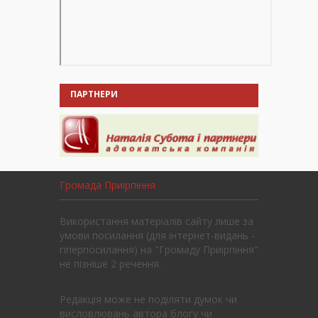
ПАРТНЕРИ
Громада Приірпіння
Використання матеріалів сайту лише за
умови посилання (для інтернет-видань -
гіперпосилання) на "Громаду Приірпіння"
не пізніше 2 речення.
Редакція може не поділяти думок чи
висловлювань автора блогу чи