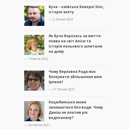
Буча – київське Беверлі Хілс,
історія злету
— 2 Липня 2022
Як Буча боролась за життя:
поява на світ Аліси та
історія польового шпиталю
на дому
— 7 Квітня 2022
Чому Верховна Рада має
блокувати збільшення меж
Ірпеня?
— 27 Липня 2021
Коцюбинське може
залишитися без води. Чому
Даніш не платив рік
водоканалу?
— 26 Квітня 2021