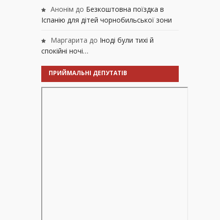
Анонім
до
Безкоштовна поїздка в
Іспанію для дітей чорнобильської зони
Маргарита
до
Іноді були тихі й
спокійні ночі…
ПРИЙМАЛЬНІ ДЕПУТАТІВ