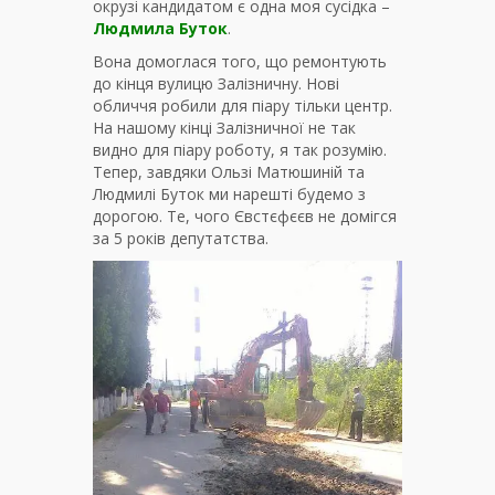
окрузі кандидатом є одна моя сусідка –
Людмила Буток
.
Вона домоглася того, що ремонтують
до кінця вулицю Залізничну. Нові
обличчя робили для піару тільки центр.
На нашому кінці Залізничної не так
видно для піару роботу, я так розумію.
Тепер, завдяки Ользі Матюшиній та
Людмилі Буток ми нарешті будемо з
дорогою. Те, чого Євстєфєєв не домігся
за 5 років депутатства.