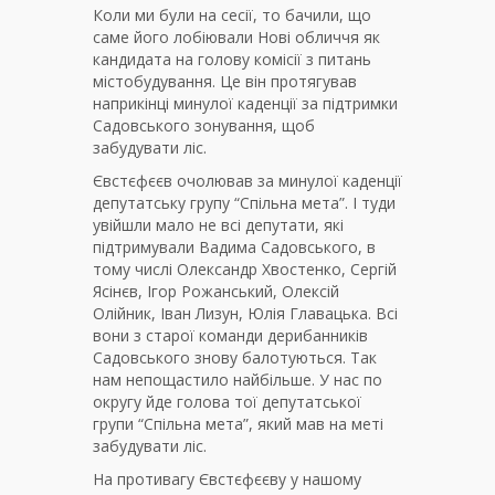
Коли ми були на сесії, то бачили, що
саме його лобіювали Нові обличчя як
кандидата на голову комісії з питань
містобудування. Це він протягував
наприкінці минулої каденції за підтримки
Садовського зонування, щоб
забудувати ліс.
Євстєфєєв очолював за минулої каденції
депутатську групу “Спільна мета”. І туди
увійшли мало не всі депутати, які
підтримували Вадима Садовського, в
тому числі Олександр Хвостенко, Сергій
Ясінєв, Ігор Рожанський, Олексій
Олійник, Іван Лизун, Юлія Главацька. Всі
вони з старої команди дерибанників
Садовського знову балотуються. Так
нам непощастило найбільше. У нас по
округу йде голова тої депутатської
групи “Спільна мета”, який мав на меті
забудувати ліс.
На противагу Євстєфєєву у нашому