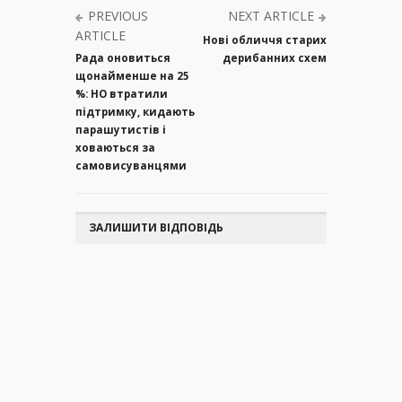
PREVIOUS
NEXT ARTICLE
ARTICLE
Нові обличчя старих
Рада оновиться
дерибанних схем
щонайменше на 25
%: НО втратили
підтримку, кидають
парашутистів і
ховаються за
самовисуванцями
ЗАЛИШИТИ ВІДПОВІДЬ