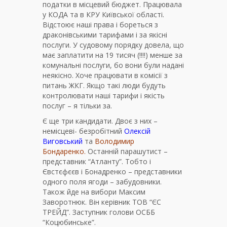
податки в місцевий бюджет. Працювала
у КОДА та в КРУ Київської області.
Відстоює наші права і бореться з
драконівськими тарифами і за якісні
послуги. У судовому порядку довела, що
має заплатити на 19 тисяч (!!!!) менше за
комунальні послуги, бо вони були надані
неякісно. Хоче працювати в комісії з
питань ЖКГ. Якщо такі люди будуть
контролювати наші тарифи і якість
послуг – я тільки за.
Є ще три кандидати. Двоє з них –
немісцеві- безробітний
Олексій
Виговський
та
Володимир
Бондаренко.
Останній парашутист –
представник “Атланту”. Тобто і
Євстєфєєв і Бонадренко – представники
одного поля ягоди – забудовники.
Також йде на вибори Максим
Заворотнюк. Він керівник ТОВ “ЄС
ТРЕЙД”. Заступник голови ОСББ
“Коцюбинське”.