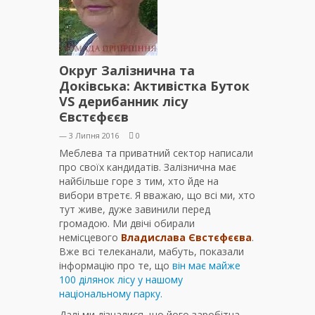
Округ Залізнична та
Доківська: Активістка Буток
VS дерибанник лісу
Євстєфєєв
— 3 Липня 2016
0
Меблева та приватний сектор написали
про своїх кандидатів. Залізнична має
найбільше горе з тим, хто йде на
вибори втретє. Я вважаю, що всі ми, хто
тут живе, дуже завинили перед
громадою. Ми двічі обирали
немісцевого
Владислава Євстєфєєва
.
Вже всі телеканали, мабуть, показали
інформацію про те, що
він має майже
100 ділянок лісу у нашому
національному парку.
Далі ми дізналися, що його заробітна