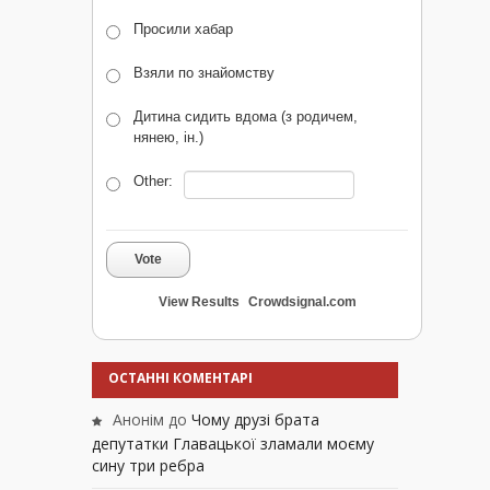
Просили хабар
Взяли по знайомству
Дитина сидить вдома (з родичем,
нянею, ін.)
Other:
Vote
View Results
Crowdsignal.com
ОСТАННІ КОМЕНТАРІ
Анонім
до
Чому друзі брата
депутатки Главацької зламали моєму
сину три ребра