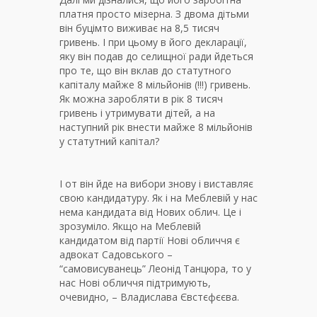
платня просто мізерна. З двома дітьми
він буцімто виживає на 8,5 тисяч
гривень. І при цьому в його декларації,
яку він подав до селищної ради йдеться
про те, що він вклав до статутного
капіталу майже 8 мільйонів (!!!) гривень.
Як можна заробляти в рік 8 тисяч
гривень і утримувати дітей, а на
наступний рік внести майже 8 мільйонів
у статутний капітал?
І от він йде на вибори знову і виставляє
свою кандидатуру. Як і на Меблевій у нас
нема кандидата від Нових облич. Це і
зрозуміло. Якщо на Меблевій
кандидатом від партії Нові обличчя є
адвокат Садовського –
“самовисуванець” Леонід Танцюра, то у
нас Нові обличчя підтримують,
очевидно, – Владислава Євстєфєєва.