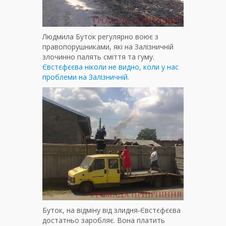
Людмила Буток регулярно воює з
правопорушниками, які на Залізничній
злочинно палять сміття та гуму.
Євстєфєєва ніколи не видно, коли у нас
проблеми на Залізничній.
Буток, на відміну від злидня-Євстєфєєва
достатньо заробляє. Вона платить