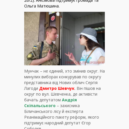
26/2)
. Анісімова підтримує громада та
Ольга Матюшина.
Мунчак – не єдиний, хто змінив округ. На
минулих виборах конкурував по округу
представника від Нових облич Сергія
Лагоди
Дмитро Шевчук
. Він пішов на
округ по вул. Шевченка, де активісти
бачать депутатом
Андрія
Скіпальського
– захисника
Біличанського лісу й експерта
Реанімаційного пакету реформ, якого
підтримує народний депутат Єгор
Соболєв.