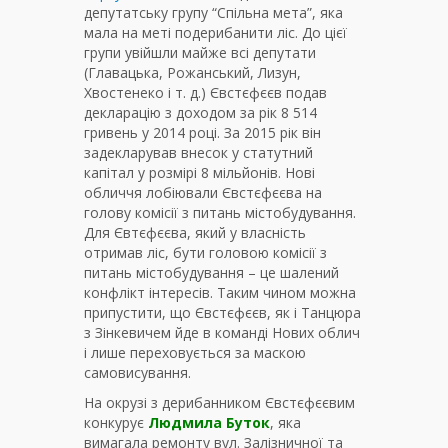
депутатську групу “Спільна мета”, яка
мала на меті подерибанити ліс. До цієї
групи увійшли майже всі депутати
(Главацька, Рожанський, Лизун,
Хвостенеко і т. д.) Євстєфєєв подав
декларацію з доходом за рік 8 514
гривень у 2014 році. За 2015 рік він
задекларував внесок у статутний
капітал у розмірі 8 мільйонів. Нові
обличчя лобіювали Євстєфєєва на
голову комісії з питань містобудування.
Для Євтєфєєва, який у власність
отримав ліс, бути головою комісії з
питань містобудування – це шалений
конфлікт інтересів. Таким чином можна
припустити, що Євстєфєєв, як і Танцюра
з Зінкевичем йде в команді Нових облич
і лише переховується за маскою
самовисування.
На окрузі з дерибанником Євстєфєєвим
конкурує
Людмила Буток
, яка
вимагала ремонту вул. Залізничної та