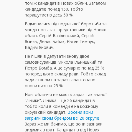
поміж кандидатів Нових облич. Загалом
кандидатів понад 150. Тобто
парашутистів десь 50 %.
Відмовилися від подальшої боротьби за
мандат ось такі представники від Нових
облич: Сергій Базілевський, Сергій
Ясінєв, Денис Бабак, Євген Тимчук,
Вадим Янович.
Не пішли в депутати знову двоє
самовисуванців Микола Ільницький та
Петро Бомба. А це сумарно понад 25 %
попереднього складу ради. Тобто склад
ради станом на зараз гарантовано
оновиться на 25 %.
Нові обличчя не мають зараз так званої
“лінійки”. Лінійка – це 26 кандидатів –
тобто коли в команди є на кожному
окрузі свій кандидат.
Восени вони
закрили своїм брендом всі 26 округів.
Зараз же ми бачимо, що вони зазнали
видимих втрат. Кандидатів від Нових