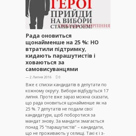
Рада оновиться
щонайменше на 25 %: НО
втратили підтримку,
кидають парашутистів і
ховаються за
самовисуванцями
— 2 Липня 2016
0
Вже є списки кандидатів в депутати по
кожному округу. Вибори відбудуться 17
липня. Проте вже зараз можна сказати,
що рада оновиться щонайменше як на
25 %. 7 депутатів не подали свої
кандидатури, щоб поборотися за
мандат знову. За мандати змагається
понад 75 “парашутистів” – кандидати,
що не проживають у селищі. Такі є і з-