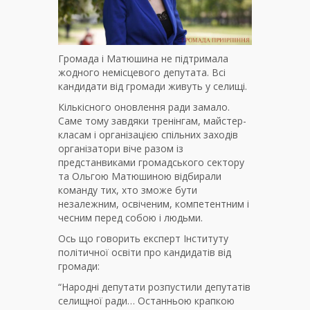
Громада і Матюшина не підтримала
жодного немісцевого депутата. Всі
кандидати від громади живуть у селищі.
Кількісного оновлення ради замало.
Саме тому завдяки тренінгам, майстер-
класам і організацією спільних заходів
організатори віче разом із
предстанвиками громадського сектору
та Ольгою Матюшиною відбирали
команду тих, хто зможе бути
незалежним, освіченим, компетентним і
чесним перед собою і людьми.
Ось що говорить експерт Інституту
політичної освіти про кандидатів від
громади:
“Народні депутати розпустили депутатів
селищної ради… Останньою крапкою