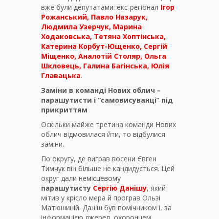
вже були депутатами: екс-регіонал
Ігор
Рожанський, Павло Назарук,
Людмила Узерчук, Марина
Ходаковська, Тетяна Хоптінська,
Катерина Корбут-Ющенко, Сергій
Міщенко, Аналотій Столяр, Ольга
Шкловець, Галина Багінська, Юлія
Главацька
.
Заміни в команді Нових облич –
парашутисти і “самовисуванці” під
прикриттям
Оскільки майже третина команди Нових
облич відмовилася йти, то відбулися
заміни.
По округу, де виграв восени Євген
Тимчук він більше не кандидується. Цей
округ дали немісцевому
парашутисту
Сергію Данішу
, який
мітив у крісло мера й програв Ользі
Матюшиній. Даніш був помічником і, за
інформацією джерел, охоронцем