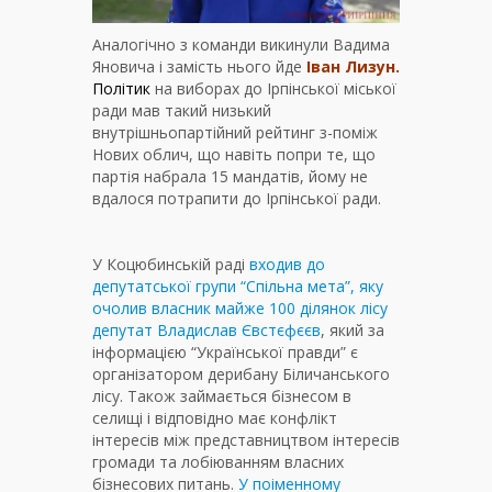
Аналогічно з команди викинули Вадима
Яновича і замість нього йде
Іван Лизун.
Політик
на виборах до Ірпінської міської
ради мав такий низький
внутрішньопартійний рейтинг з-поміж
Нових облич, що навіть попри те, що
партія набрала 15 мандатів, йому не
вдалося потрапити до Ірпінської ради.
У Коцюбинській раді
входив до
депутатської групи “Спільна мета”, яку
очолив власник майже 100 ділянок лісу
депутат Владислав Євстєфєєв
, який за
інформацією “Української правди” є
організатором дерибану Біличанського
лісу. Також займається бізнесом в
селищі і відповідно має конфлікт
інтересів між представництвом інтересів
громади та лобіюванням власних
бізнесових питань.
У поіменному