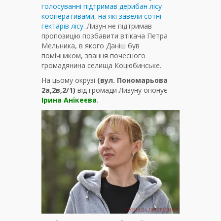
голосуванні підтримав дерибан лісу
кооперативами, на які завели сотні
гектарів лісу.
Лизун не підтримав
пропозицію позбавити втікача Петра
Мельника, в якого Даніш був
помічником, звання почесного
громадянина селища Коцюбинське.
На цьому окрузі
(вул. Пономарьова
2а,2в,2/1)
від громади Лизуну опонує
Ірина Анікеєва
.