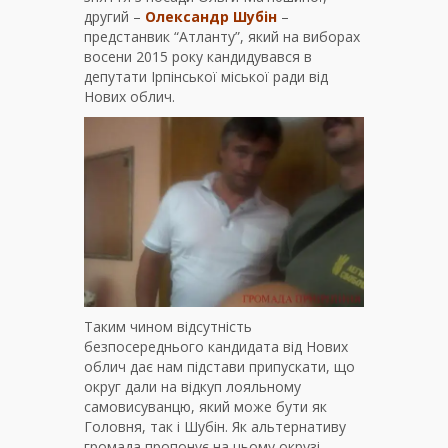
другий –
Олександр Шубін
–
предстанвик “Атланту”, який на виборах
восени 2015 року кандидувався в
депутати Ірпінської міської ради від
Нових облич.
Таким чином відсутність
безпосереднього кандидата від Нових
облич дає нам підстави припускати, що
округ дали на відкуп лояльному
самовисуванцю, який може бути як
Головня, так і Шубін. Як альтернативу
громада пропонує на цьому окрузі