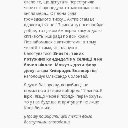
стало те, що депутати переступили
через всі процедури та законодавство,
зняли мера… От вона сила
громадського тиску… Активістам це
вдалося, і якщо 17 липня тут все пройде
добре, то цілком ймовірно таку ж долю
спіткають інші ради по всій країні.
Познайомився з активістами, в тому
числі й з тими, які планують
балотуватися.
Знаєте, таких
потужних кандидатів у селищі я не
бачив ніколи. Можуть дати фору
депутатам Київради. Без жартів
,” –
наголошує Олександр Солонтай.
Я дуже Вас прошу, коцюбинці, не
помиліться з своїм вибором 17 липня. Я
вірю, якщо чесні й порядні переможуть,
то у нас буде шанс врятувати не лише
Коцюбинське.
(Прошу поширити цей текст всіма
доступними способами).