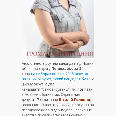
Аналогічно відсутній кандидат від Нових
облич по округу
Пономарьова 34
,
хоча
на виборах восени 2015 року, як і
на інших округах, такий кандидат був.
На
цьому окрузі є два
кандидати-“самовисуванці”, які пов’язані
з Новими обличчями. Один з ним
депутат 7 скликання
Віталій Головня
,
працівник “Епіцентру”, який голосував на
псевдосесіях та підтримував незаконне
зняття з посади Ольги Матюшиної,