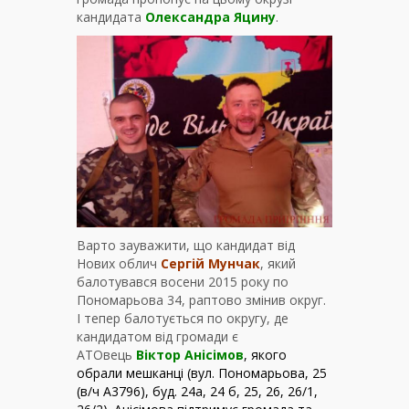
кандидата
Олександра Яцину
.
Варто зауважити, що кандидат від
Нових облич
Сергій Мунчак
, який
балотувався восени 2015 року по
Пономарьова 34, раптово змінив округ.
І тепер балотується по округу, де
кандидатом від громади є
АТОвець
Віктор Анісімов
, якого
обрали мешканці (вул. Пономарьова, 25
(в/ч А3796), буд. 24а, 24 б, 25, 26, 26/1,