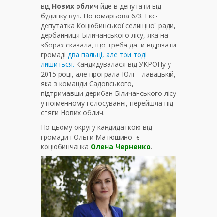
від
Нових облич
йде в депутати від
будинку вул. Пономарьова 6/3. Екс-
депутатка Коцюбинської селищної ради,
дербанниця Біличанського лісу, яка на
зборах сказала, що треба дати відрізати
громаді
два пальці, але три тоді
лишиться.
Кандидувалася від УКРОПу у
2015 році, але програла Юлії Главацькій,
яка з команди Садовського,
підтримавши дерибан Біличанського лісу
у поіменному голосуванні, перейшла під
стяги Нових облич.
По цьому округу кандидаткою від
громади і Ольги Матюшиної є
коцюбинчанка
Олена Черненко
.