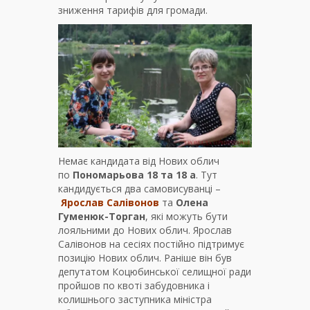
зниження тарифів для громади.
Немає кандидата від Нових облич
по
Пономарьова 18 та 18 а
. Тут
кандидується два самовисуванці –
Ярослав Салівонов
та
Олена
Гуменюк-Торган
, які можуть бути
лояльними до Нових облич. Ярослав
Салівонов на сесіях постійно підтримує
позицію Нових облич. Раніше він був
депутатом Коцюбинської селищної ради
пройшов по квоті забудовника і
колишнього заступника міністра