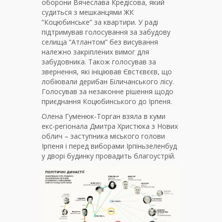
оборони Вячеслава Кредісова, який
судиться з мешканцями ЖК
“Коцюбинське” за квартири. У раді
підтримував голосування за забудову
селища “Атлантом” без висування
належно закріплених вимог для
забудовника. Також голосував за
звернення, які ініціював Євстєвєєв, що
лобіювали дерибан Біличанського лісу.
Голосував за незаконне рішення щодо
приєднання Коцюбинського до Ірпеня.
Олена Гуменюк-Торган взяла в куми
екс-регіонала Дмитра Христюка з Нових
облич – заступника міського голови
Ірпеня і перед виборами Ірпіньзеленбуд
у дворі будинку провадить благоустрій.