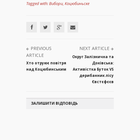
Tagged with:
Вибори
,
Коцюбиньске
PREVIOUS
NEXT ARTICLE
ARTICLE
Округ Залізнична та
Хто отруює повітря
Доківська:
над Коцюбинським
Активістка Буток VS
дерибанник лісу
Євстєфєєв
ЗАЛИШИТИ ВІДПОВІДЬ