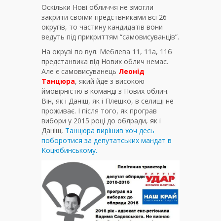
Оскільки Нові обличчя не змогли
закрити своїми предствниками всі 26
округів, то частину кандидатів вони
ведуть під прикриттям “самовисуванців”.
На окрузі по вул. Меблева 11, 11а, 11б
предстанвика від Нових облич немає.
Але є самовисуванець
Леонід
Танцюра
, який йде з високою
ймовірністю в команді з Нових облич.
Він, як і Даніш, як і Плешко, в селищі не
проживає. І після того, як програв
вибори у 2015 році до облради, як і
Даніш,
Танцюра вирішив хоч десь
поборотися за депутатських мандат в
Коцюбинському.