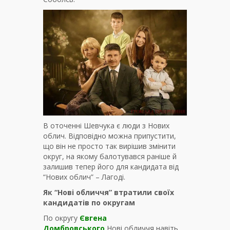
В оточенні Шевчука є люди з Нових
облич. Відповідно можна припустити,
що він не просто так вирішив змінити
округ, на якому балотувався раніше й
залишив тепер його для кандидата від
“Нових облич” – Лагоді.
Як “Нові обличчя” втратили своїх
кандидатів по округам
По округу
Євгена
Домбровського
Нові обличчя навіть