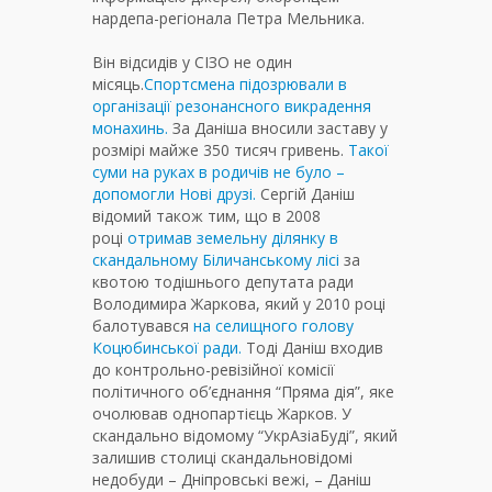
нардепа-регіонала Петра Мельника.
Він відсидів у СІЗО не один
місяць.
Спортсмена підозрювали в
організації резонансного викрадення
монахинь.
За Даніша вносили заставу у
розмірі майже 350 тисяч гривень.
Такої
суми на руках в родичів не було –
допомогли Нові друзі.
Сергій Даніш
відомий також тим, що в 2008
році
отримав земельну ділянку в
скандальному Біличанському лісі
за
квотою тодішнього депутата ради
Володимира Жаркова, який у 2010 році
балотувався
на селищного голову
Коцюбинської ради.
Тоді Даніш входив
до контрольно-ревізійної комісії
політичного об’єднання “Пряма дія”, яке
очолював однопартієць Жарков. У
скандально відомому “УкрАзіаБуді”, який
залишив столиці скандальновідомі
недобуди – Дніпровські вежі, – Даніш