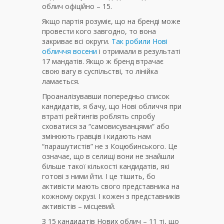
облич офіційно – 15.
Якщо партія розуміє, що на бренді може
провести кого завгодно, то вона
закриває всі округи.
Так робили Нові
обличчя восени
і отримали в результаті
17 мандатів. Якщо ж бренд втрачає
свою вагу в суспільстві, то лінійка
ламається.
Проаналізувавши попередньо список
кандидатів, я бачу, що Нові обличчя при
втраті рейтингів роблять спробу
сховатися за “самовисуванцями” або
змінюють гравців і кидають нам
“парашутистів” не з Коцюбинського. Це
означає, що в селищі вони не знайшли
більше такої кількості кандидатів, які
готові з ними йти. І це тішить, бо
активісти мають свого представника на
кожному окрузі. І кожен з представників
активістів – місцевий.
З 15 кандидатів Нових облич – 11 ті, що