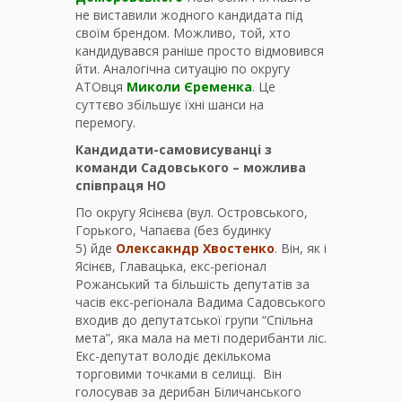
не виставили жодного кандидата під
своїм брендом. Можливо, той, хто
кандидувався раніше просто відмовився
йти. Аналогічна ситуацію по округу
АТОвця
Миколи Єременка
. Це
суттєво збільшує їхні шанси на
перемогу.
Кандидати-самовисуванці з
команди Садовського – можлива
співпраця НО
По округу Ясінєва (вул. Островського,
Горького, Чапаєва (без будинку
5) йде
Олексакндр Хвостенко
. Він, як і
Ясінєв, Главацька, екс-регіонал
Рожанський та більшість депутатів за
часів екс-регіонала Вадима Садовського
входив до депутатської групи “Спільна
мета”, яка мала на меті подерибанти ліс.
Екс-депутат володіє декількома
торговими точками в селищі. Він
голосував за дерибан Біличанського