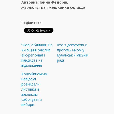
Авторка: Ірина Федорів,
журналістка і мешканка селища
Поділитися:
“Нові обличчя” на
Хто з депутатів є
Київщині очолив
прогульником у
екс-регіонал і
Бучанській міській
кандидат на
раді
відкликання
Коцюбинським
невідомі
розкидали
листівки із
закликом
саботувати
вибори