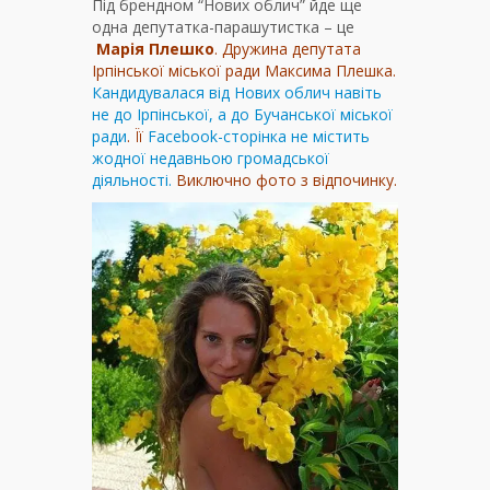
Під брендном “Нових облич” йде ще
одна депутатка-парашутистка – це
Марія Плешко
. Дружина депутата
Ірпінської міської ради Максима Плешка.
Кандидувалася від Нових облич навіть
не до Ірпінської, а до Бучанської міської
ради
. Її
Facebook-сторінка не містить
жодної недавньою громадської
діяльності.
Виключно фото з відпочинку.