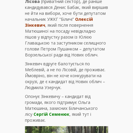
Лісова
(приватний сектор), де раніше
кандидувався Денис Бабак, який вирішив
не йти на вибори, хоче бути депутатом
начальник УЖКГ “Біличі”
Олексій
Зінкевич
, який після повернення
Матюшиної на посаду невідкладно
пішов у відпустку разом із Юлією
Главацькою та заступником селищного
голови Петром Пушанком – депутатом
Ворзельської ради від Нових облич.
Зінкевич вдруге балотується по
Меблевій, а не по Лісовій, де проживає.
Ймовріно, він не хоче конкурувати на
окрузі, де є кандидат від Нових облич –
Людмила Узерчук.
Опонує Зінкевичу – кандидат від
громади, якого підтримує Ольга
Матюшина,
захисних Біличанського
лісу
Сергій Семенюк
, який тут і
проживає.