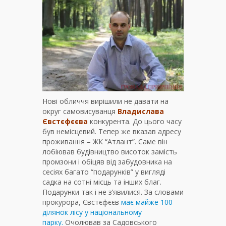
Нові обличчя вирішили не давати на
округ самовисуванця
Владислава
Євстєфєєва
конкурента. До цього часу
був немісцевий. Тепер же вказав адресу
проживання – ЖК “Атлант”. Саме він
лобіював будівництво висоток замість
промзони і обіцяв від забудовника на
сесіях багато “подарунків” у вигляді
садка на сотні місць та інших благ.
Подарунки так і не з’явилися. За словами
прокурора, Євстєфєєв
має майже 100
ділянок лісу у національному
парку.
Очолював за Садовського